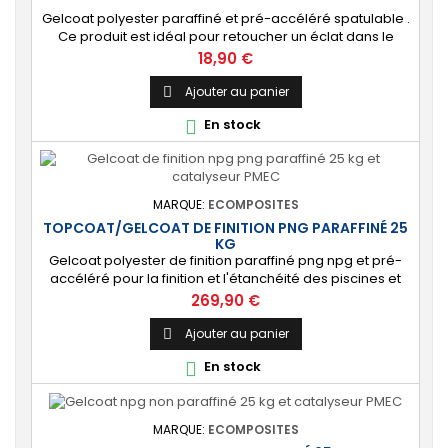
Gelcoat polyester paraffiné et pré-accéléré spatulable .
Ce produit est idéal pour retoucher un éclat dans le
gelcoat. Coloris : Blanc (Peut-être teinté avec une pâte
Prix
18,90 €
colorante). 🔝 [Finition de qualité] Fournit une couche
extérieure lisse, brillante et uniforme qui protège
Ajouter au panier

durablement la surface visible de votre stratification
En stock

polyester. ⚙️ [Facile à...
MARQUE:
ECOMPOSITES
TOPCOAT/GELCOAT DE FINITION PNG PARAFFINÉ 25
KG
Gelcoat polyester de finition paraffiné png npg et pré-
accéléré pour la finition et l'étanchéité des piscines et
bassins. [Finition] : Fournit une couche extérieure lisse
Prix
269,90 €
brillante qualité immersion. [Étanche] : Étanchéifie votre
stratification résine et fibre de verre. Livré avec son
Ajouter au panier

catalyseur PMEC 50 cl Couleurs : blanc, noir, incolore,
En stock

vert, nuances...
MARQUE:
ECOMPOSITES