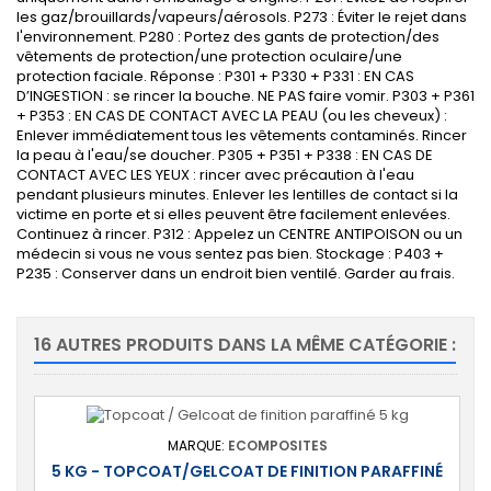
les gaz/brouillards/vapeurs/aérosols. P273 : Éviter le rejet dans
l'environnement. P280 : Portez des gants de protection/des
vêtements de protection/une protection oculaire/une
protection faciale. Réponse : P301 + P330 + P331 : EN CAS
D’INGESTION : se rincer la bouche. NE PAS faire vomir. P303 + P361
+ P353 : EN CAS DE CONTACT AVEC LA PEAU (ou les cheveux) :
Enlever immédiatement tous les vêtements contaminés. Rincer
la peau à l'eau/se doucher. P305 + P351 + P338 : EN CAS DE
CONTACT AVEC LES YEUX : rincer avec précaution à l'eau
pendant plusieurs minutes. Enlever les lentilles de contact si la
victime en porte et si elles peuvent être facilement enlevées.
Continuez à rincer. P312 : Appelez un CENTRE ANTIPOISON ou un
médecin si vous ne vous sentez pas bien. Stockage : P403 +
P235 : Conserver dans un endroit bien ventilé. Garder au frais.
16 AUTRES PRODUITS DANS LA MÊME CATÉGORIE :
MARQUE:
ECOMPOSITES
5 KG - TOPCOAT/GELCOAT DE FINITION PARAFFINÉ