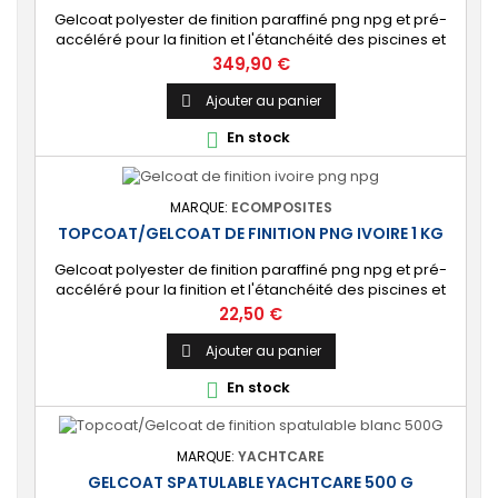
Gelcoat polyester de finition paraffiné png npg et pré-
accéléré pour la finition et l'étanchéité des piscines et
bassins. [Finition] : Fournit une couche extérieure lisse
Prix
349,90 €
brillante qualité immersion. [Étanche] : Étanchéifie votre
stratification résine et fibre de verre. Livré avec son
Ajouter au panier

catalyseur PMEC 50 cl
En stock

MARQUE:
ECOMPOSITES
TOPCOAT/GELCOAT DE FINITION PNG IVOIRE 1 KG
Gelcoat polyester de finition paraffiné png npg et pré-
accéléré pour la finition et l'étanchéité des piscines et
bassins. [Finition] : Fournit une couche extérieure lisse
Prix
22,50 €
brillante qualité immersion. [Étanche] : Étanchéifie votre
stratification résine et fibre de verre. Livré avec son
Ajouter au panier

catalyseur PMEC 2 cl
En stock

MARQUE:
YACHTCARE
GELCOAT SPATULABLE YACHTCARE 500 G