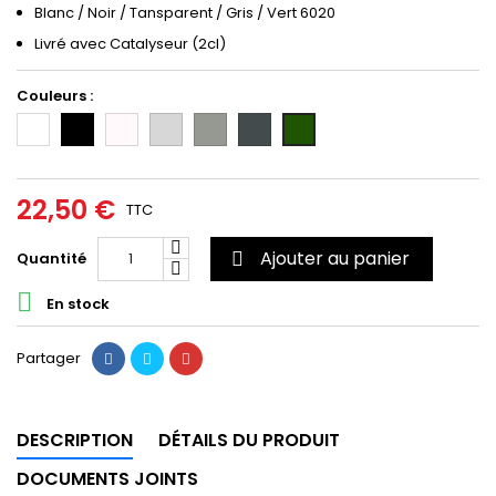
Blanc / Noir / Tansparent / Gris / Vert 6020
Livré avec Catalyseur (2cl)
Couleurs :
Blanc
Noir
Incolore/Transparent
Gris
Gris
Gris
Vert
clair
moyen
foncé
6020
(RAL
(RAL
(RAL
7035)
7004)
7011)
22,50 €
TTC
Ajouter au panier
Quantité


En stock
Partager
DESCRIPTION
DÉTAILS DU PRODUIT
DOCUMENTS JOINTS