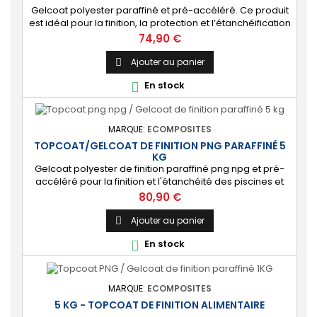
Gelcoat polyester paraffiné et pré-accéléré. Ce produit
est idéal pour la finition, la protection et l’étanchéification
de tout revêtement en polyester sur votre bateau, pièce
Prix
74,90 €
technique, camping-car, etc. 🔝 [Finition de qualité]
Fournit une couche extérieure lisse, brillante et uniforme
Ajouter au panier

qui protège durablement la surface visible de votre
En stock

stratification...
MARQUE:
ECOMPOSITES
TOPCOAT/GELCOAT DE FINITION PNG PARAFFINÉ 5
KG
Gelcoat polyester de finition paraffiné png npg et pré-
accéléré pour la finition et l'étanchéité des piscines et
bassins. [Finition] : Fournit une couche extérieure lisse
Prix
80,90 €
brillante qualité immersion. [Étanche] : Étanchéifie votre
stratification résine et fibre de verre. Livré avec son
Ajouter au panier

catalyseur PMEC 10 cl Couleurs : blanc, noir, incolore, vert,
En stock

nuances...
MARQUE:
ECOMPOSITES
5 KG - TOPCOAT DE FINITION ALIMENTAIRE