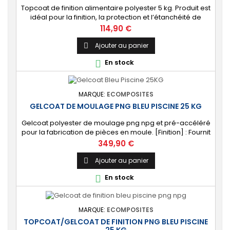
Topcoat de finition alimentaire polyester 5 kg. Produit est
idéal pour la finition, la protection et l’étanchéité de
surfaces alimentaires. 🔝 [Contact alimentaire]
Prix
114,90 €
Protection aux propriétés alimentaires homologuées,
robuste contre les produits chimiques, les Uvs, et
Ajouter au panier

l'humidité. ⚙️ [Facile à utiliser] Application simple avec un
En stock

rouleau enducteur, un...
MARQUE:
ECOMPOSITES
GELCOAT DE MOULAGE PNG BLEU PISCINE 25 KG
Gelcoat polyester de moulage png npg et pré-accéléré
pour la fabrication de pièces en moule. [Finition] : Fournit
un revêtement extérieur lisse qualité immersion.
Prix
349,90 €
[Étanche] : Étanchéifie votre stratification résine et fibre
de verre. Livré avec son catalyseur PMEC 50 cl
Ajouter au panier

En stock

MARQUE:
ECOMPOSITES
TOPCOAT/GELCOAT DE FINITION PNG BLEU PISCINE
25 KG