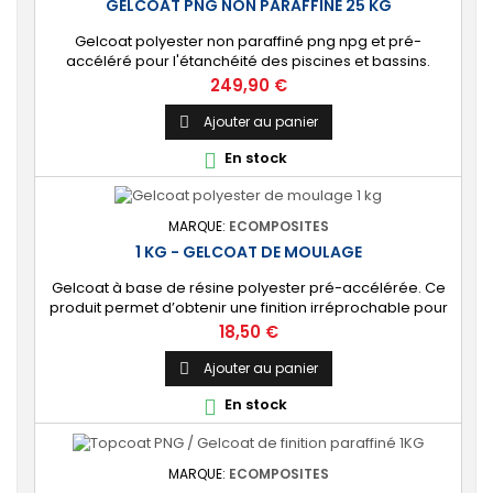
GELCOAT PNG NON PARAFFINÉ 25 KG
Gelcoat polyester non paraffiné png npg et pré-
accéléré pour l'étanchéité des piscines et bassins.
[Finition] : Fournit une couche extérieure lisse brillante
Prix
249,90 €
qualité immersion. [Étanche] : Étanchéifie votre
stratification résine et fibre de verre. Livré avec son
Ajouter au panier

catalyseur PMEC 50 cl Couleurs : blanc, noir, incolore,
En stock

vert, nuances de gris
MARQUE:
ECOMPOSITES
1 KG - GELCOAT DE MOULAGE
Gelcoat à base de résine polyester pré-accélérée. Ce
produit permet d’obtenir une finition irréprochable pour
tout projet de fabrication de pièces composites en
Prix
18,50 €
moule : élément de carrosserie ou d’un bateau,
panneau plat, mobilier, objet d’art, etc. Couleur au choix.
Ajouter au panier

🔝 [Finition de qualité] Fournit un revêtement à l’aspect
En stock

de surface parfaitement lisse,...
MARQUE:
ECOMPOSITES