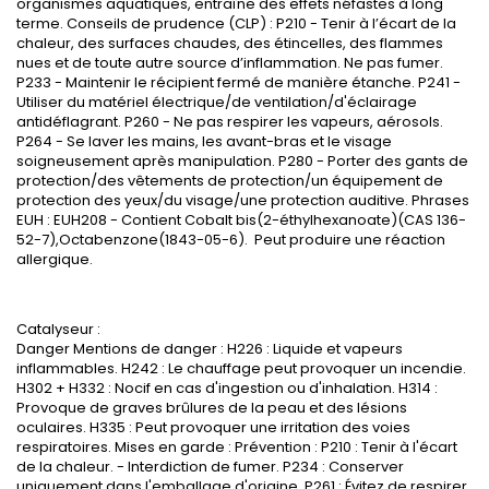
organismes aquatiques, entraîne des effets néfastes à long
terme. Conseils de prudence (CLP) : P210 - Tenir à l’écart de la
chaleur, des surfaces chaudes, des étincelles, des flammes
nues et de toute autre source d’inflammation. Ne pas fumer.
P233 - Maintenir le récipient fermé de manière étanche. P241 -
Utiliser du matériel électrique/de ventilation/d'éclairage
antidéflagrant. P260 - Ne pas respirer les vapeurs, aérosols.
P264 - Se laver les mains, les avant-bras et le visage
soigneusement après manipulation. P280 - Porter des gants de
protection/des vêtements de protection/un équipement de
protection des yeux/du visage/une protection auditive. Phrases
EUH : EUH208 - Contient Cobalt bis(2-éthylhexanoate)(CAS 136-
52-7),Octabenzone(1843-05-6). Peut produire une réaction
allergique.
Catalyseur :
Danger Mentions de danger : H226 : Liquide et vapeurs
inflammables. H242 : Le chauffage peut provoquer un incendie.
H302 + H332 : Nocif en cas d'ingestion ou d'inhalation. H314 :
Provoque de graves brûlures de la peau et des lésions
oculaires. H335 : Peut provoquer une irritation des voies
respiratoires. Mises en garde : Prévention : P210 : Tenir à l'écart
de la chaleur. - Interdiction de fumer. P234 : Conserver
uniquement dans l'emballage d'origine. P261 : Évitez de respirer