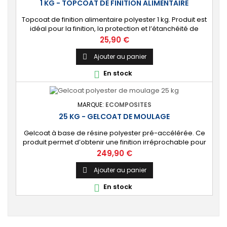
1 KG - TOPCOAT DE FINITION ALIMENTAIRE
Topcoat de finition alimentaire polyester 1 kg. Produit est
idéal pour la finition, la protection et l’étanchéité de
surfaces alimentaires. 🔝 [Contact alimentaire]
Prix
25,90 €
Protection aux propriétés alimentaires homologuées,
robuste contre les produits chimiques, les Uvs, et
Ajouter au panier

l'humidité. ⚙️ [Facile à utiliser] Application simple avec un
En stock

rouleau enducteur, un...
MARQUE:
ECOMPOSITES
25 KG - GELCOAT DE MOULAGE
Gelcoat à base de résine polyester pré-accélérée. Ce
produit permet d’obtenir une finition irréprochable pour
tout projet de fabrication de pièces composites en
Prix
249,90 €
moule : élément de carrosserie ou d’un bateau,
panneau plat, mobilier, objet d’art, etc. Couleur au choix.
Ajouter au panier

🔝 [Finition de qualité] Fournit un revêtement à l’aspect
En stock

de surface parfaitement lisse,...