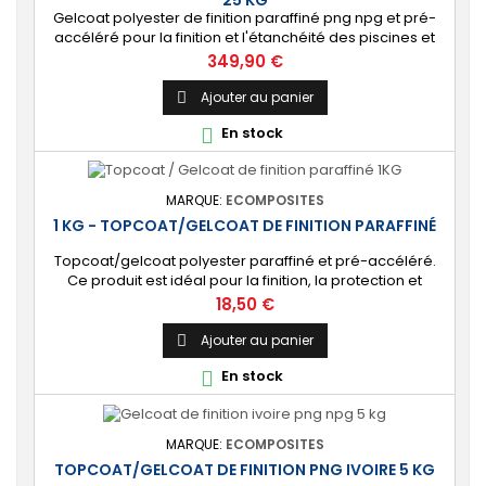
Gelcoat polyester de finition paraffiné png npg et pré-
accéléré pour la finition et l'étanchéité des piscines et
bassins. [Finition] : Fournit une couche extérieure lisse
Prix
349,90 €
brillante qualité immersion. [Étanche] : Étanchéifie votre
stratification résine et fibre de verre. Livré avec son
Ajouter au panier

catalyseur PMEC 50 cl
En stock

MARQUE:
ECOMPOSITES
1 KG - TOPCOAT/GELCOAT DE FINITION PARAFFINÉ
Topcoat/gelcoat polyester paraffiné et pré-accéléré.
Ce produit est idéal pour la finition, la protection et
l’étanchéité de tout revêtement en polyester sur votre
Prix
18,50 €
bateau, pièce technique, camping-car, etc. 🔝 [Finition
de qualité] Fournit une couche extérieure lisse, brillante
Ajouter au panier

et uniforme qui protège durablement la surface visible
En stock

de votre stratification...
MARQUE:
ECOMPOSITES
TOPCOAT/GELCOAT DE FINITION PNG IVOIRE 5 KG