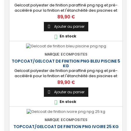
Gelcoat polyester de finition paraffiné png npg et pré-
accéléré pour la finition et l'étanchéité des piscines et
bassins. [Finition] : Fournit une couche extérieure lisse
Prix
89,90 €
brillante qualité immersion. [Étanche] : Étanchéifie votre
stratification résine et fibre de verre. Livré avec son
Ajouter au panier

catalyseur PMEC 10 cl
En stock

MARQUE:
ECOMPOSITES
TOPCOAT/GELCOAT DE FINITION PNG BLEU PISCINE 5
KG
Gelcoat polyester de finition paraffiné png npg et pré-
accéléré pour la finition et l'étanchéité des piscines et
bassins. [Finition] : Fournit une couche extérieure lisse
Prix
89,90 €
brillante qualité immersion. [Étanche] : Étanchéifie votre
stratification résine et fibre de verre. Livré avec son
Ajouter au panier

catalyseur PMEC 10 cl
En stock

MARQUE:
ECOMPOSITES
TOPCOAT/GELCOAT DE FINITION PNG IVOIRE 25 KG