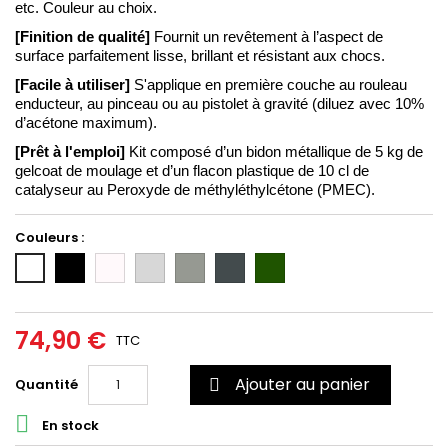
etc. Couleur au choix. 
[Finition de qualité] 
Fournit un revêtement à l’aspect de 
surface parfaitement lisse, brillant et résistant aux chocs. 
[Facile à utiliser] 
S'applique en première couche au rouleau 
enducteur
, au pinceau 
ou au pistolet à gravité (diluez avec 10% 
d’acétone maximum). 
[Prêt à l'emploi] 
Kit composé d’un bidon métallique de 5 kg de 
gelcoat de moulage et d’un flacon plastique de 10 cl de 
catalyseur au Peroxyde de 
méthyléthylcétone (PMEC).
Couleurs :
Noir
Incolore/Transparent
Gris
Gris
Gris
Vert
Blanc
clair
moyen
foncé
6020
(RAL
(RAL
(RAL
7035)
7004)
7011)
74,90 €
TTC
Ajouter au panier
Quantité


En stock