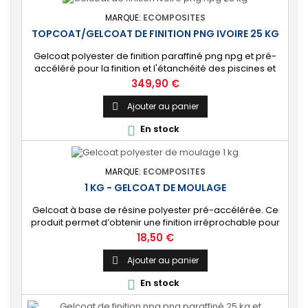
MARQUE:
ECOMPOSITES
TOPCOAT/GELCOAT DE FINITION PNG IVOIRE 25 KG
Gelcoat polyester de finition paraffiné png npg et pré-
accéléré pour la finition et l'étanchéité des piscines et
bassins. [Finition] : Fournit une couche extérieure lisse
Prix
349,90 €
brillante qualité immersion. [Étanche] : Étanchéifie votre
stratification résine et fibre de verre. Livré avec son
Ajouter au panier

catalyseur PMEC 50 cl
En stock

MARQUE:
ECOMPOSITES
1 KG - GELCOAT DE MOULAGE
Gelcoat à base de résine polyester pré-accélérée. Ce
produit permet d’obtenir une finition irréprochable pour
tout projet de fabrication de pièces composites en
Prix
18,50 €
moule : élément de carrosserie ou d’un bateau,
panneau plat, mobilier, objet d’art, etc. Couleur au choix.
Ajouter au panier

🔝 [Finition de qualité] Fournit un revêtement à l’aspect
En stock

de surface parfaitement lisse,...