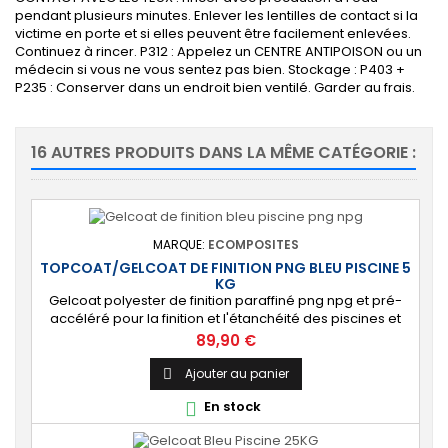
pendant plusieurs minutes. Enlever les lentilles de contact si la
victime en porte et si elles peuvent être facilement enlevées.
Continuez à rincer. P312 : Appelez un CENTRE ANTIPOISON ou un
médecin si vous ne vous sentez pas bien. Stockage : P403 +
P235 : Conserver dans un endroit bien ventilé. Garder au frais.
16 AUTRES PRODUITS DANS LA MÊME CATÉGORIE :
MARQUE:
ECOMPOSITES
TOPCOAT/GELCOAT DE FINITION PNG BLEU PISCINE 5
KG
Gelcoat polyester de finition paraffiné png npg et pré-
accéléré pour la finition et l'étanchéité des piscines et
bassins. [Finition] : Fournit une couche extérieure lisse
Prix
89,90 €
brillante qualité immersion. [Étanche] : Étanchéifie votre
stratification résine et fibre de verre. Livré avec son
Ajouter au panier

catalyseur PMEC 10 cl
En stock
