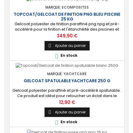
MARQUE:
ECOMPOSITES
TOPCOAT/GELCOAT DE FINITION PNG BLEU PISCINE
25 KG
Gelcoat polyester de finition paraffiné png npg et pré-
accéléré pour la finition et l'étanchéité des piscines et
bassins. [Finition] : Fournit une couche extérieure lisse
Prix
349,90 €
brillante qualité immersion. [Étanche] : Étanchéifie votre
stratification résine et fibre de verre. Livré avec son
Ajouter au panier

catalyseur PMEC 50 cl
En stock

MARQUE:
YACHTCARE
GELCOAT SPATULABLE YACHTCARE 250 G
Gelcoat polyester paraffiné et pré-accéléré spatulable .
Ce produit est idéal pour retoucher un éclat dans le
gelcoat. Coloris : Blanc (Peut-être teinté avec une pâte
Prix
12,90 €
colorante). 🔝 [Finition de qualité] Fournit une couche
extérieure lisse, brillante et uniforme qui protège
Ajouter au panier

durablement la surface visible de votre stratification
En stock

polyester. ⚙️ [Facile à...