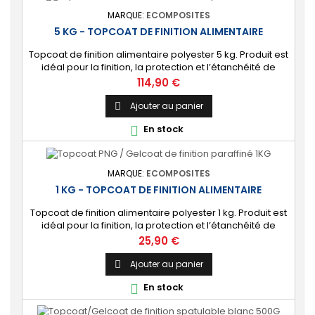
MARQUE:
ECOMPOSITES
5 KG - TOPCOAT DE FINITION ALIMENTAIRE
Topcoat de finition alimentaire polyester 5 kg. Produit est
idéal pour la finition, la protection et l’étanchéité de
surfaces alimentaires. 🔝 [Contact alimentaire]
Prix
114,90 €
Protection aux propriétés alimentaires homologuées,
robuste contre les produits chimiques, les Uvs, et
Ajouter au panier

l'humidité. ⚙️ [Facile à utiliser] Application simple avec un
En stock

rouleau enducteur, un...
MARQUE:
ECOMPOSITES
1 KG - TOPCOAT DE FINITION ALIMENTAIRE
Topcoat de finition alimentaire polyester 1 kg. Produit est
idéal pour la finition, la protection et l’étanchéité de
surfaces alimentaires. 🔝 [Contact alimentaire]
Prix
25,90 €
Protection aux propriétés alimentaires homologuées,
robuste contre les produits chimiques, les Uvs, et
Ajouter au panier

l'humidité. ⚙️ [Facile à utiliser] Application simple avec un
En stock

rouleau enducteur, un...