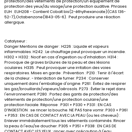
protection/des vêtements de protection/un équipement de
protection des yeux/du visage/une protection auditive. Phrases
EUH : EUH208 - Contient Cobalt bis(2-éthylhexanoate)(CAS 136-
52-7),Octabenzone(1843-05-6). Peut produire une réaction
allergique.
Catalyseur :
Danger Mentions de danger : H226 : Liquide et vapeurs
inflammables. H242 : Le chauffage peut provoquer un incendie.
H302 + H332 : Nocif en cas d'ingestion ou d'inhalation. H314 :
Provoque de graves brûlures de la peau et des lésions
oculaires. H335 : Peut provoquer une irritation des voies
respiratoires. Mises en garde : Prévention : P210 : Tenir à l'écart
de la chaleur. - Interdiction de fumer. P234 : Conserver
uniquement dans l'emballage d'origine. P261 : Évitez de respirer
les gaz/brouillards/vapeurs/aérosols. P273 : Éviter le rejet dans
l'environnement. P280 : Portez des gants de protection/des
vêtements de protection/une protection oculaire/une
protection faciale. Réponse : P301 + P330 + P331 : EN CAS
D’INGESTION : se rincer la bouche. NE PAS faire vomir. P303 + P361
+ P353 : EN CAS DE CONTACT AVEC LA PEAU (ou les cheveux) :
Enlever immédiatement tous les vêtements contaminés. Rincer
la peau à l'eau/se doucher. P305 + P351 + P338 : EN CAS DE
CONTACT AVEC LES YEUX : rincer avec précaution à l'eau