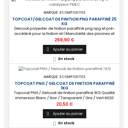
MARQUE:
ECOMPOSITES
TOPCOAT/GELCOAT DE FINITION PNG PARAFFINÉ 25
KG
Gelcoat polyester de finition paraffiné png npg et pré-
accéléré pour la finition et l'étanchéité des piscines et
bassins. [Finition] : Fournit une couche extérieure lisse
Prix
269,90 €
brillante qualité immersion. [Étanche] : Étanchéifie votre
stratification résine et fibre de verre. Livré avec son
Ajouter au panier

catalyseur PMEC 50 cl Couleurs : blanc, noir, incolore,
En stock

vert, nuances...
MARQUE:
ECOMPOSITES
TOPCOAT PNG / GELCOAT DE FINITION PARAFFINÉ
1KG
Topcoat PNG / Gelcoat de finition paraffiné 1KG Qualité
immersion Blanc / Noir / Tansparent / Gris / Vert 6020
Livré avec Catalyseur (2cl)
Prix
20,50 €
Ajouter au panier

En stock
