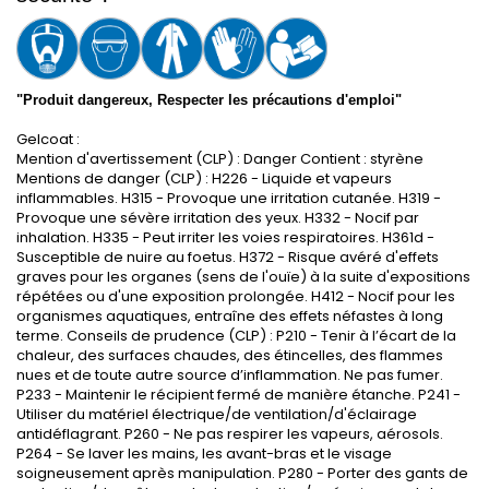
"Produit dangereux, Respecter les précautions d'emploi"
Gelcoat :
Mention d'avertissement (CLP) : Danger Contient : styrène
Mentions de danger (CLP) : H226 - Liquide et vapeurs
inflammables. H315 - Provoque une irritation cutanée. H319 -
Provoque une sévère irritation des yeux. H332 - Nocif par
inhalation. H335 - Peut irriter les voies respiratoires. H361d -
Susceptible de nuire au foetus. H372 - Risque avéré d'effets
graves pour les organes (sens de l'ouïe) à la suite d'expositions
répétées ou d'une exposition prolongée. H412 - Nocif pour les
organismes aquatiques, entraîne des effets néfastes à long
terme. Conseils de prudence (CLP) : P210 - Tenir à l’écart de la
chaleur, des surfaces chaudes, des étincelles, des flammes
nues et de toute autre source d’inflammation. Ne pas fumer.
P233 - Maintenir le récipient fermé de manière étanche. P241 -
Utiliser du matériel électrique/de ventilation/d'éclairage
antidéflagrant. P260 - Ne pas respirer les vapeurs, aérosols.
P264 - Se laver les mains, les avant-bras et le visage
soigneusement après manipulation. P280 - Porter des gants de