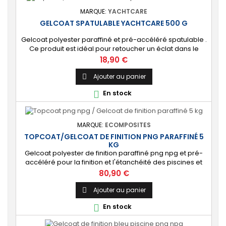
MARQUE:
YACHTCARE
GELCOAT SPATULABLE YACHTCARE 500 G
Gelcoat polyester paraffiné et pré-accéléré spatulable .
Ce produit est idéal pour retoucher un éclat dans le
gelcoat. Coloris : Blanc (Peut-être teinté avec une pâte
Prix
18,90 €
colorante). 🔝 [Finition de qualité] Fournit une couche
extérieure lisse, brillante et uniforme qui protège
Ajouter au panier

durablement la surface visible de votre stratification
En stock

polyester. ⚙️ [Facile à...
MARQUE:
ECOMPOSITES
TOPCOAT/GELCOAT DE FINITION PNG PARAFFINÉ 5
KG
Gelcoat polyester de finition paraffiné png npg et pré-
accéléré pour la finition et l'étanchéité des piscines et
bassins. [Finition] : Fournit une couche extérieure lisse
Prix
80,90 €
brillante qualité immersion. [Étanche] : Étanchéifie votre
stratification résine et fibre de verre. Livré avec son
Ajouter au panier

catalyseur PMEC 10 cl Couleurs : blanc, noir, incolore, vert,
En stock

nuances...