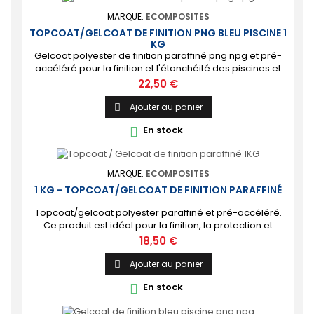
MARQUE:
ECOMPOSITES
TOPCOAT/GELCOAT DE FINITION PNG BLEU PISCINE 1
KG
Gelcoat polyester de finition paraffiné png npg et pré-
accéléré pour la finition et l'étanchéité des piscines et
bassins. [Finition] : Fournit une couche extérieure lisse
Prix
22,50 €
brillante qualité immersion. [Étanche] : Étanchéifie votre
stratification résine et fibre de verre. Livré avec son
Ajouter au panier

catalyseur PMEC 2 cl
En stock

MARQUE:
ECOMPOSITES
1 KG - TOPCOAT/GELCOAT DE FINITION PARAFFINÉ
Topcoat/gelcoat polyester paraffiné et pré-accéléré.
Ce produit est idéal pour la finition, la protection et
l’étanchéité de tout revêtement en polyester sur votre
Prix
18,50 €
bateau, pièce technique, camping-car, etc. 🔝 [Finition
de qualité] Fournit une couche extérieure lisse, brillante
Ajouter au panier

et uniforme qui protège durablement la surface visible
En stock

de votre stratification...