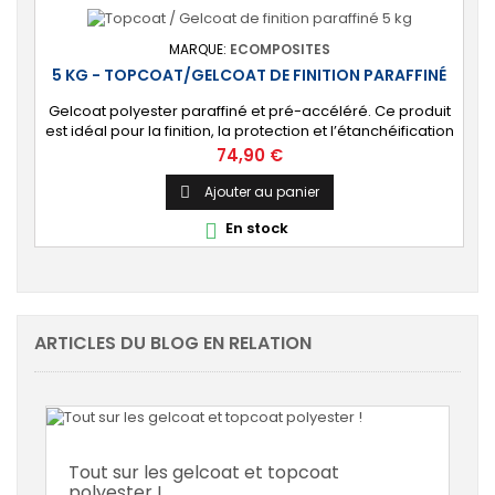
MARQUE:
ECOMPOSITES
5 KG - TOPCOAT/GELCOAT DE FINITION PARAFFINÉ
Gelcoat polyester paraffiné et pré-accéléré. Ce produit
est idéal pour la finition, la protection et l’étanchéification
de tout revêtement en polyester sur votre bateau, pièce
Prix
74,90 €
technique, camping-car, etc. 🔝 [Finition de qualité]
Fournit une couche extérieure lisse, brillante et uniforme
Ajouter au panier

qui protège durablement la surface visible de votre
En stock

stratification...
ARTICLES DU BLOG EN RELATION
Tout sur les gelcoat et topcoat
polyester !