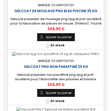
MARQUE:
ECOMPOSITES
GELCOAT DE MOULAGE PNG BLEU PISCINE 25 KG
Gelcoat polyester de moulage png npg et pré-accéléré
pour la fabrication de pièces en moule. [Finition] : Fournit
un revêtement extérieur lisse qualité immersion.
Prix
349,90 €
[Étanche] : Étanchéifie votre stratification résine et fibre
de verre. Livré avec son catalyseur PMEC 50 cl
Ajouter au panier

En stock

MARQUE:
ECOMPOSITES
GELCOAT PNG NON PARAFFINÉ 25 KG
Gelcoat polyester non paraffiné png npg et pré-
accéléré pour l'étanchéité des piscines et bassins.
[Finition] : Fournit une couche extérieure lisse brillante
Prix
249,90 €
qualité immersion. [Étanche] : Étanchéifie votre
stratification résine et fibre de verre. Livré avec son
Ajouter au panier

catalyseur PMEC 50 cl Couleurs : blanc, noir, incolore,
En stock

vert, nuances de gris