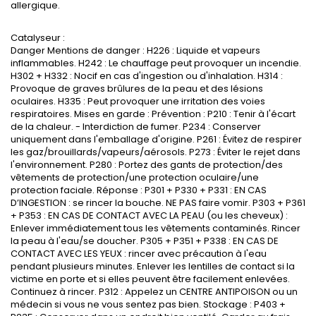
allergique.
Catalyseur :
Danger Mentions de danger : H226 : Liquide et vapeurs
inflammables. H242 : Le chauffage peut provoquer un incendie.
H302 + H332 : Nocif en cas d'ingestion ou d'inhalation. H314 :
Provoque de graves brûlures de la peau et des lésions
oculaires. H335 : Peut provoquer une irritation des voies
respiratoires. Mises en garde : Prévention : P210 : Tenir à l'écart
de la chaleur. - Interdiction de fumer. P234 : Conserver
uniquement dans l'emballage d'origine. P261 : Évitez de respirer
les gaz/brouillards/vapeurs/aérosols. P273 : Éviter le rejet dans
l'environnement. P280 : Portez des gants de protection/des
vêtements de protection/une protection oculaire/une
protection faciale. Réponse : P301 + P330 + P331 : EN CAS
D’INGESTION : se rincer la bouche. NE PAS faire vomir. P303 + P361
+ P353 : EN CAS DE CONTACT AVEC LA PEAU (ou les cheveux) :
Enlever immédiatement tous les vêtements contaminés. Rincer
la peau à l'eau/se doucher. P305 + P351 + P338 : EN CAS DE
CONTACT AVEC LES YEUX : rincer avec précaution à l'eau
pendant plusieurs minutes. Enlever les lentilles de contact si la
victime en porte et si elles peuvent être facilement enlevées.
Continuez à rincer. P312 : Appelez un CENTRE ANTIPOISON ou un
médecin si vous ne vous sentez pas bien. Stockage : P403 +