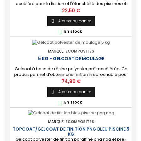
accéléré pour la finition et l'étanchéité des piscines et
bassins. [Finition] : Fournit une couche extérieure lisse
Prix
22,50 €
brillante qualité immersion. [Étanche] : Étanchéifie votre
stratification résine et fibre de verre. Livré avec son
Ajouter au panier

catalyseur PMEC 2 cl
En stock

MARQUE:
ECOMPOSITES
5 KG - GELCOAT DE MOULAGE
Gelcoat à base de résine polyester pré-accélérée. Ce
produit permet d’obtenir une finition irréprochable pour
tout projet de fabrication de pièces composites en
Prix
74,90 €
moule : élément de carrosserie ou d’un bateau,
panneau plat, mobilier, objet d’art, etc. Couleur au choix.
Ajouter au panier

[Finition de qualité] Fournit un revêtement à l’aspect de
En stock

surface parfaitement lisse,...
MARQUE:
ECOMPOSITES
TOPCOAT/GELCOAT DE FINITION PNG BLEU PISCINE 5
KG
Gelcoat polyester de finition paraffiné png npg et pré-