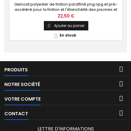
Gelcoat polyester de finition paraffiné png npg et pré-
accéléré pour la finition et l'étanchéité des piscines et
bassins. [Finition] : Fournit une couche extérieure lisse
Prix
22,50 €
brillante qualité immersion. [Étanche] : Étanchéifie votre
stratification résine et fibre de verre. Livré avec son
Ajouter au panier

catalyseur PMEC 2 cl
En stock


PRODUITS

NOTRE SOCIÉTÉ

VOTRE COMPTE

CONTACT
LETTRE D'INFORMATIONS