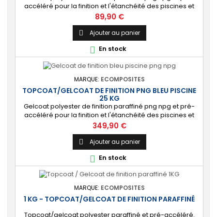
accéléré pour la finition et l'étanchéité des piscines et
bassins. [Finition] : Fournit une couche extérieure lisse
Prix
89,90 €
brillante qualité immersion. [Étanche] : Étanchéifie votre
stratification résine et fibre de verre. Livré avec son
Ajouter au panier

catalyseur PMEC 10 cl
En stock

MARQUE:
ECOMPOSITES
TOPCOAT/GELCOAT DE FINITION PNG BLEU PISCINE
25 KG
Gelcoat polyester de finition paraffiné png npg et pré-
accéléré pour la finition et l'étanchéité des piscines et
bassins. [Finition] : Fournit une couche extérieure lisse
Prix
349,90 €
brillante qualité immersion. [Étanche] : Étanchéifie votre
stratification résine et fibre de verre. Livré avec son
Ajouter au panier

catalyseur PMEC 50 cl
En stock

MARQUE:
ECOMPOSITES
1 KG - TOPCOAT/GELCOAT DE FINITION PARAFFINÉ
Topcoat/gelcoat polyester paraffiné et pré-accéléré.