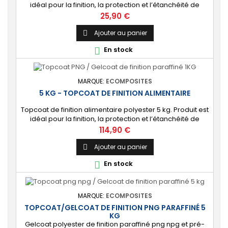
idéal pour la finition, la protection et l’étanchéité de
surfaces alimentaires. 🔝 [Contact alimentaire]
Prix
25,90 €
Protection aux propriétés alimentaires homologuées,
robuste contre les produits chimiques, les Uvs, et
Ajouter au panier

l'humidité. ⚙️ [Facile à utiliser] Application simple avec un
En stock

rouleau enducteur, un...
MARQUE:
ECOMPOSITES
5 KG - TOPCOAT DE FINITION ALIMENTAIRE
Topcoat de finition alimentaire polyester 5 kg. Produit est
idéal pour la finition, la protection et l’étanchéité de
surfaces alimentaires. 🔝 [Contact alimentaire]
Prix
114,90 €
Protection aux propriétés alimentaires homologuées,
robuste contre les produits chimiques, les Uvs, et
Ajouter au panier

l'humidité. ⚙️ [Facile à utiliser] Application simple avec un
En stock

rouleau enducteur, un...
MARQUE:
ECOMPOSITES
TOPCOAT/GELCOAT DE FINITION PNG PARAFFINÉ 5
KG
Gelcoat polyester de finition paraffiné png npg et pré-