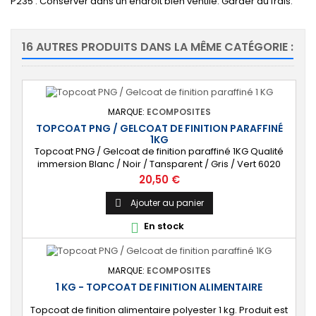
P235 : Conserver dans un endroit bien ventilé. Garder au frais.
16 AUTRES PRODUITS DANS LA MÊME CATÉGORIE :
MARQUE:
ECOMPOSITES
TOPCOAT PNG / GELCOAT DE FINITION PARAFFINÉ
1KG
Topcoat PNG / Gelcoat de finition paraffiné 1KG Qualité
immersion Blanc / Noir / Tansparent / Gris / Vert 6020
Livré avec Catalyseur (2cl)
Prix
20,50 €
Ajouter au panier

En stock

MARQUE:
ECOMPOSITES
1 KG - TOPCOAT DE FINITION ALIMENTAIRE
Topcoat de finition alimentaire polyester 1 kg. Produit est