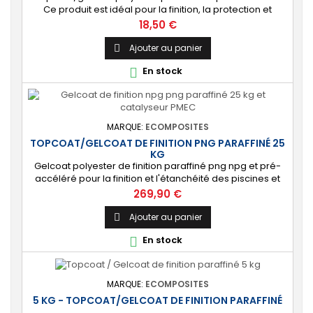
Ce produit est idéal pour la finition, la protection et
l’étanchéité de tout revêtement en polyester sur votre
Prix
18,50 €
bateau, pièce technique, camping-car, etc. 🔝 [Finition
de qualité] Fournit une couche extérieure lisse, brillante
Ajouter au panier

et uniforme qui protège durablement la surface visible
En stock

de votre stratification...
MARQUE:
ECOMPOSITES
TOPCOAT/GELCOAT DE FINITION PNG PARAFFINÉ 25
KG
Gelcoat polyester de finition paraffiné png npg et pré-
accéléré pour la finition et l'étanchéité des piscines et
bassins. [Finition] : Fournit une couche extérieure lisse
Prix
269,90 €
brillante qualité immersion. [Étanche] : Étanchéifie votre
stratification résine et fibre de verre. Livré avec son
Ajouter au panier

catalyseur PMEC 50 cl Couleurs : blanc, noir, incolore,
En stock

vert, nuances...
MARQUE:
ECOMPOSITES
5 KG - TOPCOAT/GELCOAT DE FINITION PARAFFINÉ