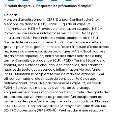
"Produit dangereux, Respecter les précautions d'emploi"
Gelcoat :
Mention d'avertissement (CLP) : Danger Contient : styrène
Mentions de danger (CLP) : H226 - Liquide et vapeurs
inflammables. H315 - Provoque une irritation cutanée. H319 -
Provoque une sévère irritation des yeux. H332 - Nocif par
inhalation. H335 - Peut irriter les voies respiratoires. H361d -
Susceptible de nuire au foetus. H372 - Risque avéré d'effets
graves pour les organes (sens de l'ouïe) à la suite d'expositions
répétées ou d'une exposition prolongée. H412 - Nocif pour les
organismes aquatiques, entraîne des effets néfastes à long
terme. Conseils de prudence (CLP) : P210 - Tenir à l’écart de la
chaleur, des surfaces chaudes, des étincelles, des flammes
nues et de toute autre source d’inflammation. Ne pas fumer.
P233 - Maintenir le récipient fermé de manière étanche. P241 -
Utiliser du matériel électrique/de ventilation/d'éclairage
antidéflagrant. P260 - Ne pas respirer les vapeurs, aérosols.
P264 - Se laver les mains, les avant-bras et le visage
soigneusement après manipulation. P280 - Porter des gants de
protection/des vêtements de protection/un équipement de
protection des yeux/du visage/une protection auditive. Phrases
EUH : EUH208 - Contient Cobalt bis(2-éthylhexanoate)(CAS 136-
52-7),Octabenzone(1843-05-6). Peut produire une réaction