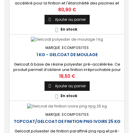
accéléré pour la finition et l'étanchéité des piscines et
bassins. [Finition] : Fournit une couche extérieure lisse
Prix
80,90 €
brillante qualité immersion. [Étanche] : Étanchéifie votre
stratification résine et fibre de verre. Livré avec son
Ajouter au panier

catalyseur PMEC 10 cl Couleurs : blanc, noir, incolore, vert,
En stock

nuances...
MARQUE:
ECOMPOSITES
1 KG - GELCOAT DE MOULAGE
Gelcoat à base de résine polyester pré-accélérée. Ce
produit permet d’obtenir une finition irréprochable pour
tout projet de fabrication de pièces composites en
Prix
18,50 €
moule : élément de carrosserie ou d’un bateau,
panneau plat, mobilier, objet d’art, etc. Couleur au choix.
Ajouter au panier

🔝 [Finition de qualité] Fournit un revêtement à l’aspect
En stock

de surface parfaitement lisse,...
MARQUE:
ECOMPOSITES
TOPCOAT/GELCOAT DE FINITION PNG IVOIRE 25 KG
Gelcoat polyester de finition paraffiné png npg et pré-