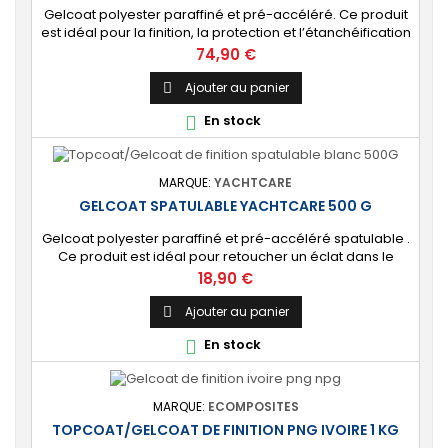
Gelcoat polyester paraffiné et pré-accéléré. Ce produit
est idéal pour la finition, la protection et l’étanchéification
de tout revêtement en polyester sur votre bateau, pièce
Prix
74,90 €
technique, camping-car, etc. 🔝 [Finition de qualité]
Fournit une couche extérieure lisse, brillante et uniforme
Ajouter au panier

qui protège durablement la surface visible de votre
En stock

stratification...
MARQUE:
YACHTCARE
GELCOAT SPATULABLE YACHTCARE 500 G
Gelcoat polyester paraffiné et pré-accéléré spatulable .
Ce produit est idéal pour retoucher un éclat dans le
gelcoat. Coloris : Blanc (Peut-être teinté avec une pâte
Prix
18,90 €
colorante). 🔝 [Finition de qualité] Fournit une couche
extérieure lisse, brillante et uniforme qui protège
Ajouter au panier

durablement la surface visible de votre stratification
En stock

polyester. ⚙️ [Facile à...
MARQUE:
ECOMPOSITES
TOPCOAT/GELCOAT DE FINITION PNG IVOIRE 1 KG