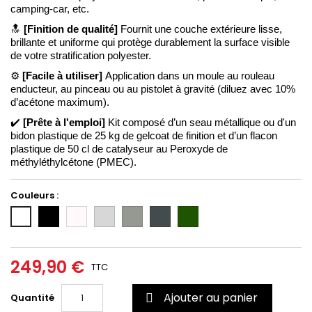
camping-car, etc. 
🔝
[Finition de qualité] 
Fournit une couche extérieure lisse, 
brillante et uniforme qui protège durablement la surface visible 
de votre stratification polyester.
⚙️ 
[Facile à utiliser] 
Application dans un moule au rouleau 
enducteur, au pinceau ou au pistolet à gravité (diluez avec 10% 
d’acétone maximum). 
✔️ 
[Prête à l'emploi]
 Kit composé d’un seau métallique ou d'un 
bidon plastique de 25 kg de gelcoat de finition et d’un flacon 
plastique de 50 cl de catalyseur au Peroxyde de 
méthyléthylcétone (PMEC).
Couleurs :
Noir
Incolore/Transparent
Gris
Gris
Gris
Vert
Blanc
clair
moyen
foncé
6020
(RAL
(RAL
(RAL
7035)
7004)
7011)
249,90 €
TTC
Ajouter au panier
Quantité
