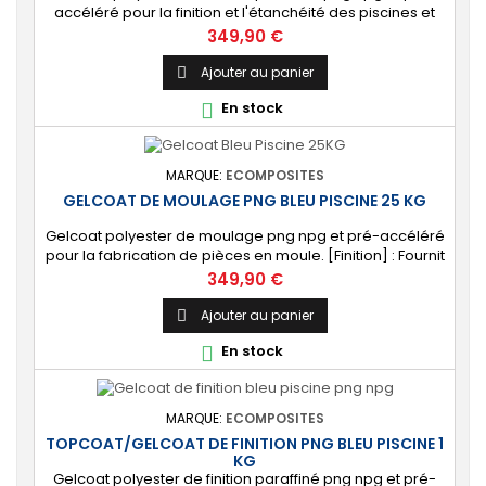
accéléré pour la finition et l'étanchéité des piscines et
bassins. [Finition] : Fournit une couche extérieure lisse
Prix
349,90 €
brillante qualité immersion. [Étanche] : Étanchéifie votre
stratification résine et fibre de verre. Livré avec son
Ajouter au panier

catalyseur PMEC 50 cl
En stock

MARQUE:
ECOMPOSITES
GELCOAT DE MOULAGE PNG BLEU PISCINE 25 KG
Gelcoat polyester de moulage png npg et pré-accéléré
pour la fabrication de pièces en moule. [Finition] : Fournit
un revêtement extérieur lisse qualité immersion.
Prix
349,90 €
[Étanche] : Étanchéifie votre stratification résine et fibre
de verre. Livré avec son catalyseur PMEC 50 cl
Ajouter au panier

En stock

MARQUE:
ECOMPOSITES
TOPCOAT/GELCOAT DE FINITION PNG BLEU PISCINE 1
KG
Gelcoat polyester de finition paraffiné png npg et pré-