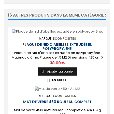
16 AUTRES PRODUITS DANS LA MÊME CATÉGORIE :
MARQUE:
ECOMPOSITES
PLAQUE DE NID D'ABEILLES EXTRUDÉE EN
POLYPROPYLÈNE.
Plaque de Nid d'abeilles extrudée en polypropylène.
Matériau d'âme. Plaque de 1,5 M2 Dimensions : 125 cm X
120 cm Épaisseur : 10 mm ou 20 mm Densité : environ 80
Prix
38,00 €
KG/M3 PRODUIT UNIQUEMENT DISPONIBLE AU MAGASIN
D'ARZAL - PAS D'ENVOI.
Ajouter au panier

En stock

MARQUE:
ECOMPOSITES
MAT DE VERRE 450 ROULEAU COMPLET
Mat de verre 450G/M2 Rouleau complet de 40/45Kg