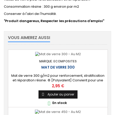
Consommation résine : 300 g environ par m2
Conserver à l'abri de l'humidité.
"Produit dangereux, Respecter les précautions d'emploi"
VOUS AIMEREZ AUSSI
MARQUE:
ECOMPOSITES
MAT DE VERRE 300
Mat de verre 300 g/m2 pour renforcement, stratification
et réparation résine. ⚙️ [Polyvalent] Convient pour une
large gamme d'applications : nautisme, automobile,
Prix
2,95 €
piscine, etc.
Ajouter au panier

En stock
