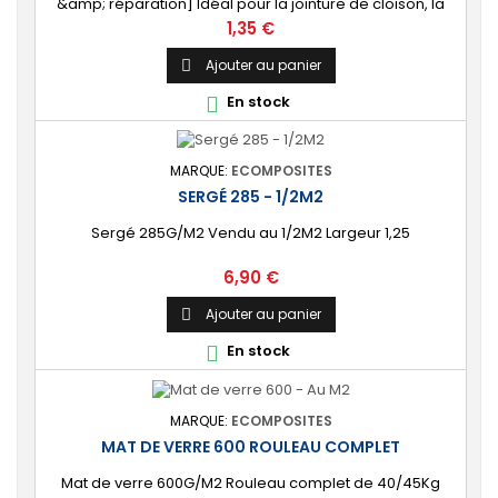
&amp; réparation] Idéal pour la jointure de cloison, la
stratification de tube, le renfort de bordures ou de coins.
Prix
1,35 €
[Prêt à l'emploi] Vendu au mètre linéaire ou en rouleau
complet de 30 mètres.
Ajouter au panier

En stock

MARQUE:
ECOMPOSITES
SERGÉ 285 - 1/2M2
Sergé 285G/M2 Vendu au 1/2M2 Largeur 1,25
Prix
6,90 €
Ajouter au panier

En stock

MARQUE:
ECOMPOSITES
MAT DE VERRE 600 ROULEAU COMPLET
Mat de verre 600G/M2 Rouleau complet de 40/45Kg