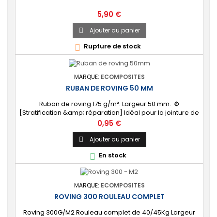
Prix
5,90 €
Ajouter au panier

Rupture de stock

MARQUE:
ECOMPOSITES
RUBAN DE ROVING 50 MM
Ruban de roving 175 g/m². Largeur 50 mm. ⚙️
[Stratification &amp; réparation] Idéal pour la jointure de
cloison, la stratification de tube, le renfort de bordures
Prix
0,95 €
ou de coins. ✔️ [Prêt à l'emploi] Vendu au mètre linéaire
ou en rouleau complet de 30 mètres.
Ajouter au panier

En stock

MARQUE:
ECOMPOSITES
ROVING 300 ROULEAU COMPLET
Roving 300G/M2 Rouleau complet de 40/45Kg Largeur