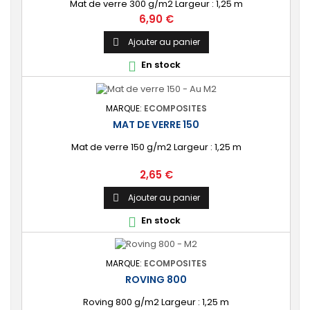
Mat de verre 300 g/m2 Largeur : 1,25 m
Prix
6,90 €
Ajouter au panier

En stock

MARQUE:
ECOMPOSITES
MAT DE VERRE 150
Mat de verre 150 g/m2 Largeur : 1,25 m
Prix
2,65 €
Ajouter au panier

En stock

MARQUE:
ECOMPOSITES
ROVING 800
Roving 800 g/m2 Largeur : 1,25 m