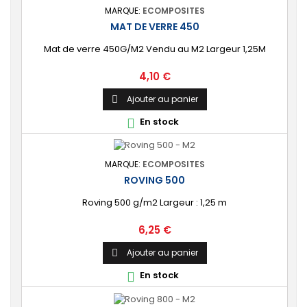
MARQUE:
ECOMPOSITES
MAT DE VERRE 450
Mat de verre 450G/M2 Vendu au M2 Largeur 1,25M
Prix
4,10 €
Ajouter au panier

En stock

MARQUE:
ECOMPOSITES
ROVING 500
Roving 500 g/m2 Largeur : 1,25 m
Prix
6,25 €
Ajouter au panier

En stock
