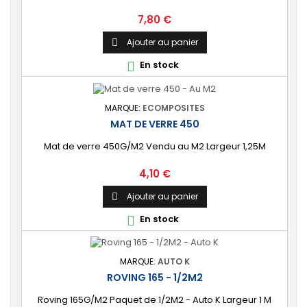
Prix
7,80 €
Ajouter au panier

En stock

MARQUE:
ECOMPOSITES
MAT DE VERRE 450
Mat de verre 450G/M2 Vendu au M2 Largeur 1,25M
Prix
4,10 €
Ajouter au panier

En stock

MARQUE:
AUTO K
ROVING 165 - 1/2M2
Roving 165G/M2 Paquet de 1/2M2 - Auto K Largeur 1 M