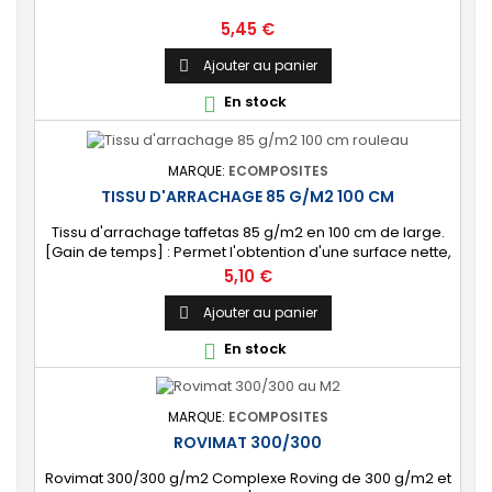
Prix
5,45 €
Ajouter au panier

En stock

MARQUE:
ECOMPOSITES
TISSU D'ARRACHAGE 85 G/M2 100 CM
Tissu d'arrachage taffetas 85 g/m2 en 100 cm de large.
[Gain de temps] : Permet l'obtention d'une surface nette,
réduisant le travail de finition. Conditionnement : vendu
Prix
5,10 €
au mètre linéaire, 5 mètres linéaires et au rouleau.
Ajouter au panier

En stock

MARQUE:
ECOMPOSITES
ROVIMAT 300/300
Rovimat 300/300 g/m2 Complexe Roving de 300 g/m2 et