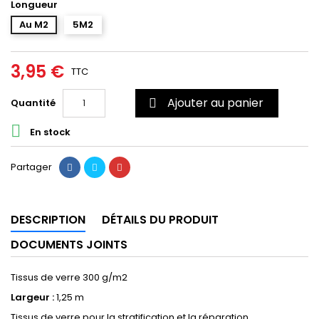
Longueur
Au M2
5M2
3,95 €
TTC
Ajouter au panier
Quantité


En stock
Partager
DESCRIPTION
DÉTAILS DU PRODUIT
DOCUMENTS JOINTS
Tissus de verre 300 g/m2
Largeur :
1,25 m
Tissus de verre pour la stratification et la réparation.