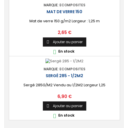
MARQUE:
ECOMPOSITES
MAT DE VERRE 150
Mat de verre 150 g/m2 Largeur : 1,25 m
Prix
2,65 €
Ajouter au panier

En stock

MARQUE:
ECOMPOSITES
SERGÉ 285 - 1/2M2
Sergé 285G/M2 Vendu au 1/2M2 Largeur 1,25
Prix
6,90 €
Ajouter au panier

En stock
