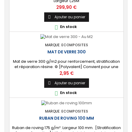
Largeur 1,25M
Prix
299,90 €
Ajouter au panier

En stock

MARQUE:
ECOMPOSITES
MAT DE VERRE 300
Mat de verre 300 g/m2 pour renforcement, stratification
et réparation résine. ⚙️ [Polyvalent] Convient pour une
large gamme d'applications : nautisme, automobile,
Prix
2,95 €
piscine, etc.
Ajouter au panier

En stock

MARQUE:
ECOMPOSITES
RUBAN DE ROVING 100 MM
Ruban de roving 175 g/m². Largeur 100 mm. [Stratification