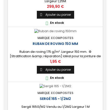
Largeur 1,25M
Prix
299,90 €
Ajouter au panier

En stock

MARQUE:
ECOMPOSITES
RUBAN DE ROVING 150 MM
Ruban de roving 175 g/m². Largeur 150 mm. ⚙️
[Stratification &amp; réparation] Idéal pour la jointure de
cloison, la stratification de tube, le renfort de bordures
Prix
1,95 €
ou de coins. ✔️ [Prêt à l'emploi] Vendu au mètre linéaire
ou en rouleau complet de 30 mètres.
Ajouter au panier

En stock

MARQUE:
ECOMPOSITES
SERGÉ 165 - 1/2M2
Sergé 165G/M2 Vendu au 1/2M2 Largeur 1 M