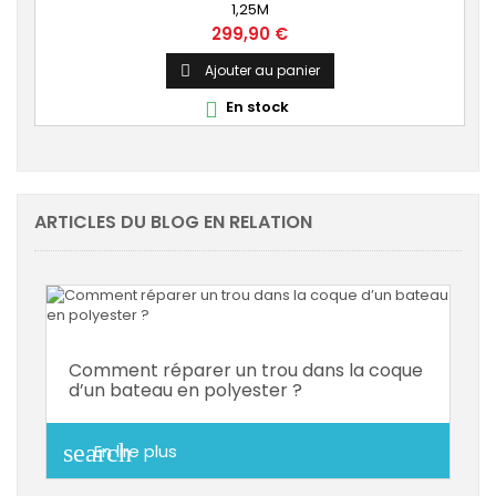
1,25M
Prix
299,90 €
Ajouter au panier

En stock

ARTICLES DU BLOG EN RELATION
Comment réparer un trou dans la coque
d’un bateau en polyester ?
search
En lire plus