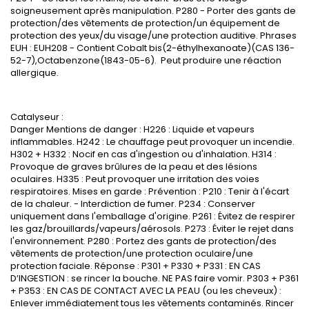
soigneusement après manipulation. P280 - Porter des gants de
protection/des vêtements de protection/un équipement de
protection des yeux/du visage/une protection auditive. Phrases
EUH : EUH208 - Contient Cobalt bis(2-éthylhexanoate)(CAS 136-
52-7),Octabenzone(1843-05-6). Peut produire une réaction
allergique.
Catalyseur :
Danger Mentions de danger : H226 : Liquide et vapeurs
inflammables. H242 : Le chauffage peut provoquer un incendie.
H302 + H332 : Nocif en cas d'ingestion ou d'inhalation. H314 :
Provoque de graves brûlures de la peau et des lésions
oculaires. H335 : Peut provoquer une irritation des voies
respiratoires. Mises en garde : Prévention : P210 : Tenir à l'écart
de la chaleur. - Interdiction de fumer. P234 : Conserver
uniquement dans l'emballage d'origine. P261 : Évitez de respirer
les gaz/brouillards/vapeurs/aérosols. P273 : Éviter le rejet dans
l'environnement. P280 : Portez des gants de protection/des
vêtements de protection/une protection oculaire/une
protection faciale. Réponse : P301 + P330 + P331 : EN CAS
D’INGESTION : se rincer la bouche. NE PAS faire vomir. P303 + P361
+ P353 : EN CAS DE CONTACT AVEC LA PEAU (ou les cheveux) :
Enlever immédiatement tous les vêtements contaminés. Rincer