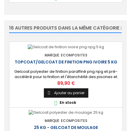
16 AUTRES PRODUITS DANS LA MÊME CATÉGORIE :
MARQUE:
ECOMPOSITES
TOPCOAT/GELCOAT DE FINITION PNG IVOIRE 5 KG
Gelcoat polyester de finition paraffiné png npg et pré-
accéléré pour la finition et l'étanchéité des piscines et
bassins. [Finition] : Fournit une couche extérieure lisse
Prix
89,90 €
brillante qualité immersion. [Étanche] : Étanchéifie votre
stratification résine et fibre de verre. Livré avec son
Ajouter au panier

catalyseur PMEC 10 cl
En stock

MARQUE:
ECOMPOSITES
25 KG - GELCOAT DE MOULAGE