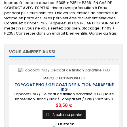
la peau à l'eau/se doucher. P305 + P351 + P338 : EN CAS DE
CONTACT AVEC LES YEUX : rincer avec précaution à l'eau
pendant plusieurs minutes. Enlever les lentilles de contact si la
victime en porte et si elles peuvent être facilement enlevées.
Continuez à rincer. P312 : Appelez un CENTRE ANTIPOISON ou un
médecin si vous ne vous sentez pas bien. Stockage : P403 +
P235 : Conserver dans un endroit bien ventilé. Garder au frais.
VOUS AIMEREZ AUSSI
MARQUE:
ECOMPOSITES
TOPCOAT PNG / GELCOAT DE FINITION PARAFFINÉ
1KG
Topcoat PNG / Gelcoat de finition paraffiné 1KG Qualité
immersion Blanc / Noir / Tansparent / Gris / Vert 6020
Livré avec Catalyseur (2cl)
Prix
20,50 €
Ajouter au panier

En stock
