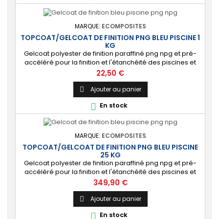
MARQUE:
ECOMPOSITES
TOPCOAT/GELCOAT DE FINITION PNG BLEU PISCINE 1
KG
Gelcoat polyester de finition paraffiné png npg et pré-
accéléré pour la finition et l'étanchéité des piscines et
bassins. [Finition] : Fournit une couche extérieure lisse
Prix
22,50 €
brillante qualité immersion. [Étanche] : Étanchéifie votre
stratification résine et fibre de verre. Livré avec son
Ajouter au panier

catalyseur PMEC 2 cl
En stock

MARQUE:
ECOMPOSITES
TOPCOAT/GELCOAT DE FINITION PNG BLEU PISCINE
25 KG
Gelcoat polyester de finition paraffiné png npg et pré-
accéléré pour la finition et l'étanchéité des piscines et
bassins. [Finition] : Fournit une couche extérieure lisse
Prix
349,90 €
brillante qualité immersion. [Étanche] : Étanchéifie votre
stratification résine et fibre de verre. Livré avec son
Ajouter au panier

catalyseur PMEC 50 cl
En stock
