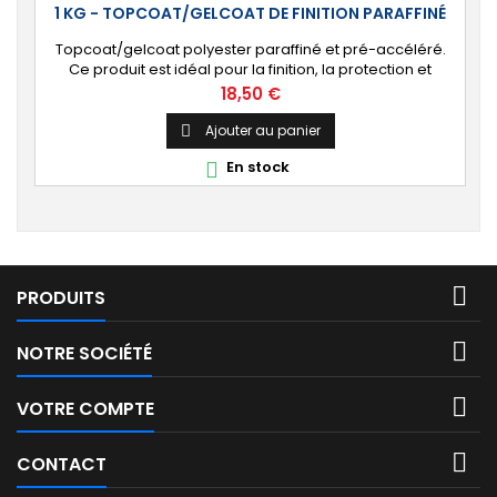
1 KG - TOPCOAT/GELCOAT DE FINITION PARAFFINÉ
Topcoat/gelcoat polyester paraffiné et pré-accéléré.
Ce produit est idéal pour la finition, la protection et
l’étanchéité de tout revêtement en polyester sur votre
Prix
18,50 €
bateau, pièce technique, camping-car, etc. 🔝 [Finition
de qualité] Fournit une couche extérieure lisse, brillante
Ajouter au panier

et uniforme qui protège durablement la surface visible
En stock

de votre stratification...

PRODUITS

NOTRE SOCIÉTÉ

VOTRE COMPTE

CONTACT