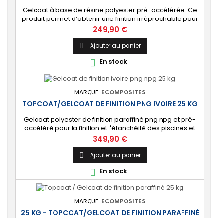
Gelcoat à base de résine polyester pré-accélérée. Ce
produit permet d’obtenir une finition irréprochable pour
tout projet de fabrication de pièces composites en
Prix
249,90 €
moule : élément de carrosserie ou d’un bateau,
panneau plat, mobilier, objet d’art, etc. Couleur au choix.
Ajouter au panier

🔝 [Finition de qualité] Fournit un revêtement à l’aspect
En stock

de surface parfaitement lisse,...
MARQUE:
ECOMPOSITES
TOPCOAT/GELCOAT DE FINITION PNG IVOIRE 25 KG
Gelcoat polyester de finition paraffiné png npg et pré-
accéléré pour la finition et l'étanchéité des piscines et
bassins. [Finition] : Fournit une couche extérieure lisse
Prix
349,90 €
brillante qualité immersion. [Étanche] : Étanchéifie votre
stratification résine et fibre de verre. Livré avec son
Ajouter au panier

catalyseur PMEC 50 cl
En stock

MARQUE:
ECOMPOSITES
25 KG - TOPCOAT/GELCOAT DE FINITION PARAFFINÉ