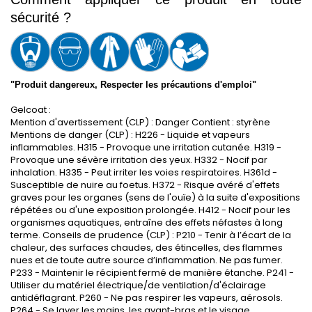
sécurité ?
"Produit dangereux, Respecter les précautions d'emploi"
Gelcoat :
Mention d'avertissement (CLP) : Danger Contient : styrène
Mentions de danger (CLP) : H226 - Liquide et vapeurs
inflammables. H315 - Provoque une irritation cutanée. H319 -
Provoque une sévère irritation des yeux. H332 - Nocif par
inhalation. H335 - Peut irriter les voies respiratoires. H361d -
Susceptible de nuire au foetus. H372 - Risque avéré d'effets
graves pour les organes (sens de l'ouïe) à la suite d'expositions
répétées ou d'une exposition prolongée. H412 - Nocif pour les
organismes aquatiques, entraîne des effets néfastes à long
terme. Conseils de prudence (CLP) : P210 - Tenir à l’écart de la
chaleur, des surfaces chaudes, des étincelles, des flammes
nues et de toute autre source d’inflammation. Ne pas fumer.
P233 - Maintenir le récipient fermé de manière étanche. P241 -
Utiliser du matériel électrique/de ventilation/d'éclairage
antidéflagrant. P260 - Ne pas respirer les vapeurs, aérosols.
P264 - Se laver les mains, les avant-bras et le visage