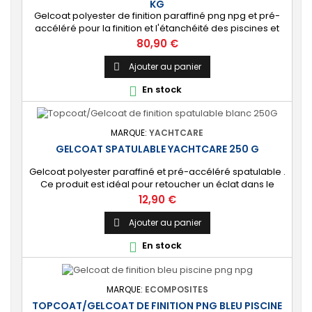
KG
Gelcoat polyester de finition paraffiné png npg et pré-
accéléré pour la finition et l'étanchéité des piscines et
bassins. [Finition] : Fournit une couche extérieure lisse
Prix
80,90 €
brillante qualité immersion. [Étanche] : Étanchéifie votre
stratification résine et fibre de verre. Livré avec son
Ajouter au panier

catalyseur PMEC 10 cl Couleurs : blanc, noir, incolore, vert,
En stock

nuances...
MARQUE:
YACHTCARE
GELCOAT SPATULABLE YACHTCARE 250 G
Gelcoat polyester paraffiné et pré-accéléré spatulable .
Ce produit est idéal pour retoucher un éclat dans le
gelcoat. Coloris : Blanc (Peut-être teinté avec une pâte
Prix
12,90 €
colorante). 🔝 [Finition de qualité] Fournit une couche
extérieure lisse, brillante et uniforme qui protège
Ajouter au panier

durablement la surface visible de votre stratification
En stock

polyester. ⚙️ [Facile à...
MARQUE:
ECOMPOSITES
TOPCOAT/GELCOAT DE FINITION PNG BLEU PISCINE