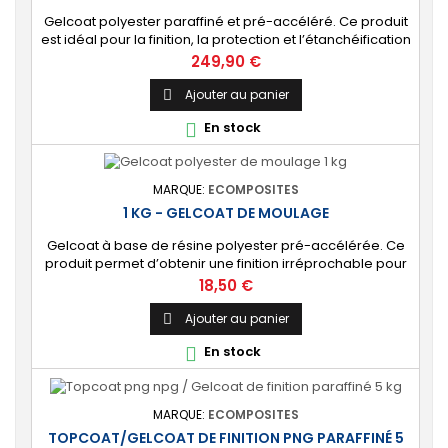
Gelcoat polyester paraffiné et pré-accéléré. Ce produit
est idéal pour la finition, la protection et l’étanchéification
de tout revêtement en polyester sur votre bateau, pièce
Prix
249,90 €
technique, camping-car, etc. 🔝 [Finition de qualité]
Fournit une couche extérieure lisse, brillante et uniforme
Ajouter au panier

qui protège durablement la surface visible de votre
En stock

stratification...
MARQUE:
ECOMPOSITES
1 KG - GELCOAT DE MOULAGE
Gelcoat à base de résine polyester pré-accélérée. Ce
produit permet d’obtenir une finition irréprochable pour
tout projet de fabrication de pièces composites en
Prix
18,50 €
moule : élément de carrosserie ou d’un bateau,
panneau plat, mobilier, objet d’art, etc. Couleur au choix.
Ajouter au panier

🔝 [Finition de qualité] Fournit un revêtement à l’aspect
En stock

de surface parfaitement lisse,...
MARQUE:
ECOMPOSITES
TOPCOAT/GELCOAT DE FINITION PNG PARAFFINÉ 5