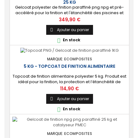
25 KG
Gelcoat polyester de finition paraffiné png npg et pré-
accéléré pour la finition et l'étanchéité des piscines et
bassins. [Finition] : Fournit une couche extérieure lisse
Prix
349,90 €
brillante qualité immersion. [Étanche] : Étanchéifie votre
stratification résine et fibre de verre. Livré avec son
Ajouter au panier

catalyseur PMEC 50 cl
En stock

MARQUE:
ECOMPOSITES
5 KG - TOPCOAT DE FINITION ALIMENTAIRE
Topcoat de finition alimentaire polyester 5 kg. Produit est
idéal pour la finition, la protection et l’étanchéité de
surfaces alimentaires. 🔝 [Contact alimentaire]
Prix
114,90 €
Protection aux propriétés alimentaires homologuées,
robuste contre les produits chimiques, les Uvs, et
Ajouter au panier

l'humidité. ⚙️ [Facile à utiliser] Application simple avec un
En stock

rouleau enducteur, un...
MARQUE:
ECOMPOSITES