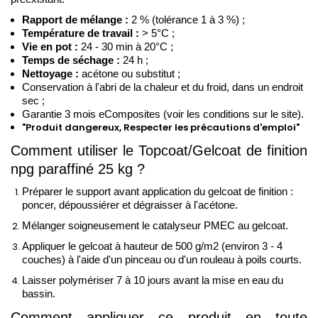
Rapport de mélange : 
2 % (tolérance 1 à 3 %) ;
Température de travail :
 > 5°C ;
Vie en pot :
 24 - 30 min à 20°C ; 
Temps de séchage :
 24 h ;
Nettoyage :
 acétone ou substitut ; 
Conservation à l'abri de la chaleur et du froid, dans un endroit 
sec ;
Garantie 3 mois eComposites (voir les conditions sur le site).
"Produit dangereux, Respecter les précautions d'emploi"
Comment utiliser le Topcoat/Gelcoat de finition 
npg paraffiné 25 kg ?
Préparer le support avant application du gelcoat de finition :
poncer, dépoussiérer et dégraisser à l'acétone.
Mélanger soigneusement le catalyseur PMEC au gelcoat.
Appliquer le gelcoat à hauteur de 500 g/m2 (environ 3 - 4 
couches) à l'aide d'un pinceau ou d'un rouleau à poils courts. 
Laisser polymériser 7 à 10 jours avant la mise en eau du 
bassin.
Comment appliquer ce produit en toute 