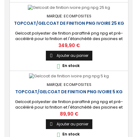
MARQUE:
ECOMPOSITES
TOPCOAT/GELCOAT DE FINITION PNG IVOIRE 25 KG
Gelcoat polyester de finition paraffiné png npg et pré-
accéléré pour la finition et l'étanchéité des piscines et
bassins. [Finition] : Fournit une couche extérieure lisse
Prix
349,90 €
brillante qualité immersion. [Étanche] : Étanchéifie votre
stratification résine et fibre de verre. Livré avec son
Ajouter au panier

catalyseur PMEC 50 cl
En stock

MARQUE:
ECOMPOSITES
TOPCOAT/GELCOAT DE FINITION PNG IVOIRE 5 KG
Gelcoat polyester de finition paraffiné png npg et pré-
accéléré pour la finition et l'étanchéité des piscines et
bassins. [Finition] : Fournit une couche extérieure lisse
Prix
89,90 €
brillante qualité immersion. [Étanche] : Étanchéifie votre
stratification résine et fibre de verre. Livré avec son
Ajouter au panier

catalyseur PMEC 10 cl
En stock
