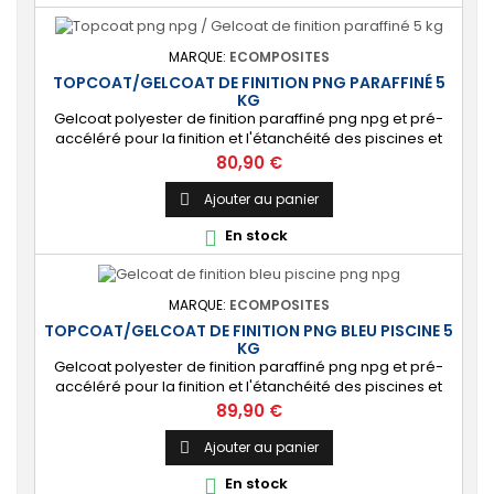
MARQUE:
ECOMPOSITES
TOPCOAT/GELCOAT DE FINITION PNG PARAFFINÉ 5
KG
Gelcoat polyester de finition paraffiné png npg et pré-
accéléré pour la finition et l'étanchéité des piscines et
bassins. [Finition] : Fournit une couche extérieure lisse
Prix
80,90 €
brillante qualité immersion. [Étanche] : Étanchéifie votre
stratification résine et fibre de verre. Livré avec son
Ajouter au panier

catalyseur PMEC 10 cl Couleurs : blanc, noir, incolore, vert,
En stock

nuances...
MARQUE:
ECOMPOSITES
TOPCOAT/GELCOAT DE FINITION PNG BLEU PISCINE 5
KG
Gelcoat polyester de finition paraffiné png npg et pré-
accéléré pour la finition et l'étanchéité des piscines et
bassins. [Finition] : Fournit une couche extérieure lisse
Prix
89,90 €
brillante qualité immersion. [Étanche] : Étanchéifie votre
stratification résine et fibre de verre. Livré avec son
Ajouter au panier

catalyseur PMEC 10 cl
En stock
