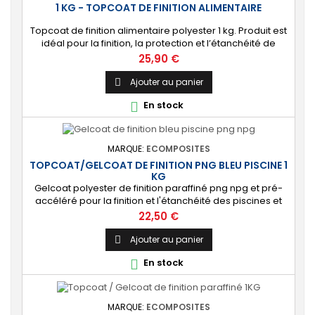
1 KG - TOPCOAT DE FINITION ALIMENTAIRE
Topcoat de finition alimentaire polyester 1 kg. Produit est
idéal pour la finition, la protection et l’étanchéité de
surfaces alimentaires. 🔝 [Contact alimentaire]
Prix
25,90 €
Protection aux propriétés alimentaires homologuées,
robuste contre les produits chimiques, les Uvs, et
Ajouter au panier

l'humidité. ⚙️ [Facile à utiliser] Application simple avec un
En stock

rouleau enducteur, un...
MARQUE:
ECOMPOSITES
TOPCOAT/GELCOAT DE FINITION PNG BLEU PISCINE 1
KG
Gelcoat polyester de finition paraffiné png npg et pré-
accéléré pour la finition et l'étanchéité des piscines et
bassins. [Finition] : Fournit une couche extérieure lisse
Prix
22,50 €
brillante qualité immersion. [Étanche] : Étanchéifie votre
stratification résine et fibre de verre. Livré avec son
Ajouter au panier

catalyseur PMEC 2 cl
En stock

MARQUE:
ECOMPOSITES