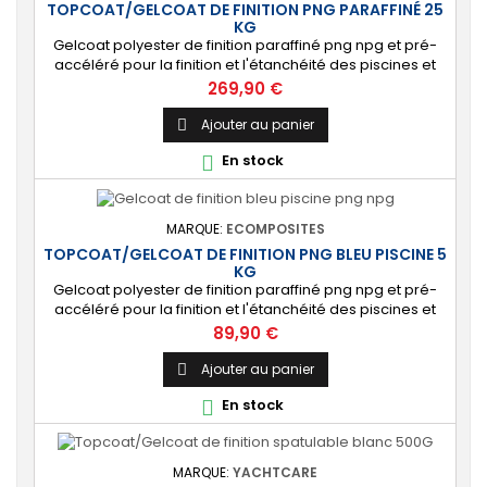
TOPCOAT/GELCOAT DE FINITION PNG PARAFFINÉ 25
KG
Gelcoat polyester de finition paraffiné png npg et pré-
accéléré pour la finition et l'étanchéité des piscines et
bassins. [Finition] : Fournit une couche extérieure lisse
Prix
269,90 €
brillante qualité immersion. [Étanche] : Étanchéifie votre
stratification résine et fibre de verre. Livré avec son
Ajouter au panier

catalyseur PMEC 50 cl Couleurs : blanc, noir, incolore,
En stock

vert, nuances...
MARQUE:
ECOMPOSITES
TOPCOAT/GELCOAT DE FINITION PNG BLEU PISCINE 5
KG
Gelcoat polyester de finition paraffiné png npg et pré-
accéléré pour la finition et l'étanchéité des piscines et
bassins. [Finition] : Fournit une couche extérieure lisse
Prix
89,90 €
brillante qualité immersion. [Étanche] : Étanchéifie votre
stratification résine et fibre de verre. Livré avec son
Ajouter au panier

catalyseur PMEC 10 cl
En stock

MARQUE:
YACHTCARE