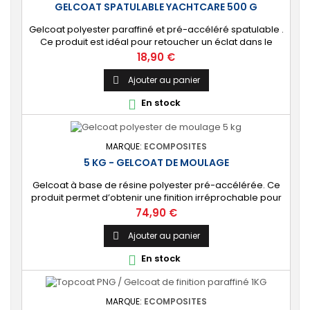
GELCOAT SPATULABLE YACHTCARE 500 G
Gelcoat polyester paraffiné et pré-accéléré spatulable .
Ce produit est idéal pour retoucher un éclat dans le
gelcoat. Coloris : Blanc (Peut-être teinté avec une pâte
Prix
18,90 €
colorante). 🔝 [Finition de qualité] Fournit une couche
extérieure lisse, brillante et uniforme qui protège
Ajouter au panier

durablement la surface visible de votre stratification
En stock

polyester. ⚙️ [Facile à...
MARQUE:
ECOMPOSITES
5 KG - GELCOAT DE MOULAGE
Gelcoat à base de résine polyester pré-accélérée. Ce
produit permet d’obtenir une finition irréprochable pour
tout projet de fabrication de pièces composites en
Prix
74,90 €
moule : élément de carrosserie ou d’un bateau,
panneau plat, mobilier, objet d’art, etc. Couleur au choix.
Ajouter au panier

[Finition de qualité] Fournit un revêtement à l’aspect de
En stock

surface parfaitement lisse,...
MARQUE:
ECOMPOSITES