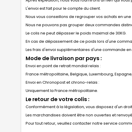
Après expédition, nous vous fournirons un lien qui vous p
L'envoi est fait pour le compte du client.
Nous vous conseillons de regrouper vos achats en u
Nous ne pouvons pas grouper deux commandes distinctes
Le colis ne peut dépasser le poids maximal de 30KG.
En cas de dépassement de ce poids lors d'une commande 
Les frais d'envoi supplémentaires d'une commande en plu
Mode de livraison par pays :
Envoi en point de retrait mondial relais :
France métropolitaine, Belgique, Luxembourg, Espagne,
Envoi en Chronopost et chrono-relais :
Uniquement la France métropolitaine.
Le retour de votre colis :
Conformément à la législation, vous disposez d'un droit 
Les marchandises doivent être non ouvertes et renvoyé
Pour tout retour, veuillez contacter notre service comme