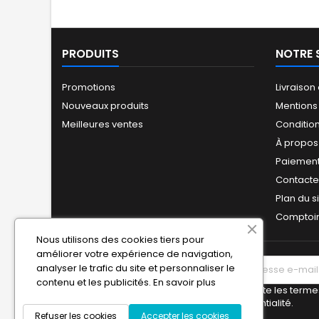
PRODUITS
NOTRE 
Promotions
Livraison
Nouveaux produits
Mentions
Meilleures ventes
Conditio
À propos
Paiement
Contact
Plan du s
Comptoir
Nous utilisons des cookies tiers pour
améliorer votre expérience de navigation,
analyser le trafic du site et personnaliser le
LETTRE D'INFORMATIONS
contenu et les publicités.
En savoir plus
J'accepte les termes
de confidentialité.
Refuser les cookies
Accepter les cookies