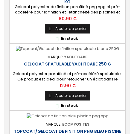
KG
Gelcoat polyester de finition paraffiné png npg et pré-
accéléré pour la finition et l'étanchéité des piscines et
bassins. [Finition] : Fournit une couche extérieure lisse
Prix
80,90 €
brillante qualité immersion. [Étanche] : Étanchéifie votre
stratification résine et fibre de verre. Livré avec son
Ajouter au panier

catalyseur PMEC 10 cl Couleurs : blanc, noir, incolore, vert,
En stock

nuances...
MARQUE:
YACHTCARE
GELCOAT SPATULABLE YACHTCARE 250 G
Gelcoat polyester paraffiné et pré-accéléré spatulable .
Ce produit est idéal pour retoucher un éclat dans le
gelcoat. Coloris : Blanc (Peut-être teinté avec une pâte
Prix
12,90 €
colorante). 🔝 [Finition de qualité] Fournit une couche
extérieure lisse, brillante et uniforme qui protège
Ajouter au panier

durablement la surface visible de votre stratification
En stock

polyester. ⚙️ [Facile à...
MARQUE:
ECOMPOSITES
TOPCOAT/GELCOAT DE FINITION PNG BLEU PISCINE