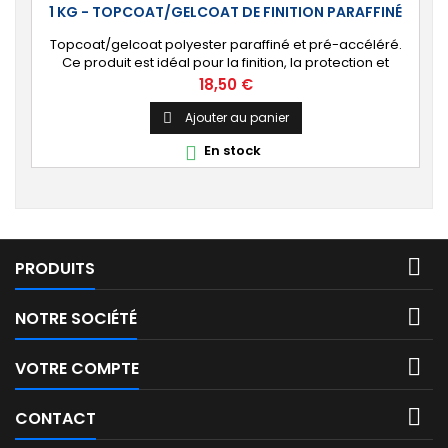
1 KG - TOPCOAT/GELCOAT DE FINITION PARAFFINÉ
Topcoat/gelcoat polyester paraffiné et pré-accéléré.
Ce produit est idéal pour la finition, la protection et
l’étanchéité de tout revêtement en polyester sur votre
Prix
18,50 €
bateau, pièce technique, camping-car, etc. 🔝 [Finition
de qualité] Fournit une couche extérieure lisse, brillante
Ajouter au panier

et uniforme qui protège durablement la surface visible
En stock

de votre stratification...

PRODUITS

NOTRE SOCIÉTÉ

VOTRE COMPTE

CONTACT