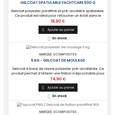
GELCOAT SPATULABLE YACHTCARE 500 G
Gelcoat polyester paraffiné et pré-accéléré spatulable .
Ce produit est idéal pour retoucher un éclat dans le
gelcoat. Coloris : Blanc (Peut-être teinté avec une pâte
Prix
18,90 €
colorante). 🔝 [Finition de qualité] Fournit une couche
extérieure lisse, brillante et uniforme qui protège
Ajouter au panier

durablement la surface visible de votre stratification
En stock

polyester. ⚙️ [Facile à...
MARQUE:
ECOMPOSITES
5 KG - GELCOAT DE MOULAGE
Gelcoat à base de résine polyester pré-accélérée. Ce
produit permet d’obtenir une finition irréprochable pour
tout projet de fabrication de pièces composites en
Prix
74,90 €
moule : élément de carrosserie ou d’un bateau,
panneau plat, mobilier, objet d’art, etc. Couleur au choix.
Ajouter au panier

[Finition de qualité] Fournit un revêtement à l’aspect de
En stock

surface parfaitement lisse,...
MARQUE:
ECOMPOSITES