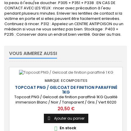
la peau à l'eau/se doucher. P305 + P351 + P338 : EN CAS DE
CONTACT AVEC LES YEUX : rincer avec précaution à l'eau
pendant plusieurs minutes. Enlever les lentilles de contact si la
victime en porte et si elles peuvent être facilement enlevées.
Continuez à rincer. P312 : Appelez un CENTRE ANTIPOISON ou un
médecin si vous ne vous sentez pas bien. Stockage : P403 +
P235 : Conserver dans un endroit bien ventilé. Garder au frais.
VOUS AIMEREZ AUSSI
MARQUE:
ECOMPOSITES
TOPCOAT PNG / GELCOAT DE FINITION PARAFFINÉ
1KG
Topcoat PNG / Gelcoat de finition paraffiné 1KG Qualité
immersion Blanc / Noir / Tansparent / Gris / Vert 6020
Livré avec Catalyseur (2cl)
Prix
20,50 €
Ajouter au panier

En stock
