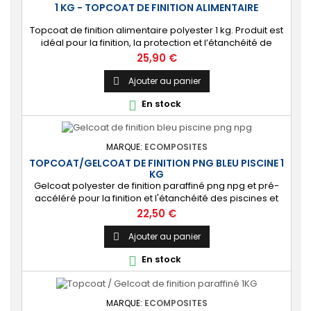
1 KG - TOPCOAT DE FINITION ALIMENTAIRE
Topcoat de finition alimentaire polyester 1 kg. Produit est
idéal pour la finition, la protection et l’étanchéité de
surfaces alimentaires. 🔝 [Contact alimentaire]
Prix
25,90 €
Protection aux propriétés alimentaires homologuées,
robuste contre les produits chimiques, les Uvs, et
Ajouter au panier

l'humidité. ⚙️ [Facile à utiliser] Application simple avec un
En stock

rouleau enducteur, un...
MARQUE:
ECOMPOSITES
TOPCOAT/GELCOAT DE FINITION PNG BLEU PISCINE 1
KG
Gelcoat polyester de finition paraffiné png npg et pré-
accéléré pour la finition et l'étanchéité des piscines et
bassins. [Finition] : Fournit une couche extérieure lisse
Prix
22,50 €
brillante qualité immersion. [Étanche] : Étanchéifie votre
stratification résine et fibre de verre. Livré avec son
Ajouter au panier

catalyseur PMEC 2 cl
En stock

MARQUE:
ECOMPOSITES