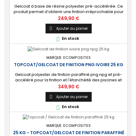
Gelcoat à base de résine polyester pré-accélérée. Ce
produit permet d’obtenir une finition irréprochable pour
tout projet de fabrication de pièces composites en
Prix
249,90 €
moule : élément de carrosserie ou d’un bateau,
panneau plat, mobilier, objet d’art, etc. Couleur au choix.
Ajouter au panier

🔝 [Finition de qualité] Fournit un revêtement à l’aspect
En stock

de surface parfaitement lisse,...
MARQUE:
ECOMPOSITES
TOPCOAT/GELCOAT DE FINITION PNG IVOIRE 25 KG
Gelcoat polyester de finition paraffiné png npg et pré-
accéléré pour la finition et l'étanchéité des piscines et
bassins. [Finition] : Fournit une couche extérieure lisse
Prix
349,90 €
brillante qualité immersion. [Étanche] : Étanchéifie votre
stratification résine et fibre de verre. Livré avec son
Ajouter au panier

catalyseur PMEC 50 cl
En stock

MARQUE:
ECOMPOSITES
25 KG - TOPCOAT/GELCOAT DE FINITION PARAFFINÉ