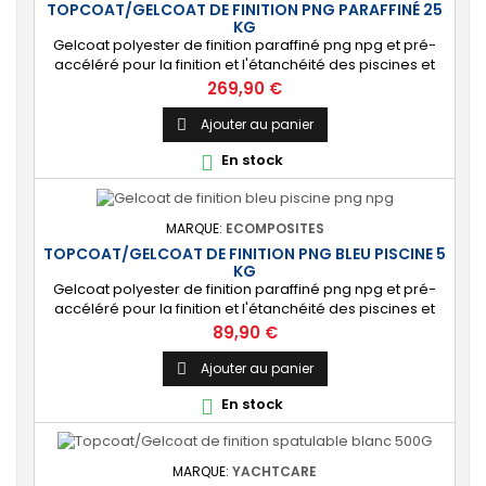
TOPCOAT/GELCOAT DE FINITION PNG PARAFFINÉ 25
KG
Gelcoat polyester de finition paraffiné png npg et pré-
accéléré pour la finition et l'étanchéité des piscines et
bassins. [Finition] : Fournit une couche extérieure lisse
Prix
269,90 €
brillante qualité immersion. [Étanche] : Étanchéifie votre
stratification résine et fibre de verre. Livré avec son
Ajouter au panier

catalyseur PMEC 50 cl Couleurs : blanc, noir, incolore,
En stock

vert, nuances...
MARQUE:
ECOMPOSITES
TOPCOAT/GELCOAT DE FINITION PNG BLEU PISCINE 5
KG
Gelcoat polyester de finition paraffiné png npg et pré-
accéléré pour la finition et l'étanchéité des piscines et
bassins. [Finition] : Fournit une couche extérieure lisse
Prix
89,90 €
brillante qualité immersion. [Étanche] : Étanchéifie votre
stratification résine et fibre de verre. Livré avec son
Ajouter au panier

catalyseur PMEC 10 cl
En stock

MARQUE:
YACHTCARE