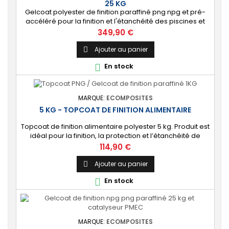
25 KG
Gelcoat polyester de finition paraffiné png npg et pré-
accéléré pour la finition et l'étanchéité des piscines et
bassins. [Finition] : Fournit une couche extérieure lisse
Prix
349,90 €
brillante qualité immersion. [Étanche] : Étanchéifie votre
stratification résine et fibre de verre. Livré avec son
Ajouter au panier

catalyseur PMEC 50 cl
En stock

MARQUE:
ECOMPOSITES
5 KG - TOPCOAT DE FINITION ALIMENTAIRE
Topcoat de finition alimentaire polyester 5 kg. Produit est
idéal pour la finition, la protection et l’étanchéité de
surfaces alimentaires. 🔝 [Contact alimentaire]
Prix
114,90 €
Protection aux propriétés alimentaires homologuées,
robuste contre les produits chimiques, les Uvs, et
Ajouter au panier

l'humidité. ⚙️ [Facile à utiliser] Application simple avec un
En stock

rouleau enducteur, un...
MARQUE:
ECOMPOSITES