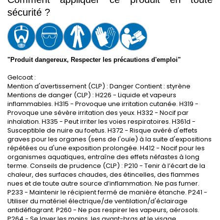
sécurité ?
"Produit dangereux, Respecter les précautions d'emploi"
Gelcoat :
Mention d'avertissement (CLP) : Danger Contient : styrène
Mentions de danger (CLP) : H226 - Liquide et vapeurs
inflammables. H315 - Provoque une irritation cutanée. H319 -
Provoque une sévère irritation des yeux. H332 - Nocif par
inhalation. H335 - Peut irriter les voies respiratoires. H361d -
Susceptible de nuire au foetus. H372 - Risque avéré d'effets
graves pour les organes (sens de l'ouïe) à la suite d'expositions
répétées ou d'une exposition prolongée. H412 - Nocif pour les
organismes aquatiques, entraîne des effets néfastes à long
terme. Conseils de prudence (CLP) : P210 - Tenir à l’écart de la
chaleur, des surfaces chaudes, des étincelles, des flammes
nues et de toute autre source d’inflammation. Ne pas fumer.
P233 - Maintenir le récipient fermé de manière étanche. P241 -
Utiliser du matériel électrique/de ventilation/d'éclairage
antidéflagrant. P260 - Ne pas respirer les vapeurs, aérosols.
P264 - Se laver les mains, les avant-bras et le visage