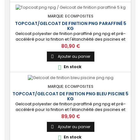
MARQUE:
ECOMPOSITES
TOPCOAT/GELCOAT DE FINITION PNG PARAFFINÉ 5
KG
Gelcoat polyester de finition paraffiné png npg et pré-
accéléré pour la finition et l'étanchéité des piscines et
bassins. [Finition] : Fournit une couche extérieure lisse
Prix
80,90 €
brillante qualité immersion. [Étanche] : Étanchéifie votre
stratification résine et fibre de verre. Livré avec son
Ajouter au panier

catalyseur PMEC 10 cl Couleurs : blanc, noir, incolore, vert,
En stock

nuances...
MARQUE:
ECOMPOSITES
TOPCOAT/GELCOAT DE FINITION PNG BLEU PISCINE 5
KG
Gelcoat polyester de finition paraffiné png npg et pré-
accéléré pour la finition et l'étanchéité des piscines et
bassins. [Finition] : Fournit une couche extérieure lisse
Prix
89,90 €
brillante qualité immersion. [Étanche] : Étanchéifie votre
stratification résine et fibre de verre. Livré avec son
Ajouter au panier

catalyseur PMEC 10 cl
En stock
