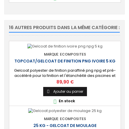
16 AUTRES PRODUITS DANS LA MÊME CATÉGORIE :
MARQUE:
ECOMPOSITES
TOPCOAT/GELCOAT DE FINITION PNG IVOIRE 5 KG
Gelcoat polyester de finition paraffiné png npg et pré-
accéléré pour la finition et l'étanchéité des piscines et
bassins. [Finition] : Fournit une couche extérieure lisse
Prix
89,90 €
brillante qualité immersion. [Étanche] : Étanchéifie votre
stratification résine et fibre de verre. Livré avec son
Ajouter au panier

catalyseur PMEC 10 cl
En stock

MARQUE:
ECOMPOSITES
25 KG - GELCOAT DE MOULAGE