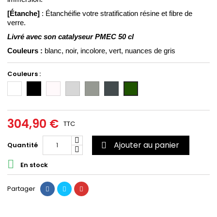
[Étanche]
 : Étanchéifie votre stratification résine et fibre de 
verre.
Livré avec son catalyseur PMEC 50 cl
Couleurs :
blanc, noir, incolore, vert, nuances de gris
Couleurs :
Blanc
Noir
Incolore/Transparent
Gris
Gris
Gris
Vert
clair
moyen
foncé
6020
(RAL
(RAL
(RAL
7035)
7004)
7011)
304,90 €
TTC
Ajouter au panier
Quantité


En stock
Partager