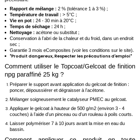
Rapport de mélange : 
2 % (tolérance 1 à 3 %) ;
Température de travail :
 > 5°C ;
Vie en pot :
 24 - 30 min à 20°C ; 
Temps de séchage :
 24 h ;
Nettoyage :
 acétone ou substitut ; 
Conservation à l'abri de la chaleur et du froid, dans un endroit 
sec ;
Garantie 3 mois eComposites (voir les conditions sur le site).
"Produit dangereux, Respecter les précautions d'emploi"
Comment utiliser le Topcoat/Gelcoat de finition 
npg paraffiné 25 kg ?
Préparer le support avant application du gelcoat de finition :
poncer, dépoussiérer et dégraisser à l'acétone.
Mélanger soigneusement le catalyseur PMEC au gelcoat.
Appliquer le gelcoat à hauteur de 500 g/m2 (environ 3 - 4 
couches) à l'aide d'un pinceau ou d'un rouleau à poils courts. 
Laisser polymériser 7 à 10 jours avant la mise en eau du 
bassin.
Comment appliquer ce produit en toute 