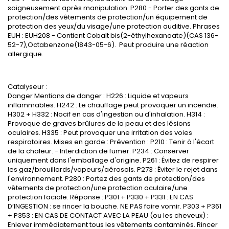
soigneusement après manipulation. P280 - Porter des gants de
protection/des vêtements de protection/un équipement de
protection des yeux/du visage/une protection auditive. Phrases
EUH : EUH208 - Contient Cobalt bis(2-éthylhexanoate)(CAS 136-
52-7),Octabenzone(1843-05-6). Peut produire une réaction
allergique.
Catalyseur :
Danger Mentions de danger : H226 : Liquide et vapeurs
inflammables. H242 : Le chauffage peut provoquer un incendie.
H302 + H332 : Nocif en cas d'ingestion ou d'inhalation. H314 :
Provoque de graves brûlures de la peau et des lésions
oculaires. H335 : Peut provoquer une irritation des voies
respiratoires. Mises en garde : Prévention : P210 : Tenir à l'écart
de la chaleur. - Interdiction de fumer. P234 : Conserver
uniquement dans l'emballage d'origine. P261 : Évitez de respirer
les gaz/brouillards/vapeurs/aérosols. P273 : Éviter le rejet dans
l'environnement. P280 : Portez des gants de protection/des
vêtements de protection/une protection oculaire/une
protection faciale. Réponse : P301 + P330 + P331 : EN CAS
D’INGESTION : se rincer la bouche. NE PAS faire vomir. P303 + P361
+ P353 : EN CAS DE CONTACT AVEC LA PEAU (ou les cheveux) :
Enlever immédiatement tous les vêtements contaminés. Rincer