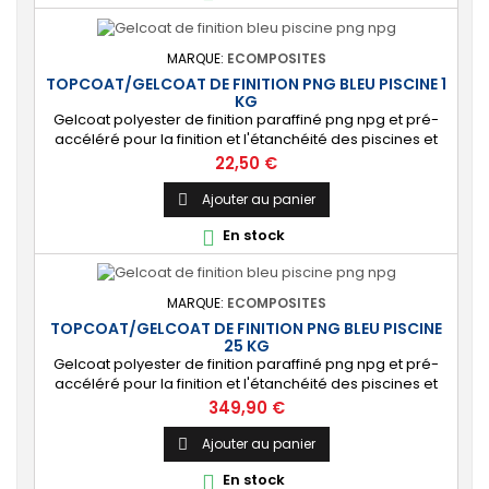
MARQUE:
ECOMPOSITES
TOPCOAT/GELCOAT DE FINITION PNG BLEU PISCINE 1
KG
Gelcoat polyester de finition paraffiné png npg et pré-
accéléré pour la finition et l'étanchéité des piscines et
bassins. [Finition] : Fournit une couche extérieure lisse
Prix
22,50 €
brillante qualité immersion. [Étanche] : Étanchéifie votre
stratification résine et fibre de verre. Livré avec son
Ajouter au panier

catalyseur PMEC 2 cl
En stock

MARQUE:
ECOMPOSITES
TOPCOAT/GELCOAT DE FINITION PNG BLEU PISCINE
25 KG
Gelcoat polyester de finition paraffiné png npg et pré-
accéléré pour la finition et l'étanchéité des piscines et
bassins. [Finition] : Fournit une couche extérieure lisse
Prix
349,90 €
brillante qualité immersion. [Étanche] : Étanchéifie votre
stratification résine et fibre de verre. Livré avec son
Ajouter au panier

catalyseur PMEC 50 cl
En stock
