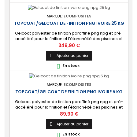
MARQUE:
ECOMPOSITES
TOPCOAT/GELCOAT DE FINITION PNG IVOIRE 25 KG
Gelcoat polyester de finition paraffiné png npg et pré-
accéléré pour la finition et l'étanchéité des piscines et
bassins. [Finition] : Fournit une couche extérieure lisse
Prix
349,90 €
brillante qualité immersion. [Étanche] : Étanchéifie votre
stratification résine et fibre de verre. Livré avec son
Ajouter au panier

catalyseur PMEC 50 cl
En stock

MARQUE:
ECOMPOSITES
TOPCOAT/GELCOAT DE FINITION PNG IVOIRE 5 KG
Gelcoat polyester de finition paraffiné png npg et pré-
accéléré pour la finition et l'étanchéité des piscines et
bassins. [Finition] : Fournit une couche extérieure lisse
Prix
89,90 €
brillante qualité immersion. [Étanche] : Étanchéifie votre
stratification résine et fibre de verre. Livré avec son
Ajouter au panier

catalyseur PMEC 10 cl
En stock
