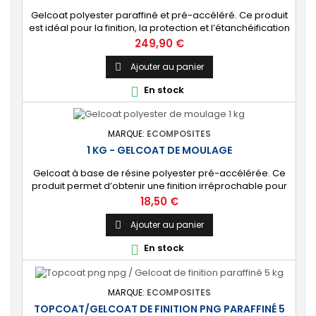
Gelcoat polyester paraffiné et pré-accéléré. Ce produit
est idéal pour la finition, la protection et l’étanchéification
de tout revêtement en polyester sur votre bateau, pièce
Prix
249,90 €
technique, camping-car, etc. 🔝 [Finition de qualité]
Fournit une couche extérieure lisse, brillante et uniforme
Ajouter au panier

qui protège durablement la surface visible de votre
En stock

stratification...
MARQUE:
ECOMPOSITES
1 KG - GELCOAT DE MOULAGE
Gelcoat à base de résine polyester pré-accélérée. Ce
produit permet d’obtenir une finition irréprochable pour
tout projet de fabrication de pièces composites en
Prix
18,50 €
moule : élément de carrosserie ou d’un bateau,
panneau plat, mobilier, objet d’art, etc. Couleur au choix.
Ajouter au panier

🔝 [Finition de qualité] Fournit un revêtement à l’aspect
En stock

de surface parfaitement lisse,...
MARQUE:
ECOMPOSITES
TOPCOAT/GELCOAT DE FINITION PNG PARAFFINÉ 5