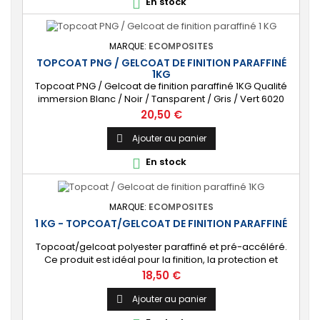
En stock

MARQUE:
ECOMPOSITES
TOPCOAT PNG / GELCOAT DE FINITION PARAFFINÉ
1KG
Topcoat PNG / Gelcoat de finition paraffiné 1KG Qualité
immersion Blanc / Noir / Tansparent / Gris / Vert 6020
Livré avec Catalyseur (2cl)
Prix
20,50 €
Ajouter au panier

En stock

MARQUE:
ECOMPOSITES
1 KG - TOPCOAT/GELCOAT DE FINITION PARAFFINÉ
Topcoat/gelcoat polyester paraffiné et pré-accéléré.
Ce produit est idéal pour la finition, la protection et
l’étanchéité de tout revêtement en polyester sur votre
Prix
18,50 €
bateau, pièce technique, camping-car, etc. 🔝 [Finition
de qualité] Fournit une couche extérieure lisse, brillante
Ajouter au panier

et uniforme qui protège durablement la surface visible