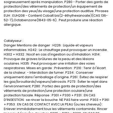
soigneusement après manipulation. P280 - Porter des gants de
protection/des vêtements de protection/un équipement de
protection des yeux/du visage/une protection auditive. Phrases
EUH : EUH208 - Contient Cobalt bis(2-éthylhexanoate)(CAS 136-
52-7),Octabenzone(1843-05-6). Peut produire une réaction
allergique.
Catalyseur :
Danger Mentions de danger : H226 : Liquide et vapeurs
inflammables. H242 : Le chauffage peut provoquer un incendie.
H302 + H332 : Nocif en cas d'ingestion ou d'inhalation. H314 :
Provoque de graves brûlures de la peau et des lésions
oculaires. H335 : Peut provoquer une irritation des voies
respiratoires. Mises en garde : Prévention : P210 : Tenir à l'écart
de la chaleur. - Interdiction de fumer. P234 : Conserver
uniquement dans l'emballage d'origine. P261 : Évitez de respirer
les gaz/brouillards/vapeurs/aérosols. P273 : Éviter le rejet dans
l'environnement. P280 : Portez des gants de protection/des
vêtements de protection/une protection oculaire/une
protection faciale. Réponse : P301 + P330 + P331 : EN CAS
D’INGESTION : se rincer la bouche. NE PAS faire vomir. P303 + P361
+ P353 : EN CAS DE CONTACT AVEC LA PEAU (ou les cheveux) :
Enlever immédiatement tous les vêtements contaminés. Rincer