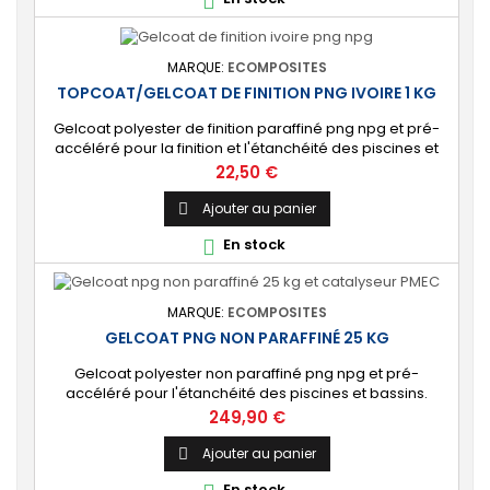

vert, nuances...
MARQUE:
ECOMPOSITES
TOPCOAT/GELCOAT DE FINITION PNG IVOIRE 1 KG
Gelcoat polyester de finition paraffiné png npg et pré-
accéléré pour la finition et l'étanchéité des piscines et
bassins. [Finition] : Fournit une couche extérieure lisse
Prix
22,50 €
brillante qualité immersion. [Étanche] : Étanchéifie votre
stratification résine et fibre de verre. Livré avec son
Ajouter au panier

catalyseur PMEC 2 cl
En stock

MARQUE:
ECOMPOSITES
GELCOAT PNG NON PARAFFINÉ 25 KG
Gelcoat polyester non paraffiné png npg et pré-
accéléré pour l'étanchéité des piscines et bassins.
[Finition] : Fournit une couche extérieure lisse brillante
Prix
249,90 €
qualité immersion. [Étanche] : Étanchéifie votre
stratification résine et fibre de verre. Livré avec son
Ajouter au panier

catalyseur PMEC 50 cl Couleurs : blanc, noir, incolore,
En stock