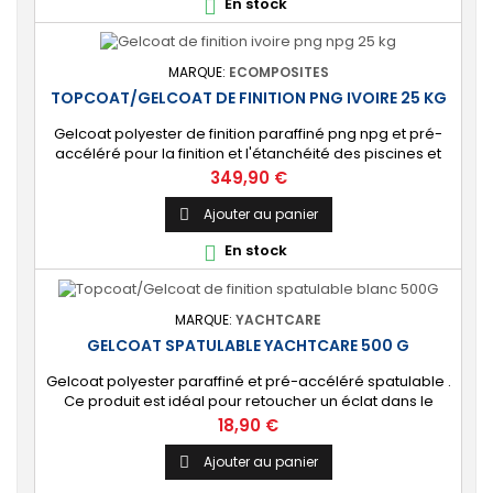
En stock

de votre stratification...
MARQUE:
ECOMPOSITES
TOPCOAT/GELCOAT DE FINITION PNG IVOIRE 25 KG
Gelcoat polyester de finition paraffiné png npg et pré-
accéléré pour la finition et l'étanchéité des piscines et
bassins. [Finition] : Fournit une couche extérieure lisse
Prix
349,90 €
brillante qualité immersion. [Étanche] : Étanchéifie votre
stratification résine et fibre de verre. Livré avec son
Ajouter au panier

catalyseur PMEC 50 cl
En stock

MARQUE:
YACHTCARE
GELCOAT SPATULABLE YACHTCARE 500 G
Gelcoat polyester paraffiné et pré-accéléré spatulable .
Ce produit est idéal pour retoucher un éclat dans le
gelcoat. Coloris : Blanc (Peut-être teinté avec une pâte
Prix
18,90 €
colorante). 🔝 [Finition de qualité] Fournit une couche
extérieure lisse, brillante et uniforme qui protège
Ajouter au panier

durablement la surface visible de votre stratification