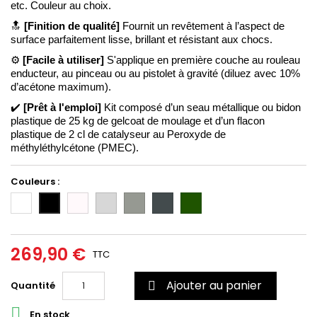
etc. Couleur au choix. 
🔝
[Finition de qualité] 
Fournit un revêtement à l’aspect de 
surface parfaitement lisse, brillant et résistant aux chocs. 
⚙️
 [Facile à utiliser] 
S'applique en première couche au rouleau 
enducteur
, au pinceau 
ou au pistolet à gravité (diluez avec 10% 
d’acétone maximum). 
✔️ 
[Prêt à l'emploi] 
Kit composé d’un seau métallique ou bidon 
plastique de 25 kg de gelcoat de moulage et d’un flacon 
plastique de 2 cl de catalyseur au Peroxyde de 
méthyléthylcétone (PMEC).
Couleurs :
Blanc
Incolore/Transparent
Gris
Gris
Gris
Vert
Noir
clair
moyen
foncé
6020
(RAL
(RAL
(RAL
7035)
7004)
7011)
269,90 €
TTC
Ajouter au panier
Quantité


En stock