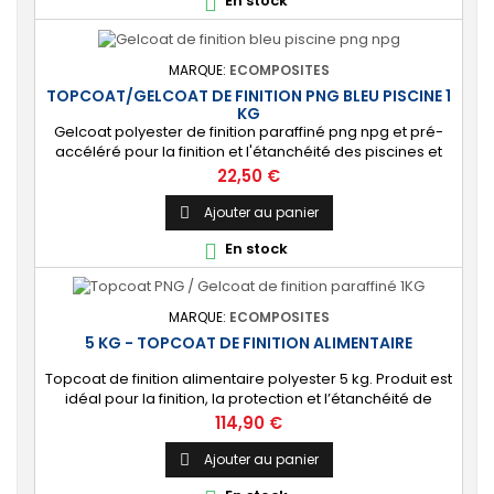
En stock

MARQUE:
ECOMPOSITES
TOPCOAT/GELCOAT DE FINITION PNG BLEU PISCINE 1
KG
Gelcoat polyester de finition paraffiné png npg et pré-
accéléré pour la finition et l'étanchéité des piscines et
bassins. [Finition] : Fournit une couche extérieure lisse
Prix
22,50 €
brillante qualité immersion. [Étanche] : Étanchéifie votre
stratification résine et fibre de verre. Livré avec son
Ajouter au panier

catalyseur PMEC 2 cl
En stock

MARQUE:
ECOMPOSITES
5 KG - TOPCOAT DE FINITION ALIMENTAIRE
Topcoat de finition alimentaire polyester 5 kg. Produit est
idéal pour la finition, la protection et l’étanchéité de
surfaces alimentaires. 🔝 [Contact alimentaire]
Prix
114,90 €
Protection aux propriétés alimentaires homologuées,
robuste contre les produits chimiques, les Uvs, et
Ajouter au panier

l'humidité. ⚙️ [Facile à utiliser] Application simple avec un