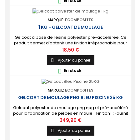
En stock

rouleau enducteur, un...
MARQUE:
ECOMPOSITES
1 KG - GELCOAT DE MOULAGE
Gelcoat à base de résine polyester pré-accélérée. Ce
produit permet d’obtenir une finition irréprochable pour
tout projet de fabrication de pièces composites en
Prix
18,50 €
moule : élément de carrosserie ou d’un bateau,
panneau plat, mobilier, objet d’art, etc. Couleur au choix.
Ajouter au panier

🔝 [Finition de qualité] Fournit un revêtement à l’aspect
En stock

de surface parfaitement lisse,...
MARQUE:
ECOMPOSITES
GELCOAT DE MOULAGE PNG BLEU PISCINE 25 KG
Gelcoat polyester de moulage png npg et pré-accéléré
pour la fabrication de pièces en moule. [Finition] : Fournit
un revêtement extérieur lisse qualité immersion.
Prix
349,90 €
[Étanche] : Étanchéifie votre stratification résine et fibre
de verre. Livré avec son catalyseur PMEC 50 cl
Ajouter au panier
