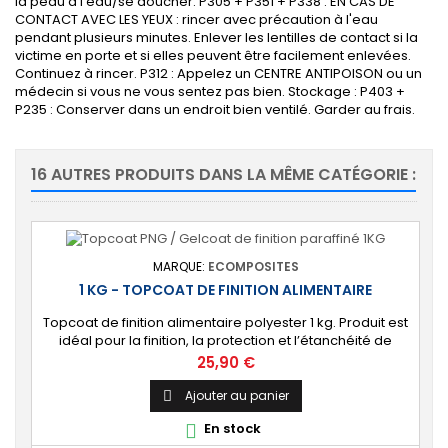
la peau à l'eau/se doucher. P305 + P351 + P338 : EN CAS DE
CONTACT AVEC LES YEUX : rincer avec précaution à l'eau
pendant plusieurs minutes. Enlever les lentilles de contact si la
victime en porte et si elles peuvent être facilement enlevées.
Continuez à rincer. P312 : Appelez un CENTRE ANTIPOISON ou un
médecin si vous ne vous sentez pas bien. Stockage : P403 +
P235 : Conserver dans un endroit bien ventilé. Garder au frais.
16 AUTRES PRODUITS DANS LA MÊME CATÉGORIE :
MARQUE:
ECOMPOSITES
1 KG - TOPCOAT DE FINITION ALIMENTAIRE
Topcoat de finition alimentaire polyester 1 kg. Produit est
idéal pour la finition, la protection et l’étanchéité de
surfaces alimentaires. 🔝 [Contact alimentaire]
Prix
25,90 €
Protection aux propriétés alimentaires homologuées,
robuste contre les produits chimiques, les Uvs, et
Ajouter au panier

l'humidité. ⚙️ [Facile à utiliser] Application simple avec un
En stock

rouleau enducteur, un...