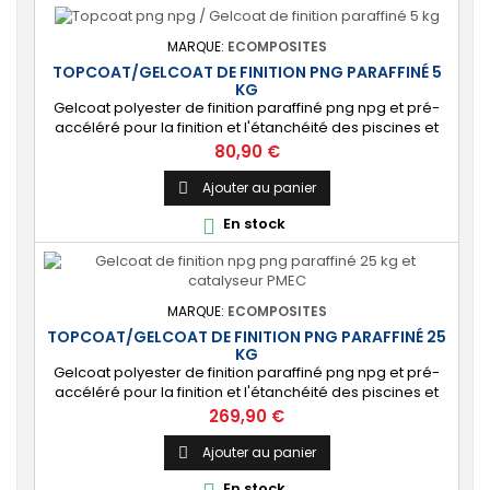
MARQUE:
ECOMPOSITES
TOPCOAT/GELCOAT DE FINITION PNG PARAFFINÉ 5
KG
Gelcoat polyester de finition paraffiné png npg et pré-
accéléré pour la finition et l'étanchéité des piscines et
bassins. [Finition] : Fournit une couche extérieure lisse
Prix
80,90 €
brillante qualité immersion. [Étanche] : Étanchéifie votre
stratification résine et fibre de verre. Livré avec son
Ajouter au panier

catalyseur PMEC 10 cl Couleurs : blanc, noir, incolore, vert,
En stock

nuances...
MARQUE:
ECOMPOSITES
TOPCOAT/GELCOAT DE FINITION PNG PARAFFINÉ 25
KG
Gelcoat polyester de finition paraffiné png npg et pré-
accéléré pour la finition et l'étanchéité des piscines et
bassins. [Finition] : Fournit une couche extérieure lisse
Prix
269,90 €
brillante qualité immersion. [Étanche] : Étanchéifie votre
stratification résine et fibre de verre. Livré avec son
Ajouter au panier

catalyseur PMEC 50 cl Couleurs : blanc, noir, incolore,
En stock