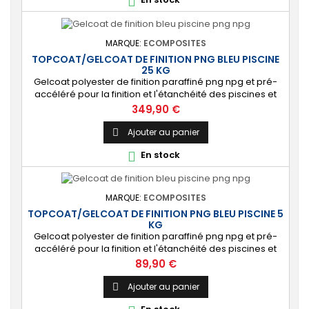

vert, nuances de gris
MARQUE:
ECOMPOSITES
TOPCOAT/GELCOAT DE FINITION PNG BLEU PISCINE
25 KG
Gelcoat polyester de finition paraffiné png npg et pré-
accéléré pour la finition et l'étanchéité des piscines et
bassins. [Finition] : Fournit une couche extérieure lisse
Prix
349,90 €
brillante qualité immersion. [Étanche] : Étanchéifie votre
stratification résine et fibre de verre. Livré avec son
Ajouter au panier

catalyseur PMEC 50 cl
En stock

MARQUE:
ECOMPOSITES
TOPCOAT/GELCOAT DE FINITION PNG BLEU PISCINE 5
KG
Gelcoat polyester de finition paraffiné png npg et pré-
accéléré pour la finition et l'étanchéité des piscines et
bassins. [Finition] : Fournit une couche extérieure lisse
Prix
89,90 €
brillante qualité immersion. [Étanche] : Étanchéifie votre
stratification résine et fibre de verre. Livré avec son
Ajouter au panier

catalyseur PMEC 10 cl