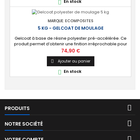
En stock

polyester. ⚙️ [Facile à...
MARQUE:
ECOMPOSITES
5 KG - GELCOAT DE MOULAGE
Gelcoat à base de résine polyester pré-accélérée. Ce
produit permet d’obtenir une finition irréprochable pour
tout projet de fabrication de pièces composites en
Prix
74,90 €
moule : élément de carrosserie ou d’un bateau,
panneau plat, mobilier, objet d’art, etc. Couleur au choix.
Ajouter au panier

[Finition de qualité] Fournit un revêtement à l’aspect de
En stock

surface parfaitement lisse,...

PRODUITS

NOTRE SOCIÉTÉ

VOTRE COMPTE