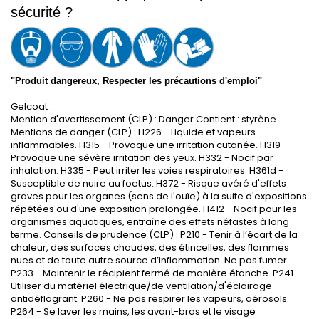
sécurité ?
"Produit dangereux, Respecter les précautions d'emploi"
Gelcoat :
Mention d'avertissement (CLP) : Danger Contient : styrène
Mentions de danger (CLP) : H226 - Liquide et vapeurs
inflammables. H315 - Provoque une irritation cutanée. H319 -
Provoque une sévère irritation des yeux. H332 - Nocif par
inhalation. H335 - Peut irriter les voies respiratoires. H361d -
Susceptible de nuire au foetus. H372 - Risque avéré d'effets
graves pour les organes (sens de l'ouïe) à la suite d'expositions
répétées ou d'une exposition prolongée. H412 - Nocif pour les
organismes aquatiques, entraîne des effets néfastes à long
terme. Conseils de prudence (CLP) : P210 - Tenir à l’écart de la
chaleur, des surfaces chaudes, des étincelles, des flammes
nues et de toute autre source d’inflammation. Ne pas fumer.
P233 - Maintenir le récipient fermé de manière étanche. P241 -
Utiliser du matériel électrique/de ventilation/d'éclairage
antidéflagrant. P260 - Ne pas respirer les vapeurs, aérosols.
P264 - Se laver les mains, les avant-bras et le visage