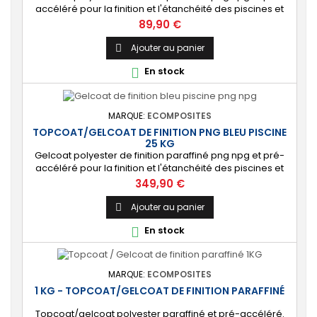
accéléré pour la finition et l'étanchéité des piscines et
bassins. [Finition] : Fournit une couche extérieure lisse
Prix
89,90 €
brillante qualité immersion. [Étanche] : Étanchéifie votre
stratification résine et fibre de verre. Livré avec son
Ajouter au panier

catalyseur PMEC 10 cl
En stock

MARQUE:
ECOMPOSITES
TOPCOAT/GELCOAT DE FINITION PNG BLEU PISCINE
25 KG
Gelcoat polyester de finition paraffiné png npg et pré-
accéléré pour la finition et l'étanchéité des piscines et
bassins. [Finition] : Fournit une couche extérieure lisse
Prix
349,90 €
brillante qualité immersion. [Étanche] : Étanchéifie votre
stratification résine et fibre de verre. Livré avec son
Ajouter au panier

catalyseur PMEC 50 cl
En stock

MARQUE:
ECOMPOSITES
1 KG - TOPCOAT/GELCOAT DE FINITION PARAFFINÉ
Topcoat/gelcoat polyester paraffiné et pré-accéléré.