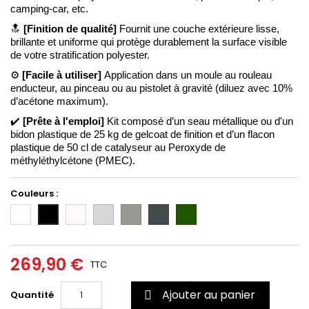
camping-car, etc. 
🔝
[Finition de qualité] 
Fournit une couche extérieure lisse, 
brillante et uniforme qui protège durablement la surface visible 
de votre stratification polyester.
⚙️ 
[Facile à utiliser] 
Application dans un moule au rouleau 
enducteur, au pinceau ou au pistolet à gravité (diluez avec 10% 
d’acétone maximum). 
✔️ 
[Prête à l'emploi]
 Kit composé d’un seau métallique ou d'un 
bidon plastique de 25 kg de gelcoat de finition et d’un flacon 
plastique de 50 cl de catalyseur au Peroxyde de 
méthyléthylcétone (PMEC).
Couleurs :
Blanc
Incolore/Transparent
Gris
Gris
Gris
Vert
Noir
clair
moyen
foncé
6020
(RAL
(RAL
(RAL
7035)
7004)
7011)
269,90 €
TTC
Ajouter au panier
Quantité
