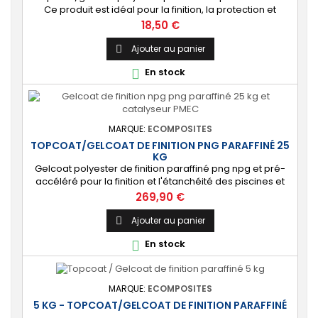
Ce produit est idéal pour la finition, la protection et
l’étanchéité de tout revêtement en polyester sur votre
Prix
18,50 €
bateau, pièce technique, camping-car, etc. 🔝 [Finition
de qualité] Fournit une couche extérieure lisse, brillante
Ajouter au panier

et uniforme qui protège durablement la surface visible
En stock

de votre stratification...
MARQUE:
ECOMPOSITES
TOPCOAT/GELCOAT DE FINITION PNG PARAFFINÉ 25
KG
Gelcoat polyester de finition paraffiné png npg et pré-
accéléré pour la finition et l'étanchéité des piscines et
bassins. [Finition] : Fournit une couche extérieure lisse
Prix
269,90 €
brillante qualité immersion. [Étanche] : Étanchéifie votre
stratification résine et fibre de verre. Livré avec son
Ajouter au panier

catalyseur PMEC 50 cl Couleurs : blanc, noir, incolore,
En stock

vert, nuances...
MARQUE:
ECOMPOSITES
5 KG - TOPCOAT/GELCOAT DE FINITION PARAFFINÉ