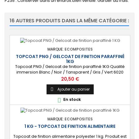
P235 : Conserver dans un endroit bien ventilé. Garder au frais.
16 AUTRES PRODUITS DANS LA MÊME CATÉGORIE :
MARQUE:
ECOMPOSITES
TOPCOAT PNG / GELCOAT DE FINITION PARAFFINÉ
1KG
Topcoat PNG / Gelcoat de finition paraffiné 1KG Qualité
immersion Blanc / Noir / Tansparent / Gris / Vert 6020
Livré avec Catalyseur (2cl)
Prix
20,50 €
Ajouter au panier

En stock

MARQUE:
ECOMPOSITES
1 KG - TOPCOAT DE FINITION ALIMENTAIRE
Topcoat de finition alimentaire polyester 1 kg. Produit est