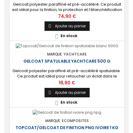
Gelcoat polyester paraffiné et pré-accéléré. Ce produit
est idéal pour la finition, la protection et l’étanchéification
de tout revêtement en polyester sur votre bateau, pièce
Prix
74,90 €
technique, camping-car, etc. 🔝 [Finition de qualité]
Fournit une couche extérieure lisse, brillante et uniforme
Ajouter au panier

qui protège durablement la surface visible de votre
En stock

stratification...
MARQUE:
YACHTCARE
GELCOAT SPATULABLE YACHTCARE 500 G
Gelcoat polyester paraffiné et pré-accéléré spatulable .
Ce produit est idéal pour retoucher un éclat dans le
gelcoat. Coloris : Blanc (Peut-être teinté avec une pâte
Prix
18,90 €
colorante). 🔝 [Finition de qualité] Fournit une couche
extérieure lisse, brillante et uniforme qui protège
Ajouter au panier

durablement la surface visible de votre stratification
En stock

polyester. ⚙️ [Facile à...
MARQUE:
ECOMPOSITES
TOPCOAT/GELCOAT DE FINITION PNG IVOIRE 1 KG