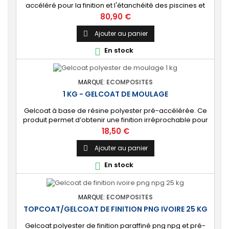
accéléré pour la finition et l'étanchéité des piscines et
bassins. [Finition] : Fournit une couche extérieure lisse
Prix
80,90 €
brillante qualité immersion. [Étanche] : Étanchéifie votre
stratification résine et fibre de verre. Livré avec son
Ajouter au panier

catalyseur PMEC 10 cl Couleurs : blanc, noir, incolore, vert,
En stock

nuances...
MARQUE:
ECOMPOSITES
1 KG - GELCOAT DE MOULAGE
Gelcoat à base de résine polyester pré-accélérée. Ce
produit permet d’obtenir une finition irréprochable pour
tout projet de fabrication de pièces composites en
Prix
18,50 €
moule : élément de carrosserie ou d’un bateau,
panneau plat, mobilier, objet d’art, etc. Couleur au choix.
Ajouter au panier

🔝 [Finition de qualité] Fournit un revêtement à l’aspect
En stock

de surface parfaitement lisse,...
MARQUE:
ECOMPOSITES
TOPCOAT/GELCOAT DE FINITION PNG IVOIRE 25 KG
Gelcoat polyester de finition paraffiné png npg et pré-