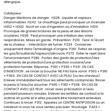
allergique.
Catalyseur :
Danger Mentions de danger : H226 : Liquide et vapeurs
inflammables. H242 : Le chauffage peut provoquer un incendie.
H302 + H332 : Nocif en cas d'ingestion ou d'inhalation. H314 :
Provoque de graves brûlures de la peau et des lésions
oculaires. H335 : Peut provoquer une irritation des voies
respiratoires. Mises en garde : Prévention : P210 : Tenir à l'écart
de la chaleur. - Interdiction de fumer. P234 : Conserver
uniquement dans l'emballage d'origine. P261 : Évitez de respirer
les gaz/brouillards/vapeurs/aérosols. P273 : Éviter le rejet dans
l'environnement. P280 : Portez des gants de protection/des
vêtements de protection/une protection oculaire/une
protection faciale. Réponse : P301 + P330 + P331 : EN CAS
D’INGESTION : se rincer la bouche. NE PAS faire vomir. P303 + P361
+ P353 : EN CAS DE CONTACT AVEC LA PEAU (ou les cheveux) :
Enlever immédiatement tous les vêtements contaminés. Rincer
la peau à l'eau/se doucher. P305 + P351 + P338 : EN CAS DE
CONTACT AVEC LES YEUX : rincer avec précaution à l'eau
pendant plusieurs minutes. Enlever les lentilles de contact si la
victime en porte et si elles peuvent être facilement enlevées.
Continuez à rincer. P312 : Appelez un CENTRE ANTIPOISON ou un
médecin si vous ne vous sentez pas bien. Stockage : P403 +