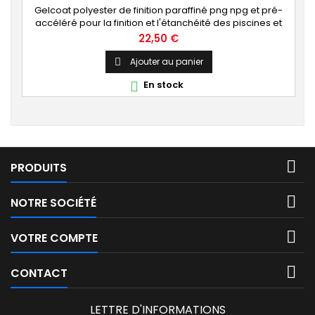
Gelcoat polyester de finition paraffiné png npg et pré-
accéléré pour la finition et l'étanchéité des piscines et
bassins. [Finition] : Fournit une couche extérieure lisse
Prix
22,50 €
brillante qualité immersion. [Étanche] : Étanchéifie votre
stratification résine et fibre de verre. Livré avec son
Ajouter au panier

catalyseur PMEC 2 cl
En stock


PRODUITS

NOTRE SOCIÉTÉ

VOTRE COMPTE

CONTACT
LETTRE D'INFORMATIONS