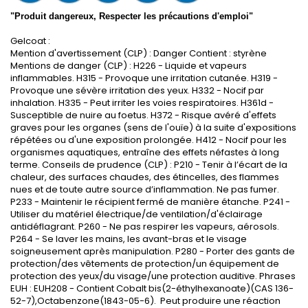
"Produit dangereux, Respecter les précautions d'emploi"
Gelcoat :
Mention d'avertissement (CLP) : Danger Contient : styrène
Mentions de danger (CLP) : H226 - Liquide et vapeurs
inflammables. H315 - Provoque une irritation cutanée. H319 -
Provoque une sévère irritation des yeux. H332 - Nocif par
inhalation. H335 - Peut irriter les voies respiratoires. H361d -
Susceptible de nuire au foetus. H372 - Risque avéré d'effets
graves pour les organes (sens de l'ouïe) à la suite d'expositions
répétées ou d'une exposition prolongée. H412 - Nocif pour les
organismes aquatiques, entraîne des effets néfastes à long
terme. Conseils de prudence (CLP) : P210 - Tenir à l’écart de la
chaleur, des surfaces chaudes, des étincelles, des flammes
nues et de toute autre source d’inflammation. Ne pas fumer.
P233 - Maintenir le récipient fermé de manière étanche. P241 -
Utiliser du matériel électrique/de ventilation/d'éclairage
antidéflagrant. P260 - Ne pas respirer les vapeurs, aérosols.
P264 - Se laver les mains, les avant-bras et le visage
soigneusement après manipulation. P280 - Porter des gants de
protection/des vêtements de protection/un équipement de
protection des yeux/du visage/une protection auditive. Phrases
EUH : EUH208 - Contient Cobalt bis(2-éthylhexanoate)(CAS 136-
52-7),Octabenzone(1843-05-6). Peut produire une réaction