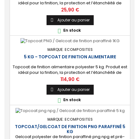
idéal pour la finition, la protection et l’étanchéité de
surfaces alimentaires. 🔝 [Contact alimentaire]
Prix
25,90 €
Protection aux propriétés alimentaires homologuées,
robuste contre les produits chimiques, les Uvs, et
Ajouter au panier

l'humidité. ⚙️ [Facile à utiliser] Application simple avec un
En stock

rouleau enducteur, un...
MARQUE:
ECOMPOSITES
5 KG - TOPCOAT DE FINITION ALIMENTAIRE
Topcoat de finition alimentaire polyester 5 kg. Produit est
idéal pour la finition, la protection et l’étanchéité de
surfaces alimentaires. 🔝 [Contact alimentaire]
Prix
114,90 €
Protection aux propriétés alimentaires homologuées,
robuste contre les produits chimiques, les Uvs, et
Ajouter au panier

l'humidité. ⚙️ [Facile à utiliser] Application simple avec un
En stock

rouleau enducteur, un...
MARQUE:
ECOMPOSITES
TOPCOAT/GELCOAT DE FINITION PNG PARAFFINÉ 5
KG
Gelcoat polyester de finition paraffiné png npg et pré-