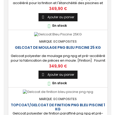
accéléré pour la finition et l'étanchéité des piscines et
bassins. [Finition] : Fournit une couche extérieure lisse
Prix
349,90 €
brillante qualité immersion. [Étanche] : Étanchéifie votre
stratification résine et fibre de verre. Livré avec son
Ajouter au panier

catalyseur PMEC 50 cl
En stock

MARQUE:
ECOMPOSITES
GELCOAT DE MOULAGE PNG BLEU PISCINE 25 KG
Gelcoat polyester de moulage png npg et pré-accéléré
pour la fabrication de pièces en moule. [Finition] : Fournit
un revêtement extérieur lisse qualité immersion.
Prix
349,90 €
[Étanche] : Étanchéifie votre stratification résine et fibre
de verre. Livré avec son catalyseur PMEC 50 cl
Ajouter au panier

En stock

MARQUE:
ECOMPOSITES
TOPCOAT/GELCOAT DE FINITION PNG BLEU PISCINE 1
KG
Gelcoat polyester de finition paraffiné png npg et pré-