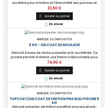
accéléré pour la finition et l'étanchéité des piscines et
bassins. [Finition] : Fournit une couche extérieure lisse
Prix
22,50 €
brillante qualité immersion. [Étanche] : Étanchéifie votre
stratification résine et fibre de verre. Livré avec son
Ajouter au panier

catalyseur PMEC 2 cl
En stock

MARQUE:
ECOMPOSITES
5 KG - GELCOAT DE MOULAGE
Gelcoat à base de résine polyester pré-accélérée. Ce
produit permet d’obtenir une finition irréprochable pour
tout projet de fabrication de pièces composites en
Prix
74,90 €
moule : élément de carrosserie ou d’un bateau,
panneau plat, mobilier, objet d’art, etc. Couleur au choix.
Ajouter au panier

[Finition de qualité] Fournit un revêtement à l’aspect de
En stock

surface parfaitement lisse,...
MARQUE:
ECOMPOSITES
TOPCOAT/GELCOAT DE FINITION PNG BLEU PISCINE 5
KG
Gelcoat polyester de finition paraffiné png npg et pré-