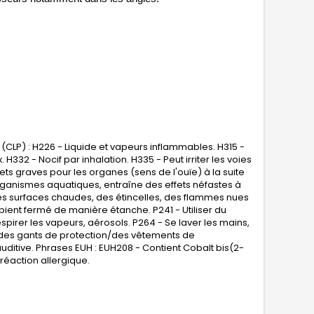
(CLP) : H226 - Liquide et vapeurs inflammables. H315 -
H332 - Nocif par inhalation. H335 - Peut irriter les voies
ets graves pour les organes (sens de l'ouïe) à la suite
organismes aquatiques, entraîne des effets néfastes à
 des surfaces chaudes, des étincelles, des flammes nues
ipient fermé de manière étanche. P241 - Utiliser du
spirer les vapeurs, aérosols. P264 - Se laver les mains,
 des gants de protection/des vêtements de
itive. Phrases EUH : EUH208 - Contient Cobalt bis(2-
éaction allergique.