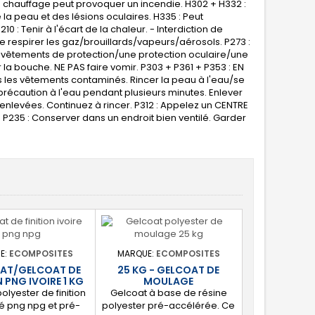
e chauffage peut provoquer un incendie. H302 + H332 :
 la peau et des lésions oculaires. H335 : Peut
0 : Tenir à l'écart de la chaleur. - Interdiction de
e respirer les gaz/brouillards/vapeurs/aérosols. P273 :
es vêtements de protection/une protection oculaire/une
r la bouche. NE PAS faire vomir. P303 + P361 + P353 : EN
les vêtements contaminés. Rincer la peau à l'eau/se
précaution à l'eau pendant plusieurs minutes. Enlever
nt enlevées. Continuez à rincer. P312 : Appelez un CENTRE
P235 : Conserver dans un endroit bien ventilé. Garder
E:
ECOMPOSITES
MARQUE:
ECOMPOSITES
AT/GELCOAT DE
25 KG - GELCOAT DE
N PNG IVOIRE 1 KG
MOULAGE
olyester de finition
Gelcoat à base de résine
né png npg et pré-
polyester pré-accélérée. Ce