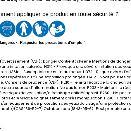
ment appliquer ce produit en toute sécurité ?
dangereux, Respecter les précautions d'emploi"
'avertissement (CLP) : Danger Contient : styrène Mentions de danger 
une irritation cutanée. H319 - Provoque une sévère irritation des yeux. 
ires. H361d - Susceptible de nuire au foetus. H372 - Risque avéré d'eff
ions répétées ou d'une exposition prolongée. H412 - Nocif pour les 
e. Conseils de prudence (CLP) : P210 - Tenir à l’écart de la chaleur,
te autre source d’inflammation. Ne pas fumer. P233 - Maintenir le réc
électrique/de ventilation/d'éclairage antidéflagrant. P260 - Ne pas re
t-bras et le visage soigneusement après manipulation. P280 - Porter
n/un équipement de protection des yeux/du visage/une protection aud
anoate)(CAS 136-52-7),Octabenzone(1843-05-6). Peut produire une r
r :