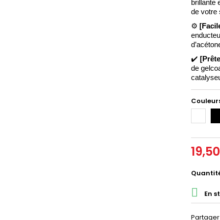
brillante
de votre 
⚙️ 
[Facile
enducteur
d’acéton
✔️ 
[Prête
de gelcoa
catalyse
Couleurs
Blanc
No
19,5
Quantit

En s
Partager