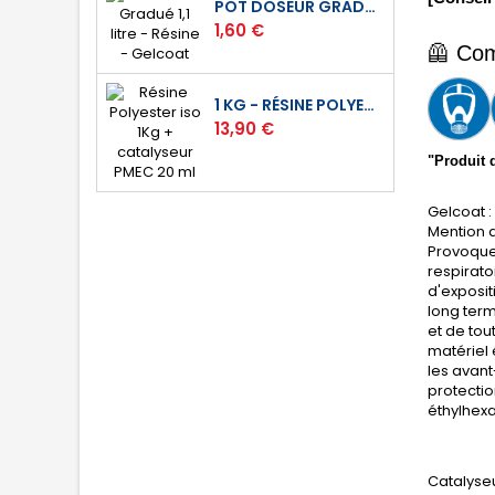
POT DOSEUR GRADUÉ 1,1 LITRE - RÉSINE - GELCOAT
Prix
1,60 €
🦺 
Com
1 KG - RÉSINE POLYESTER ISO DE STRATIFICATION
Prix
13,90 €
"Produit 
Gelcoat :
Mention d
Provoque 
respirato
d'exposit
long term
et de tou
matériel 
les avan
protectio
éthylhex
Catalyseu