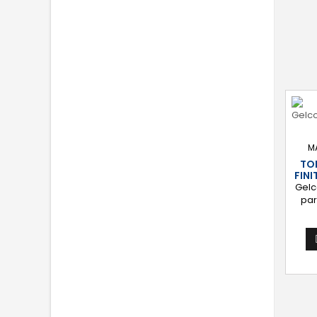
M
TO
FINI
Gelc
par
accé
l'ét
bassin
co
bril
[Éta
stra
de
c