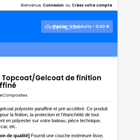
Bienvenue,
Connexion
ou
Créez votre compte
shopping_cart
Panier:
0
Produits - 0,00 €
- Topcoat/Gelcoat de finition
ffiné
eComposites
elcoat polyester paraffiné et pré-accéléré. Ce produit 
pour la finition, la protection et l’étanchéité de tout 
t en polyester sur votre bateau, pièce technique, 
ar, etc. 
ion de qualité] 
Fournit une couche extérieure lisse, 