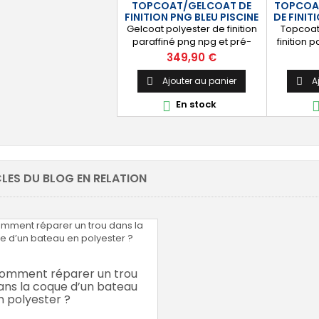
TOPCOAT/GELCOAT DE
TOPCOAT
ouleurs : blanc, noir,
Application simple avec un
durabl
FINITION PNG BLEU PISCINE
DE FINIT
olore, vert, nuances...
rouleau enducteur, un...
visible de 
25 KG
Gelcoat polyester de finition
Topcoat
paraffiné png npg et pré-
finition 
accéléré pour la finition et
immersi
Prix
349,90 €
l'étanchéité des piscines et
Tansparen
bassins. [Finition] : Fournit une
Livré av
Ajouter au panier
A


couche extérieure lisse
En stock

brillante qualité immersion.
[Étanche] : Étanchéifie votre
stratification résine et fibre
de verre. Livré avec son
catalyseur PMEC 50 cl
LES DU BLOG EN RELATION
omment réparer un trou
ans la coque d’un bateau
n polyester ?