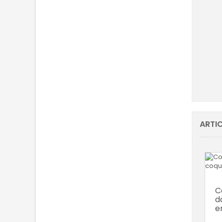
C
inc
ARTIC
C
d
e