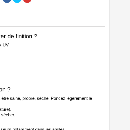
r de finition ?
ux UV.
ion ?
it être saine, propre, sèche. Poncez légèrement le 
ture). 
 sécher.
aisseurs notamment dans les angles.