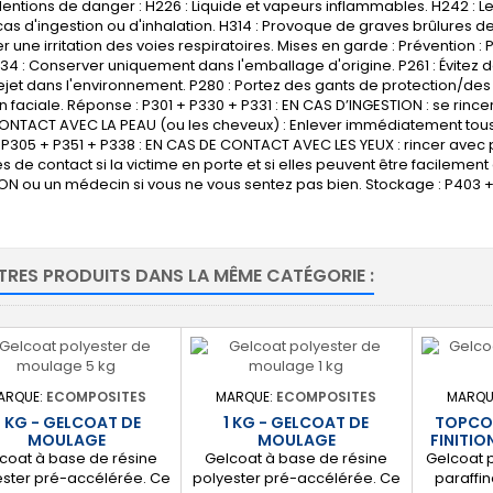
ntions de danger : H226 : Liquide et vapeurs inflammables. H242 : L
cas d'ingestion ou d'inhalation. H314 : Provoque de graves brûlures de
 une irritation des voies respiratoires. Mises en garde : Prévention : P21
34 : Conserver uniquement dans l'emballage d'origine. P261 : Évitez d
 rejet dans l'environnement. P280 : Portez des gants de protection/d
n faciale. Réponse : P301 + P330 + P331 : EN CAS D’INGESTION : se rince
ONTACT AVEC LA PEAU (ou les cheveux) : Enlever immédiatement tous 
P305 + P351 + P338 : EN CAS DE CONTACT AVEC LES YEUX : rincer avec 
lles de contact si la victime en porte et si elles peuvent être facileme
N ou un médecin si vous ne vous sentez pas bien. Stockage : P403 + 
TRES PRODUITS DANS LA MÊME CATÉGORIE :
ARQUE:
ECOMPOSITES
MARQUE:
ECOMPOSITES
MARQU
5 KG - GELCOAT DE
1 KG - GELCOAT DE
TOPCO
MOULAGE
MOULAGE
FINITIO
coat à base de résine
Gelcoat à base de résine
Gelcoat p
ester pré-accélérée. Ce
polyester pré-accélérée. Ce
paraffi