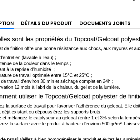
PTION
DÉTAILS DU PRODUIT
DOCUMENTS JOINTS
les sont les propriétés du Topcoat/Gelcoat polyeste
t de finition offre une bonne résistance aux chocs, aux rayures et a
d'entretien (lavable à l’eau) ; 
tenue de la couleur dans le temps ;
nt à la reprise d’humidité  ; 
ature de travail optimale entre 15°C et 25°C ;
de travail d’environ 30 min et séchage complet en 24h ; 
ation 12 mois à l'abri de la chaleur, du gel et de la lumière.
ment utiliser le Topcoat/Gelcoat polyester de finit
z la surface de travail pour favoriser l’adhérence du gelcoat. Elle do
t déjà existant ou dépoussiérez les supports bruts. 
z et mélangez le catalyseur au gelcoat (entre 1 et 3% selon la tempéra
rez la surface avec le produit à hauteur d’environ 500 gr/m². Laissez
 de pros]
 Veillez à bien homogénéiser le produit et évitez les surép