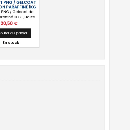
 PNG / GELCOAT
ement la surface
ION PARAFFINÉ 1KG
votre stratification...
 PNG / Gelcoat de
paraffiné 1KG Qualité
on Blanc / Noir /
Prix
20,50 €
t / Gris / Vert 6020
ec Catalyseur (2cl)
jouter au panier
En stock
