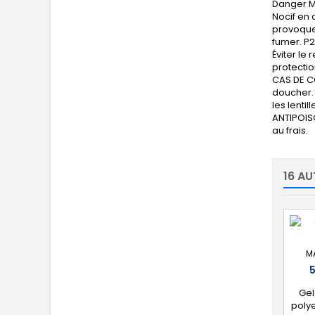
Danger Me
Nocif en 
provoquer
fumer. P2
Éviter le
protectio
CAS DE C
doucher. 
les lenti
ANTIPOISO
au frais.
16 AU
M
Gel
poly