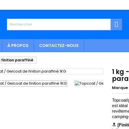

À PROPOS
CONTACTEZ-NOUS
finition paraffiné
1 kg 
para
Marque
Topcoat/g
est idéal 
revêtemen
camping-c
🔝
[Finit