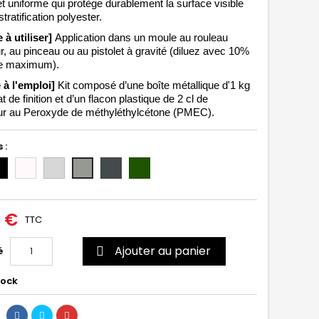
 et uniforme qui protège durablement la surface visible 
stratification polyester.
 à utiliser] 
Application dans un moule au rouleau 
, au pinceau ou au pistolet à gravité (diluez avec 10% 
e maximum). 
 à l'emploi]
 Kit composé d’une boîte métallique d'1 kg 
t de finition et d’un flacon plastique de 2 cl de 
ur au Peroxyde de 
méthyléthylcétone (PMEC).
 :
ir
Incolore/Transparent
Gris
Gris
Vert
Gris
clair
foncé
6020
moyen
(RAL
(RAL
(RAL
7035)
7011)
7004)
0 €
TTC
Ajouter au panier
é

tock