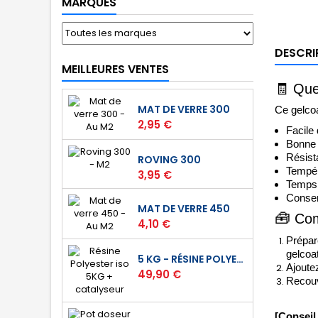
MARQUES
DESCRI
MEILLEURES VENTES
🧾
Quel
MAT DE VERRE 300
Ce gelcoa
Prix
2,95 €
Facile 
Bonne 
Résista
ROVING 300
Tempér
Prix
3,95 €
Temps 
Conserv
MAT DE VERRE 450
🧰
Com
Prix
4,10 €
Prépare
gelcoa
5 KG - RÉSINE POLYESTER ISO DE STRATIFICATION
Ajoute
Prix
49,90 €
Recouv
[Conseil