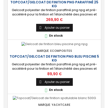
TOPCOAT/GELCOAT DE FINITION PNG PARAFFINÉ 25
KG
Gelcoat polyester de finition paraffiné png npg et pré-
accéléré pour la finition et l'étanchéité des piscines et
bassins. [Finition] : Fournit une couche extérieure lisse
Prix
269,90 €
brillante qualité immersion. [Étanche] : Étanchéifie votre
stratification résine et fibre de verre. Livré avec son
Ajouter au panier

catalyseur PMEC 50 cl Couleurs : blanc, noir, incolore,
En stock

vert, nuances...
MARQUE:
ECOMPOSITES
TOPCOAT/GELCOAT DE FINITION PNG BLEU PISCINE 5
KG
Gelcoat polyester de finition paraffiné png npg et pré-
accéléré pour la finition et l'étanchéité des piscines et
bassins. [Finition] : Fournit une couche extérieure lisse
Prix
89,90 €
brillante qualité immersion. [Étanche] : Étanchéifie votre
stratification résine et fibre de verre. Livré avec son
Ajouter au panier

catalyseur PMEC 10 cl
En stock

MARQUE:
YACHTCARE