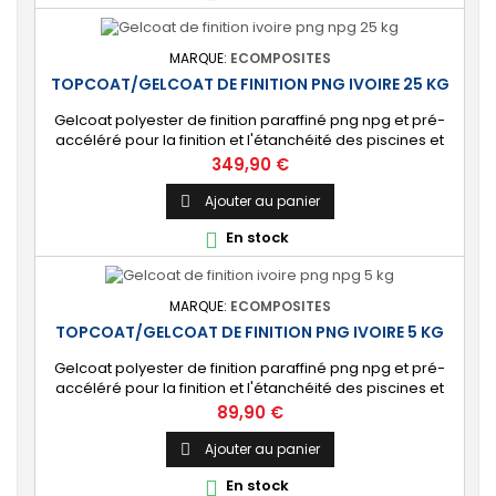
MARQUE:
ECOMPOSITES
TOPCOAT/GELCOAT DE FINITION PNG IVOIRE 25 KG
Gelcoat polyester de finition paraffiné png npg et pré-
accéléré pour la finition et l'étanchéité des piscines et
bassins. [Finition] : Fournit une couche extérieure lisse
Prix
349,90 €
brillante qualité immersion. [Étanche] : Étanchéifie votre
stratification résine et fibre de verre. Livré avec son
Ajouter au panier

catalyseur PMEC 50 cl
En stock

MARQUE:
ECOMPOSITES
TOPCOAT/GELCOAT DE FINITION PNG IVOIRE 5 KG
Gelcoat polyester de finition paraffiné png npg et pré-
accéléré pour la finition et l'étanchéité des piscines et
bassins. [Finition] : Fournit une couche extérieure lisse
Prix
89,90 €
brillante qualité immersion. [Étanche] : Étanchéifie votre
stratification résine et fibre de verre. Livré avec son
Ajouter au panier

catalyseur PMEC 10 cl
En stock
