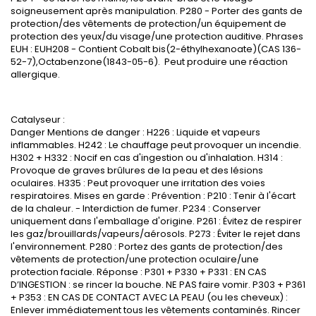
soigneusement après manipulation. P280 - Porter des gants de
protection/des vêtements de protection/un équipement de
protection des yeux/du visage/une protection auditive. Phrases
EUH : EUH208 - Contient Cobalt bis(2-éthylhexanoate)(CAS 136-
52-7),Octabenzone(1843-05-6). Peut produire une réaction
allergique.
Catalyseur :
Danger Mentions de danger : H226 : Liquide et vapeurs
inflammables. H242 : Le chauffage peut provoquer un incendie.
H302 + H332 : Nocif en cas d'ingestion ou d'inhalation. H314 :
Provoque de graves brûlures de la peau et des lésions
oculaires. H335 : Peut provoquer une irritation des voies
respiratoires. Mises en garde : Prévention : P210 : Tenir à l'écart
de la chaleur. - Interdiction de fumer. P234 : Conserver
uniquement dans l'emballage d'origine. P261 : Évitez de respirer
les gaz/brouillards/vapeurs/aérosols. P273 : Éviter le rejet dans
l'environnement. P280 : Portez des gants de protection/des
vêtements de protection/une protection oculaire/une
protection faciale. Réponse : P301 + P330 + P331 : EN CAS
D’INGESTION : se rincer la bouche. NE PAS faire vomir. P303 + P361
+ P353 : EN CAS DE CONTACT AVEC LA PEAU (ou les cheveux) :
Enlever immédiatement tous les vêtements contaminés. Rincer