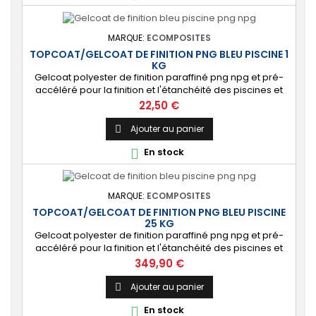
MARQUE:
ECOMPOSITES
TOPCOAT/GELCOAT DE FINITION PNG BLEU PISCINE 1
KG
Gelcoat polyester de finition paraffiné png npg et pré-
accéléré pour la finition et l'étanchéité des piscines et
bassins. [Finition] : Fournit une couche extérieure lisse
Prix
22,50 €
brillante qualité immersion. [Étanche] : Étanchéifie votre
stratification résine et fibre de verre. Livré avec son
Ajouter au panier

catalyseur PMEC 2 cl
En stock

MARQUE:
ECOMPOSITES
TOPCOAT/GELCOAT DE FINITION PNG BLEU PISCINE
25 KG
Gelcoat polyester de finition paraffiné png npg et pré-
accéléré pour la finition et l'étanchéité des piscines et
bassins. [Finition] : Fournit une couche extérieure lisse
Prix
349,90 €
brillante qualité immersion. [Étanche] : Étanchéifie votre
stratification résine et fibre de verre. Livré avec son
Ajouter au panier

catalyseur PMEC 50 cl
En stock
