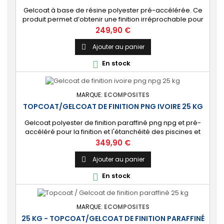
Gelcoat à base de résine polyester pré-accélérée. Ce
produit permet d’obtenir une finition irréprochable pour
tout projet de fabrication de pièces composites en
Prix
249,90 €
moule : élément de carrosserie ou d’un bateau,
panneau plat, mobilier, objet d’art, etc. Couleur au choix.
Ajouter au panier

🔝 [Finition de qualité] Fournit un revêtement à l’aspect
En stock

de surface parfaitement lisse,...
MARQUE:
ECOMPOSITES
TOPCOAT/GELCOAT DE FINITION PNG IVOIRE 25 KG
Gelcoat polyester de finition paraffiné png npg et pré-
accéléré pour la finition et l'étanchéité des piscines et
bassins. [Finition] : Fournit une couche extérieure lisse
Prix
349,90 €
brillante qualité immersion. [Étanche] : Étanchéifie votre
stratification résine et fibre de verre. Livré avec son
Ajouter au panier

catalyseur PMEC 50 cl
En stock

MARQUE:
ECOMPOSITES
25 KG - TOPCOAT/GELCOAT DE FINITION PARAFFINÉ