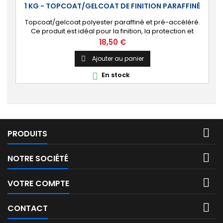
1 KG - TOPCOAT/GELCOAT DE FINITION PARAFFINÉ
Topcoat/gelcoat polyester paraffiné et pré-accéléré.
Ce produit est idéal pour la finition, la protection et
l’étanchéité de tout revêtement en polyester sur votre
Prix
18,50 €
bateau, pièce technique, camping-car, etc. 🔝 [Finition
de qualité] Fournit une couche extérieure lisse, brillante
Ajouter au panier

et uniforme qui protège durablement la surface visible
En stock

de votre stratification...

PRODUITS

NOTRE SOCIÉTÉ

VOTRE COMPTE

CONTACT