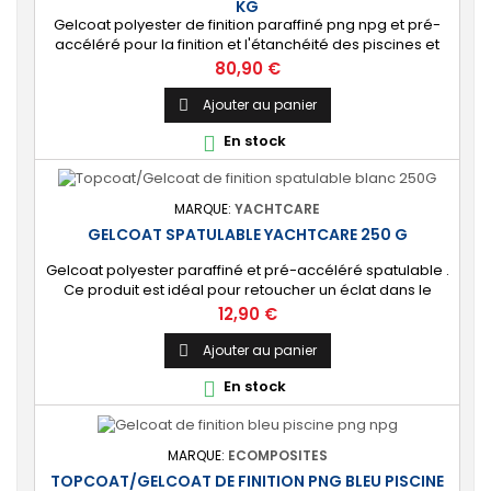
KG
Gelcoat polyester de finition paraffiné png npg et pré-
accéléré pour la finition et l'étanchéité des piscines et
bassins. [Finition] : Fournit une couche extérieure lisse
Prix
80,90 €
brillante qualité immersion. [Étanche] : Étanchéifie votre
stratification résine et fibre de verre. Livré avec son
Ajouter au panier

catalyseur PMEC 10 cl Couleurs : blanc, noir, incolore, vert,
En stock

nuances...
MARQUE:
YACHTCARE
GELCOAT SPATULABLE YACHTCARE 250 G
Gelcoat polyester paraffiné et pré-accéléré spatulable .
Ce produit est idéal pour retoucher un éclat dans le
gelcoat. Coloris : Blanc (Peut-être teinté avec une pâte
Prix
12,90 €
colorante). 🔝 [Finition de qualité] Fournit une couche
extérieure lisse, brillante et uniforme qui protège
Ajouter au panier

durablement la surface visible de votre stratification
En stock

polyester. ⚙️ [Facile à...
MARQUE:
ECOMPOSITES
TOPCOAT/GELCOAT DE FINITION PNG BLEU PISCINE