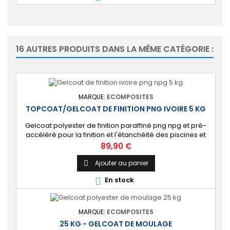
16 AUTRES PRODUITS DANS LA MÊME CATÉGORIE :
MARQUE:
ECOMPOSITES
TOPCOAT/GELCOAT DE FINITION PNG IVOIRE 5 KG
Gelcoat polyester de finition paraffiné png npg et pré-
accéléré pour la finition et l'étanchéité des piscines et
bassins. [Finition] : Fournit une couche extérieure lisse
Prix
89,90 €
brillante qualité immersion. [Étanche] : Étanchéifie votre
stratification résine et fibre de verre. Livré avec son
Ajouter au panier

catalyseur PMEC 10 cl
En stock

MARQUE:
ECOMPOSITES
25 KG - GELCOAT DE MOULAGE