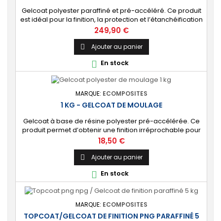
Gelcoat polyester paraffiné et pré-accéléré. Ce produit
est idéal pour la finition, la protection et l’étanchéification
de tout revêtement en polyester sur votre bateau, pièce
Prix
249,90 €
technique, camping-car, etc. 🔝 [Finition de qualité]
Fournit une couche extérieure lisse, brillante et uniforme
Ajouter au panier

qui protège durablement la surface visible de votre
En stock

stratification...
MARQUE:
ECOMPOSITES
1 KG - GELCOAT DE MOULAGE
Gelcoat à base de résine polyester pré-accélérée. Ce
produit permet d’obtenir une finition irréprochable pour
tout projet de fabrication de pièces composites en
Prix
18,50 €
moule : élément de carrosserie ou d’un bateau,
panneau plat, mobilier, objet d’art, etc. Couleur au choix.
Ajouter au panier

🔝 [Finition de qualité] Fournit un revêtement à l’aspect
En stock

de surface parfaitement lisse,...
MARQUE:
ECOMPOSITES
TOPCOAT/GELCOAT DE FINITION PNG PARAFFINÉ 5