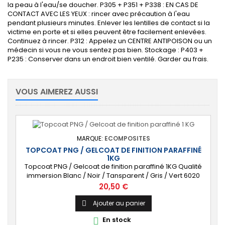
la peau à l'eau/se doucher. P305 + P351 + P338 : EN CAS DE
CONTACT AVEC LES YEUX : rincer avec précaution à l'eau
pendant plusieurs minutes. Enlever les lentilles de contact si la
victime en porte et si elles peuvent être facilement enlevées.
Continuez à rincer. P312 : Appelez un CENTRE ANTIPOISON ou un
médecin si vous ne vous sentez pas bien. Stockage : P403 +
P235 : Conserver dans un endroit bien ventilé. Garder au frais.
VOUS AIMEREZ AUSSI
MARQUE:
ECOMPOSITES
TOPCOAT PNG / GELCOAT DE FINITION PARAFFINÉ
1KG
Topcoat PNG / Gelcoat de finition paraffiné 1KG Qualité
immersion Blanc / Noir / Tansparent / Gris / Vert 6020
Livré avec Catalyseur (2cl)
Prix
20,50 €
Ajouter au panier

En stock
