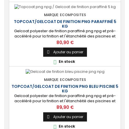
MARQUE:
ECOMPOSITES
TOPCOAT/GELCOAT DE FINITION PNG PARAFFINÉ 5
KG
Gelcoat polyester de finition paraffiné png npg et pré-
accéléré pour la finition et l'étanchéité des piscines et
bassins. [Finition] : Fournit une couche extérieure lisse
Prix
80,90 €
brillante qualité immersion. [Étanche] : Étanchéifie votre
stratification résine et fibre de verre. Livré avec son
Ajouter au panier

catalyseur PMEC 10 cl Couleurs : blanc, noir, incolore, vert,
En stock

nuances...
MARQUE:
ECOMPOSITES
TOPCOAT/GELCOAT DE FINITION PNG BLEU PISCINE 5
KG
Gelcoat polyester de finition paraffiné png npg et pré-
accéléré pour la finition et l'étanchéité des piscines et
bassins. [Finition] : Fournit une couche extérieure lisse
Prix
89,90 €
brillante qualité immersion. [Étanche] : Étanchéifie votre
stratification résine et fibre de verre. Livré avec son
Ajouter au panier

catalyseur PMEC 10 cl
En stock
