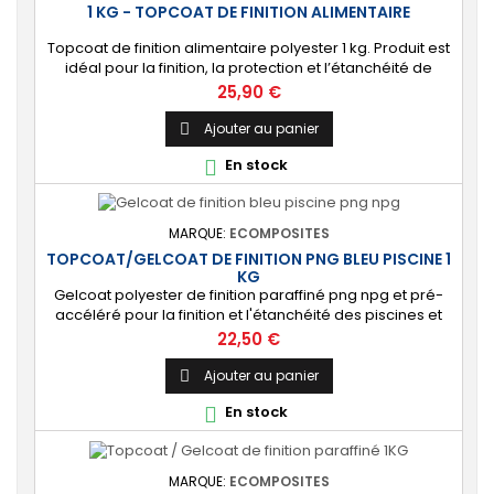
1 KG - TOPCOAT DE FINITION ALIMENTAIRE
Topcoat de finition alimentaire polyester 1 kg. Produit est
idéal pour la finition, la protection et l’étanchéité de
surfaces alimentaires. 🔝 [Contact alimentaire]
Prix
25,90 €
Protection aux propriétés alimentaires homologuées,
robuste contre les produits chimiques, les Uvs, et
Ajouter au panier

l'humidité. ⚙️ [Facile à utiliser] Application simple avec un
En stock

rouleau enducteur, un...
MARQUE:
ECOMPOSITES
TOPCOAT/GELCOAT DE FINITION PNG BLEU PISCINE 1
KG
Gelcoat polyester de finition paraffiné png npg et pré-
accéléré pour la finition et l'étanchéité des piscines et
bassins. [Finition] : Fournit une couche extérieure lisse
Prix
22,50 €
brillante qualité immersion. [Étanche] : Étanchéifie votre
stratification résine et fibre de verre. Livré avec son
Ajouter au panier

catalyseur PMEC 2 cl
En stock

MARQUE:
ECOMPOSITES