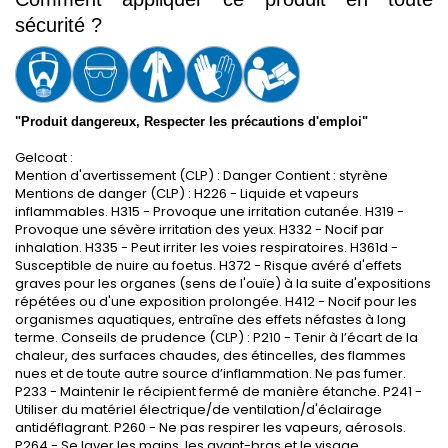
sécurité ?
"Produit dangereux, Respecter les précautions d'emploi"
Gelcoat :
Mention d'avertissement (CLP) : Danger Contient : styrène
Mentions de danger (CLP) : H226 - Liquide et vapeurs
inflammables. H315 - Provoque une irritation cutanée. H319 -
Provoque une sévère irritation des yeux. H332 - Nocif par
inhalation. H335 - Peut irriter les voies respiratoires. H361d -
Susceptible de nuire au foetus. H372 - Risque avéré d'effets
graves pour les organes (sens de l'ouïe) à la suite d'expositions
répétées ou d'une exposition prolongée. H412 - Nocif pour les
organismes aquatiques, entraîne des effets néfastes à long
terme. Conseils de prudence (CLP) : P210 - Tenir à l’écart de la
chaleur, des surfaces chaudes, des étincelles, des flammes
nues et de toute autre source d’inflammation. Ne pas fumer.
P233 - Maintenir le récipient fermé de manière étanche. P241 -
Utiliser du matériel électrique/de ventilation/d'éclairage
antidéflagrant. P260 - Ne pas respirer les vapeurs, aérosols.
P264 - Se laver les mains, les avant-bras et le visage