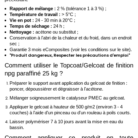
Rapport de mélange : 
2 % (tolérance 1 à 3 %) ;
Température de travail :
 > 5°C ;
Vie en pot :
 24 - 30 min à 20°C ; 
Temps de séchage :
 24 h ;
Nettoyage :
 acétone ou substitut ; 
Conservation à l'abri de la chaleur et du froid, dans un endroit 
sec ;
Garantie 3 mois eComposites (voir les conditions sur le site).
"Produit dangereux, Respecter les précautions d'emploi"
Comment utiliser le Topcoat/Gelcoat de finition 
npg paraffiné 25 kg ?
Préparer le support avant application du gelcoat de finition :
poncer, dépoussiérer et dégraisser à l'acétone.
Mélanger soigneusement le catalyseur PMEC au gelcoat.
Appliquer le gelcoat à hauteur de 500 g/m2 (environ 3 - 4 
couches) à l'aide d'un pinceau ou d'un rouleau à poils courts. 
Laisser polymériser 7 à 10 jours avant la mise en eau du 
bassin.
Comment appliquer ce produit en toute 