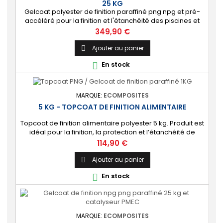
25 KG
Gelcoat polyester de finition paraffiné png npg et pré-
accéléré pour la finition et l'étanchéité des piscines et
bassins. [Finition] : Fournit une couche extérieure lisse
Prix
349,90 €
brillante qualité immersion. [Étanche] : Étanchéifie votre
stratification résine et fibre de verre. Livré avec son
Ajouter au panier

catalyseur PMEC 50 cl
En stock

MARQUE:
ECOMPOSITES
5 KG - TOPCOAT DE FINITION ALIMENTAIRE
Topcoat de finition alimentaire polyester 5 kg. Produit est
idéal pour la finition, la protection et l’étanchéité de
surfaces alimentaires. 🔝 [Contact alimentaire]
Prix
114,90 €
Protection aux propriétés alimentaires homologuées,
robuste contre les produits chimiques, les Uvs, et
Ajouter au panier

l'humidité. ⚙️ [Facile à utiliser] Application simple avec un
En stock

rouleau enducteur, un...
MARQUE:
ECOMPOSITES