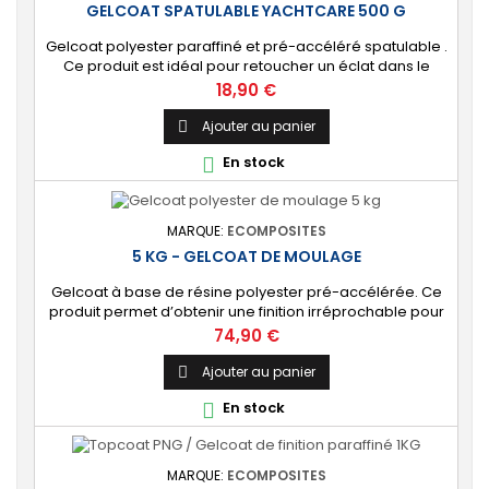
GELCOAT SPATULABLE YACHTCARE 500 G
Gelcoat polyester paraffiné et pré-accéléré spatulable .
Ce produit est idéal pour retoucher un éclat dans le
gelcoat. Coloris : Blanc (Peut-être teinté avec une pâte
Prix
18,90 €
colorante). 🔝 [Finition de qualité] Fournit une couche
extérieure lisse, brillante et uniforme qui protège
Ajouter au panier

durablement la surface visible de votre stratification
En stock

polyester. ⚙️ [Facile à...
MARQUE:
ECOMPOSITES
5 KG - GELCOAT DE MOULAGE
Gelcoat à base de résine polyester pré-accélérée. Ce
produit permet d’obtenir une finition irréprochable pour
tout projet de fabrication de pièces composites en
Prix
74,90 €
moule : élément de carrosserie ou d’un bateau,
panneau plat, mobilier, objet d’art, etc. Couleur au choix.
Ajouter au panier

[Finition de qualité] Fournit un revêtement à l’aspect de
En stock

surface parfaitement lisse,...
MARQUE:
ECOMPOSITES