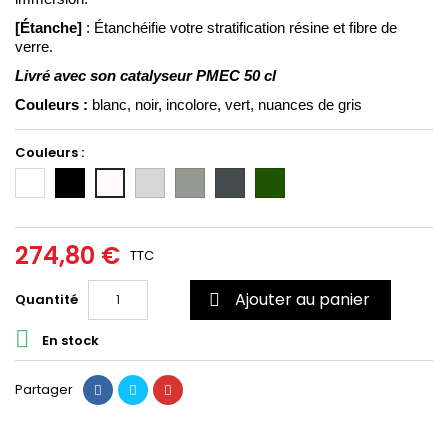
[Étanche]
 : Étanchéifie votre stratification résine et fibre de 
verre.
Livré avec son catalyseur PMEC 50 cl
Couleurs :
blanc, noir, incolore, vert, nuances de gris
Couleurs :
Blanc
Noir
Gris
Gris
Gris
Vert
Incolore/Transparent
clair
moyen
foncé
6020
(RAL
(RAL
(RAL
7035)
7004)
7011)
274,80 €
TTC
Ajouter au panier
Quantité


En stock
Partager