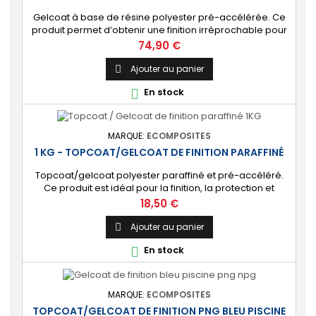
Gelcoat à base de résine polyester pré-accélérée. Ce
produit permet d’obtenir une finition irréprochable pour
tout projet de fabrication de pièces composites en
Prix
74,90 €
moule : élément de carrosserie ou d’un bateau,
panneau plat, mobilier, objet d’art, etc. Couleur au choix.
Ajouter au panier

[Finition de qualité] Fournit un revêtement à l’aspect de
En stock

surface parfaitement lisse,...
MARQUE:
ECOMPOSITES
1 KG - TOPCOAT/GELCOAT DE FINITION PARAFFINÉ
Topcoat/gelcoat polyester paraffiné et pré-accéléré.
Ce produit est idéal pour la finition, la protection et
l’étanchéité de tout revêtement en polyester sur votre
Prix
18,50 €
bateau, pièce technique, camping-car, etc. 🔝 [Finition
de qualité] Fournit une couche extérieure lisse, brillante
Ajouter au panier

et uniforme qui protège durablement la surface visible
En stock

de votre stratification...
MARQUE:
ECOMPOSITES
TOPCOAT/GELCOAT DE FINITION PNG BLEU PISCINE