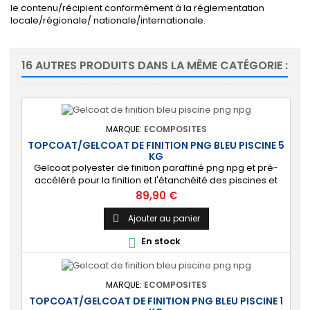
le contenu/récipient conformément à la réglementation
locale/régionale/ nationale/internationale.
16 AUTRES PRODUITS DANS LA MÊME CATÉGORIE :
MARQUE:
ECOMPOSITES
TOPCOAT/GELCOAT DE FINITION PNG BLEU PISCINE 5
KG
Gelcoat polyester de finition paraffiné png npg et pré-
accéléré pour la finition et l'étanchéité des piscines et
bassins. [Finition] : Fournit une couche extérieure lisse
Prix
89,90 €
brillante qualité immersion. [Étanche] : Étanchéifie votre
stratification résine et fibre de verre. Livré avec son
Ajouter au panier

catalyseur PMEC 10 cl
En stock

MARQUE:
ECOMPOSITES
TOPCOAT/GELCOAT DE FINITION PNG BLEU PISCINE 1