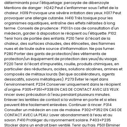
déterminants pour l'étiquetage: peroxyde de
dibenzoyle
Mentions de danger : H242 Peut s'enflammer sous l'effet de la
chaleur. H319 Provoque une sévère irritation des yeux. H317 Peut
provoquer une allergie cutanée. H410 Très toxique pour les
organismes aquatiques, entraîne des effets néfastes à long
terme. Conseils de prudence : P101 En cas de consultation d'un
médecin, garder à disposition le récipient ou l'étiquette. P102
Tenir hors de portée des enfants. P210 Tenir à l’écart de la
chaleur, des surfaces chaudes, des étincelles, des flammes
nues et de toute autre source d’inflammation. Ne pas fumer.
P280 Porter des gants de protection/des vêtements de
protection/un équipement de protection des yeux/du visage.
P220 Tenir à l’écart d’impuretés, rouille, produits chimiques, en
particulier des réducteurs, acides, solutions alcalines, amines et
composés de métaux lourds (tel que accélérateurs, agents
dessicatifs, savons métalliques). P273 Éviter le rejet dans
l'environnement. P234 Conserver uniquement dans le récipient
d'origine. P305+P351+P338 EN CAS DE CONTACT AVEC LES YEUX:
rincer avec précaution à l'eau pendant plusieurs minutes.
Enlever les lentilles de contact si la victime en porte et si elles
peuvent être facilement enlevées. Continuer à rincer. P314
Consulter un médecin en cas de malaise. P302+P352 EN CAS DE
CONTACT AVEC LA PEAU: Laver abondamment à l’eau et au
savon. P410 Protéger du rayonnement solaire. P403+P235
Stocker dans un endroit bien ventilé. Tenir au frais. P501 Éliminer