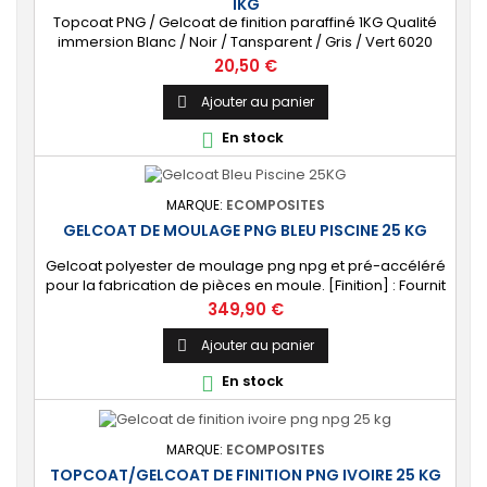
1KG
Topcoat PNG / Gelcoat de finition paraffiné 1KG Qualité
immersion Blanc / Noir / Tansparent / Gris / Vert 6020
Livré avec Catalyseur (2cl)
Prix
20,50 €
Ajouter au panier

En stock

MARQUE:
ECOMPOSITES
GELCOAT DE MOULAGE PNG BLEU PISCINE 25 KG
Gelcoat polyester de moulage png npg et pré-accéléré
pour la fabrication de pièces en moule. [Finition] : Fournit
un revêtement extérieur lisse qualité immersion.
Prix
349,90 €
[Étanche] : Étanchéifie votre stratification résine et fibre
de verre. Livré avec son catalyseur PMEC 50 cl
Ajouter au panier

En stock

MARQUE:
ECOMPOSITES
TOPCOAT/GELCOAT DE FINITION PNG IVOIRE 25 KG