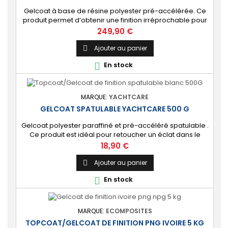
Gelcoat à base de résine polyester pré-accélérée. Ce
produit permet d’obtenir une finition irréprochable pour
tout projet de fabrication de pièces composites en
Prix
249,90 €
moule : élément de carrosserie ou d’un bateau,
panneau plat, mobilier, objet d’art, etc. Couleur au choix.
Ajouter au panier

🔝 [Finition de qualité] Fournit un revêtement à l’aspect
En stock

de surface parfaitement lisse,...
MARQUE:
YACHTCARE
GELCOAT SPATULABLE YACHTCARE 500 G
Gelcoat polyester paraffiné et pré-accéléré spatulable .
Ce produit est idéal pour retoucher un éclat dans le
gelcoat. Coloris : Blanc (Peut-être teinté avec une pâte
Prix
18,90 €
colorante). 🔝 [Finition de qualité] Fournit une couche
extérieure lisse, brillante et uniforme qui protège
Ajouter au panier

durablement la surface visible de votre stratification
En stock

polyester. ⚙️ [Facile à...
MARQUE:
ECOMPOSITES
TOPCOAT/GELCOAT DE FINITION PNG IVOIRE 5 KG