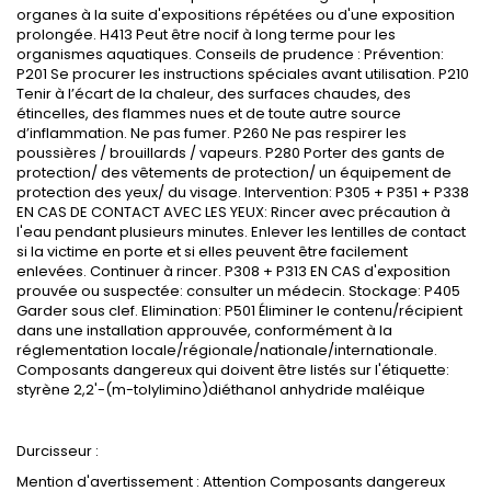
organes à la suite d'expositions répétées ou d'une exposition
prolongée. H413 Peut être nocif à long terme pour les
organismes aquatiques. Conseils de prudence : Prévention:
P201 Se procurer les instructions spéciales avant utilisation. P210
Tenir à l’écart de la chaleur, des surfaces chaudes, des
étincelles, des flammes nues et de toute autre source
d’inflammation. Ne pas fumer. P260 Ne pas respirer les
poussières / brouillards / vapeurs. P280 Porter des gants de
protection/ des vêtements de protection/ un équipement de
protection des yeux/ du visage. Intervention: P305 + P351 + P338
EN CAS DE CONTACT AVEC LES YEUX: Rincer avec précaution à
l'eau pendant plusieurs minutes. Enlever les lentilles de contact
si la victime en porte et si elles peuvent être facilement
enlevées. Continuer à rincer. P308 + P313 EN CAS d'exposition
prouvée ou suspectée: consulter un médecin. Stockage: P405
Garder sous clef. Elimination: P501 Éliminer le contenu/récipient
dans une installation approuvée, conformément à la
réglementation locale/régionale/nationale/internationale.
Composants dangereux qui doivent être listés sur l'étiquette:
styrène 2,2'-(m-
tolylimino
)
diéthanol
anhydride maléique
Durcisseur :
Mention d'avertissement : Attention Composants dangereux