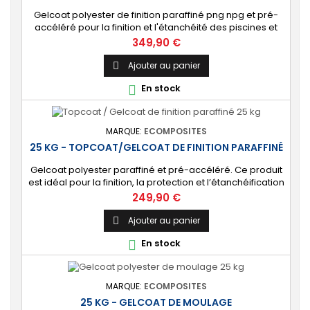
Gelcoat polyester de finition paraffiné png npg et pré-
accéléré pour la finition et l'étanchéité des piscines et
bassins. [Finition] : Fournit une couche extérieure lisse
Prix
349,90 €
brillante qualité immersion. [Étanche] : Étanchéifie votre
stratification résine et fibre de verre. Livré avec son
Ajouter au panier

catalyseur PMEC 50 cl
En stock

MARQUE:
ECOMPOSITES
25 KG - TOPCOAT/GELCOAT DE FINITION PARAFFINÉ
Gelcoat polyester paraffiné et pré-accéléré. Ce produit
est idéal pour la finition, la protection et l’étanchéification
de tout revêtement en polyester sur votre bateau, pièce
Prix
249,90 €
technique, camping-car, etc. 🔝 [Finition de qualité]
Fournit une couche extérieure lisse, brillante et uniforme
Ajouter au panier

qui protège durablement la surface visible de votre
En stock

stratification...
MARQUE:
ECOMPOSITES
25 KG - GELCOAT DE MOULAGE