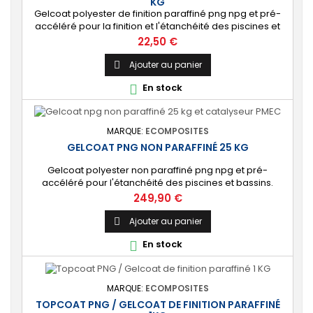
KG
Gelcoat polyester de finition paraffiné png npg et pré-
accéléré pour la finition et l'étanchéité des piscines et
bassins. [Finition] : Fournit une couche extérieure lisse
Prix
22,50 €
brillante qualité immersion. [Étanche] : Étanchéifie votre
stratification résine et fibre de verre. Livré avec son
Ajouter au panier

catalyseur PMEC 2 cl
En stock

MARQUE:
ECOMPOSITES
GELCOAT PNG NON PARAFFINÉ 25 KG
Gelcoat polyester non paraffiné png npg et pré-
accéléré pour l'étanchéité des piscines et bassins.
[Finition] : Fournit une couche extérieure lisse brillante
Prix
249,90 €
qualité immersion. [Étanche] : Étanchéifie votre
stratification résine et fibre de verre. Livré avec son
Ajouter au panier

catalyseur PMEC 50 cl Couleurs : blanc, noir, incolore,
En stock

vert, nuances de gris
MARQUE:
ECOMPOSITES
TOPCOAT PNG / GELCOAT DE FINITION PARAFFINÉ