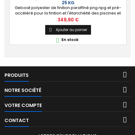
25 KG
Gelcoat polyester de finition paraffiné png npg et pré-
accéléré pour la finition et l'étanchéité des piscines et
bassins. [Finition] : Fournit une couche extérieure lisse
Prix
349,90 €
brillante qualité immersion. [Étanche] : Étanchéifie votre
stratification résine et fibre de verre. Livré avec son
Ajouter au panier

catalyseur PMEC 50 cl
En stock


PRODUITS

NOTRE SOCIÉTÉ

VOTRE COMPTE

CONTACT