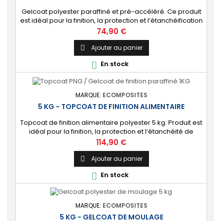
Gelcoat polyester paraffiné et pré-accéléré. Ce produit
est idéal pour la finition, la protection et l’étanchéification
de tout revêtement en polyester sur votre bateau, pièce
Prix
74,90 €
technique, camping-car, etc. 🔝 [Finition de qualité]
Fournit une couche extérieure lisse, brillante et uniforme
Ajouter au panier

qui protège durablement la surface visible de votre
En stock

stratification...
MARQUE:
ECOMPOSITES
5 KG - TOPCOAT DE FINITION ALIMENTAIRE
Topcoat de finition alimentaire polyester 5 kg. Produit est
idéal pour la finition, la protection et l’étanchéité de
surfaces alimentaires. 🔝 [Contact alimentaire]
Prix
114,90 €
Protection aux propriétés alimentaires homologuées,
robuste contre les produits chimiques, les Uvs, et
Ajouter au panier

l'humidité. ⚙️ [Facile à utiliser] Application simple avec un
En stock

rouleau enducteur, un...
MARQUE:
ECOMPOSITES
5 KG - GELCOAT DE MOULAGE