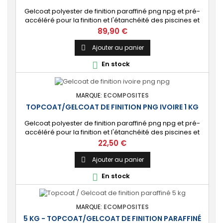
Gelcoat polyester de finition paraffiné png npg et pré-
accéléré pour la finition et l'étanchéité des piscines et
bassins. [Finition] : Fournit une couche extérieure lisse
Prix
89,90 €
brillante qualité immersion. [Étanche] : Étanchéifie votre
stratification résine et fibre de verre. Livré avec son
Ajouter au panier

catalyseur PMEC 10 cl
En stock

MARQUE:
ECOMPOSITES
TOPCOAT/GELCOAT DE FINITION PNG IVOIRE 1 KG
Gelcoat polyester de finition paraffiné png npg et pré-
accéléré pour la finition et l'étanchéité des piscines et
bassins. [Finition] : Fournit une couche extérieure lisse
Prix
22,50 €
brillante qualité immersion. [Étanche] : Étanchéifie votre
stratification résine et fibre de verre. Livré avec son
Ajouter au panier

catalyseur PMEC 2 cl
En stock

MARQUE:
ECOMPOSITES
5 KG - TOPCOAT/GELCOAT DE FINITION PARAFFINÉ