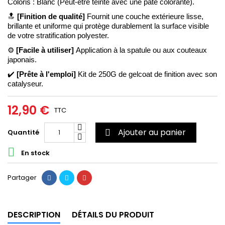
Coloris : Blanc (Peut-être teinté avec une pâte colorante).
🔝
[Finition de qualité] 
Fournit une couche extérieure lisse, 
brillante et uniforme qui protège durablement la surface visible 
de votre stratification polyester.
⚙️ 
[Facile à utiliser] 
Application à la spatule ou aux couteaux 
japonais.
✔️ 
[Prête à l'emploi]
 Kit de 250G de gelcoat de finition avec son 
catalyseur.
12,90 €
TTC
Ajouter au panier
Quantité


En stock
Partager
DESCRIPTION
DÉTAILS DU PRODUIT