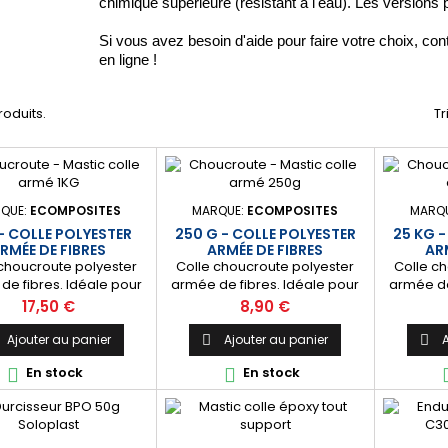
chimique supérieure (résistant à l'eau). Les versions p
Si vous avez besoin d'aide pour faire votre choix, con
en ligne !
produits.
Tr
QUE:
ECOMPOSITES
MARQUE:
ECOMPOSITES
MARQ
 - COLLE POLYESTER
250 G - COLLE POLYESTER
25 KG -
RMÉE DE FIBRES
ARMÉE DE FIBRES
ARM
 choucroute polyester
Colle choucroute polyester
Colle c
de fibres. Idéale pour
armée de fibres. Idéale pour
armée de
ge en joints épais ou le
le collage en joints épais ou le
le collage
Prix
Prix
17,50 €
8,90 €
ement de cavités. ⚙️
comblement de cavités. ⚙️
comblem
tante] Colle renforcée
[Résistante] Colle renforcée
[Résista
Ajouter au panier
Ajouter au panier
A


res de verre, résistante
aux fibres de verre, résistante
aux fibre
En stock
En stock


 fortes contraintes
aux fortes contraintes
aux f
ques. Convient à tout
mécaniques. Convient à tout
mécaniqu
 de besoin : bateau,
type de besoin : bateau,
type d
erie, bâtiment, etc. 🔝
carrosserie, bâtiment, etc. 🔝
carrosser
 à utiliser] S’applique à
[Facile à utiliser] S’applique à
[Facile à 