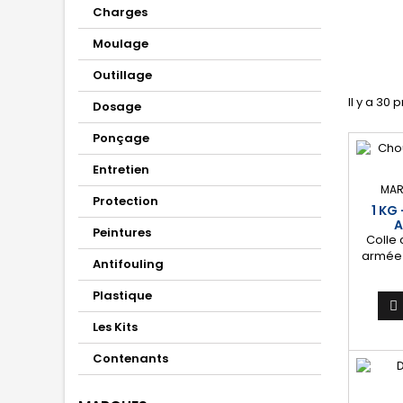
Charges
Moulage
Outillage
Il y a 30 
Dosage
Ponçage
Entretien
MAR
Protection
1 KG
A
Peintures
Colle
armée 
Antifouling
le colla
combl
Plastique
[Résis

aux fib
Les Kits
aux
mécani
Contenants
type
carross
[Facile