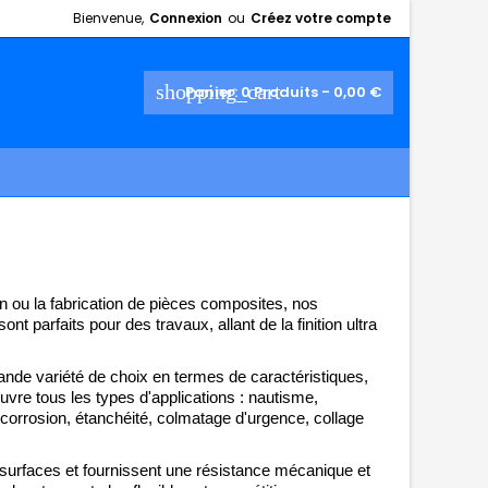
Bienvenue,
Connexion
ou
Créez votre compte
shopping_cart
Panier:
0
Produits - 0,00 €
on ou la fabrication de pièces composites, nos 
t parfaits pour des travaux, allant de la finition ultra 
nde variété de choix en termes de caractéristiques, 
vre tous les types d'applications : nautisme, 
 corrosion, étanchéité, colmatage d'urgence, collage 
 surfaces et fournissent une résistance mécanique et 