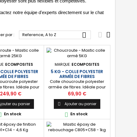
olyester sont plus flexibles et compétitives. 
tactez notre équipe d'experts directement sur le chat 



ier par :
Reference, A to Z
UE:
ECOMPOSITES
MARQUE:
ECOMPOSITES
 COLLE POLYESTER
5 KG - COLLE POLYESTER
ÉE DE FIBRES
ARMÉE DE FIBRES
houcroute polyester
Colle choucroute polyester
 fibres. Idéale pour
armée de fibres. Idéale pour
 en joints épais ou le
le collage en joints épais ou le
Prix
Prix
249,90 €
69,90 €
ent de cavités. ⚙️
comblement de cavités. ⚙️
nte] Colle renforcée
[Résistante] Colle renforcée
jouter au panier
Ajouter au panier

s de verre, résistante
aux fibres de verre, résistante
En stock
En stock


ortes contraintes
aux fortes contraintes
es. Convient à tout
mécaniques. Convient à tout
e besoin : bateau,
type de besoin : bateau,
ie, bâtiment, etc. 🔝
carrosserie, bâtiment, etc. 🔝
utiliser] S’applique à
[Facile à utiliser] S’applique à