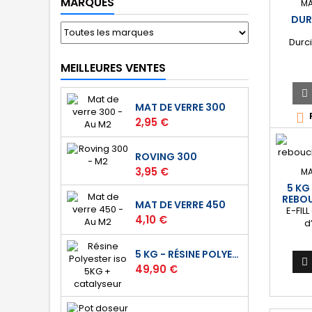
MARQUES
MA
la spa
DUR
Durc
MEILLEURES VENTES

MAT DE VERRE 300

Prix
2,95 €
ROVING 300
Prix
3,95 €
MA
5 KG
REBOU
MAT DE VERRE 450
E-FIL
Prix
4,10 €
d
compo
et de 
5 KG - RÉSINE POLYESTER ISO DE STRATIFICATION
travau

Prix
49,90 €
finitio
de 25
[Multi-
tout t