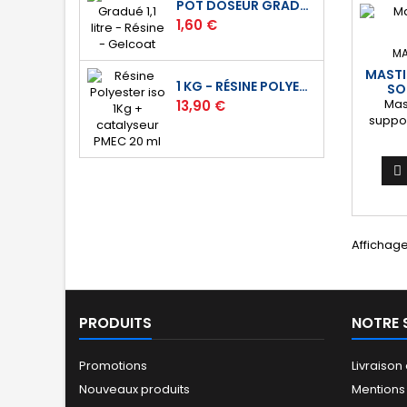
POT DOSEUR GRADUÉ 1,1 LITRE - RÉSINE - GELCOAT
alumi
Prix
1,60 €
compo
u
MA
d’ap
MASTI
1 KG - RÉSINE POLYESTER ISO DE STRATIFICATION
SO
Prix
Mas
13,90 €
suppor
irré
rayures
Co

d’app
carross
ménager
Ada
Affichage
support
aci
alum
pol
PRODUITS
NOTRE 
Promotions
Livraison
Nouveaux produits
Mentions