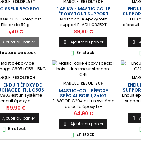
RQUE:
SOLOPLAST
MARQUE:
RESOLTECH
MAR
tule comme une pâte.
la spatule comme une pâte.
la spatu
CISSEUR BPO 50G
1,45 KG - MASTIC COLLE
ENDUI
Un révélateur...
Un révélateur...
Un
ÉPOXY TOUT SUPPORT
SUPPOR
isseur BPO Soloplast
Mastic colle époxy tout
E-FILL 
Blister de 50 g
support E-ADH C335XT
d’enduit 
RESOLTECH. Parfait pour un
permet d
Prix
Prix
5,40 €
89,90 €
collage résistant de la plupart
étanche
des matériaux. 🔝[Version très
chocs. C
Ajouter au panier
Ajouter au panier
A


thixotrope] Pâte collante très
pour le tr
Rupture de stock
En stock

résistante applicable en fortes
curatif 
épaisseurs, dans toutes les
corrosio
positions : horizontales
bonne acc
comme verticales. ⚙️ [Tout
des surfac
support] Adhère à de
acier, bét
RQUE:
RESOLTECH
MAR
nombreux matériaux : béton,
etc. Co
MARQUE:
RESOLTECH
 - ENDUIT ÉPOXY DE
ENDUI
acier, polyester, époxy,...
CHAGE E-FILL C805
SUPPORT
MASTIC-COLLE ÉPOXY
L C805 est un système
Enduit ép
SPÉCIAL BOIS 1,25 KG
’enduit époxy bi-
E-WOOD C204 est un système
supports
sants de rebouchage
de colle époxy bi-
Permet d
Prix
199,90 €
lissage. Idéal pour les
composants spécialement
étanche
Prix
64,90 €
x de comblement et de
formulé pour le collage et la
chocs. Idé
Ajouter au panier
A

n jusqu’à une épaisseur
réalisation de joints congés
préve
Ajouter au panier

En stock

 mm par passage. ⚙️
structuraux sur le bois.
l’osmose
En stock

usages] S'applique sur
Durcisseur standard ou rapide
[Polyv
ype de surface : acier,
au choix. [Résistant] Permet
accroche