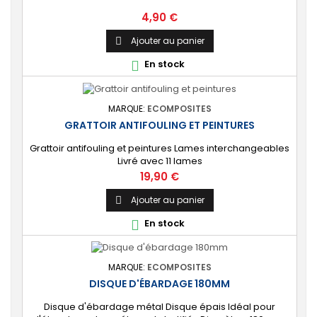
Prix
4,90 €
Ajouter au panier

En stock

MARQUE:
ECOMPOSITES
GRATTOIR ANTIFOULING ET PEINTURES
Grattoir antifouling et peintures Lames interchangeables
Livré avec 11 lames
Prix
19,90 €
Ajouter au panier

En stock

MARQUE:
ECOMPOSITES
DISQUE D'ÉBARDAGE 180MM
Disque d'ébardage métal Disque épais Idéal pour