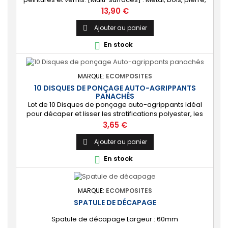
brique, etc.
Prix
13,90 €
Ajouter au panier

En stock

MARQUE:
ECOMPOSITES
10 DISQUES DE PONÇAGE AUTO-AGRIPPANTS
PANACHÉS
Lot de 10 Disques de ponçage auto-agrippants Idéal
pour décaper et lisser les stratifications polyester, les
gelcoats, les mastics... grammages 2X60 + 4X120 +
Prix
3,65 €
4X240 Diamètre : 125mm
Ajouter au panier

En stock

MARQUE:
ECOMPOSITES
SPATULE DE DÉCAPAGE
Spatule de décapage Largeur : 60mm