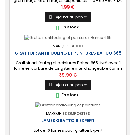
grammage. Grammages disponibles : 40 - 60 - 80 - 120
- 180 - 240 - 320 - 400 - 600 - 1200 Diamètre : 125mm
Prix
1,99 €
Ajouter au panier

En stock

MARQUE:
BAHCO
GRATTOIR ANTIFOULING ET PEINTURES BAHCO 665
Grattoir antifouling et peintures Bahco 665 Livré avec 1
lame en carbure de tungstène interchangeable 65mm
Lame en carbure cémenté ayant une durabilité de vie
Prix
39,90 €
jusqu'à 50 fois supérieure à celle des lames en acier.
Ajouter au panier

En stock

MARQUE:
ECOMPOSITES
LAMES GRATTOIR EXPERT
Lot de 10 Lames pour grattoir Expert