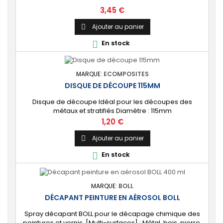
Prix
3,45 €
Ajouter au panier

En stock

MARQUE:
ECOMPOSITES
DISQUE DE DÉCOUPE 115MM
Disque de découpe Idéal pour les découpes des
métaux et stratifiés Diamètre : 115mm
Prix
1,20 €
Ajouter au panier

En stock

MARQUE:
BOLL
DÉCAPANT PEINTURE EN AÉROSOL BOLL
Spray décapant BOLL pour le décapage chimique des
peintures et vernis. [Multi-surfaces] : Métal, bois, pierre,