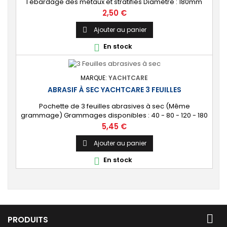
l'ébardage des métaux et stratifiés Diamètre : 180mm
Prix
2,50 €
Ajouter au panier

En stock

MARQUE:
YACHTCARE
ABRASIF À SEC YACHTCARE 3 FEUILLES
Pochette de 3 feuilles abrasives à sec (Même
grammage) Grammages disponibles : 40 - 80 - 120 - 180
- 240 Dimensions : 230mm X 230mm
Prix
5,45 €
Ajouter au panier

En stock


PRODUITS