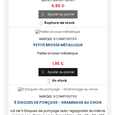
30mm 50mm 70mm
Prix
4,90 €
Ajouter au panier

Rupture de stock

MARQUE:
ECOMPOSITES
PETITE BROSSE MÉTALLIQUE
Petite brosse métallique.
Prix
1,95 €
Ajouter au panier

En stock

MARQUE:
ECOMPOSITES
5 DISQUES DE PONÇAGE - GRAMMAGE AU CHOIX
Lot de 5 Disques de ponçage auto-agrippants du même