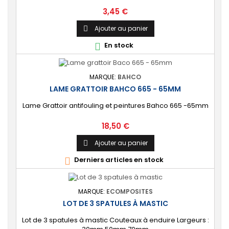
Prix
3,45 €
Ajouter au panier

En stock

MARQUE:
BAHCO
LAME GRATTOIR BAHCO 665 - 65MM
Lame Grattoir antifouling et peintures Bahco 665 -65mm
Prix
18,50 €
Ajouter au panier

Derniers articles en stock

MARQUE:
ECOMPOSITES
LOT DE 3 SPATULES À MASTIC
Lot de 3 spatules à mastic Couteaux à enduire Largeurs :