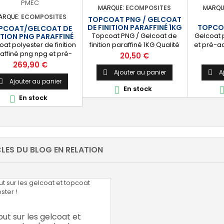
atalyseur PMEC 50 cl
protège durablement la
catal
MARQUE:
ECOMPOSITES
MARQU
surface visible de votre
ARQUE:
ECOMPOSITES
TOPCOAT PNG / GELCOAT
stratification polyester. ⚙️
DE FINITION PARAFFINÉ 1KG
TOPCO
PCOAT/GELCOAT DE
[Facile à...
FINIT
Topcoat PNG / Gelcoat de
Gelcoat 
ITION PNG PARAFFINÉ
25 KG
oat polyester de finition
finition paraffiné 1KG Qualité
et pré-a
affiné png npg et pré-
immersion Blanc / Noir /
est idéal
Prix
20,50 €
léré pour la finition et
Tansparent / Gris / Vert 6020
p
Prix
269,90 €
anchéité des piscines et
Livré avec Catalyseur (2cl)
l’étanch
Ajouter au panier
A


s. [Finition] : Fournit une
revêtemen
Ajouter au panier

En stock

uche extérieure lisse
votr
En stock

lante qualité immersion.
techniq
nche] : Étanchéifie votre
etc. 🔝 [
tification résine et fibre
Four
 verre. Livré avec son
extérieur
atalyseur PMEC 50 cl
unifo
ouleurs : blanc, noir,
durabl
LES DU BLOG EN RELATION
olore, vert, nuances...
visible de 
out sur les gelcoat et