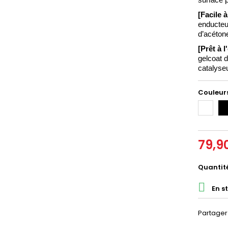
surface p
[Facile à
enducteu
d’acéton
[Prêt à l
gelcoat d
catalyse
Couleurs
Blanc
No
79,9
Quantit

En s
Partager