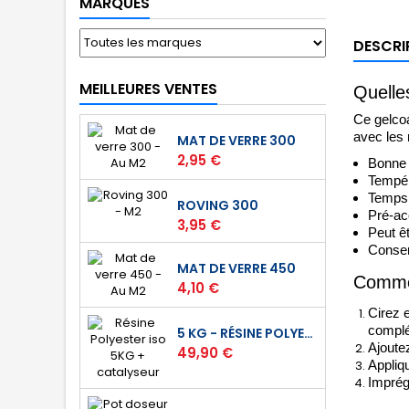
MARQUES
DESCRI
MEILLEURES VENTES
Quelle
Ce gelcoa
avec les 
MAT DE VERRE 300
Prix
2,95 €
Bonne 
Tempér
Temps d
ROVING 300
Pré-ac
Prix
3,95 €
Peut ê
Conserv
MAT DE VERRE 450
Commen
Prix
4,10 €
Cirez 
complé
5 KG - RÉSINE POLYESTER ISO DE STRATIFICATION
Ajoute
Prix
49,90 €
Appliq
Imprégn