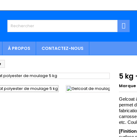

À PROPOS
CONTACTEZ-NOUS
e
5 kg
Marque
Gelcoat à
permet d’
fabricat
carrosser
etc. Coul
[Finition