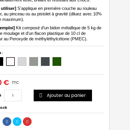
arfaitement lisse, brillant et résistant aux chocs. 
 utiliser] 
S'applique en première couche au rouleau 
r
, au pinceau 
ou au pistolet à gravité (diluez avec 10% 
e maximum). 
'emploi] 
Kit composé d’un bidon métallique de 5 kg de 
e moulage et d’un flacon plastique de 10 cl de 
ur au Peroxyde de 
méthyléthylcétone (PMEC).
 :
ir
Gris
Gris
Gris
Vert
Incolore/Transparent
clair
moyen
foncé
6020
(RAL
(RAL
(RAL
7035)
7004)
7011)
0 €
TTC
Ajouter au panier
é

tock