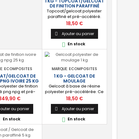
1 KG - TOPCOAT/GELCOAT
rs : blanc, noir,
DE FINITION PARAFFINÉ
e, vert, nuances...
Topcoat/gelcoat polyester
paraffiné et pré-accéléré.
Ce produit est idéal pour la
Prix
18,50 €
finition, la protection et
l’étanchéité de tout
Ajouter au panier

revêtement en polyester sur
En stock

votre bateau, pièce
technique, camping-car,
etc. 🔝 [Finition de qualité]
Fournit une couche
extérieure lisse, brillante et
E:
ECOMPOSITES
MARQUE:
ECOMPOSITES
uniforme qui protège
AT/GELCOAT DE
1 KG - GELCOAT DE
durablement la surface
 PNG IVOIRE 25 KG
MOULAGE
visible de votre stratification...
olyester de finition
Gelcoat à base de résine
né png npg et pré-
polyester pré-accélérée. Ce
 pour la finition et
produit permet d’obtenir une
Prix
Prix
349,90 €
18,50 €
ité des piscines et
finition irréprochable pour
inition] : Fournit une
tout projet de fabrication de
jouter au panier
Ajouter au panier

 extérieure lisse
pièces composites en moule
En stock
En stock


 qualité immersion.
: élément de carrosserie ou
 : Étanchéifie votre
d’un bateau, panneau plat,
ation résine et fibre
mobilier, objet d’art,
e. Livré avec son
etc. Couleur au choix. 🔝