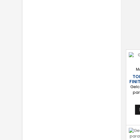
Appl
ro
M
TO
FINI
Gelc
par
accé
l'ét
bassin
co
bril
[Éta
stra
de