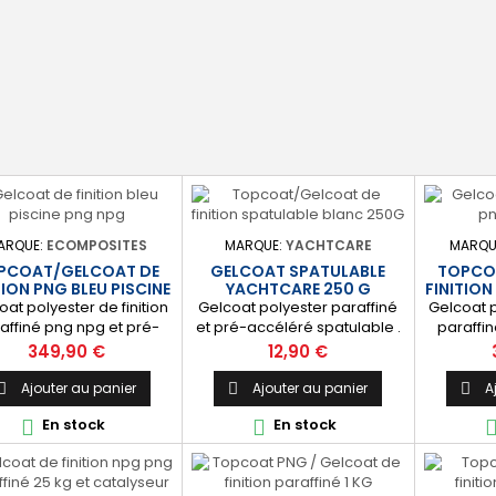
ication simple avec un
stratification polyester. ⚙️
Couleu
uleau enducteur, un...
[Facile à...
incolor
ARQUE:
ECOMPOSITES
MARQUE:
YACHTCARE
MARQU
PCOAT/GELCOAT DE
GELCOAT SPATULABLE
TOPCO
TION PNG BLEU PISCINE
YACHTCARE 250 G
FINITION
25 KG
oat polyester de finition
Gelcoat polyester paraffiné
Gelcoat p
affiné png npg et pré-
et pré-accéléré spatulable .
paraffi
léré pour la finition et
Ce produit est idéal pour
accéléré
Prix
Prix
349,90 €
12,90 €
anchéité des piscines et
retoucher un éclat dans le
l'étanché
s. [Finition] : Fournit une
gelcoat. Coloris : Blanc
bassins. [F
Ajouter au panier
Ajouter au panier
A



uche extérieure lisse
(Peut-être teinté avec une
couche
En stock
En stock


lante qualité immersion.
pâte colorante). 🔝 [Finition
brillante
nche] : Étanchéifie votre
de qualité] Fournit une
[Étanche]
tification résine et fibre
couche extérieure lisse,
stratific
 verre. Livré avec son
brillante et uniforme qui
de verr