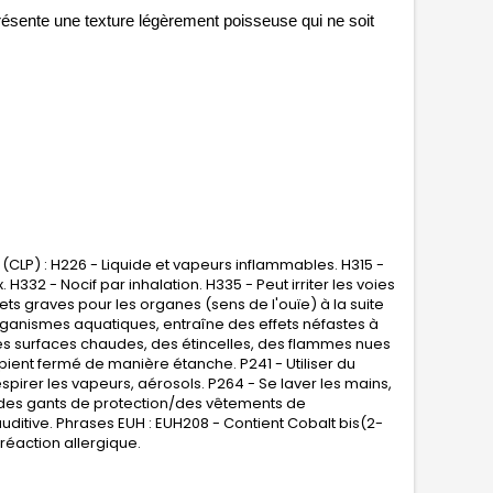
présente une texture légèrement poisseuse qui ne soit 
(CLP) : H226 - Liquide et vapeurs inflammables. H315 -
H332 - Nocif par inhalation. H335 - Peut irriter les voies
ets graves pour les organes (sens de l'ouïe) à la suite
organismes aquatiques, entraîne des effets néfastes à
 des surfaces chaudes, des étincelles, des flammes nues
ipient fermé de manière étanche. P241 - Utiliser du
spirer les vapeurs, aérosols. P264 - Se laver les mains,
 des gants de protection/des vêtements de
itive. Phrases EUH : EUH208 - Contient Cobalt bis(2-
éaction allergique.