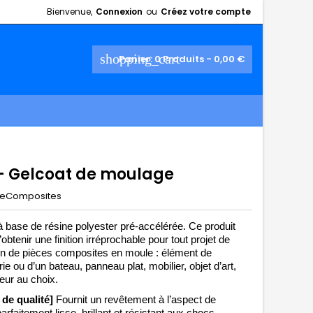
Bienvenue,
Connexion
ou
Créez votre compte
shopping_cart
Panier:
0
Produits - 0,00 €
 - Gelcoat de moulage
eComposites
 base de résine polyester pré-accélérée. Ce produit 
obtenir une finition irréprochable 
pour tout projet de 
ion de pièces composites 
en moule : élément de 
ie ou d’un bateau, panneau plat, mobilier, objet d’art, 
eur au choix. 
 de qualité] 
Fournit un revêtement à l’aspect de 