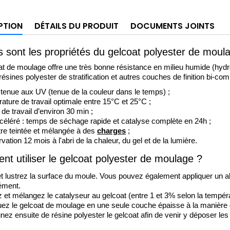
PTION
DÉTAILS DU PRODUIT
DOCUMENTS JOINTS
s sont les propriétés du gelcoat polyester de moul
t de moulage offre une très bonne résistance en milieu humide (hydrol
résines polyester de stratification 
et autres couches de finition bi-co
tenue aux UV (tenue de la couleur dans le temps) ;
ature de travail optimale entre 15°C et 25°C ;
e travail d’environ 30 min ; 
céléré : temps de séchage rapide et catalyse complète en 24
h ; 
tre teintée et mélangée à des 
charges
;
ation 12 mois à l'abri de la chaleur, du gel et de la lumière.
t utiliser le gelcoat polyester de moulage
?
et lustrez la surface du moule. Vous pouvez également appliquer un al
ment. 
z et mélangez le catalyseur au gelcoat (entre 1 et 3% selon la tempér
uez le gelcoat de moulage en une seule couche épaisse à la manière d
ez ensuite de résine polyester le gelcoat afin de venir y déposer les