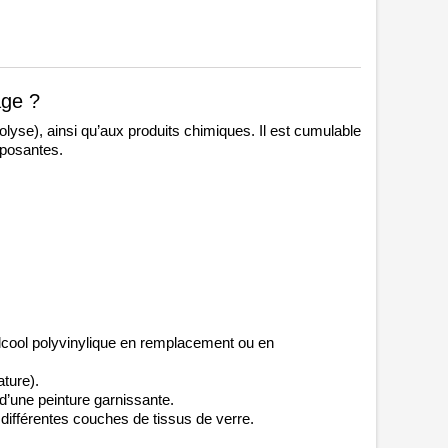
age ? 
yse), ainsi qu’aux produits chimiques. Il est cumulable 
mposantes. 
cool polyvinylique 
en remplacement ou en 
ature).
’une peinture garnissante. 
 différentes couches de tissus de verre. 