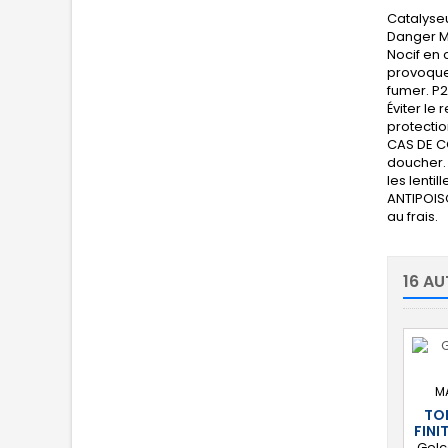
Catalyseu
Danger Me
Nocif en 
provoquer
fumer. P2
Éviter le
protectio
CAS DE C
doucher. 
les lenti
ANTIPOISO
au frais.
16 AU
M
TO
FINI
Gelc