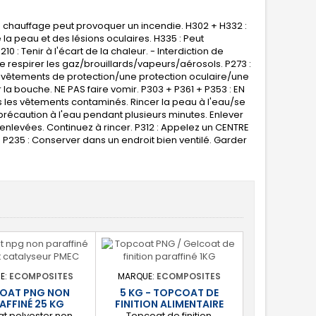
e chauffage peut provoquer un incendie. H302 + H332 :
 la peau et des lésions oculaires. H335 : Peut
0 : Tenir à l'écart de la chaleur. - Interdiction de
e respirer les gaz/brouillards/vapeurs/aérosols. P273 :
es vêtements de protection/une protection oculaire/une
r la bouche. NE PAS faire vomir. P303 + P361 + P353 : EN
les vêtements contaminés. Rincer la peau à l'eau/se
précaution à l'eau pendant plusieurs minutes. Enlever
nt enlevées. Continuez à rincer. P312 : Appelez un CENTRE
P235 : Conserver dans un endroit bien ventilé. Garder
E:
ECOMPOSITES
MARQUE:
ECOMPOSITES
OAT PNG NON
5 KG - TOPCOAT DE
AFFINÉ 25 KG
FINITION ALIMENTAIRE
t polyester non
Topcoat de finition