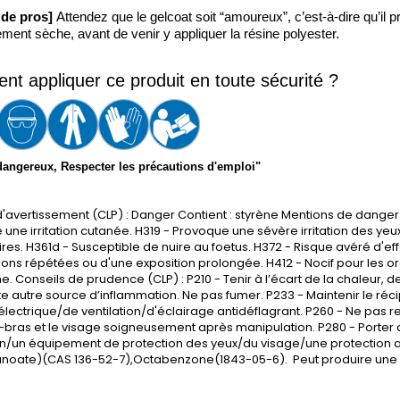
 de pros] 
Attendez que le gelcoat soit “amoureux”, c’est-à-dire qu’il 
ement sèche, avant de venir y appliquer la résine polyester. 
t appliquer ce produit en toute sécurité ?
dangereux, Respecter les précautions d'emploi"
'avertissement (CLP) : Danger Contient : styrène Mentions de danger 
une irritation cutanée. H319 - Provoque une sévère irritation des yeux. 
ires. H361d - Susceptible de nuire au foetus. H372 - Risque avéré d'eff
ions répétées ou d'une exposition prolongée. H412 - Nocif pour les 
e. Conseils de prudence (CLP) : P210 - Tenir à l’écart de la chaleur,
te autre source d’inflammation. Ne pas fumer. P233 - Maintenir le réc
électrique/de ventilation/d'éclairage antidéflagrant. P260 - Ne pas re
t-bras et le visage soigneusement après manipulation. P280 - Porter
n/un équipement de protection des yeux/du visage/une protection aud
anoate)(CAS 136-52-7),Octabenzone(1843-05-6). Peut produire une r