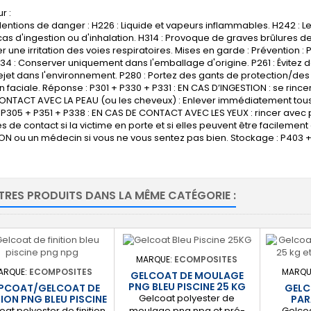
r :
ntions de danger : H226 : Liquide et vapeurs inflammables. H242 : L
cas d'ingestion ou d'inhalation. H314 : Provoque de graves brûlures de
 une irritation des voies respiratoires. Mises en garde : Prévention : P21
34 : Conserver uniquement dans l'emballage d'origine. P261 : Évitez d
 rejet dans l'environnement. P280 : Portez des gants de protection/d
n faciale. Réponse : P301 + P330 + P331 : EN CAS D’INGESTION : se rince
ONTACT AVEC LA PEAU (ou les cheveux) : Enlever immédiatement tous 
P305 + P351 + P338 : EN CAS DE CONTACT AVEC LES YEUX : rincer avec 
lles de contact si la victime en porte et si elles peuvent être facileme
N ou un médecin si vous ne vous sentez pas bien. Stockage : P403 + 
TRES PRODUITS DANS LA MÊME CATÉGORIE :
MARQUE:
ECOMPOSITES
ARQUE:
ECOMPOSITES
MARQU
GELCOAT DE MOULAGE
PNG BLEU PISCINE 25 KG
PCOAT/GELCOAT DE
GELC
Gelcoat polyester de
TION PNG BLEU PISCINE
PAR
5 KG
oat polyester de finition
Gelcoa
moulage png npg et pré-