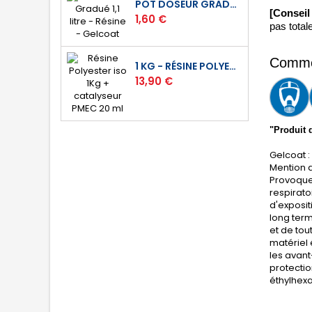
POT DOSEUR GRADUÉ 1,1 LITRE - RÉSINE - GELCOAT
[Conseil
Prix
1,60 €
pas total
Commen
1 KG - RÉSINE POLYESTER ISO DE STRATIFICATION
Prix
13,90 €
"Produit 
Gelcoat :
Mention d
Provoque 
respirato
d'exposit
long term
et de tou
matériel 
les avan
protectio
éthylhex