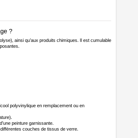
age ? 
yse), ainsi qu’aux produits chimiques. Il est cumulable 
mposantes. 
cool polyvinylique 
en remplacement ou en 
ature).
’une peinture garnissante. 
 différentes couches de tissus de verre. 