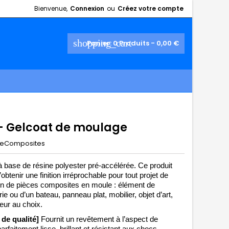
Bienvenue,
Connexion
ou
Créez votre compte
shopping_cart
Panier:
0
Produits - 0,00 €
 - Gelcoat de moulage
eComposites
 base de résine polyester pré-accélérée. Ce produit 
obtenir une finition irréprochable 
pour tout projet de 
ion de pièces composites 
en moule : élément de 
ie ou d’un bateau, panneau plat, mobilier, objet d’art, 
eur au choix. 
 de qualité] 
Fournit un revêtement à l’aspect de 