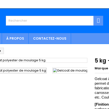

À PROPOS
CONTACTEZ-NOUS
e
5 kg
Marque
Gelcoat à
permet d’
fabricat
carrosser
etc. Coul
[Finition