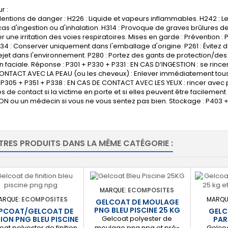
r :
ntions de danger : H226 : Liquide et vapeurs inflammables. H242 : L
cas d'ingestion ou d'inhalation. H314 : Provoque de graves brûlures de
 une irritation des voies respiratoires. Mises en garde : Prévention : P21
34 : Conserver uniquement dans l'emballage d'origine. P261 : Évitez d
 rejet dans l'environnement. P280 : Portez des gants de protection/d
n faciale. Réponse : P301 + P330 + P331 : EN CAS D’INGESTION : se rince
ONTACT AVEC LA PEAU (ou les cheveux) : Enlever immédiatement tous 
P305 + P351 + P338 : EN CAS DE CONTACT AVEC LES YEUX : rincer avec 
lles de contact si la victime en porte et si elles peuvent être facileme
N ou un médecin si vous ne vous sentez pas bien. Stockage : P403 + 
TRES PRODUITS DANS LA MÊME CATÉGORIE :
MARQUE:
ECOMPOSITES
ARQUE:
ECOMPOSITES
MARQU
GELCOAT DE MOULAGE
PNG BLEU PISCINE 25 KG
PCOAT/GELCOAT DE
GELC
Gelcoat polyester de
TION PNG BLEU PISCINE
PAR
5 KG
oat polyester de finition
Gelcoa
moulage png npg et pré-