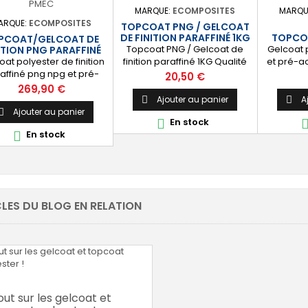
atalyseur PMEC 50 cl
protège durablement la
catal
MARQUE:
ECOMPOSITES
MARQU
surface visible de votre
ARQUE:
ECOMPOSITES
TOPCOAT PNG / GELCOAT
stratification polyester. ⚙️
DE FINITION PARAFFINÉ 1KG
TOPCO
PCOAT/GELCOAT DE
[Facile à...
FINIT
Topcoat PNG / Gelcoat de
Gelcoat 
ITION PNG PARAFFINÉ
25 KG
oat polyester de finition
finition paraffiné 1KG Qualité
et pré-a
affiné png npg et pré-
immersion Blanc / Noir /
est idéal
Prix
20,50 €
léré pour la finition et
Tansparent / Gris / Vert 6020
p
Prix
269,90 €
anchéité des piscines et
Livré avec Catalyseur (2cl)
l’étanch
Ajouter au panier
A


s. [Finition] : Fournit une
revêtemen
Ajouter au panier

En stock

uche extérieure lisse
votr
En stock

lante qualité immersion.
techniq
nche] : Étanchéifie votre
etc. 🔝 [
tification résine et fibre
Four
 verre. Livré avec son
extérieur
atalyseur PMEC 50 cl
unifo
ouleurs : blanc, noir,
durabl
LES DU BLOG EN RELATION
olore, vert, nuances...
visible de 
out sur les gelcoat et