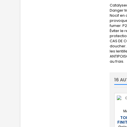
Catalyseu
Danger Me
Nocif en 
provoquer
fumer. P2
Éviter le
protectio
CAS DE C
doucher. 
les lenti
ANTIPOISO
au frais.
16 AU
M
TO
FINI
Gelc