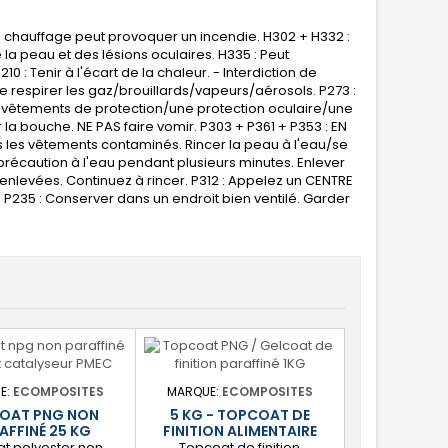
e chauffage peut provoquer un incendie. H302 + H332 :
 la peau et des lésions oculaires. H335 : Peut
0 : Tenir à l'écart de la chaleur. - Interdiction de
e respirer les gaz/brouillards/vapeurs/aérosols. P273 :
es vêtements de protection/une protection oculaire/une
r la bouche. NE PAS faire vomir. P303 + P361 + P353 : EN
les vêtements contaminés. Rincer la peau à l'eau/se
précaution à l'eau pendant plusieurs minutes. Enlever
nt enlevées. Continuez à rincer. P312 : Appelez un CENTRE
P235 : Conserver dans un endroit bien ventilé. Garder
E:
ECOMPOSITES
MARQUE:
ECOMPOSITES
OAT PNG NON
5 KG - TOPCOAT DE
AFFINÉ 25 KG
FINITION ALIMENTAIRE
t polyester non
Topcoat de finition