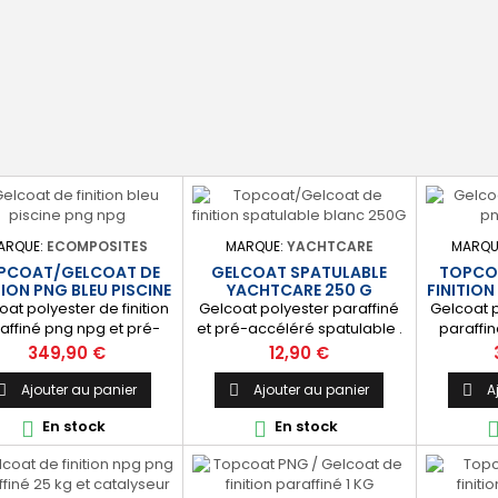
ication simple avec un
stratification polyester. ⚙️
Couleu
uleau enducteur, un...
[Facile à...
incolor
ARQUE:
ECOMPOSITES
MARQUE:
YACHTCARE
MARQU
PCOAT/GELCOAT DE
GELCOAT SPATULABLE
TOPCO
TION PNG BLEU PISCINE
YACHTCARE 250 G
FINITION
25 KG
oat polyester de finition
Gelcoat polyester paraffiné
Gelcoat p
affiné png npg et pré-
et pré-accéléré spatulable .
paraffi
léré pour la finition et
Ce produit est idéal pour
accéléré
Prix
Prix
349,90 €
12,90 €
anchéité des piscines et
retoucher un éclat dans le
l'étanché
s. [Finition] : Fournit une
gelcoat. Coloris : Blanc
bassins. [F
Ajouter au panier
Ajouter au panier
A



uche extérieure lisse
(Peut-être teinté avec une
couche
En stock
En stock


lante qualité immersion.
pâte colorante). 🔝 [Finition
brillante
nche] : Étanchéifie votre
de qualité] Fournit une
[Étanche]
tification résine et fibre
couche extérieure lisse,
stratific
 verre. Livré avec son
brillante et uniforme qui
de verr