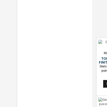
Appl
ro
M
TO
FINI
Gelc
par
accé
l'ét
bassin
co
bril
[Éta
stra
de