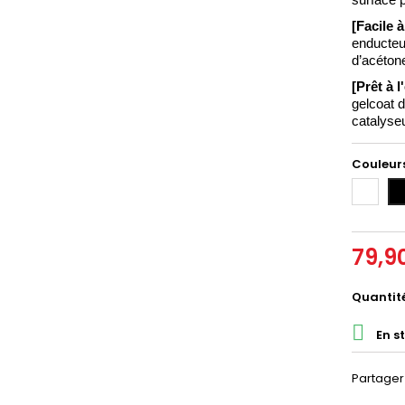
surface p
[Facile à
enducteu
d’acéton
[Prêt à l
gelcoat d
catalyse
Couleurs
Blanc
No
79,9
Quantit

En s
Partager