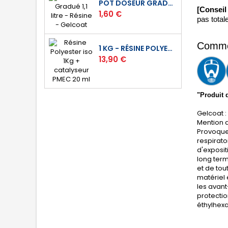
POT DOSEUR GRADUÉ 1,1 LITRE - RÉSINE - GELCOAT
[Conseil
Prix
1,60 €
pas total
Commen
1 KG - RÉSINE POLYESTER ISO DE STRATIFICATION
Prix
13,90 €
"Produit 
Gelcoat :
Mention d
Provoque 
respirato
d'exposit
long term
et de tou
matériel 
les avan
protectio
éthylhex