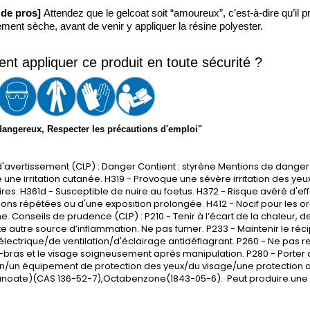
 de pros] 
Attendez que le gelcoat soit “amoureux”, c’est-à-dire qu’il 
ement sèche, avant de venir y appliquer la résine polyester. 
t appliquer ce produit en toute sécurité ?
dangereux, Respecter les précautions d'emploi"
'avertissement (CLP) : Danger Contient : styrène Mentions de danger 
une irritation cutanée. H319 - Provoque une sévère irritation des yeux. 
ires. H361d - Susceptible de nuire au foetus. H372 - Risque avéré d'eff
ions répétées ou d'une exposition prolongée. H412 - Nocif pour les 
e. Conseils de prudence (CLP) : P210 - Tenir à l’écart de la chaleur,
te autre source d’inflammation. Ne pas fumer. P233 - Maintenir le réc
électrique/de ventilation/d'éclairage antidéflagrant. P260 - Ne pas re
t-bras et le visage soigneusement après manipulation. P280 - Porter
n/un équipement de protection des yeux/du visage/une protection aud
anoate)(CAS 136-52-7),Octabenzone(1843-05-6). Peut produire une r