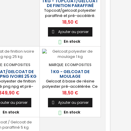
1 KG - TOPCOAT/GELCOAT
rs : blanc, noir,
DE FINITION PARAFFINÉ
e, vert, nuances...
Topcoat/gelcoat polyester
paraffiné et pré-accéléré.
Ce produit est idéal pour la
Prix
18,50 €
finition, la protection et
l’étanchéité de tout
Ajouter au panier

revêtement en polyester sur
En stock

votre bateau, pièce
technique, camping-car,
etc. 🔝 [Finition de qualité]
Fournit une couche
extérieure lisse, brillante et
E:
ECOMPOSITES
MARQUE:
ECOMPOSITES
uniforme qui protège
AT/GELCOAT DE
1 KG - GELCOAT DE
durablement la surface
 PNG IVOIRE 25 KG
MOULAGE
visible de votre stratification...
olyester de finition
Gelcoat à base de résine
né png npg et pré-
polyester pré-accélérée. Ce
 pour la finition et
produit permet d’obtenir une
Prix
Prix
349,90 €
18,50 €
ité des piscines et
finition irréprochable pour
inition] : Fournit une
tout projet de fabrication de
jouter au panier
Ajouter au panier

 extérieure lisse
pièces composites en moule
En stock
En stock


 qualité immersion.
: élément de carrosserie ou
 : Étanchéifie votre
d’un bateau, panneau plat,
ation résine et fibre
mobilier, objet d’art,
e. Livré avec son
etc. Couleur au choix. 🔝