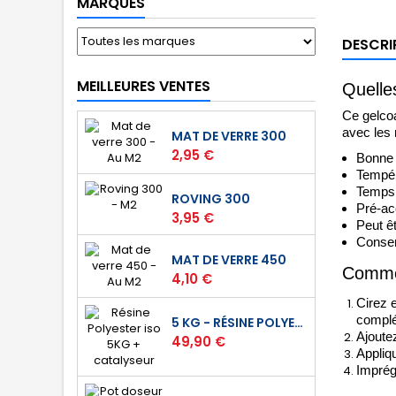
MARQUES
DESCRI
MEILLEURES VENTES
Quelle
Ce gelcoa
avec les 
MAT DE VERRE 300
Prix
2,95 €
Bonne 
Tempér
Temps d
ROVING 300
Pré-ac
Prix
3,95 €
Peut ê
Conserv
MAT DE VERRE 450
Commen
Prix
4,10 €
Cirez 
complé
5 KG - RÉSINE POLYESTER ISO DE STRATIFICATION
Ajoute
Prix
49,90 €
Appliq
Imprégn