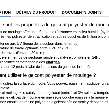
PTION
DÉTAILS DU PRODUIT
DOCUMENTS JOINTS
s sont les propriétés du gelcoat polyester de moul
t de moulage offre une très bonne résistance en milieu humide (hydrol
résines polyester de stratification 
et autres couches de finition bi-co
tenue aux UV (tenue de la couleur dans le temps) ;
ature de travail optimale entre 15°C et 25°C ;
e travail d’environ 30 min ; 
céléré : temps de séchage rapide et catalyse complète en 24
h ; 
tre teintée et mélangée à des 
charges
;
ation 12 mois à l'abri de la chaleur, du gel et de la lumière.
t utiliser le gelcoat polyester de moulage
?
et lustrez la surface du moule. Vous pouvez également appliquer un al
ment. 
z et mélangez le catalyseur au gelcoat (entre 1 et 3% selon la tempér
uez le gelcoat de moulage en une seule couche épaisse à la manière d
ez ensuite de résine polyester le gelcoat afin de venir y déposer les