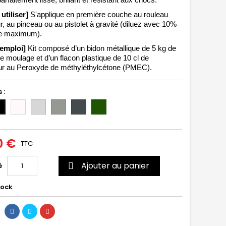
arfaitement lisse, brillant et résistant aux chocs. 
 utiliser] 
S'applique en première couche au rouleau 
r
, au pinceau 
ou au pistolet à gravité (diluez avec 10% 
e maximum). 
'emploi] 
Kit composé d’un bidon métallique de 5 kg de 
e moulage et d’un flacon plastique de 10 cl de 
ur au Peroxyde de 
méthyléthylcétone (PMEC).
 :
Incolore/Transparent
Gris
Gris
Gris
Vert
ir
clair
moyen
foncé
6020
(RAL
(RAL
(RAL
7035)
7004)
7011)
0 €
TTC
Ajouter au panier
é

tock