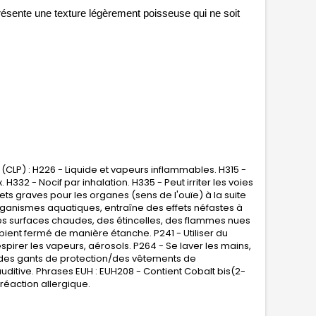
présente une texture légèrement poisseuse qui ne soit 
(CLP) : H226 - Liquide et vapeurs inflammables. H315 -
H332 - Nocif par inhalation. H335 - Peut irriter les voies
ets graves pour les organes (sens de l'ouïe) à la suite
organismes aquatiques, entraîne des effets néfastes à
 des surfaces chaudes, des étincelles, des flammes nues
ipient fermé de manière étanche. P241 - Utiliser du
spirer les vapeurs, aérosols. P264 - Se laver les mains,
 des gants de protection/des vêtements de
itive. Phrases EUH : EUH208 - Contient Cobalt bis(2-
éaction allergique.