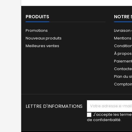
c
C
inc
PRODUITS
NOTRE 
Promotions
Livraison
Nouveaux produits
Mentions
Meilleures ventes
Conditio
À propos
Paiement
Contact
Plan du s
Comptoir
LETTRE D'INFORMATIONS
J'accepte les termes
de confidentialité.