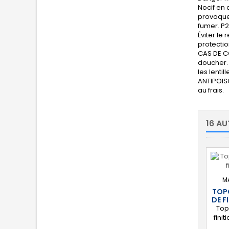
Nocif en 
provoquer
fumer. P2
Éviter le
protectio
CAS DE C
doucher. 
les lenti
ANTIPOISO
au frais.
16 AU
M
TOP
DE F
Top
fini
im