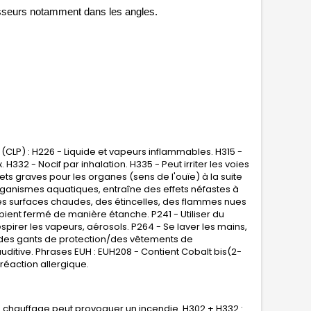
aisseurs notamment dans les angles.
(CLP) : H226 - Liquide et vapeurs inflammables. H315 -
H332 - Nocif par inhalation. H335 - Peut irriter les voies
ets graves pour les organes (sens de l'ouïe) à la suite
organismes aquatiques, entraîne des effets néfastes à
 des surfaces chaudes, des étincelles, des flammes nues
ipient fermé de manière étanche. P241 - Utiliser du
spirer les vapeurs, aérosols. P264 - Se laver les mains,
 des gants de protection/des vêtements de
itive. Phrases EUH : EUH208 - Contient Cobalt bis(2-
éaction allergique.
e chauffage peut provoquer un incendie. H302 + H332 :