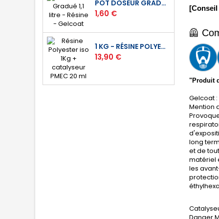
POT DOSEUR GRADUÉ 1,1 LITRE - RÉSINE - GELCOAT
[Conseil
Prix
1,60 €
🦺 
Com
1 KG - RÉSINE POLYESTER ISO DE STRATIFICATION
Prix
13,90 €
"Produit 
Gelcoat :
Mention d
Provoque 
respirato
d'exposit
long term
et de tou
matériel 
les avan
protectio
éthylhex
Catalyseu
Danger Me