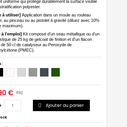
 et uniforme qui protège durablement la surface visible 
stratification polyester.
 à utiliser] 
Application dans un moule au rouleau 
, au pinceau ou au pistolet à gravité (diluez avec 10% 
e maximum). 
 à l'emploi]
 Kit composé d’un seau métallique ou d'un 
stique de 25 kg de gelcoat de finition et d’un flacon 
plastique de 50 cl de catalyseur au Peroxyde de 
hylcétone (PMEC).
 :
ir
Incolore/Transparent
Gris
Gris
Gris
Vert
clair
moyen
foncé
6020
(RAL
(RAL
(RAL
7035)
7004)
7011)
90 €
TTC
Ajouter au panier
é

tock