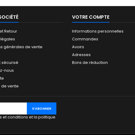
atalyseur PMEC 50 cl
uniforme qui protège
surface
ouleurs : blanc, noir,
durablement la surface
stratifi
olore, vert, nuances...
visible de votre stratification...
SOCIÉTÉ
VOTRE COMPTE
 et Retour
Informations personnelles
 légales
Commandes
ns générales de vente
Avoirs
Adresses
 sécurisé
Bons de réduction
ez-nous
ite
 de vente
 et conditions et la politique