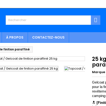

À PROPOS
CONTACTEZ-NOUS
 finition paraffiné
25 kg
para
Marque
Gelcoat p
pour la fi
revêtemen
camping-c
🔝
[Finit