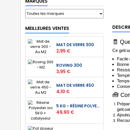
MARQUES
DESCRI
MEILLEURES VENTES
🧾
Quel
MAT DE VERRE 300
Prix
2,95 €
Ce gelcoa
Facile 
Bonne 
ROVING 300
Résista
Prix
3,95 €
Tempér
Temps 
MAT DE VERRE 450
Conserv
Prix
4,10 €
🧰
Com
Prépare
5 KG - RÉSINE POLYESTER ISO DE STRATIFICATION
gelcoa
Prix
49,90 €
Ajoute
Recouv