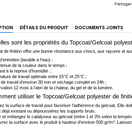
Partager
PTION
DÉTAILS DU PRODUIT
DOCUMENTS JOINTS
les sont les propriétés du Topcoat/Gelcoat polyeste
t de finition offre une bonne résistance aux chocs, aux rayures et a
d'entretien (lavable à l’eau) ; 
tenue de la couleur dans le temps ;
nt à la reprise d’humidité  ; 
ature de travail optimale entre 15°C et 25°C ;
de travail d’environ 30 min et séchage complet en 24h ; 
ation 12 mois à l'abri de la chaleur, du gel et de la lumière.
ment utiliser le Topcoat/Gelcoat polyester de finit
z la surface de travail pour favoriser l’adhérence du gelcoat. Elle do
t déjà existant ou dépoussiérez les supports bruts. 
z et mélangez le catalyseur au gelcoat (entre 1 et 3% selon la tempéra
rez la surface avec le produit à hauteur d’environ 500 gr/m². Laissez