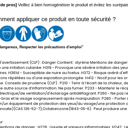
 de pros]
 Veillez à bien homogénéiser le produit et évitez les surép
ment appliquer ce produit en toute sécurité ?
dangereux, Respecter les précautions d'emploi"
'avertissement (CLP) : Danger Contient : styrène Mentions de danger 
une irritation cutanée. H319 - Provoque une sévère irritation des yeux. 
ires. H361d - Susceptible de nuire au foetus. H372 - Risque avéré d'eff
ions répétées ou d'une exposition prolongée. H412 - Nocif pour les 
e. Conseils de prudence (CLP) : P210 - Tenir à l’écart de la chaleur,
te autre source d’inflammation. Ne pas fumer. P233 - Maintenir le réc
électrique/de ventilation/d'éclairage antidéflagrant. P260 - Ne pas re
t-bras et le visage soigneusement après manipulation. P280 - Porter
n/un équipement de protection des yeux/du visage/une protection aud
anoate)(CAS 136-52-7),Octabenzone(1843-05-6). Peut produire une r
r :
ntions de danger : H226 : Liquide et vapeurs inflammables. H242 : L