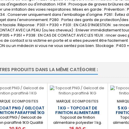
cas d'ingestion ou d'inhalation. H314 : Provoque de graves brûlures de
 une irritation des voies respiratoires. Mises en garde : Prévention : P21
34 : Conserver uniquement dans l'emballage d'origine. P261 : Évitez d
 rejet dans l'environnement. P280 : Portez des gants de protection/d
n faciale. Réponse : P301 + P330 + P331 : EN CAS D’INGESTION : se rince
ONTACT AVEC LA PEAU (ou les cheveux) : Enlever immédiatement tous 
P305 + P351 + P338 : EN CAS DE CONTACT AVEC LES YEUX : rincer avec 
lles de contact si la victime en porte et si elles peuvent être facileme
N ou un médecin si vous ne vous sentez pas bien. Stockage : P403 + 
TRES PRODUITS DANS LA MÊME CATÉGORIE :
ARQUE:
ECOMPOSITES
MARQUE:
ECOMPOSITES
MARQU
COAT PNG / GELCOAT
1 KG - TOPCOAT DE
5 KG
INITION PARAFFINÉ 1KG
FINITION ALIMENTAIRE
FINITI
coat PNG / Gelcoat de
Topcoat de finition
Topc
tion paraffiné 1KG Qualité
alimentaire polyester 1 kg.
alimenta
mersion Blanc / Noir /
Produit est idéal pour la
Produit
Prix
Prix
20,50 €
25,90 €