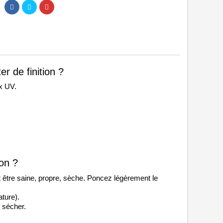
r de finition ?
ux UV.
ion ?
it être saine, propre, sèche. Poncez légèrement le 
ture). 
 sécher.