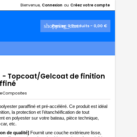
Bienvenue,
Connexion
ou
Créez votre compte
shopping_cart
Panier:
0
Produits - 0,00 €
 - Topcoat/Gelcoat de finition
ffiné
eComposites
olyester paraffiné et pré-accéléré. Ce produit est idéal 
nition, la protection et l’étanchéification de tout 
t en polyester sur votre bateau, pièce technique, 
ar, etc. 
ion de qualité] 
Fournit une couche extérieure lisse, 