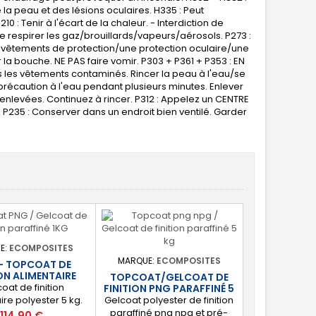
 la peau et des lésions oculaires. H335 : Peut
0 : Tenir à l'écart de la chaleur. - Interdiction de
e respirer les gaz/brouillards/vapeurs/aérosols. P273 :
es vêtements de protection/une protection oculaire/une
r la bouche. NE PAS faire vomir. P303 + P361 + P353 : EN
les vêtements contaminés. Rincer la peau à l'eau/se
précaution à l'eau pendant plusieurs minutes. Enlever
nt enlevées. Continuez à rincer. P312 : Appelez un CENTRE
P235 : Conserver dans un endroit bien ventilé. Garder
E:
ECOMPOSITES
MARQUE:
ECOMPOSITES
 - TOPCOAT DE
ON ALIMENTAIRE
TOPCOAT/GELCOAT DE
oat de finition
FINITION PNG PARAFFINÉ 5
KG
ire polyester 5 kg.
Gelcoat polyester de finition
 est idéal pour la
paraffiné png npg et pré-
Prix
114,90 €