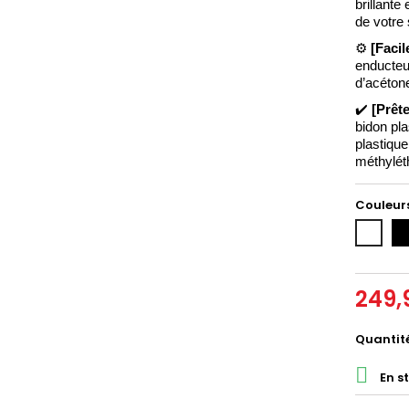
brillante
de votre 
⚙️ 
[Facile
enducteur
d’acéton
✔️ 
[Prête
bidon pla
méthylét
Couleurs
No
Blanc
249,
Quantit

En s