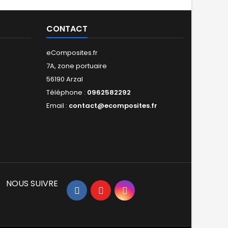
 visible de votre
cation polyester. ⚙️
[Facile à...
CONTACT
eComposites.fr
7A, zone portuaire
56190 Arzal
Téléphone :
0962582292
Email :
contact@ecomposites.fr
NOUS SUIVRE