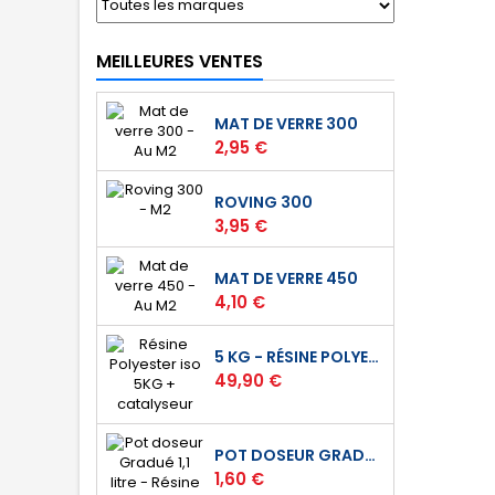
MEILLEURES VENTES
MAT DE VERRE 300
Prix
2,95 €
ROVING 300
Prix
3,95 €
MAT DE VERRE 450
Prix
4,10 €
5 KG - RÉSINE POLYESTER ISO DE STRATIFICATION
Prix
49,90 €
POT DOSEUR GRADUÉ 1,1 LITRE - RÉSINE - GELCOAT
Prix
1,60 €