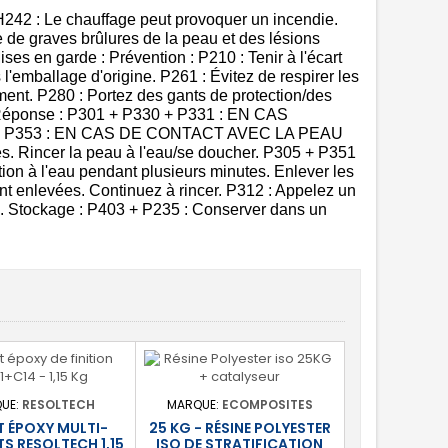
H242 : Le chauffage peut provoquer un incendie.
 de graves brûlures de la peau et des lésions
ises en garde : Prévention : P210 : Tenir à l'écart
l'emballage d'origine. P261 : Évitez de respirer les
ement. P280 : Portez des gants de protection/des
e. Réponse : P301 + P330 + P331 : EN CAS
361 + P353 : EN CAS DE CONTACT AVEC LA PEAU
s. Rincer la peau à l'eau/se doucher. P305 + P351
à l'eau pendant plusieurs minutes. Enlever les
ement enlevées. Continuez à rincer. P312 : Appelez un
Stockage : P403 + P235 : Conserver dans un
UE:
RESOLTECH
MARQUE:
ECOMPOSITES
T ÉPOXY MULTI-
25 KG - RÉSINE POLYESTER
S RESOLTECH 1,15
ISO DE STRATIFICATION