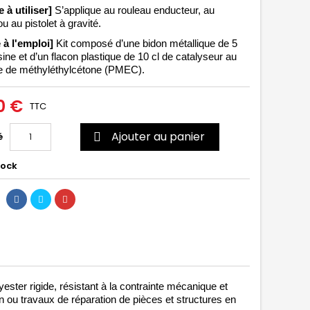
e à utiliser] 
S’applique au 
rouleau enducteur
, au 
ou au pistolet à gravité. 
 à l'emploi]
 Kit composé d’une bidon métallique de 5 
ine et d’un flacon plastique de 10 cl de catalyseur au 
 de 
méthyléthylcétone (PMEC).
0 €
TTC
Ajouter au panier
é

tock
ter rigide, résistant à la contrainte mécanique et 
on ou travaux de réparation de pièces et structures en 