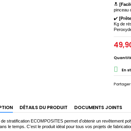
🔝
[Facil
pinceau
 
✔️ 
[Prête
Kg de rés
Peroxyde
49,9
Quantit

En s
Partager
PTION
DÉTAILS DU PRODUIT
DOCUMENTS JOINTS
 de stratification ECOMPOSITES permet d'obtenir un revêtement polyes
ans le temps. C'est le produit idéal pour tous vos projets de fabricati