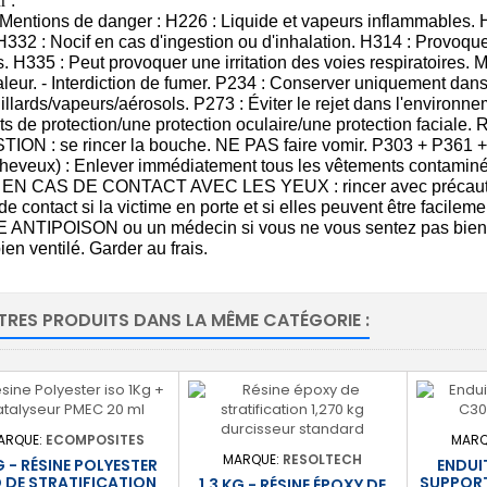
r :
Mentions de danger : H226 : Liquide et vapeurs inflammables. 
332 : Nocif en cas d'ingestion ou d'inhalation. H314 : Provoque
s. H335 : Peut provoquer une irritation des voies respiratoires. M
aleur. - Interdiction de fumer. P234 : Conserver uniquement dans 
illards/vapeurs/aérosols. P273 : Éviter le rejet dans l'environn
s de protection/une protection oculaire/une protection facial
TION : se rincer la bouche. NE PAS faire vomir. P303 + P
cheveux) : Enlever immédiatement tous les vêtements contaminé
: EN CAS DE CONTACT AVEC LES YEUX : rincer avec précaution 
s de contact si la victime en porte et si elles peuvent être facil
ANTIPOISON ou un médecin si vous ne vous sentez pas bien. 
ien ventilé. Garder au frais.
TRES PRODUITS DANS LA MÊME CATÉGORIE :
ARQUE:
ECOMPOSITES
MARQ
MARQUE:
RESOLTECH
G - RÉSINE POLYESTER
ENDUI
O DE STRATIFICATION
SUPPORT
1,3 KG - RÉSINE ÉPOXY DE