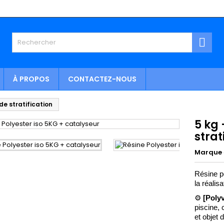

À PROPOS
CONTACTEZ-NOUS
de stratification
5 kg 
strat
Marque
Résine po
la réalis
⚙️
 [Poly
piscine,
et objet d