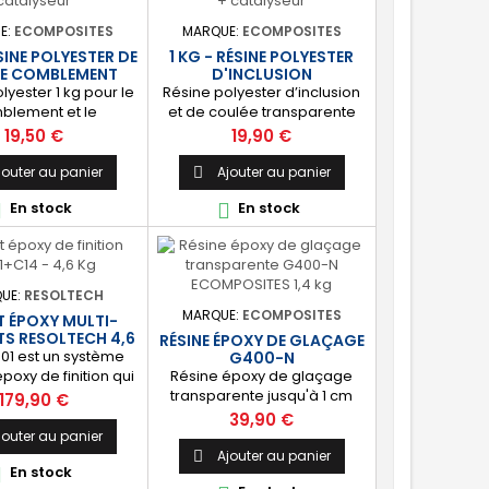
omposant livré avec
statue, plan de travail,
n durcisseur.
vasque, décoration,
E:
ECOMPOSITES
MARQUE:
ECOMPOSITES
sculpture, etc. 🔝 [Facile à
ÉSINE POLYESTER DE
1 KG - RÉSINE POLYESTER
utiliser]...
E COMBLEMENT
D'INCLUSION
TRANSPARENTE
lyester 1 kg pour le
Résine polyester d’inclusion
blement et le
et de coulée transparente
age de surfaces en
stabilisée aux U.V 1 kg. Parfait
Prix
Prix
19,50 €
19,90 €
er ou en bois, le
pour le moulage décoratif,
ment d’armatures
l’inclusion et la réalisation de
jouter au panier
Ajouter au panier

ues et composites
pièces. ⚙️ [Polyvalente]
En stock
En stock


renforcement de
Convient à tout type de
 ⚙️ [Polyvalente]
projet de coulée et
le coulage d’une
d’inclusion : orgonite, objet
solide de forte
publicitaire, moulage
. Convient pour une
décoratif, collection
UE:
RESOLTECH
mme d’applications
d’insectes, imitation du
MARQUE:
ECOMPOSITES
T ÉPOXY MULTI-
tisme, bâtiment,
verre. 🔝 [Facile à utiliser]...
S RESOLTECH 4,6
RÉSINE ÉPOXY DE GLAÇAGE
rie, industrie. 🔝
KG
301 est un système
G400-N
[Facile à...
poxy de finition qui
Résine époxy de glaçage
obtenir une surface
transparente jusqu'à 1 cm
Prix
179,90 €
 et résistante aux
G400-N ECOMPOSITES.
Prix
39,90 €
e produit est idéal
[Protection] : Couche de
jouter au panier
raitement préventif
protection anti ratures, anti
Ajouter au panier

En stock

f de l’osmose et de
uv (sans jaunissement) et