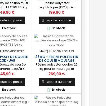
KG
xy de finition multi-
Résine polyester
E-FILL C301 1,15 kg.
isophtalique (ISO) pré-
obtenir une surface
accélérée. Parfait pour la
Prix
Prix
49,90 €
199,90 €
 et résistante aux
réalisation ou la réparation
. Idéal pour le
de stratifiés composites. ⚙️
jouter au panier
Ajouter au panier

ment préventif ou
[Polyvalente] Convient à tout
En stock
En stock


e l’osmose et de la
type de besoin : bateau,
. [Polyvalent] Très
piscine, carrosserie,
accroche sur la
modélisme, moulage au
es surfaces : bois,
contact, décoration et objet
um, acier, béton,
d'art, etc. 🔝 [Facile à utiliser]
ter, époxy, etc.
S’applique au rouleau
E:
ECOMPOSITES
MARQUE:
ECOMPOSITES
le avec tout type
enducteur, au pinceau ou au
ÉPOXY DE COULÉE
25 KG - RÉSINE POLYESTER
e peinture...
pistolet à gravité....
C3D-UVR
DE COULÉE MOULAGE
 époxy de coulée
Résine polyester coulée 25
arente jusqu'à 5
kg pour le moulage, la
POSITES C3D-UVR.
reproduction d’objets et la
Prix
Prix
45,90 €
269,90 €
nte] : Parfait pour
réalisation de pièces
ière, bijoux, lampe,
pleines. ⚙️ [Polyvalente]
jouter au panier
Ajouter au panier

e épaisse, objet
Permet diverses applications
En stock
En stock


if, mobilier, etc.
de moulage et de coulage
lité] : Transparent,
en masse pour la fabrication
lles d'air et anti
d’objets d’art et le loisir
ment (résistant aux
créatif : bijoux, figurine, buste,