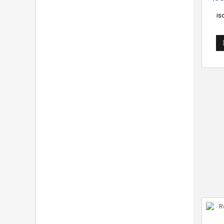
is
acc
réal
de s
[Po
tout 
mo
cont
d'art,
: 
endu