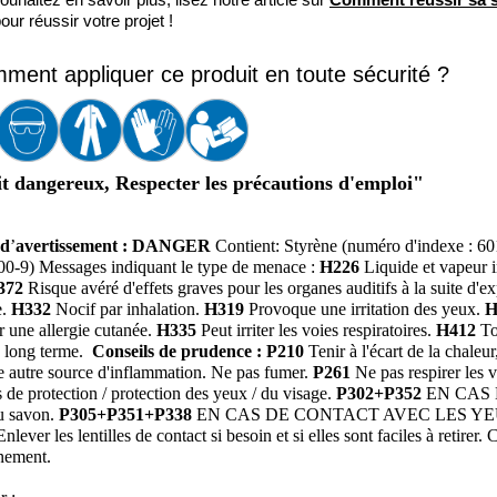
ouhaitez en savoir plus, lisez notre article sur 
Comment réussir sa st
our réussir votre projet !
ment appliquer ce produit en toute sécurité ?
t dangereux, Respecter les précautions d'emploi"
 d
’
avertissement : DANGER
Contient: Styrène (numéro d'indexe : 6
0-9) Messages indiquant le type de menace :
H226
Liquide et vapeur
372
Risque avéré d'effets graves pour les organes auditifs à la suite d'e
e.
H332
Nocif par inhalation.
H319
Provoque une irritation des yeux.
H
 une allergie cutanée.
H335
Peut irriter les voies respiratoires.
H412
To
à long terme.
Conseils de prudence :
P210
Tenir à l'écart de la chaleu
te autre source d'inflammation. Ne pas fumer.
P261
Ne pas respirer les 
 de protection / protection des yeux / du visage.
P302+P352
EN CAS D
au savon.
P305+P351+P338
EN CAS DE CONTACT AVEC LES YEUX : Ri
nlever les lentilles de contact si besoin et si elles sont faciles à retirer.
nement.