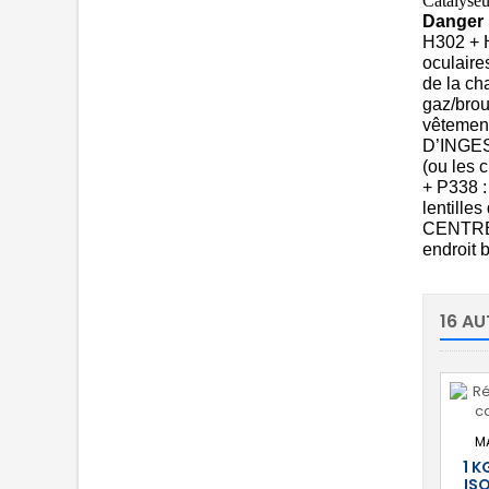
Catalyseu
Danger
H302 + H
oculaire
de la ch
gaz/brou
vêtement
D’INGES
(ou les 
+ P338 
lentille
CENTRE 
endroit b
16 AU
M
1 K
IS