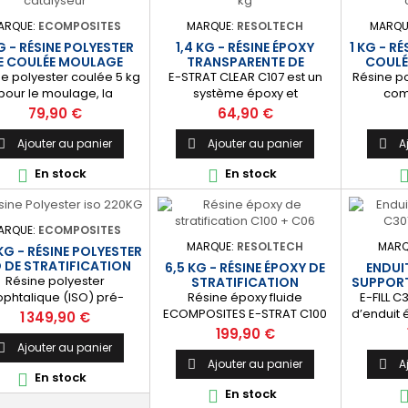
UV). Bi-c
so
ARQUE:
ECOMPOSITES
MARQUE:
RESOLTECH
MARQU
G - RÉSINE POLYESTER
1,4 KG - RÉSINE ÉPOXY
1 KG - R
E COULÉE MOULAGE
TRANSPARENTE DE
COULÉ
STRATIFICATION
e polyester coulée 5 kg
E-STRAT CLEAR C107 est un
Résine po
pour le moulage, la
système époxy et
com
oduction d’objets et la
transparent de haute qualité
rempliss
Prix
Prix
79,90 €
64,90 €
éalisation de pièces
pour la stratification ou le
polyest
ines. ⚙️ [Polyvalente]
glaçage. ⚙️ [Système
scelle
Ajouter au panier
Ajouter au panier
A



t diverses applications
spécial] Idéal pour la
métalliq
En stock
En stock


moulage et de coulage
fabrication et le glaçage de
ou le 
sse pour la fabrication
surfs, windsurfs, planches de
pièces.
objets d’art et le loisir
kite, kayaks, canoës, ou tout
Permet 
f : bijoux, figurine, buste,
autre pièce nécessitant un
masse 
ARQUE:
ECOMPOSITES
tatue, plan de travail,
aspect transparent. 🔝
épaisseur
MARQUE:
RESOLTECH
MARQ
KG - RÉSINE POLYESTER
vasque, décoration,
[Finition de qualité] Permet
large ga
O DE STRATIFICATION
6,5 KG - RÉSINE ÉPOXY DE
ENDUI
pture, etc. 🔝 [Facile à
d'obtenir une finition brillante
: nau
Résine polyester
STRATIFICATION
SUPPORT
utiliser]...
et anti UV...
carrosse
Résine époxy fluide
E-FILL C
ophtalique (ISO) pré-
ECOMPOSITES E-STRAT C100
d’enduit é
élérée. Parfait pour la
Prix
1 349,90 €
pour la stratification, le
permet d'
isation ou la réparation
Prix
199,90 €
collage, la construction ou la
étanche
tratifiés composites. ⚙️
Ajouter au panier

réparation de pièces
chocs. C
valente] Convient à tout
Ajouter au panier
A


En stock

techniques ou structures
pour le t
pe de besoin : bateau,
En stock

composites. Durcisseur
ou curati
piscine, carrosserie,