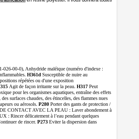
ratification
en résine polyester. Il vous donnera toutes 
01-026-00-0), Anhydride maléique (numéro d'indexe :
 inflammables.
H361d
Susceptible de nuire au
xpositions répétées ou d'une exposition
315
Agit de façon irritante sur la peau.
H317
Peut
xique pour les organismes aquatiques, entraîne des effets
r, des surfaces chaudes, des étincelles, des flammes nues
vapeurs ou aérosols.
P280
Porter des gants de protection /
E CONTACT AVEC LA PEAU : Laver abondement à
ncer délicatement à l’eau pendant quelques
 Continuer de rincer.
P273
Eviter la dispersion dans