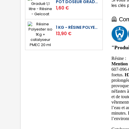
Si vous s
POT DOSEUR GRADUÉ 1,1 LITRE - RÉSINE - GELCOAT
les clés p
Prix
1,60 €
🦺 
Com
1 KG - RÉSINE POLYESTER ISO DE STRATIFICATION
Prix
13,90 €
"Produi
Résine :
Mention
607-096-0
foetus.
H
prolongé
provoquer
néfastes 
et de tou
vêtements
l’eau et 
minutes. E
l’environ