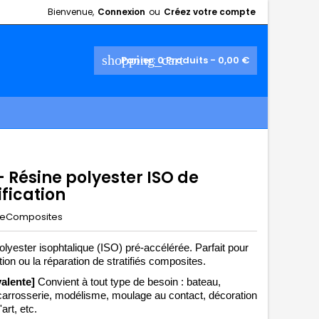
Bienvenue,
Connexion
ou
Créez votre compte
shopping_cart
Panier:
0
Produits - 0,00 €
- Résine polyester ISO de
ification
eComposites
lyester isophtalique (ISO) pré-accélérée. Parfait pour 
ation ou la réparation de stratifiés composites.
valente]
 Convient à tout type de besoin : bateau, 
 carrosserie, modélisme, moulage au contact, décoration 
'art, etc. 