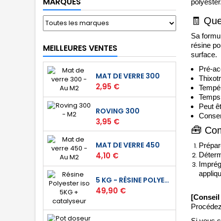
MARQUES
polyester.
🧾
Quel
Sa formul
résine po
MEILLEURES VENTES
surface
. 
Pré-ac
MAT DE VERRE 300
Thixotr
Prix
2,95 €
Tempér
Temps 
Peut ê
ROVING 300
Conserv
Prix
3,95 €
🧰
Com
MAT DE VERRE 450
Prépare
Prix
4,10 €
Détermi
Imprég
appliq
5 KG - RÉSINE POLYESTER ISO DE STRATIFICATION
Prix
49,90 €
[Conseil
Procédez 