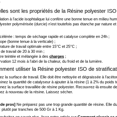
 
les sont les propriétés de la Résine polyester ISO 
ation à l'acide isophtalique lui confère une bonne tenue en milieu humi
lyester polymérisée (durcie) n'est toutefois pas étanche par nature et 
célérée : temps de séchage rapide et catalyse complète en 24h ; 
ope (bonne tenue à la verticale) ;
ature de travail optimale entre 15°C et 25°C ;
de travail de 20 à 30 min ;
tre teintée et mélangée à des 
charges
;
ation 12 mois à l'abri de la chaleur, du froid et de la lumière.
ment utiliser la Résine polyester ISO de stratificat
z la surface de travail. Elle doit être nettoyée et dégraissée à l’acéto
nez la quantité de catalyseur à ajouter à la résine (1 à 2% du poids to
nez la surface travaillée de résine polyester. Recouvrez-là ensuite de
uez à nouveau de la résine. Laissez sécher.
 de pros]
 Ne préparez pas une trop grande quantité de résine. Elle du
plutôt par tranches de 500 Gr à 1 Kg. 