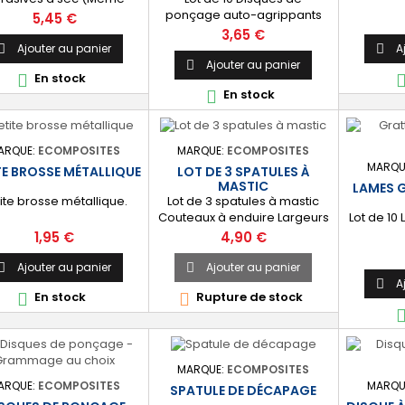
ponçage auto-agrippants
ammage) Grammages
Prix
5,45 €
Idéal pour décaper et lisser
onibles : 40 - 80 - 120 -
Prix
3,65 €
les stratifications polyester,
80 - 240 Dimensions :
Ajouter au panier
A


les gelcoats, les mastics...
230mm X 230mm
Ajouter au panier

En stock

grammages 2X60 + 4X120 +
En stock

4X240 Diamètre : 125mm
ARQUE:
ECOMPOSITES
MARQUE:
ECOMPOSITES
MARQU
TE BROSSE MÉTALLIQUE
LOT DE 3 SPATULES À
MASTIC
LAMES 
ite brosse métallique.
Lot de 3 spatules à mastic
Lot de 10
Couteaux à enduire Largeurs
: 30mm 50mm 70mm
Prix
Prix
1,95 €
4,90 €
Ajouter au panier
Ajouter au panier


A

En stock
Rupture de stock


MARQUE:
ECOMPOSITES
ARQUE:
ECOMPOSITES
MARQU
SPATULE DE DÉCAPAGE