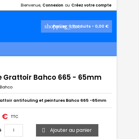
Bienvenue,
Connexion
ou
Créez votre compte
shopping_cart
Panier:
0
Produits - 0,00 €
 Grattoir Bahco 665 - 65mm
Bahco
attoir antifouling et peintures Bahco 665 -65mm
0 €
TTC
Ajouter au panier
é
