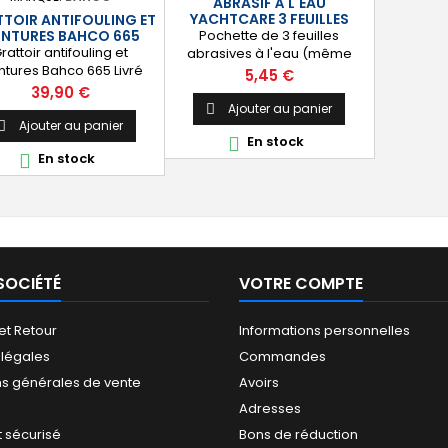
ABRASIF À L'EAU
YACHTCARE 3 FEUILLES
TOIR ANTIFOULING ET
Pochette de 3 feuilles
INTURES BAHCO 665
rattoir antifouling et
abrasives à l'eau (même
ntures Bahco 665 Livré
grammage) Grammages
Prix
5,45 €
c 1 lame en carbure de
disponibles : 180 - 320 - 600 -
Prix
39,90 €
stène interchangeable
1000 Dimensions : 230mm X
Ajouter au panier

mm Lame en carbure
230mm
Ajouter au panier

En stock

cémenté ayant une
En stock

rabilité de vie jusqu'à
is supérieure à celle des
lames en acier.
SOCIÉTÉ
VOTRE COMPTE
 et Retour
Informations personnelles
 légales
Commandes
ns générales de vente
Avoirs
Adresses
 sécurisé
Bons de réduction