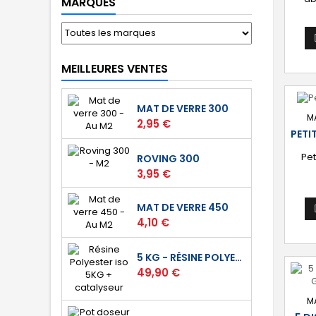
MARQUES
gr
disp
1
MEILLEURES VENTES
MAT DE VERRE 300
M
Prix
2,95 €
PETI
Pet
ROVING 300
Prix
3,95 €
MAT DE VERRE 450
Prix
4,10 €
5 KG - RÉSINE POLYESTER ISO DE STRATIFICATION
Prix
49,90 €
M