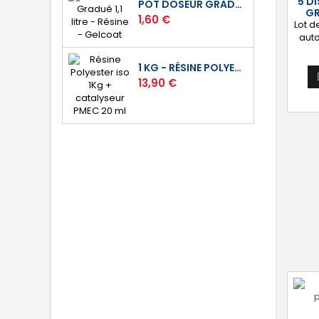
5 D
POT DOSEUR GRADUÉ 1,1 LITRE - RÉSINE - GELCOAT
GR
Prix
1,60 €
Lot 
aut
gr
disp
1 KG - RÉSINE POLYESTER ISO DE STRATIFICATION
120 
Prix
13,90 €
600 