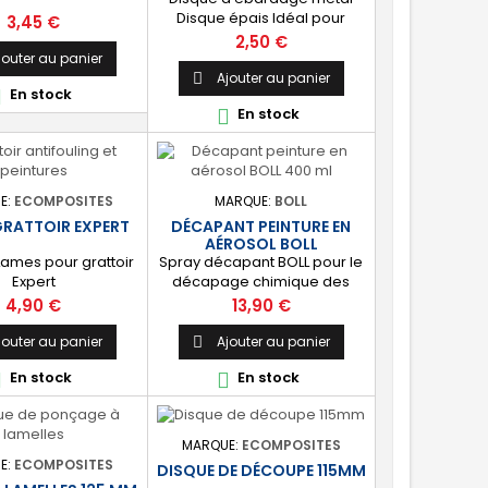
Disque épais Idéal pour
Prix
3,45 €
l'ébardage des métaux et
Prix
2,50 €
stratifiés Diamètre : 180mm
jouter au panier
Ajouter au panier

En stock

En stock

E:
ECOMPOSITES
MARQUE:
BOLL
GRATTOIR EXPERT
DÉCAPANT PEINTURE EN
AÉROSOL BOLL
 Lames pour grattoir
Spray décapant BOLL pour le
Expert
décapage chimique des
peintures et vernis. [Multi-
Prix
Prix
4,90 €
13,90 €
surfaces] : Métal, bois, pierre,
brique, etc.
jouter au panier
Ajouter au panier

En stock
En stock


MARQUE:
ECOMPOSITES
E:
ECOMPOSITES
DISQUE DE DÉCOUPE 115MM