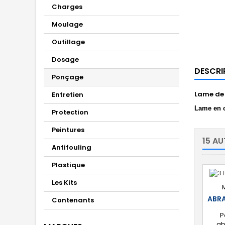
Charges
Moulage
Outillage
Dosage
DESCRI
Ponçage
Lame de 
Entretien
Lame en c
Protection
Peintures
15 AU
Antifouling
Plastique
Les Kits
ABRA
Contenants
P
ab