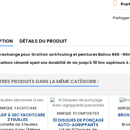

Rupt
Partager
PTION
DÉTAILS DU PRODUIT
rechange pour Grattoir antifouling et peintures Bahco 665 -6
arbure cémenté ayant une durabilité de vie jusqu'à 50 fois supérieure à 
TRES PRODUITS DANS LA MÊME CATÉGORIE :
MARQUE:
YACHTCARE
MARQU
MARQUE:
ECOMPOSITES
SIF À SEC YACHTCARE
BROS
3 FEUILLES
10 DISQUES DE PONÇAGE
ochette de 3 feuilles
Bros
AUTO-AGRIPPANTS
PANACHÉS
Lot de 10 Disques de
rasives à sec (Même