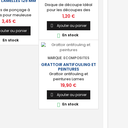
 LAMELLES 125 MM
Disque de découpe Idéal
es de ponçage à
pour les découpes des
es pour meuleuse
métaux et stratifiés Diamètre
Prix
1,20 €
 Diamètre : 125mm.
: 115mm
Prix
3,45 €
Ajouter au panier

jouter au panier
En stock

En stock

MARQUE:
ECOMPOSITES
GRATTOIR ANTIFOULING ET
PEINTURES
Grattoir antifouling et
peintures Lames
interchangeables Livré avec
Prix
19,90 €
11 lames
Ajouter au panier

En stock
