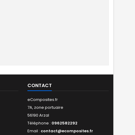
CONTACT
eComposites.fr
7A, zone portuaire
56190 Arzal
Téléphone :
0962582292
Email :
contact@ecomposites.fr