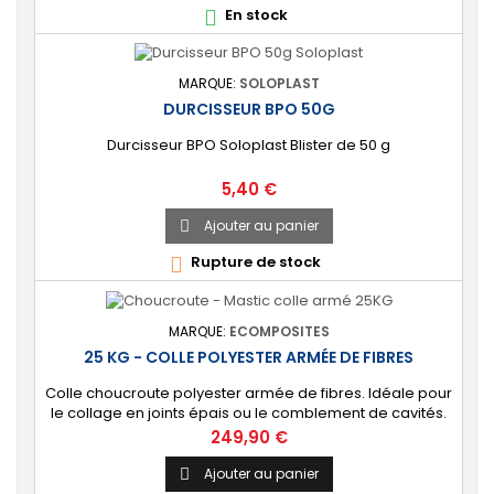
En stock

immergée des coques en...
MARQUE:
SOLOPLAST
DURCISSEUR BPO 50G
Durcisseur BPO Soloplast Blister de 50 g
Prix
5,40 €
Ajouter au panier

Rupture de stock

MARQUE:
ECOMPOSITES
25 KG - COLLE POLYESTER ARMÉE DE FIBRES
Colle choucroute polyester armée de fibres. Idéale pour
le collage en joints épais ou le comblement de cavités.
⚙️ [Résistante] Colle renforcée aux fibres de verre,
Prix
249,90 €
résistante aux fortes contraintes mécaniques. Convient à
tout type de besoin : bateau, carrosserie, bâtiment, etc.
Ajouter au panier

🔝 [Facile à utiliser] S’applique à la spatule comme une