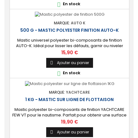
En stock

immergée des coques en...
MARQUE:
AUTO K
500 G - MASTIC POLYESTER FINITION AUTO-K
Mastic universel polyester bi-composants de finition
AUTO-K. Idéal pour lisser les défauts, garnir ou niveler
une surface avant peinture. ⚙️ [Universel] Conçu
Prix
15,90 €
initialement pour les travaux de carrosserie, le mastic
AUTO-K peut être utilisé pour garnir tout type de support
Ajouter au panier

d’épaisseur inférieure à 0,5 cm : polyester, métal, béton,
En stock

plastique, céramique,...
MARQUE:
YACHTCARE
1 KG - MASTIC SUR LIGNE DE FLOTTAISON
Mastic polyester bi-composants de finition YACHTCARE
FEW VT pour le nautisme. Parfait pour obtenir une surface
lisse, non poreuse et prête à peindre au-dessus de la
Prix
19,90 €
ligne de flottaison de votre bateau. ⚙️ [Haute qualité]
Formulation de qualité supérieure et sans styrène.
Ajouter au panier

Conçu pour tous travaux se situant sur la partie non