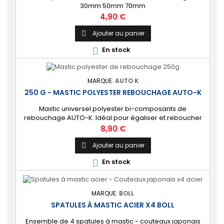
30mm 50mm 70mm
Prix
4,90 €
Ajouter au panier

En stock

MARQUE:
AUTO K
250 G - MASTIC POLYESTER REBOUCHAGE AUTO-K
Mastic universel polyester bi-composants de
rebouchage AUTO-K. Idéal pour égaliser et reboucher
les défauts de surface. ⚙️ [Multi-usages] Spécialement
Prix
8,90 €
conçu pour la carrosserie automobile et moto. Peut
s’appliquer sur tout type de support : polyester, métal,
Ajouter au panier

béton, plastique, céramique, bois, pierre. 🔝 [Idéal pour
En stock

le rebouchage] Permet d'obtenir une...
MARQUE:
BOLL
SPATULES À MASTIC ACIER X4 BOLL
Ensemble de 4 spatules à mastic - couteaux japonais