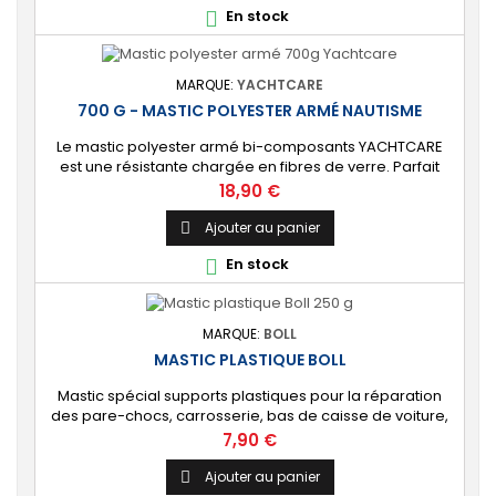
En stock

pâte. Un révélateur...
MARQUE:
YACHTCARE
700 G - MASTIC POLYESTER ARMÉ NAUTISME
Le mastic polyester armé bi-composants YACHTCARE
est une résistante chargée en fibres de verre. Parfait
pour le rebouchage, la réparation et le collage des
Prix
18,90 €
surfaces de votre bateau nécessitant un renfort solide.
⚙️ [Excellente adhérence] Développé pour l’univers du
Ajouter au panier

nautisme. Dispose d’une excellente adhérence sur les
En stock

coques en stratifié polyester ou en...
MARQUE:
BOLL
MASTIC PLASTIQUE BOLL
Mastic spécial supports plastiques pour la réparation
des pare-chocs, carrosserie, bas de caisse de voiture,
camping-car et moto. [Polyvalent] Adhère à la plupart
Prix
7,90 €
des plastiques (sauf polyéthylène - PE et Téflon - PTFE).
[Flexible] Formule facile à appliquer pour colmater les
Ajouter au panier

fissures, rayures et trous.