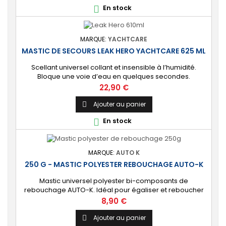
En stock

MARQUE:
YACHTCARE
MASTIC DE SECOURS LEAK HERO YACHTCARE 625 ML
Scellant universel collant et insensible à l’humidité.
Bloque une voie d’eau en quelques secondes.
Indispensable pour la sécurité à bord de votre bateau.
Prix
22,90 €
⚙️ [Multi-supports] Efficace sur toutes les formes
d'ouvertures ou déchirures. 🔝[Rapidement adhérente]
Ajouter au panier

Adhère en quelques secondes sur tous les matériaux
En stock

présents dans un bateau, bois, métaux,...
MARQUE:
AUTO K
250 G - MASTIC POLYESTER REBOUCHAGE AUTO-K
Mastic universel polyester bi-composants de
rebouchage AUTO-K. Idéal pour égaliser et reboucher
les défauts de surface. ⚙️ [Multi-usages] Spécialement
Prix
8,90 €
conçu pour la carrosserie automobile et moto. Peut
s’appliquer sur tout type de support : polyester, métal,
Ajouter au panier
