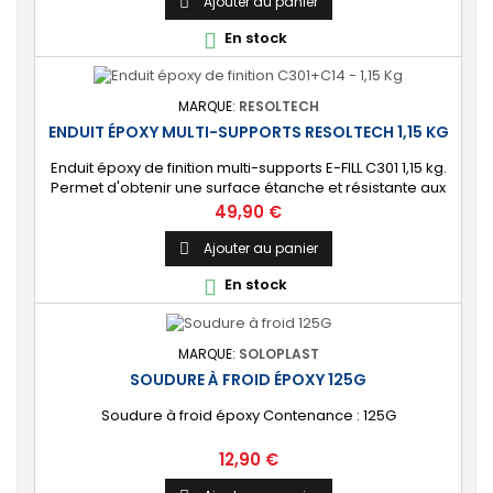
lisse] : Surface uniforme, sans fissures. Parfait pour
Ajouter au panier

aspérités, rayures, trous jusqu'à 3 mm. Existe en 3
En stock

conditionnements : 250G, 1Kg et...
MARQUE:
RESOLTECH
ENDUIT ÉPOXY MULTI-SUPPORTS RESOLTECH 1,15 KG
Enduit époxy de finition multi-supports E-FILL C301 1,15 kg.
Permet d'obtenir une surface étanche et résistante aux
chocs. Idéal pour le traitement préventif ou curatif de
Prix
49,90 €
l’osmose et de la corrosion. [Polyvalent] Très bonne
accroche sur la plupart des surfaces : bois, aluminium,
Ajouter au panier

acier, béton, polyester, époxy, etc. Compatible avec tout
En stock

type de peinture...
MARQUE:
SOLOPLAST
SOUDURE À FROID ÉPOXY 125G
Soudure à froid époxy Contenance : 125G
Prix
12,90 €