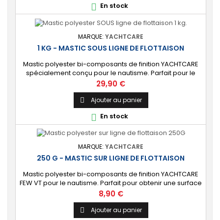
En stock

polyester ou en bois. 🔝 [Finition...
MARQUE:
YACHTCARE
1 KG - MASTIC SOUS LIGNE DE FLOTTAISON
Mastic polyester bi-composants de finition YACHTCARE
spécialement conçu pour le nautisme. Parfait pour le
rebouchage, les réparations et le lissage sous la ligne
Prix
29,90 €
de flottaison. ⚙️ [Résistant à l’eau] Formulation spéciale
de qualité marine permettant une application sur la
Ajouter au panier

partie immergée de la coque de votre bateau en
En stock

polyester ou en bois. 🔝 [Finition...
MARQUE:
YACHTCARE
250 G - MASTIC SUR LIGNE DE FLOTTAISON
Mastic polyester bi-composants de finition YACHTCARE
FEW VT pour le nautisme. Parfait pour obtenir une surface
lisse, non poreuse et prête à peindre au-dessus de la
Prix
8,90 €
ligne de flottaison de votre bateau. ⚙️ [Haute qualité]
Formulation de qualité supérieure et sans styrène.
Ajouter au panier

Conçu pour tous travaux se situant sur la partie non