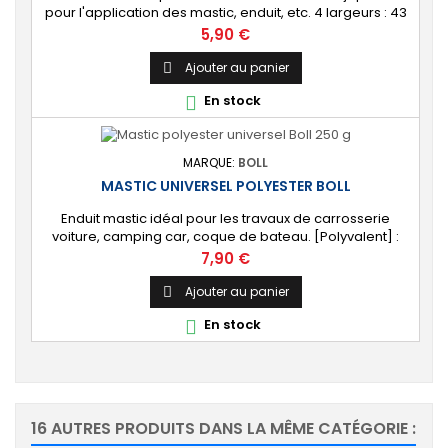
pour l'application des mastic, enduit, etc. 4 largeurs : 43
mm, 67 mm, 80 mm et 115 mm. Lame souple en acier.
Prix
5,90 €
Ajouter au panier

En stock

MARQUE:
BOLL
MASTIC UNIVERSEL POLYESTER BOLL
Enduit mastic idéal pour les travaux de carrosserie
voiture, camping car, coque de bateau. [Polyvalent] :
Très bonne adhérence. Applicable sur polyester, acier,
Prix
7,90 €
aluminium, primaire acrylique et peintures. [Rebouche et
lisse] : Surface uniforme, sans fissures. Parfait pour
Ajouter au panier

aspérités, rayures, trous jusqu'à 3 mm. Existe en 3
En stock

conditionnements : 250G, 1Kg et...
16 AUTRES PRODUITS DANS LA MÊME CATÉGORIE :