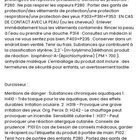
P260 : Ne pas respirer les vapeurs P280 : Porter des gants de
protection/des vêtements de protection/une protection
respiratoire/une protection des yeux. P303+P361+P353 : EN CAS
DE CONTACT AVEC LA PEAU (ou les cheveux) : Enlever
immédiatement tous les vêtements contaminés. Rincer la peau
à l'eau ou prendre une douche. P314 : Consultez un médecin si
vous ne vous sentez pas bien. P403+P235 : Conserver dans un
endroit bien ventilé. Tenir au frais. Substances qui contribuent à
la classification styrène
; 2,2
´-(m-tolylimino)diéthanol
; produit
de r
éaction : bisphénol-A-(épichlorhydrine) ( PM < 700 )
;
anhydride mal
éique
L'emballage du produit doit inclure : des
fermetures de sécurité pour enfants, un avertissement tactile.
Durcisseur :
Mentions de danger : Substances chroniques aquatiques 1 :
H410 - Très toxique pour la vie aquatique, avec des effets
durables. Irritation oculaire. 2 : H319 - Provoque une grave
irritation des yeux. Org
.
Perox
. D: H242 - Le chauffage peut
provoquer un incendie. Sensibilité cutanée 1 : H317 - Peut
provoquer une réaction allergique cutanée. Conseils de
prudence : P101 En cas de besoin de conseils médicaux, garder
le récipient ou l'étiquette du produit à portée de main. P102 :
Tenir hors de portée des enfants. P280 : Portez des gants de