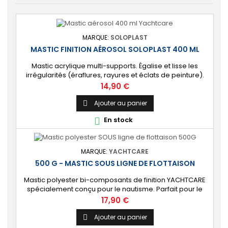
MARQUE:
SOLOPLAST
MASTIC FINITION AÉROSOL SOLOPLAST 400 ML
Mastic acrylique multi-supports. Égalise et lisse les
irrégularités (éraflures, rayures et éclats de peinture).
Convient à tout type d’applications : nautisme,
Prix
14,90 €
carrosserie, moulage, travaux ménagers. ⚙️ [Multi-
supports] Adapté pour plusieurs supports : bois, métaux
Ajouter au panier

(zinc, acier, acier galvanisé, aluminium) et stratifiés
En stock

polyester. 🔝[Finition parfaite]...
MARQUE:
YACHTCARE
500 G - MASTIC SOUS LIGNE DE FLOTTAISON
Mastic polyester bi-composants de finition YACHTCARE
spécialement conçu pour le nautisme. Parfait pour le
rebouchage, les réparations et le lissage sous la ligne
Prix
17,90 €
de flottaison. ⚙️ [Résistant à l’eau] Formulation spéciale
de qualité marine permettant une application sur la
Ajouter au panier

partie immergée de la coque de votre bateau en