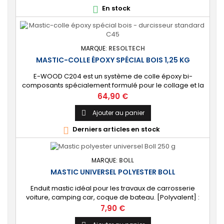
béton, plastique, céramique, bois, pierre. 🔝 [Idéal pour
En stock

le rebouchage] Permet d'obtenir une...
MARQUE:
RESOLTECH
MASTIC-COLLE ÉPOXY SPÉCIAL BOIS 1,25 KG
E-WOOD C204 est un système de colle époxy bi-
composants spécialement formulé pour le collage et la
réalisation de joints congés structuraux sur le bois.
Prix
64,90 €
Durcisseur standard ou rapide au choix. [Résistant]
Permet d’obtenir un collage en cordon épais
Ajouter au panier

parfaitement résistant et sans retrait sur tous les types
Derniers articles en stock

de bois. [Finition étanche] Fournit une surface...
MARQUE:
BOLL
MASTIC UNIVERSEL POLYESTER BOLL
Enduit mastic idéal pour les travaux de carrosserie
voiture, camping car, coque de bateau. [Polyvalent] :
Très bonne adhérence. Applicable sur polyester, acier,
Prix
7,90 €
aluminium, primaire acrylique et peintures. [Rebouche et