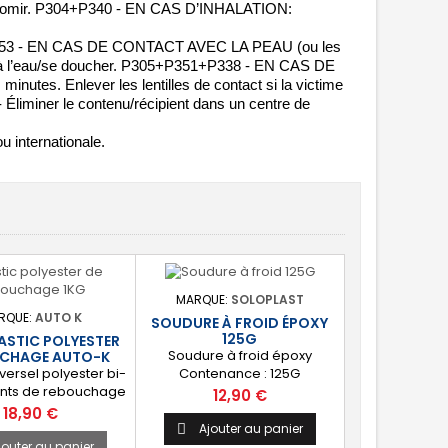
vomir. P304+P340 - EN CAS D’INHALATION: 
1+P353 - EN CAS DE CONTACT AVEC LA PEAU (ou les 
 à l’eau/se doucher. P305+P351+P338 - EN CAS DE 
tes. Enlever les lentilles de contact si la victime 
- Éliminer le contenu/récipient dans un centre de 
u internationale.
MARQUE:
SOLOPLAST
RQUE:
AUTO K
SOUDURE À FROID ÉPOXY
125G
MASTIC POLYESTER
Soudure à froid époxy
CHAGE AUTO-K
versel polyester bi-
Contenance : 125G
ts de rebouchage
Prix
12,90 €
Idéal pour égaliser
Prix
18,90 €
cher les défauts de
Ajouter au panier

 ⚙️ [Multi-usages]
jouter au panier