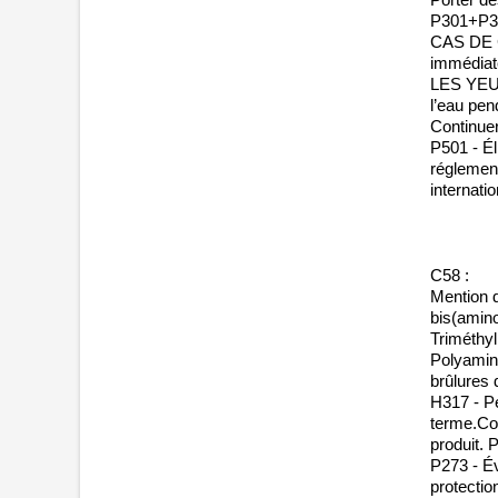
P301+P3
CAS DE 
immédiat
LES YEUX
l’eau pen
Continuer
P501 - Él
réglement
internati
C58 :
Mention d
bis(amin
Triméthy
Polyamino
brûlures 
H317 - Pe
terme.Con
produit. 
P273 - Év
protectio