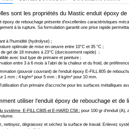
lles sont les propriétés du Mastic enduit époxy d
it époxy de rebouchage présente d’excellentes caractéristiques méc
ngement à la rupture. Sa formulation garantit une prise rapide permet
nt à l’humidité (hydrolyse) ;
ature optimale de mise en oeuvre entre 10°C et 35 °C ;
de gel
 de 18 minutes à 23°C (durcissement rapide)  ; 
ible avec tout type de primaire et peinture ; 
ation entre 3 à 6 mois à l'abri de la chaleur et du froid, de préféren
mation (pouvoir couvrant) de l’enduit époxy E-FILL 805 de rebouchage
ur 1 mm ; 4 kg/m² pour 5 mm ; 8 kg/m² pour 10 mm. 
l’utilisation d’un primaire d’accroche pour les surfaces métalliques avan
ment utiliser l’enduit époxy de rebouchage et de 
u système  E-FILL C805 et E-HARD C58 :
 pour 100 gr d’enduit (A), 
volume.
, nettoyez, dégraissez et séchez la surface de travail. Enlevez syst