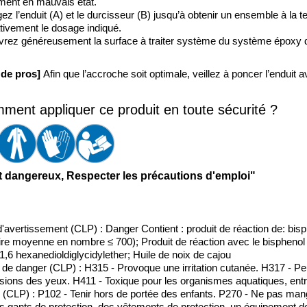
ment en mauvais état. 
ez l’enduit (A) et le durcisseur (B) jusqu’à obtenir un ensemble à la 
tivement le dosage indiqué. 
rez généreusement la surface à traiter système du système époxy d
 de pros] 
Afin que l’accroche soit optimale, veillez à poncer l’enduit 
ment appliquer ce produit en toute sécurité ?
t dangereux, Respecter les précautions d'emploi"
'avertissement (CLP) : Danger Contient : produit de réaction de: bis
re moyenne en nombre ≤ 700); Produit de réaction avec le bisphenol F
1,6 hexanedioldiglycidylether; Huile de noix de cajou
de danger (CLP) : H315 - Provoque une irritation cutanée. H317 - Pe
sions des yeux. H411 - Toxique pour les organismes aquatiques, entra
(CLP) : P102 - Tenir hors de portée des enfants. P270 - Ne pas mange
s gants de protection, des vêtements de protection, un équipement d