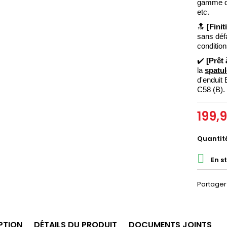
gamme d’a
etc. 
🔝
[Finit
sans défa
condition
✔️ 
[Prêt 
la 
spatul
d'enduit
C58 (B).
199,
Quantit

En s
Partager
PTION
DÉTAILS DU PRODUIT
DOCUMENTS JOINTS