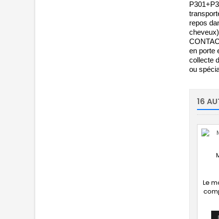
P301+P33
transporte
repos da
cheveux)
CONTACT A
en porte 
collecte
ou spécia
16 AU
Le m
comp
une
fibr
le re