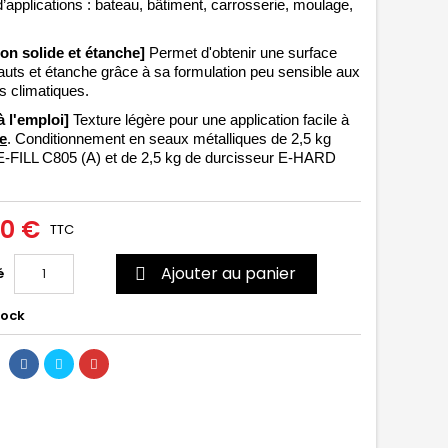
pplications : bateau, bâtiment, carrosserie, moulage, 
ion solide et étanche] 
Permet
d'obtenir une surface 
uts et étanche grâce à sa formulation peu sensible aux 
s climatiques. 
à l'emploi]
 Texture légère pour une application facile à 
e
. Conditionnement en seaux métalliques de 2,5 kg 
 E-FILL C805 (A) et de 2,5 kg de durcisseur E-HARD 
90 €
TTC
Ajouter au panier
é

tock