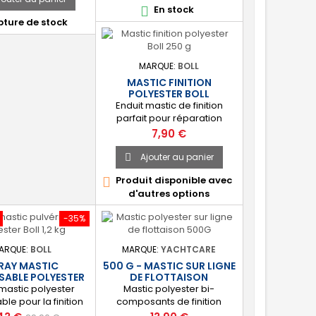
En stock

ment conçu pour la
ture de stock
rie automobile et
ut s’appliquer sur
ype de support :
er, métal, béton,
MARQUE:
BOLL
e, céramique, bois,
MASTIC FINITION
 🔝 [Idéal pour le
POLYESTER BOLL
chage] Permet
Enduit mastic de finition
obtenir une...
parfait pour réparation
carrosserie voiture, camping
Prix
7,90 €
car, coque de bateau.
[Polyvalent] : Adhère sur le
Ajouter au panier

polyester, acier, aluminium
Produit disponible avec

primaire acrylique, peintures.
d'autres options
[Résistant] : Formule souple
pour remplir les petites
-35%
rayures, trous, aspérités,
jusqu'à 1 mm.
ARQUE:
BOLL
MARQUE:
YACHTCARE
RAY MASTIC
500 G - MASTIC SUR LIGNE
SABLE POLYESTER
DE FLOTTAISON
,2 KG BOLL
mastic polyester
Mastic polyester bi-
ble pour la finition
composants de finition
rie. [Apprêt] Crée
YACHTCARE FEW VT pour le