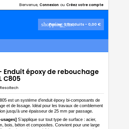
Bienvenue,
Connexion
ou
Créez votre compte
shopping_cart
Panier:
0
Produits - 0,00 €
 - Enduit époxy de rebouchage
LL C805
Resoltech
805 est un système d’enduit époxy bi-composants de 
e et de lissage. I
déal pour les travaux de comblement 
ition jusqu’à une épaisseur de 25 mm par passage. 
i-usages]
 S'applique sur tout type de surface : 
acier, 
m, bois, béton
 et composites.
 Convient pour 
une large 