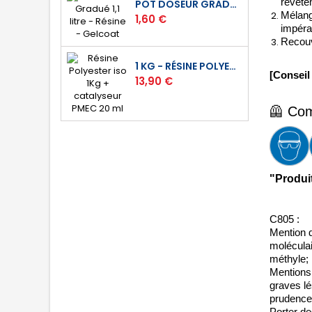
revête
POT DOSEUR GRADUÉ 1,1 LITRE - RÉSINE - GELCOAT
Mélang
Prix
1,60 €
impéra
Recouv
1 KG - RÉSINE POLYESTER ISO DE STRATIFICATION
[Conseil
Prix
13,90 €
🦺 
Com
"Produi
C805 :
Mention d
moléculai
méthyle; 
Mentions 
graves lé
prudence 
Porter de