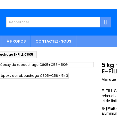

À PROPOS
CONTACTEZ-NOUS
ouchage E-FILL C805
5 kg
E-FI
Marque
E-FILL C
rebouchag
et de fin
⚙️
 [Mult
aluminiu