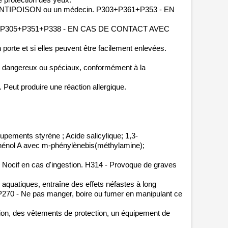
NTIPOISON ou un médecin. P303+P361+P353 - EN 
cher. P305+P351+P338 - EN CAS DE CONTACT AVEC 
 porte et si elles peuvent être facilement enlevées. 
de dangereux ou spéciaux, conformément à la 
eut produire une réaction allergique.
ements styrène ; Acide salicylique; 1,3- 
énol A avec m-phénylènebis(méthylamine); 
Nocif en cas d'ingestion. H314 - Provoque de graves 
aquatiques, entraîne des effets néfastes à long 
P270 - Ne pas manger, boire ou fumer en manipulant ce 
tion, des vêtements de protection, un équipement de 