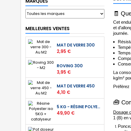
MARQUES
🧾
Que
Cet endu
MEILLEURES VENTES
et d’allo
journée. 
Résista
MAT DE VERRE 300
Tempér
Prix
2,95 €
Temps 
C
ompat
Conserv
ROVING 300
Prix
3,95 €
La consom
kg/m² po
MAT DE VERRE 450
Préférez 
Prix
4,10 €
🧰
Com
5 KG - RÉSINE POLYESTER ISO DE STRATIFICATION
Prix
Dosage d
49,90 €
1 (B) en 
Poncez