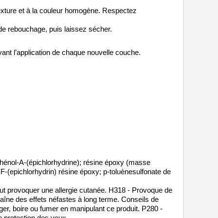
texture et à la couleur homogène. Respectez 
e rebouchage, puis laissez sécher.
avant l’application de chaque nouvelle couche.
phénol-A-(épichlorhydrine); résine époxy (masse 
-(epichlorhydrin) résine époxy; p-toluènesulfonate de 
ut provoquer une allergie cutanée. H318 - Provoque de 
îne des effets néfastes à long terme. Conseils de 
r, boire ou fumer en manipulant ce produit. P280 - 
e protection des yeux.