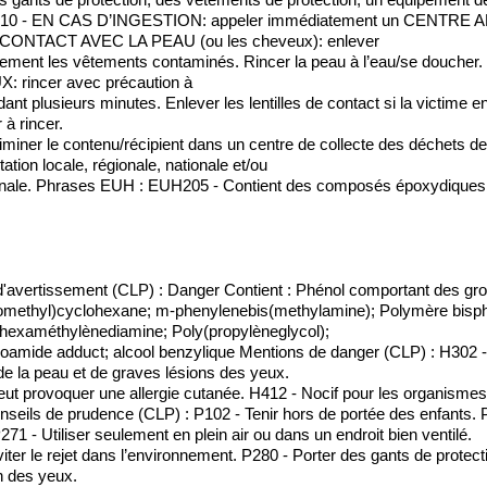
10 - EN CAS D’INGESTION: appeler immédiatement un CENTRE A
CONTACT AVEC LA PEAU (ou les cheveux): enlever
ement les vêtements contaminés. Rincer la peau à l’eau/se dou
: rincer avec précaution à
dant plusieurs minutes. Enlever les lentilles de contact si la victime en
 à rincer.
iminer le contenu/récipient dans un centre de collecte des déchets 
ation locale, régionale, nationale et/ou
onale. Phrases EUH : EUH205 - Contient des composés époxydiques. P
'avertissement (CLP) : Danger Contient : Phénol comportant des group
omethyl)cyclohexane; m-phenylenebis(methylamine); Polymère bisph
lhexaméthylènediamine; Poly(propylèneglycol);
amide adduct; alcool benzylique Mentions de danger (CLP) : H302 - 
de la peau et de graves lésions des yeux.
ut provoquer une allergie cutanée. H412 - Nocif pour les organismes 
seils de prudence (CLP) : P102 - Tenir hors de portée des enfants. 
P271 - Utiliser seulement en plein air ou dans un endroit bien ventilé.
iter le rejet dans l’environnement. P280 - Porter des gants de protec
n des yeux.