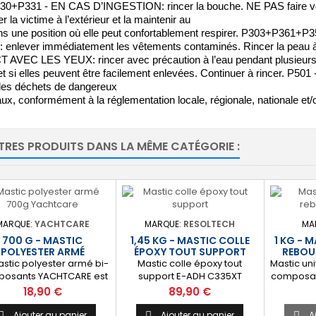
0+P331 - EN CAS D’INGESTION: rincer la bouche. NE PAS faire 
r la victime à l’extérieur et la maintenir au
ns une position où elle peut confortablement respirer. P303+P36
: enlever immédiatement les vêtements contaminés. Rincer la peau
VEC LES YEUX: rincer avec précaution à l’eau pendant plusieurs minu
et si elles peuvent être facilement enlevées. Continuer à rincer. P501 
 des déchets de dangereux
ux, conformément à la réglementation locale, régionale, nationale et/o
TRES PRODUITS DANS LA MÊME CATÉGORIE :
MARQUE:
YACHTCARE
MARQUE:
RESOLTECH
MA
700 G - MASTIC
1,45 KG - MASTIC COLLE
1 KG - 
POLYESTER ARMÉ
ÉPOXY TOUT SUPPORT
REBOU
NAUTISME
astic polyester armé bi-
Mastic colle époxy tout
Mastic uni
osants YACHTCARE est
support E-ADH C335XT
composan
 résistante chargée en
RESOLTECH. Parfait pour un
AUTO-K. 
Prix
Prix
18,90 €
89,90 €
es de verre. Parfait pour
collage résistant de la
et rebou
bouchage, la réparation
plupart des matériaux.
surface.
Ajouter au panier
Ajouter au panier
A


