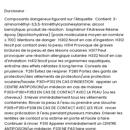
Durcisseur :
Composants dangereux figurant sur l'étiquette : Contient: 3-
aminométhyl-3,5,5-triméthylcyclohexylamine
; alcool
benzylique; produit de r
éaction : bisphénol-FAdresse Résine
époxy (épichlorhydrine) (poids moléculaire moyen en nombre
≤
700). Mentions de danger : H302 Nocif en cas d'ingestion. H312
Nocif par contact avec la peau. H314 Provoque de graves
brûlures de la peau et des lésions oculaires. H317 Peut
provoquer une réaction allergique cutanée. H332 Nocif en cas
d'inhalation. H412 Nocif pour les organismes aquatiques,
entraîne des effets néfastes à long terme. Conseils de
prudence : P261 Évitez de respirer. P280 Portez des gants de
protection/des vêtements de protection/une protection
oculaire/faciale. P301+P312 EN CAS D’INGESTION : appeler un
CENTRE ANTIPOISON/un médecin en cas de malaise.
P303+P361+P353 EN CAS DE CONTACT AVEC LA PEAU (ou les
cheveux) : Enlever immédiatement tous les vêtements
contaminés. Rincer la peau à l'eau ou prendre une douche.
P305+P351+P338 EN CAS DE CONTACT AVEC LES YEUX : rincer
avec précaution à l'eau pendant plusieurs minutes. Enlever les
lentilles de contact si la victime en porte et Facile à faire.
Continuer à rincer. P310 Appeler immédiatement un CENTRE
ANTIPOISON/un médecin. P331 NE PAS faire vomir.