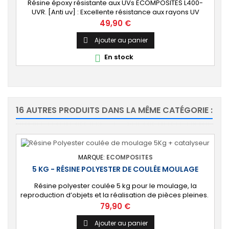
Résine époxy résistante aux UVs ECOMPOSITES L400-
UVR. [Anti uv] : Excellente résistance aux rayons UV
(stabilisée HALS anti jaunissement). [Universelle] :
Prix
49,90 €
Convient pour utilisation avec fibre de verre et tissu,
mastic, colle, coulée d'1 cm. Bi-composant livré avec son
Ajouter au panier

durcisseur.
En stock

16 AUTRES PRODUITS DANS LA MÊME CATÉGORIE :
MARQUE:
ECOMPOSITES
5 KG - RÉSINE POLYESTER DE COULÉE MOULAGE
Résine polyester coulée 5 kg pour le moulage, la
reproduction d’objets et la réalisation de pièces pleines.
⚙️ [Polyvalente] Permet diverses applications de
Prix
79,90 €
moulage et de coulage en masse pour la fabrication
d’objets d’art et le loisir créatif : bijoux, figurine, buste,
Ajouter au panier
