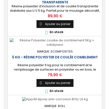
TRANSPARENTE
Résine polyester d’inclusion et de coulée transparente
stabilisée aux U.V 5 kg. Parfait pour le moulage décoratif,
l’inclusion et la réalisation de pièces. ⚙️ [Polyvalente]
Prix
89,90 €
Convient à tout type de projet de coulée et d’inclusion :
orgonite, objet publicitaire, moulage décoratif, collection
Ajouter au panier

d’insectes, imitation du verre. 🔝 [Facile à utiliser]...
En stock

MARQUE:
ECOMPOSITES
5 KG - RÉSINE POLYESTER DE COULÉE COMBLEMENT
Résine polyester 5 kg pour le comblement et le
remplissage de surfaces en polyester ou en bois, le
scellement d’armatures métalliques et composites ou le
Prix
79,90 €
renforcement de pièces. ⚙️ [Polyvalente] Permet le
coulage d’une masse solide de forte épaisseur.
Ajouter au panier

Convient pour une large gamme d’applications :
En stock

nautisme, bâtiment, carrosserie, industrie. 🔝 [Facile à...
MARQUE:
BOLL