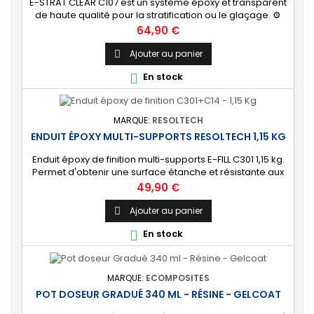
E-STRAT CLEAR C107 est un système époxy et transparent
de haute qualité pour la stratification ou le glaçage. ⚙️
[Système spécial] Idéal pour la fabrication et le glaçage
Prix
64,90 €
de surfs, windsurfs, planches de kite, kayaks, canoës, ou
tout autre pièce nécessitant un aspect transparent. 🔝
Ajouter au panier

[Finition de qualité] Permet d'obtenir une finition brillante
En stock

et anti UV...
MARQUE:
RESOLTECH
ENDUIT ÉPOXY MULTI-SUPPORTS RESOLTECH 1,15 KG
Enduit époxy de finition multi-supports E-FILL C301 1,15 kg.
Permet d'obtenir une surface étanche et résistante aux
chocs. Idéal pour le traitement préventif ou curatif de
Prix
49,90 €
l’osmose et de la corrosion. [Polyvalent] Très bonne
accroche sur la plupart des surfaces : bois, aluminium,
Ajouter au panier

acier, béton, polyester, époxy, etc. Compatible avec tout
En stock

type de peinture...
MARQUE:
ECOMPOSITES
POT DOSEUR GRADUÉ 340 ML - RÉSINE - GELCOAT