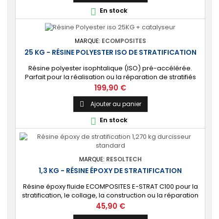
statue, plan de travail, vasque, décoration, sculpture,
En stock

etc. 🔝 [Facile à utiliser]...
MARQUE:
ECOMPOSITES
25 KG - RÉSINE POLYESTER ISO DE STRATIFICATION
Résine polyester isophtalique (ISO) pré-accélérée.
Parfait pour la réalisation ou la réparation de stratifiés
composites. ⚙️ [Polyvalente] Convient à tout type de
Prix
199,90 €
besoin : bateau, piscine, carrosserie, modélisme,
moulage au contact, décoration et objet d'art, etc. 🔝
Ajouter au panier

[Facile à utiliser] S’applique au rouleau enducteur, au
En stock

pinceau ou au pistolet à gravité....
MARQUE:
RESOLTECH
1,3 KG - RÉSINE ÉPOXY DE STRATIFICATION
Résine époxy fluide ECOMPOSITES E-STRAT C100 pour la
stratification, le collage, la construction ou la réparation
de pièces techniques ou structures composites.
Prix
45,90 €
Durcisseur standard (C06) ou lent (C03) au choix. [Multi-