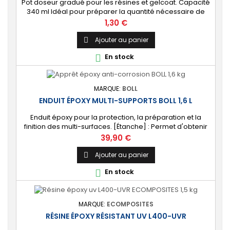
Pot doseur gradué pour les résines et gelcoat. Capacité
340 ml Idéal pour préparer la quantité nécessaire de
résine ou gelcoat.
Prix
1,30 €
Ajouter au panier

En stock

MARQUE:
BOLL
ENDUIT ÉPOXY MULTI-SUPPORTS BOLL 1,6 L
Enduit époxy pour la protection, la préparation et la
finition des multi-surfaces. [Étanche] : Permet d'obtenir
une surface étanche et résistante aux chocs.
Prix
39,90 €
[Préparation] : Fait office de primaire pour les couches
suivantes. Livré avec son durcisseur.
Ajouter au panier

En stock

MARQUE:
ECOMPOSITES
RÉSINE ÉPOXY RÉSISTANT UV L400-UVR