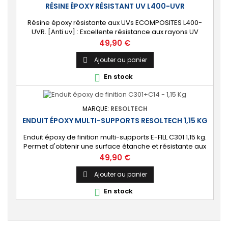
RÉSINE ÉPOXY RÉSISTANT UV L400-UVR
Résine époxy résistante aux UVs ECOMPOSITES L400-
UVR. [Anti uv] : Excellente résistance aux rayons UV
(stabilisée HALS anti jaunissement). [Universelle] :
Prix
49,90 €
Convient pour utilisation avec fibre de verre et tissu,
mastic, colle, coulée d'1 cm. Bi-composant livré avec son
Ajouter au panier

durcisseur.
En stock

MARQUE:
RESOLTECH
ENDUIT ÉPOXY MULTI-SUPPORTS RESOLTECH 1,15 KG
Enduit époxy de finition multi-supports E-FILL C301 1,15 kg.
Permet d'obtenir une surface étanche et résistante aux
chocs. Idéal pour le traitement préventif ou curatif de
Prix
49,90 €
l’osmose et de la corrosion. [Polyvalent] Très bonne
accroche sur la plupart des surfaces : bois, aluminium,
Ajouter au panier

acier, béton, polyester, époxy, etc. Compatible avec tout
En stock

type de peinture...