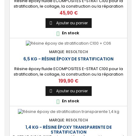
Résine époxy fluide ECOMPOSITES E-STRAT C100 pour la
stratification, le collage, la construction ou la réparation
de pièces techniques ou structures composites.
Prix
45,90 €
Durcisseur standard (C06) ou lent (C03) au choix. [Multi-
usages] Produit polyvalent formulé pour une large
Ajouter au panier

gamme d’applications : modélisme, fabrication de
En stock

moules, bateaux, vélo, bâtiment,...
MARQUE:
RESOLTECH
6,5 KG - RÉSINE ÉPOXY DE STRATIFICATION
Résine époxy fluide ECOMPOSITES E-STRAT C100 pour la
stratification, le collage, la construction ou la réparation
de pièces techniques ou structures composites.
Prix
199,90 €
Durcisseur standard (C06) ou lent (C03) au choix. ⚙️
[Multi-usages] Produit polyvalent formulé pour une large
Ajouter au panier

gamme d’applications : modélisme, fabrication de
En stock

moules, bateaux, vélo, bâtiment,...
MARQUE:
RESOLTECH
1,4 KG - RÉSINE ÉPOXY TRANSPARENTE DE
STRATIFICATION