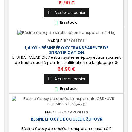
l’inclusion et la réalisation de pièces. ⚙️ [Polyvalente]
Prix
19,90 €
Convient à tout type de projet de coulée et d’inclusion :
orgonite, objet publicitaire, moulage décoratif, collection
Ajouter au panier

d’insectes, imitation du verre. 🔝 [Facile à utiliser]...
En stock

MARQUE:
RESOLTECH
1,4 KG - RÉSINE ÉPOXY TRANSPARENTE DE
STRATIFICATION
E-STRAT CLEAR C107 est un système époxy et transparent
de haute qualité pour la stratification ou le glaçage. ⚙️
[Système spécial] Idéal pour la fabrication et le glaçage
Prix
64,90 €
de surfs, windsurfs, planches de kite, kayaks, canoës, ou
tout autre pièce nécessitant un aspect transparent. 🔝
Ajouter au panier

[Finition de qualité] Permet d'obtenir une finition brillante
En stock

et anti UV...
MARQUE:
ECOMPOSITES
RÉSINE ÉPOXY DE COULÉE C3D-UVR
Résine époxy de coulée transparente jusqu'à 5