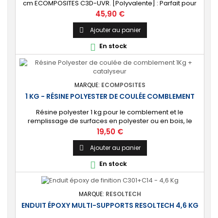
cm ECOMPOSITES C3D-UVR. [Polyvalente] : Parfait pour
table rivière, bijoux, lampe, coulée épaisse, objet
Prix
45,90 €
décoratif, mobilier, etc. [Haute qualité] : Transparent,
sans bulles d'air et anti jaunissement (résistant aux UV).
Ajouter au panier

Bi-composant livré avec son durcisseur.
En stock

MARQUE:
ECOMPOSITES
1 KG - RÉSINE POLYESTER DE COULÉE COMBLEMENT
Résine polyester 1 kg pour le comblement et le
remplissage de surfaces en polyester ou en bois, le
scellement d’armatures métalliques et composites ou le
Prix
19,50 €
renforcement de pièces. ⚙️ [Polyvalente] Permet le
coulage d’une masse solide de forte épaisseur.
Ajouter au panier

Convient pour une large gamme d’applications :
En stock

nautisme, bâtiment, carrosserie, industrie. 🔝 [Facile à...
MARQUE:
RESOLTECH
ENDUIT ÉPOXY MULTI-SUPPORTS RESOLTECH 4,6 KG