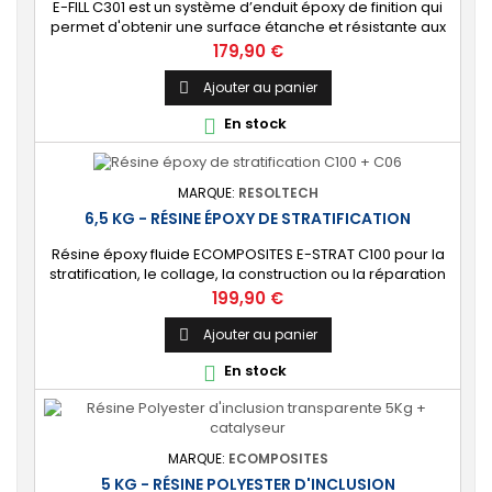
E-FILL C301 est un système d’enduit époxy de finition qui
permet d'obtenir une surface étanche et résistante aux
chocs. Ce produit est idéal pour le traitement préventif
Prix
179,90 €
ou curatif de l’osmose et de la corrosion. [Polyvalent]
Très bonne accroche sur la plupart des surfaces : bois,
Ajouter au panier

aluminium, acier, béton, polyester, époxy, etc.
En stock

Compatible avec tout type...
MARQUE:
RESOLTECH
6,5 KG - RÉSINE ÉPOXY DE STRATIFICATION
Résine époxy fluide ECOMPOSITES E-STRAT C100 pour la
stratification, le collage, la construction ou la réparation
de pièces techniques ou structures composites.
Prix
199,90 €
Durcisseur standard (C06) ou lent (C03) au choix. ⚙️
[Multi-usages] Produit polyvalent formulé pour une large
Ajouter au panier

gamme d’applications : modélisme, fabrication de
En stock

moules, bateaux, vélo, bâtiment,...
MARQUE:
ECOMPOSITES
5 KG - RÉSINE POLYESTER D'INCLUSION