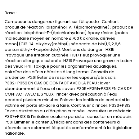
Base :
Composants dangereux figurant sur l'étiquette : Contient:
produit de réaction :
bisphénol-A
-(
épichlorhydrine
)
; produit de
r
éaction : bisphénol-F-(épichlorhydrine) époxy résine (poids
moléculaire moyen en nombre
≤
700)
; oxirane, d
érivés
mono[(C12-14-alkyloxy)méthyl]
;
sébacate de bis(1,2,2,6,6-
pentaméthyl-4-pipéridyle). Mentions de danger : H315
Provoque une irritation cutanée. H317 Peut provoquer une
réaction allergique cutanée. H319 Provoque une grave irritation
des yeux. H411 Toxique pour les organismes aquatiques,
entraîne des effets néfastes à long terme. Conseils de
prudence : P261 Éviter de respirer les vapeurs/aérosols.
P302+P352 EN CAS DE CONTACT AVEC LA PEAU : laver
abondamment à l’eau et au savon. P305+P351+P338 EN CAS DE
CONTACT AVEC LES YEUX : rincer avec précaution à l'eau
pendant plusieurs minutes. Enlever les lentilles de contact si la
victime en porte et Facile à faire. Continuer à rincer. P333+P313
En cas d’irritation ou d’éruption cutanée : consulter un médecin.
P337+P313 Si l’irritation oculaire persiste : consulter un médecin.
P501 Éliminer le contenu/récipient dans des conteneurs à
déchets correctement étiquetés conformément à la législation
nationale.