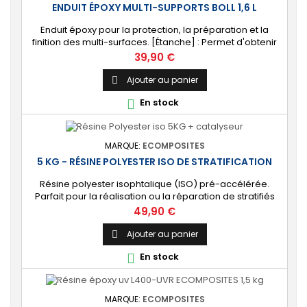
ENDUIT ÉPOXY MULTI-SUPPORTS BOLL 1,6 L
Enduit époxy pour la protection, la préparation et la
finition des multi-surfaces. [Étanche] : Permet d'obtenir
une surface étanche et résistante aux chocs.
Prix
39,90 €
[Préparation] : Fait office de primaire pour les couches
suivantes. Livré avec son durcisseur.
Ajouter au panier

En stock

MARQUE:
ECOMPOSITES
5 KG - RÉSINE POLYESTER ISO DE STRATIFICATION
Résine polyester isophtalique (ISO) pré-accélérée.
Parfait pour la réalisation ou la réparation de stratifiés
composites. ⚙️ [Polyvalente] Convient à tout type de
Prix
49,90 €
besoin : bateau, piscine, carrosserie, modélisme,
moulage au contact, décoration et objet d'art, etc. 🔝
Ajouter au panier

[Facile à utiliser] S’applique au rouleau enducteur, au
En stock

pinceau ou au pistolet à gravité....
MARQUE:
ECOMPOSITES