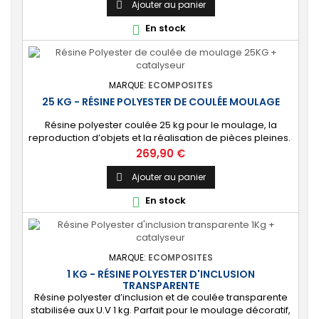
usages] Produit polyvalent formulé pour une large
Ajouter au panier

gamme d’applications : modélisme, fabrication de
En stock

moules, bateaux, vélo, bâtiment,...
MARQUE:
ECOMPOSITES
25 KG - RÉSINE POLYESTER DE COULÉE MOULAGE
Résine polyester coulée 25 kg pour le moulage, la
reproduction d’objets et la réalisation de pièces pleines.
⚙️ [Polyvalente] Permet diverses applications de
Prix
269,90 €
moulage et de coulage en masse pour la fabrication
d’objets d’art et le loisir créatif : bijoux, figurine, buste,
Ajouter au panier

statue, plan de travail, vasque, décoration, sculpture,
En stock

etc. 🔝 [Facile à utiliser]...
MARQUE:
ECOMPOSITES
1 KG - RÉSINE POLYESTER D'INCLUSION
TRANSPARENTE
Résine polyester d’inclusion et de coulée transparente
stabilisée aux U.V 1 kg. Parfait pour le moulage décoratif,