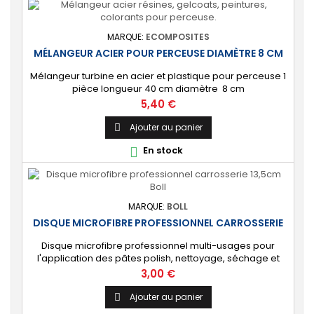
MARQUE:
ECOMPOSITES
MÉLANGEUR ACIER POUR PERCEUSE DIAMÈTRE 8 CM
Mélangeur turbine en acier et plastique pour perceuse 1
pièce longueur 40 cm diamètre 8 cm
Prix
5,40 €
Ajouter au panier

En stock

MARQUE:
BOLL
DISQUE MICROFIBRE PROFESSIONNEL CARROSSERIE
Disque microfibre professionnel multi-usages pour
l'application des pâtes polish, nettoyage, séchage et
polissage carrosserie automobile. Diamètre 13,5cm
Prix
3,00 €
Ajouter au panier
