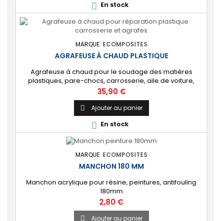
En stock

MARQUE:
ECOMPOSITES
AGRAFEUSE À CHAUD PLASTIQUE
Agrafeuse à chaud pour le soudage des matières
plastiques, pare-chocs, carrosserie, aile de voiture,
spoiler, bac de douche camping car, etc. Livré avec un
Prix
35,90 €
assortiment de 200 agrafes.
Ajouter au panier

En stock

MARQUE:
ECOMPOSITES
MANCHON 180 MM
Manchon acrylique pour résine, peintures, antifouling
180mm
Prix
2,80 €
Ajouter au panier
