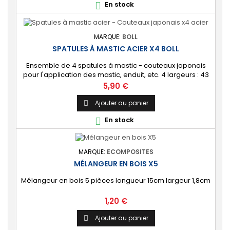
En stock

MARQUE:
BOLL
SPATULES À MASTIC ACIER X4 BOLL
Ensemble de 4 spatules à mastic - couteaux japonais
pour l'application des mastic, enduit, etc. 4 largeurs : 43
mm, 67 mm, 80 mm et 115 mm. Lame souple en acier.
Prix
5,90 €
Ajouter au panier

En stock

MARQUE:
ECOMPOSITES
MÉLANGEUR EN BOIS X5
Mélangeur en bois 5 pièces longueur 15cm largeur 1,8cm
Prix
1,20 €
Ajouter au panier
