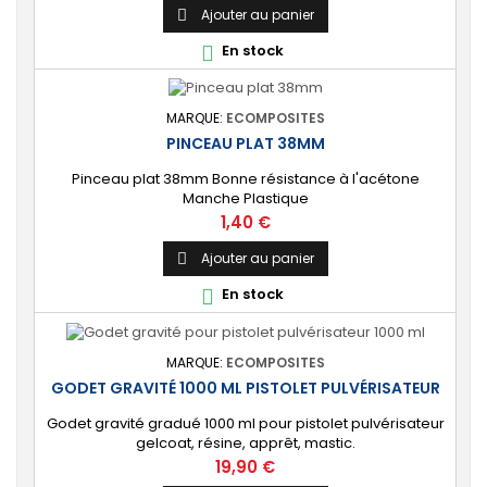
Ajouter au panier

En stock

MARQUE:
ECOMPOSITES
PINCEAU PLAT 38MM
Pinceau plat 38mm Bonne résistance à l'acétone
Manche Plastique
Prix
1,40 €
Ajouter au panier

En stock

MARQUE:
ECOMPOSITES
GODET GRAVITÉ 1000 ML PISTOLET PULVÉRISATEUR
Godet gravité gradué 1000 ml pour pistolet pulvérisateur
gelcoat, résine, apprêt, mastic.
Prix
19,90 €