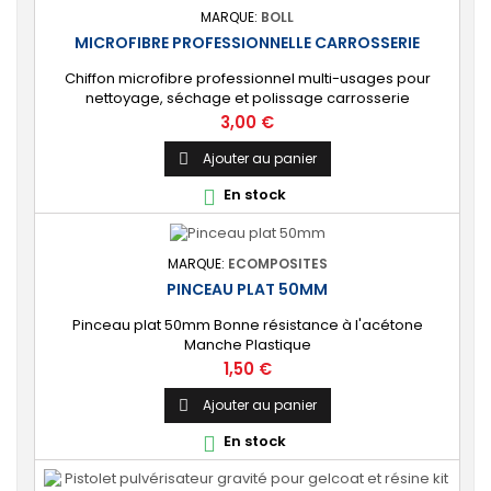
MARQUE:
BOLL
MICROFIBRE PROFESSIONNELLE CARROSSERIE
Chiffon microfibre professionnel multi-usages pour
nettoyage, séchage et polissage carrosserie
automobile. Taille : 40 x 40 cm
Prix
3,00 €
Ajouter au panier

En stock

MARQUE:
ECOMPOSITES
PINCEAU PLAT 50MM
Pinceau plat 50mm Bonne résistance à l'acétone
Manche Plastique
Prix
1,50 €
Ajouter au panier

En stock
