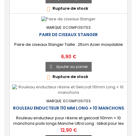
Rupture de stock

MARQUE:
ECOMPOSITES
PAIRE DE CISEAUX STANGER
Paire de ciseaux Stanger Taille : 25cm Acier inoxydable
Prix
6,90 €
Ajouter au panier

Rupture de stock

MARQUE:
ECOMPOSITES
ROULEAU ENDUCTEUR 110 MM LONG + 10 MANCHONS
Rouleau enducteur pour résine et gelcoat 110mm + 10
manchons poils longs Manche Ultra Long : Idéal pour les
grandes surfaces et accès difficiles. Longueur manche :
Prix
12,90 €
37.5cm