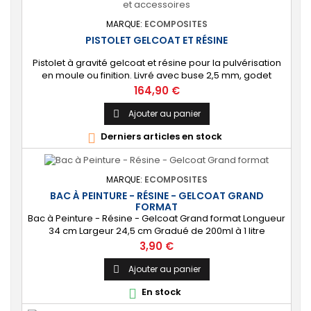
MARQUE:
ECOMPOSITES
PISTOLET GELCOAT ET RÉSINE
Pistolet à gravité gelcoat et résine pour la pulvérisation
en moule ou finition. Livré avec buse 2,5 mm, godet
plastique 1000 ml et accessoires.
Prix
164,90 €
Ajouter au panier

Derniers articles en stock

MARQUE:
ECOMPOSITES
BAC À PEINTURE - RÉSINE - GELCOAT GRAND
FORMAT
Bac à Peinture - Résine - Gelcoat Grand format Longueur
34 cm Largeur 24,5 cm Gradué de 200ml à 1 litre
Prix
3,90 €
Ajouter au panier

En stock
