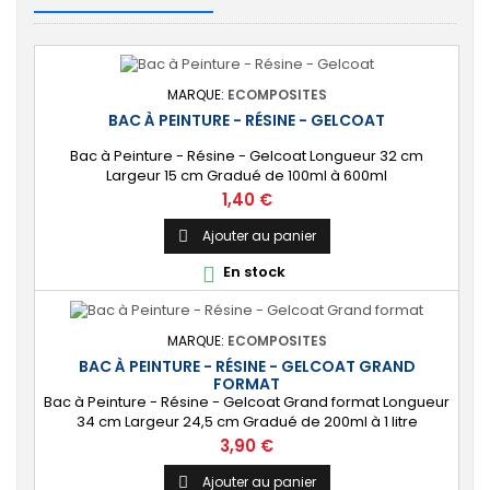
MARQUE:
ECOMPOSITES
BAC À PEINTURE - RÉSINE - GELCOAT
Bac à Peinture - Résine - Gelcoat Longueur 32 cm
Largeur 15 cm Gradué de 100ml à 600ml
Prix
1,40 €
Ajouter au panier

En stock

MARQUE:
ECOMPOSITES
BAC À PEINTURE - RÉSINE - GELCOAT GRAND
FORMAT
Bac à Peinture - Résine - Gelcoat Grand format Longueur
34 cm Largeur 24,5 cm Gradué de 200ml à 1 litre
Prix
3,90 €
Ajouter au panier
