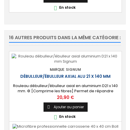
En stock

16 AUTRES PRODUITS DANS LA MÊME CATÉGORIE :
MARQUE:
SIGNUM
DÉBULLEUR/ÉBULLEUR AXIAL ALU 21 X 140 MM
Rouleau débulleur/ébulleur axial en aluminium D21 x 140
mm. ⚙️ [Comprime les fibres] Permet de répandre
uniformément la résine et des comprimer les fibres lors
Prix
20,90 €
d'une stratification résine.
Ajouter au panier

En stock
