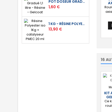
POT DOSEUR GRADUÉ 1,1 LITRE - RÉSINE - GELCOAT
AX
Prix
1,60 €
Roul
axia
mm. 
1 KG - RÉSINE POLYESTER ISO DE STRATIFICATION
uni
Prix
13,90 €
des c
d'u
16 AU
M
KIT 
GE
Ce k
rou
m