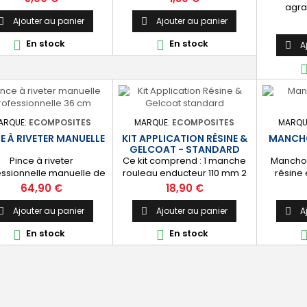
agra
réparatio
Ajouter au panier
Ajouter au panier


Diamèt
En stock
En stock


A

ARQUE:
ECOMPOSITES
MARQUE:
ECOMPOSITES
MARQU
E À RIVETER MANUELLE
KIT APPLICATION RÉSINE &
MANCHO
GELCOAT - STANDARD
Pince à riveter
Ce kit comprend : 1 manche
Manchon
essionnelle manuelle de
rouleau enducteur 110 mm 2
résine
 tenaille. Grande force
manchons à poils longs 110
Prix
Prix
64,90 €
18,90 €
our la pose simple et
mm 2 manchons à poils
ide de rivets aveugles
courts 110 mm 1 pinceau plat
Ajouter au panier
Ajouter au panier
A



vets pop). Livrée avec 5
38mm 1 pinceau plat 25mm 1
En stock
En stock


ts : 2,4 - 3,2 - 4,0 - 4,8
bac de peinture 1 seringue
et 6,4 mm.
de dosage de 10 ml pour le
catalyseur 2 pots doseur 1,1
litre 5 paires de gants latex