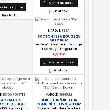
 de 200ml à 1 litre
Ajouter au panier

jouter au panier
En stock

En stock

MARQUE:
TESA
SCOTCH TESA ROUGE 25
MM X 66 M
Adhésif ruban de masquage
TESA rouge. Largeur 25
mm. Longueur 66 m. ✔️ [Prêt
Prix
6,90 €
à l'emploi] Pour obtenir un
résultat impeccable lors de
Ajouter au panier

vos projets de peinture.
En stock

E:
ECOMPOSITES
MARQUE:
SIGNUM
 AGRAFES DE
DÉBULLEUR/ÉBULLEUR
GE PLASTIQUE
COMBINÉ ALU 15 X 140 MM
 x 100 agrafes pour
Rouleau débulleur/ébulleur