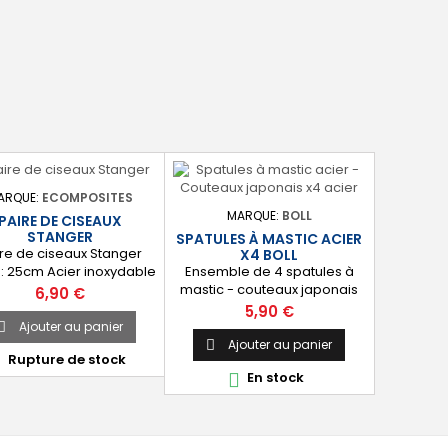
ARQUE:
ECOMPOSITES
MARQUE:
BOLL
PAIRE DE CISEAUX
STANGER
SPATULES À MASTIC ACIER
re de ciseaux Stanger
X4 BOLL
Ensemble de 4 spatules à
e : 25cm Acier inoxydable
mastic - couteaux japonais
Prix
6,90 €
pour l'application des mastic,
Prix
5,90 €
enduit, etc. 4 largeurs : 43
Ajouter au panier

mm, 67 mm, 80 mm et 115
Ajouter au panier

Rupture de stock

mm. Lame souple en acier.
En stock
