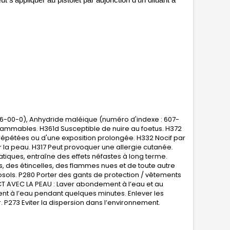
26-00-0), Anhydride maléique (numéro d'indexe : 607-
flammables. H361d Susceptible de nuire au
foetus
. H372
s répétées ou d'une exposition prolongée. H332 Nocif par
sur la peau. H317 Peut provoquer une allergie cutanée.
atiques, entraîne des effets néfastes à long terme.
s, des étincelles, des flammes nues et de toute autre
osols. P280 Porter des gants de protection / vêtements
T AVEC LA PEAU : Laver abondement à l’eau et au
t à l’eau pendant quelques minutes. Enlever les
cer. P273 Eviter la dispersion dans l’environnement.