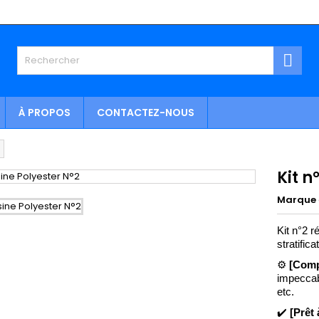

À PROPOS
CONTACTEZ-NOUS
Kit n
Marque
Kit n°2 r
stratifica
⚙️
[Comp
impeccabl
etc.
✔️
[Prêt 