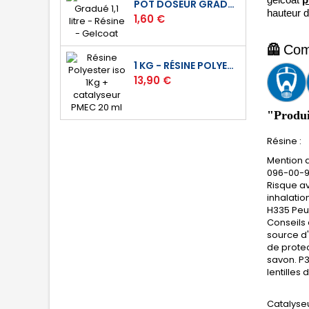
POT DOSEUR GRADUÉ 1,1 LITRE - RÉSINE - GELCOAT
hauteur
Prix
1,60 €
🦺
Comm
1 KG - RÉSINE POLYESTER ISO DE STRATIFICATION
Prix
13,90 €
"Produi
Résine :
Mention d
096-00-9
Risque av
inhalatio
H335 Peut
Conseils 
source d'
de prote
savon. P
lentilles 
Catalyseu