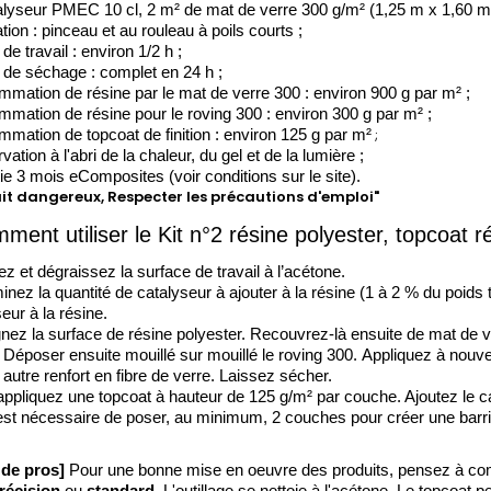
alyseur PMEC 10 cl, 2 m² de mat de verre 300 g/m² (1,25 m x 1,60 m)
tion : pinceau et au rouleau à poils courts ;
e travail : environ 1/2 h ;
de séchage : complet en 24 h ;
mation de résine par le mat de verre 300 : environ 900 g par m² ;
mation de résine pour le roving 300 : environ 300 g par m² ;
;
mation de topcoat de finition : environ 125 g par m²
ation à l'abri de la chaleur, du gel et de la lumière ;
ie 3 mois eComposites (voir conditions sur le site).
it dangereux, Respecter les précautions d'emploi"
ment utiliser le Kit n°2 résine polyester, topcoat ré
z et dégraissez la surface de travail à l’acétone.
nez la quantité de catalyseur à ajouter à la résine (1 à 2 % du poids t
eur à la résine.
nez la surface de résine polyester. Recouvrez-là ensuite de mat de v
. Déposer ensuite mouillé sur mouillé le roving 300. Appliquez à nouve
 autre renfort en fibre de verre. Laissez sécher.
appliquez une topcoat à hauteur de 125 g/m² par couche. Ajoutez le cat
l est nécessaire de poser, au minimum, 2 couches pour créer une barr
 de pros]
Pour une bonne mise en oeuvre des produits, pensez à comm
récision
ou
standard
. L'outillage se nettoie à l'acétone. Le topcoat p