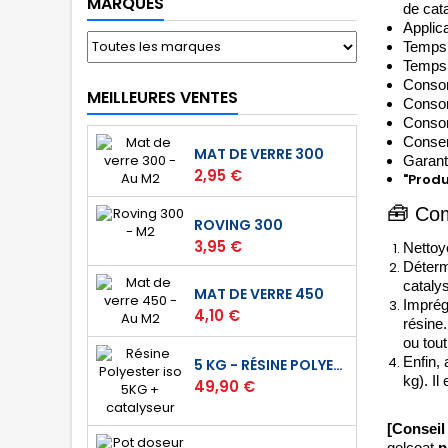
MARQUES
de cat
Applica
Temps d
Temps 
Consom
MEILLEURES VENTES
Consom
Consom
Conserv
MAT DE VERRE 300
Garant
Prix
2,95 €
"Produ
🧰
Com
ROVING 300
Prix
3,95 €
Nettoye
Détermi
catalys
MAT DE VERRE 450
Imprég
Prix
4,10 €
résine
ou tout
Enfin, 
5 KG - RÉSINE POLYESTER ISO DE STRATIFICATION
kg). I
Prix
49,90 €
[Conseil
gelcoat
p