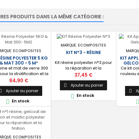
TRES PRODUITS DANS LA MÊME CATÉGORIE :
MARQUE:
ECOMPOSITES
ARQUE:
ECOMPOSITES
MARQU
KIT N°3 - RÉSINE
RÉSINE POLYESTER 5 KG
KIT APP
Kit résine polyester n°3 pour
& MAT 300 - 5 M²
GELCO
ésine et mat de verre 300
Ce kit c
la réparation et la
our la stratification et la
rouleau 
stratification. ⚙️ [Polyvalent]
Prix
37,45 €
paration polyester. ⚙️
manchons
Idéal les petites réparations
Prix
64,90 €
lyvalent] Idéal pour la
mm 2 m
automobiles, nautiques our
Ajouter au panier

ification et la réparation
courts 11
le bricolage et les loisirs
Ajouter au panier
A


En stock

olyester de petite et
38mm 1 p
créatifs. ✔️ [Prêt à
En stock

yenne taille : bateau,
bac de p
l'emploi] Kit composé de
rosserie, moulage de
de dosag
deux bidons de résine
pièce, piscine,
catalyseu
polyester 1 kg, de 2 m² de
blement, etc. ✔️ [Prêt à
litre 5 p
mat de verre 300, d'1 m² de
ploi] Kit composé d'un
roving 300, d'un flacon de
n de résine polyester 5
catalyseur 5 cl et d'un sachet
d'un coupon de 5 m² de
zip...
ARQUE:
ECOMPOSITES