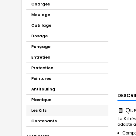
Charges
Moulage
Outillage
Dosage
Ponçage
Entretien
Protection
Peintures
Antifouling
DESCRI
Plastique
🧾
Quel
Les Kits
La Kit ré
Contenants
adapté à 
Composi