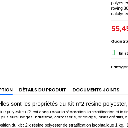
polyeste
roving
30
catalyseu
55,4
Quantit

En s
Partager
PTION
DÉTAILS DU PRODUIT
DOCUMENTS JOINTS
les sont les propriétés du Kit n°2 résine polyester, 
est conçu pour la réparation, la stratification et la fi
sine polyester n°2
plusieurs usages : nautisme, carrosserie, bricolage, loisirs créatifs, b
tion du kit : 2 x résine polyester de stratification isophtalique 1 kg, 1