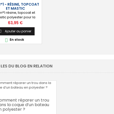
mat de...
N°1 - RÉSINE, TOPCOAT
ET MASTIC
t n°1 résine, topcoat et
stic polyester pour la
ation, la stratification et
Prix
63,95 €
la finition nautisme,
sserie, bricolage, loisirs
Ajouter au panier

ifs. [Prêt à l'emploi] : Kit
En stock

mposé de 2 x 1 kg de
e polyester ISO, 2 m² de
 de verre 300, 1 m² de
ng 300, 1 kg de topcoat
ester blanc, 1 mastic de
ion polyester 250 g BOLL, 1
LES DU BLOG EN RELATION
flacon de...
omment réparer un trou
ans la coque d’un bateau
n polyester ?