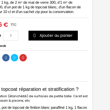
²
²
r 1 kg, de 2
m
de mat de verre 300, d'1 m
de
0,
d'un pot de 1 kg de topcoat blanc, d'un flacon de
r 10 cl et d'un sachet zip pour la conservation.
5 €
TTC
Ajouter au panier
é

tock
topcoat réparation et stratification ?
nition (étanchéité) de surfaces de petite taille. Ce kit est
assin & piscine, etc.
 pot de topcoat de finition blanc paraffiné 1 kg, 1 flacon