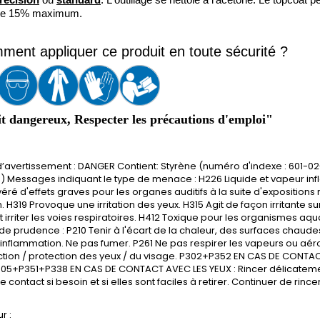
 de 15% maximum.
ent appliquer ce produit en toute sécurité ?
t dangereux, Respecter les précautions d'emploi"
’avertissement : DANGER Contient: Styrène (numéro d'indexe : 601-0
) Messages indiquant le type de menace : H226 Liquide et vapeur in
éré d'effets graves pour les organes auditifs à la suite d'exposition
n. H319 Provoque une irritation des yeux. H315 Agit de façon irritante 
 irriter les voies respiratoires. H412 Toxique pour les organismes aqu
de prudence : P210 Tenir à l'écart de la chaleur, des surfaces chaude
inflammation. Ne pas fumer. P261 Ne pas respirer les vapeurs ou aér
ction / protection des yeux / du visage. P302+P352 EN CAS DE CONTAC
305+P351+P338 EN CAS DE CONTACT AVEC LES YEUX : Rincer délicatemen
de contact si besoin et si elles sont faciles à retirer. Continuer de rin
r :