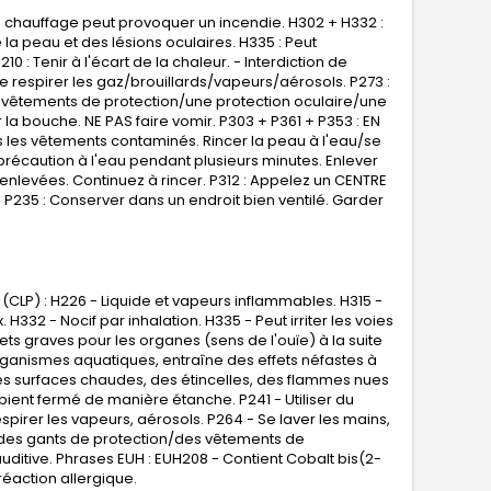
e chauffage peut provoquer un incendie. H302 + H332 :
 la peau et des lésions oculaires. H335 : Peut
0 : Tenir à l'écart de la chaleur. - Interdiction de
e respirer les gaz/brouillards/vapeurs/aérosols. P273 :
es vêtements de protection/une protection oculaire/une
r la bouche. NE PAS faire vomir. P303 + P361 + P353 : EN
les vêtements contaminés. Rincer la peau à l'eau/se
 précaution à l'eau pendant
plusieurs minutes. Enlever
nt enlevées. Continuez à rincer. P312 : Appelez un CENTRE
P235 : Conserver dans un endroit bien ventilé. Garder
(CLP) : H226 - Liquide et vapeurs inflammables. H315 -
H332 - Nocif par inhalation. H335 - Peut irriter les voies
fets graves pour les organes (sens de l'ouïe) à la suite
organismes aquatiques, entraîne des effets néfastes à
 des surfaces chaudes, des étincelles, des flammes nues
ipient fermé de manière étanche. P241 - Utiliser du
spirer les vapeurs, aérosols. P264 - Se laver les mains,
 des gants de protection/des vêtements de
itive. Phrases EUH : EUH208 - Contient Cobalt bis(2-
réaction allergique.