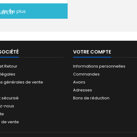
earch
En lire plus
SOCIÉTÉ
VOTRE COMPTE
 et Retour
Informations personnelles
 légales
Commandes
ns générales de vente
Avoirs
Adresses
 sécurisé
Bons de réduction
ez-nous
ite
 de vente