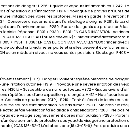
ntions de danger : H226 : Liquide et vapeurs inflammables. H242 : L
cas d'ingestion ou d'inhalation. H314 : Provoque de graves brûlures de
 une irritation des voies respiratoires. Mises en garde : Prévention : P21
34 : Conserver uniquement dans l'emballage d'origine. P261 : Évitez d
 rejet dans l'environnement. P280 : Portez des gants de protection/d
n faciale. Réponse : P301 + P330 + P331 : EN CAS D’INGESTION : se rince
ONTACT AVEC LA PEAU (ou les cheveux) : Enlever immédiatement tous 
P305 + P351 + P338 : EN CAS DE CONTACT AVEC LES YEUX : rincer avec
lles de contact si la victime en porte et si elles peuvent être facileme
N ou un médecin si vous ne vous sentez pas bien. Stockage : P403 + 
'avertissement (CLP) : Danger Contient : styrène Mentions de danger 
une irritation cutanée. H319 - Provoque une sévère irritation des yeux. 
ires. H361d - Susceptible de nuire au
foetus
. H372 - Risque avéré d'ef
ions répétées ou d'une exposition prolongée. H412 - Nocif pour les 
e. Conseils de prudence (CLP) : P210 - Tenir à l’écart de la chaleur,
te autre source d’inflammation. Ne pas fumer. P233 - Maintenir le réc
électrique/de ventilation/d'éclairage antidéflagrant. P260 - Ne pas re
t-bras et le visage soigneusement après manipulation. P280 - Porter
n/un équipement de protection des yeux/du visage/une protection aud
anoate)(CAS 136-52-7),
Octabenzone
(1843-05-6). Peut produire une 