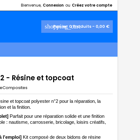
Bienvenue,
Connexion
ou
Créez votre compte
shopping_cart
Panier:
0
Produits - 0,00 €
°2 - Résine et topcoat
eComposites
ésine et topcoat polyester n°2
pour la réparation, la
tion et la finition.
let]
Parfait pour une réparation solide et une finition
e : nautisme, carrosserie, bricolage, loisirs créatifs,
à l'emploi]
Kit composé de deux bidons de résine