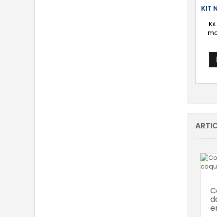
KIT 
Ki
ma
répar
carro
créat
co
résin
mat
rovi
poly
finit
ARTIC
C
d
e