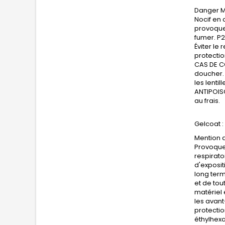
Danger Me
Nocif en 
provoquer
fumer. P2
Éviter le
protectio
CAS DE C
doucher. 
les lenti
ANTIPOISO
au frais.
Gelcoat
:
Mention d
Provoque 
respirato
d'exposit
long term
et de tou
matériel 
les avan
protectio
éthylhex