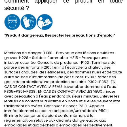
Comment appliquer ce produit en toute 
sécurité ?
"Produit dangereux, Respecter les précautions d'emploi"
Mentions de danger : H318 - Provoque des lésions oculaires
graves. H228 - Solide inflammable. H315 - Provoque une
irritation cutanée. Conseils de prudence : P102 : Tenir hors de
portée des enfants. P210 : Tenir à l'écart de la chaleur, des
surfaces chaudes, des étincelles, des flammes nues et de toute
autre source d'inflammation. Ne pas fumer. P280 : Porter des
gants de protection/une protection oculaire. P302+P352 : EN
CAS DE CONTACT AVEC LA PEAU : laver abondamment à l’eau.
P305+P351+P338 : EN CAS DE CONTACT AVEC LES YEUX : rincer
avec précaution à l'eau pendant plusieurs minutes. Enlever les
lentilles de contact si la victime en porte et si elles peuvent être
facilement enlevées. Continuer à rincer. P310 : Appeler
immédiatement un centre antipoison/un médecin. P501 :
Éliminer le contenu/récipient conformément à la
réglementation relative aux déchets dangereux ou aux
emballages et aux déchets d'emballages respectivement.