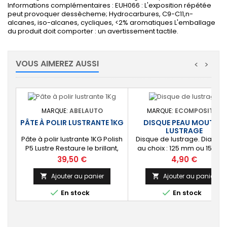
Informations complémentaires : EUH066 : L'exposition répétée
peut provoquer dessècheme
; Hydrocarbures, C9-C11,n-
alcanes, iso-alcanes, cycliques, <2% aromatiques
L'emballage
du produit doit comporter : un avertissement tactile.
VOUS AIMEREZ AUSSI
<
>
MARQUE:
ABELAUTO
MARQUE:
ECOMPOSITES
PÂTE À POLIR LUSTRANTE 1KG
DISQUE PEAU MOUTON
LUSTRAGE
Pâte à polir lustrante 1KG Polish
Disque de lustrage. Diamèt
P5 Lustre Restaure le brillant,
au choix : 125 mm ou 150 
désoxyde et rénove les
Pour polir et lustrer les
Prix
Prix
39,50 €
4,90 €
topcoat et Gelcoat. Double
gelcoats et peintures. Fixati
action : Polit et redonne du
auto-agrippante.
Ajouter au panier
Ajouter au panier


brillant. Pot de 1KG


En stock
En stock