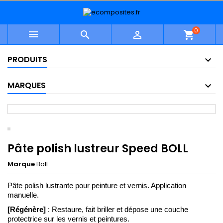
0



shopping_cart
PRODUITS
MARQUES
Pâte polish lustreur Speed BOLL
Marque
Boll
Pâte polish lustrante pour peinture et vernis. Application 
manuelle.
[Régénère]
 : Restaure, fait briller et dépose une couche 
protectrice sur les vernis et peintures.