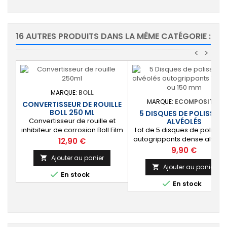
16 AUTRES PRODUITS DANS LA MÊME CATÉGORIE :
<
>
MARQUE:
BOLL
MARQUE:
ECOMPOSITES
CONVERTISSEUR DE ROUILLE
BOLL 250 ML
5 DISQUES DE POLISSAG
Convertisseur de rouille et
ALVÉOLÉS
inhibiteur de corrosion Boll Film
Lot de 5 disques de polissa
protecteur anticorrosion
autogrippants dense alvéol
Prix
12,90 €
Conditionnement : 250 ml
Diamètre au choix : 125 mm 
Prix
9,90 €
150 mm Pour polir et lustrer 
Ajouter au panier

gelcoats et peintures. Fixati
Ajouter au panier


En stock
auto-agrippante.

En stock