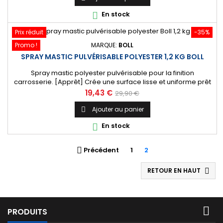
En stock

Prix réduit
-35%
Promo !
MARQUE:
BOLL
SPRAY MASTIC PULVÉRISABLE POLYESTER 1,2 KG BOLL
Spray mastic polyester pulvérisable pour la finition
carrosserie. [Apprêt] Crée une surface lisse et uniforme prêt
à être peinte. Livré avec son durcisseur et diluant.
Prix
Prix
19,43 €
29,90 €
de
Ajouter au panier

base
En stock

Précédent
1
2

RETOUR EN HAUT


PRODUITS