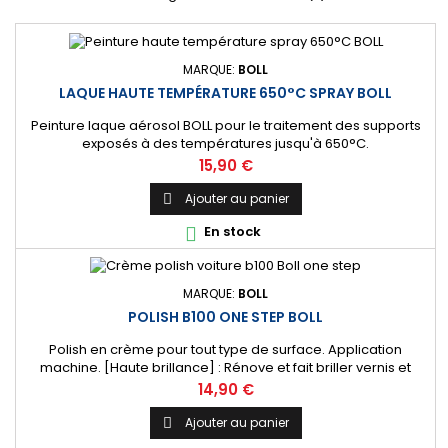
MARQUE:
BOLL
LAQUE HAUTE TEMPÉRATURE 650°C SPRAY BOLL
Peinture laque aérosol BOLL pour le traitement des supports
exposés à des températures jusqu'à 650°C.
Prix
15,90 €
Ajouter au panier

En stock

MARQUE:
BOLL
POLISH B100 ONE STEP BOLL
Polish en crème pour tout type de surface. Application
machine. [Haute brillance] : Rénove et fait briller vernis et
peintures. [Anti-rayure] : Élimine les micro-rayures, rayures
Prix
14,90 €
profondes et défauts de carrosserie.
Ajouter au panier
