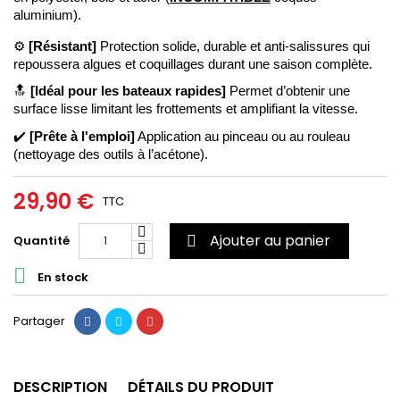
aluminium). 
⚙️
 [Résistant]
 Protection solide, durable et anti-salissures qui 
repoussera algues et coquillages durant une saison complète. 
🔝
[Idéal pour les bateaux rapides] 
Permet d’obtenir une 
surface lisse limitant les frottements et amplifiant la vitesse.
✔️ 
[Prête à l'emploi]
Application au pinceau ou au rouleau 
(nettoyage des outils à l’acétone). 
29,90 €
TTC
Ajouter au panier
Quantité


En stock
Partager
DESCRIPTION
DÉTAILS DU PRODUIT