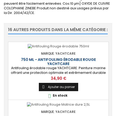
peuvent être facilement enlevées. Co
≤
10
μm]
OXYDE DE CUIVRE
COLOPHANE
ZINEBE
Produit non destin
é aux usages prévus par
la Dir. 2004/42/CE.
16 AUTRES PRODUITS DANS LA MÊME CATÉGORIE :
MARQUE:
YACHTCARE
750 ML - ANTIFOULING ÉRODABLE ROUGE
YACHTCARE
Antifouling érodable rouge YACHTCARE. Peinture marine
offrant une protection optimale et extrêmement durable
de la carène pour les bateaux jusqu’à 25 nœuds. ⚙️ [Tout
Prix
34,90 €
support] Protège toutes les coques en polyester, bois et
acier contre les salissures. Ne convient PAS à l’aluminium
Ajouter au panier

et aux alliages légers. 🔝 [Haute protection] Matrice lisse
En stock

permettant de...
MARQUE:
YACHTCARE