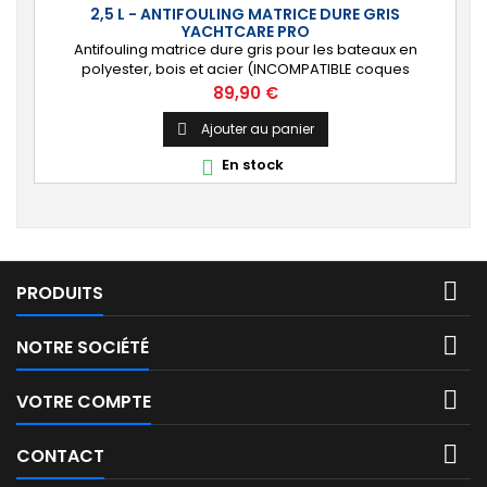
2,5 L - ANTIFOULING MATRICE DURE GRIS
YACHTCARE PRO
Antifouling matrice dure gris pour les bateaux en
polyester, bois et acier (INCOMPATIBLE coques
aluminium). [Résistant] Protection solide, durable et
Prix
89,90 €
anti-salissures repoussant algues et coquillages.
Ajouter au panier

En stock


PRODUITS

NOTRE SOCIÉTÉ

VOTRE COMPTE

CONTACT