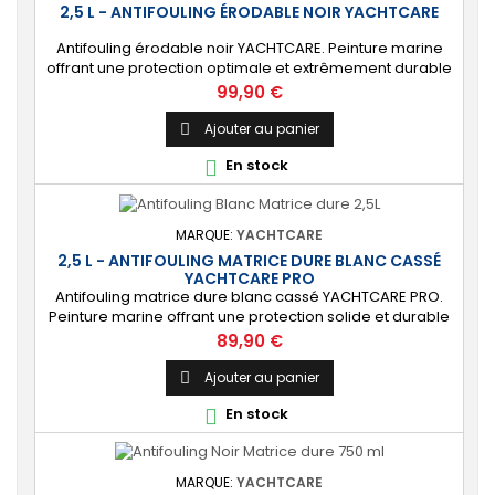
2,5 L - ANTIFOULING ÉRODABLE NOIR YACHTCARE
Antifouling érodable noir YACHTCARE. Peinture marine
offrant une protection optimale et extrêmement durable
de la carène pour les bateaux jusqu’à 25 nœuds. ⚙️ [Tout
Prix
99,90 €
support] Protège toutes les coques en polyester, bois et
acier contre les salissures. Ne convient PAS à l’aluminium
Ajouter au panier

et aux alliages légers. 🔝 [Haute protection] Matrice lisse
En stock

permettant de...
MARQUE:
YACHTCARE
2,5 L - ANTIFOULING MATRICE DURE BLANC CASSÉ
YACHTCARE PRO
Antifouling matrice dure blanc cassé YACHTCARE PRO.
Peinture marine offrant une protection solide et durable
pour les bateaux en polyester, bois et acier
Prix
89,90 €
(INCOMPATIBLE coques aluminium). ⚙️ [Résistant]
Protection solide, durable et anti-salissures qui
Ajouter au panier

repoussera algues et coquillages durant une saison
En stock

complète. 🔝 [Idéal pour les bateaux rapides] Permet...
MARQUE:
YACHTCARE