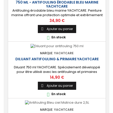
750 ML - ANTIFOULING ÉRODABLE BLEU MARINE
YACHTCARE
Antifouling érodable bleu marine YACHTCARE. Peinture
marine offrant une protection optimale et extrêmement
durable de la carène pour les bateaux jusqu’à 25
Prix
34,90 €
nœuds. ⚙️ [Tout support] Protège toutes les coques en
polyester, bois et acier contre les salissures. Ne convient
Ajouter au panier

PAS à l’aluminium et aux alliages légers. 🔝 [Haute
En stock

protection] Matrice lisse permettant...
MARQUE:
YACHTCARE
DILUANT ANTIFOULING & PRIMAIRE YACHTCARE
Diluant 750 ml YACHTCARE. Spécialement développé
pour être utilisé avec les antifoulings et primaires
antifoulings mono-composants. L'adjonction de ce
Prix
14,90 €
diluant permet d'ajuster la viscosité de l’antifouling ou du
primaire.
Ajouter au panier

En stock

MARQUE:
YACHTCARE