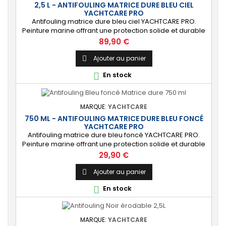
2,5 L - ANTIFOULING MATRICE DURE BLEU CIEL
YACHTCARE PRO
Antifouling matrice dure bleu ciel YACHTCARE PRO.
Peinture marine offrant une protection solide et durable
pour les bateaux en polyester, bois et acier
Prix
89,90 €
(INCOMPATIBLE coques aluminium). ⚙️ [Résistant]
Protection solide, durable et anti-salissures qui
Ajouter au panier

repoussera algues et coquillages durant une saison
En stock

complète. 🔝 [Idéal pour les bateaux rapides] Permet...
MARQUE:
YACHTCARE
750 ML - ANTIFOULING MATRICE DURE BLEU FONCÉ
YACHTCARE PRO
Antifouling matrice dure bleu foncé YACHTCARE PRO.
Peinture marine offrant une protection solide et durable
pour les bateaux en polyester, bois et acier
Prix
29,90 €
(INCOMPATIBLE coques aluminium). ⚙️ [Résistant]
Protection solide, durable et anti-salissures qui
Ajouter au panier

repoussera algues et coquillages durant une saison
En stock

complète. 🔝 [Idéal pour les bateaux rapides] Permet...
MARQUE:
YACHTCARE