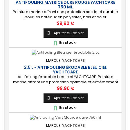
ANTIFOULING MATRICE DURE ROUGE YACHTCARE
750 ML
Peinture marine offrant une protection solide et durable
pour les bateaux en polyester, bois et acier
(INCOMPATIBLE coques aluminium). [Résistant]
Prix
29,90 €
Protection solide, durable et anti-salissures qui
repoussera algues et coquillages durant une saison
Ajouter au panier

complète.
En stock

MARQUE:
YACHTCARE
2,5 L - ANTIFOULING ÉRODABLE BLEU CIEL
YACHTCARE
Antifouling érodable bleu ciel YACHTCARE. Peinture
marine offrant une protection optimale et extrêmement
durable de la carène pour les bateaux jusqu’à 25
Prix
99,90 €
nœuds. ⚙️ [Tout support] Protège toutes les coques en
polyester, bois et acier contre les salissures. Ne convient
Ajouter au panier

PAS à l’aluminium et aux alliages légers. 🔝 [Haute
En stock

protection] Matrice lisse permettant...
MARQUE:
YACHTCARE