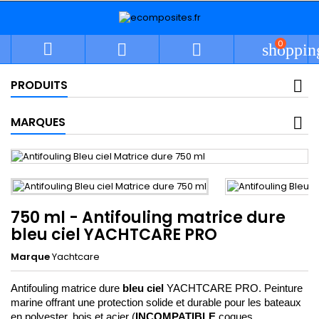
0



shoppin
PRODUITS
MARQUES
750 ml - Antifouling matrice dure
bleu ciel YACHTCARE PRO
Marque
Yachtcare
Antifouling matrice dure 
bleu ciel
 YACHTCARE PRO. Peinture 
marine offrant une protection solide et durable pour les bateaux 
en polyester, bois et acier (
INCOMPATIBLE
 coques 