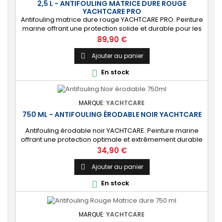
2,5 L - ANTIFOULING MATRICE DURE ROUGE
YACHTCARE PRO
Antifouling matrice dure rouge YACHTCARE PRO. Peinture
marine offrant une protection solide et durable pour les
bateaux en polyester, bois et acier (INCOMPATIBLE
Prix
89,90 €
coques aluminium). ⚙️ [Résistant] Protection solide,
durable et anti-salissures qui repoussera algues et
Ajouter au panier

coquillages durant une saison complète. 🔝 [Idéal pour
En stock

les bateaux rapides] Permet...
MARQUE:
YACHTCARE
750 ML - ANTIFOULING ÉRODABLE NOIR YACHTCARE
Antifouling érodable noir YACHTCARE. Peinture marine
offrant une protection optimale et extrêmement durable
de la carène pour les bateaux jusqu’à 25 nœuds. ⚙️ [Tout
Prix
34,90 €
support] Protège toutes les coques en polyester, bois et
acier contre les salissures. Ne convient PAS à l’aluminium
Ajouter au panier

et aux alliages légers. 🔝 [Haute protection] Matrice lisse
En stock

permettant de...
MARQUE:
YACHTCARE