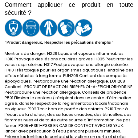
Comment appliquer ce produit en toute 
sécurité ?
"Produit dangereux, Respecter les précautions d'emploi"
Mentions de danger: H226 Liquide et vapeurs inflammables.
H318 Provoque des lésions oculaires graves. H335 Peut irriter les
voies respiratoires. H317 Peut provoquer une allergie cutanée.
H410 Très toxique pour les organismes aquatiques, entraîne des
effets néfastes à long terme. EUH205 Contient des composés
époxydiques. Peut produire une réaction allergique. EUH208
Contient : PRODUIT DE REACTION: BISPHENOL-A-EPICHLORHYDRINE
Peut produire une réaction allergique. Conseils de prudence:
P501 Éliminer le contenu / récipient dans un centre d’élimination
agréé, dans le respect de la règlementation locale/nationale
en vigueur. P102 Tenir hors de portée des enfants. P210 Tenir à
l`écart de la chaleur, des surfaces chaudes, des étincelles, des
flammes nues et de toute autre source d`inflammation. Ne pas
fumer. P305+P351+P338 EN CAS DE CONTACT AVEC LES YEUX:
Rincer avec précaution à l'eau pendant plusieurs minutes.
Enlever les lentilles de contact si la victime en porte et si elles