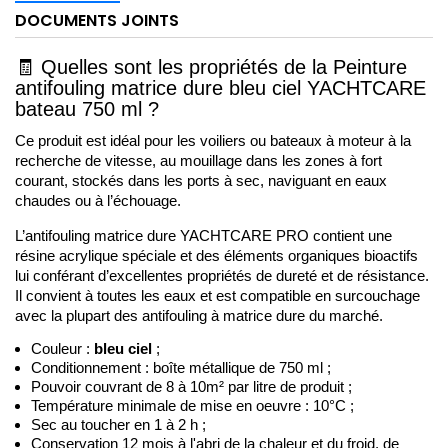
DOCUMENTS JOINTS
🧾
Quelles sont les propriétés de la 
Peinture 
antifouling matrice dure bleu ciel YACHTCARE 
bateau 750 ml
 ?
Ce produit est idéal pour les voiliers ou bateaux à moteur à la 
recherche de vitesse, au mouillage dans les zones à fort 
courant, stockés dans les ports à sec, naviguant en eaux 
chaudes ou à l’échouage. 
L’antifouling matrice dure YACHTCARE PRO contient une 
résine acrylique spéciale et des éléments organiques bioactifs 
lui conférant d’excellentes propriétés de dureté et de résistance. 
Il 
convient à toutes les eaux et est compatible en surcouchage 
avec la plupart des antifouling à matrice dure du marché. 
Couleur : 
bleu
 ciel
 ; 
Conditionnement : boîte métallique de 750 ml ;
Pouvoir couvrant de 8 à 10
m²
 par litre de produit ;
Température minimale de mise en oeuvre : 10°C ;
Sec au toucher en 1 à 2 h ;
Conservation 12 mois à l'abri de la chaleur et du froid, de 