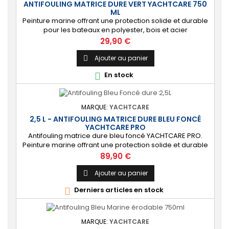
ANTIFOULING MATRICE DURE VERT YACHTCARE 750
ML
Peinture marine offrant une protection solide et durable
pour les bateaux en polyester, bois et acier
(INCOMPATIBLE coques aluminium). [Résistant]
Prix
29,90 €
Protection solide, durable et anti-salissures qui
repoussera algues et coquillages durant une saison
Ajouter au panier

complète.
En stock

MARQUE:
YACHTCARE
2,5 L - ANTIFOULING MATRICE DURE BLEU FONCÉ
YACHTCARE PRO
Antifouling matrice dure bleu foncé YACHTCARE PRO.
Peinture marine offrant une protection solide et durable
pour les bateaux en polyester, bois et acier
Prix
89,90 €
(INCOMPATIBLE coques aluminium). ⚙️ [Résistant]
Protection solide, durable et anti-salissures qui
Ajouter au panier

repoussera algues et coquillages durant une saison
Derniers articles en stock

complète. 🔝 [Idéal pour les bateaux rapides] Permet...
MARQUE:
YACHTCARE