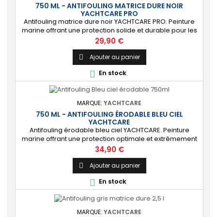
750 ML - ANTIFOULING MATRICE DURE NOIR
YACHTCARE PRO
Antifouling matrice dure noir YACHTCARE PRO. Peinture
marine offrant une protection solide et durable pour les
bateaux en polyester, bois et acier (INCOMPATIBLE
Prix
29,90 €
coques aluminium). ⚙️ [Résistant] Protection solide,
durable et anti-salissures qui repoussera algues et
Ajouter au panier

coquillages durant une saison complète. 🔝 [Idéal pour
En stock

les bateaux rapides] Permet...
MARQUE:
YACHTCARE
750 ML - ANTIFOULING ÉRODABLE BLEU CIEL
YACHTCARE
Antifouling érodable bleu ciel YACHTCARE. Peinture
marine offrant une protection optimale et extrêmement
durable de la carène pour les bateaux jusqu’à 25
Prix
34,90 €
nœuds. ⚙️ [Tout support] Protège toutes les coques en
polyester, bois et acier contre les salissures. Ne convient
Ajouter au panier

PAS à l’aluminium et aux alliages légers. 🔝 [Haute
En stock

protection] Matrice lisse permettant...
MARQUE:
YACHTCARE