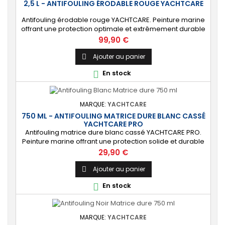
2,5 L - ANTIFOULING ÉRODABLE ROUGE YACHTCARE
Antifouling érodable rouge YACHTCARE. Peinture marine
offrant une protection optimale et extrêmement durable
de la carène pour les bateaux jusqu’à 25 nœuds. ⚙️ [Tout
Prix
99,90 €
support] Protège toutes les coques en polyester, bois et
acier contre les salissures. Ne convient PAS à l’aluminium
Ajouter au panier

et aux alliages légers. 🔝 [Haute protection] Matrice lisse
En stock

permettant de...
MARQUE:
YACHTCARE
750 ML - ANTIFOULING MATRICE DURE BLANC CASSÉ
YACHTCARE PRO
Antifouling matrice dure blanc cassé YACHTCARE PRO.
Peinture marine offrant une protection solide et durable
pour les bateaux en polyester, bois et acier
Prix
29,90 €
(INCOMPATIBLE coques aluminium). ⚙️ [Résistant]
Protection solide, durable et anti-salissures qui
Ajouter au panier

repoussera algues et coquillages durant une saison
En stock

complète. 🔝 [Idéal pour les bateaux rapides] Permet...
MARQUE:
YACHTCARE