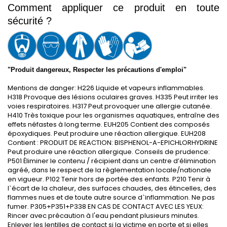
Comment appliquer ce produit en toute 
sécurité ?
"Produit dangereux, Respecter les précautions d'emploi"
Mentions de danger: H226 Liquide et vapeurs inflammables.
H318 Provoque des lésions oculaires graves. H335 Peut irriter les
voies respiratoires. H317 Peut provoquer une allergie cutanée.
H410 Très toxique pour les organismes aquatiques, entraîne des
effets néfastes à long terme. EUH205 Contient des composés
époxydiques. Peut produire une réaction allergique. EUH208
Contient : PRODUIT DE REACTION: BISPHENOL-A-EPICHLORHYDRINE
Peut produire une réaction allergique. Conseils de prudence:
P501 Éliminer le contenu / récipient dans un centre d’élimination
agréé, dans le respect de la règlementation locale/nationale
en vigueur. P102 Tenir hors de portée des enfants. P210 Tenir à
l`écart de la chaleur, des surfaces chaudes, des étincelles, des
flammes nues et de toute autre source d`inflammation. Ne pas
fumer. P305+P351+P338 EN CAS DE CONTACT AVEC LES YEUX:
Rincer avec précaution à l'eau pendant plusieurs minutes.
Enlever les lentilles de contact si la victime en porte et si elles