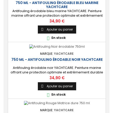
750 ML - ANTIFOULING ÉRODABLE BLEU MARINE
YACHTCARE
Antifouling érodable bleu marine YACHTCARE. Peinture
marine offrant une protection optimale et extrêmement
durable de la carène pour les bateaux jusqu’à 25
Prix
34,90 €
nœuds. ⚙️ [Tout support] Protège toutes les coques en
polyester, bois et acier contre les salissures. Ne convient
Ajouter au panier

PAS à l’aluminium et aux alliages légers. 🔝 [Haute
En stock

protection] Matrice lisse permettant...
MARQUE:
YACHTCARE
750 ML - ANTIFOULING ÉRODABLE NOIR YACHTCARE
Antifouling érodable noir YACHTCARE. Peinture marine
offrant une protection optimale et extrêmement durable
de la carène pour les bateaux jusqu’à 25 nœuds. ⚙️ [Tout
Prix
34,90 €
support] Protège toutes les coques en polyester, bois et
acier contre les salissures. Ne convient PAS à l’aluminium
Ajouter au panier

et aux alliages légers. 🔝 [Haute protection] Matrice lisse
En stock

permettant de...
MARQUE:
YACHTCARE