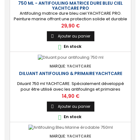
750 ML - ANTIFOULING MATRICE DURE BLEU CIEL
YACHTCARE PRO
Antifouling matrice dure bleu ciel YACHTCARE PRO.
Peinture marine offrant une protection solide et durable
pour les bateaux en polyester, bois et acier
Prix
29,90 €
(INCOMPATIBLE coques aluminium). ⚙️ [Résistant]
Protection solide, durable et anti-salissures qui
Ajouter au panier

repoussera algues et coquillages durant une saison
En stock

complète. 🔝 [Idéal pour les bateaux rapides] Permet...
MARQUE:
YACHTCARE
DILUANT ANTIFOULING & PRIMAIRE YACHTCARE
Diluant 750 ml YACHTCARE. Spécialement développé
pour être utilisé avec les antifoulings et primaires
antifoulings mono-composants. L'adjonction de ce
Prix
14,90 €
diluant permet d'ajuster la viscosité de l’antifouling ou du
primaire.
Ajouter au panier

En stock

MARQUE:
YACHTCARE