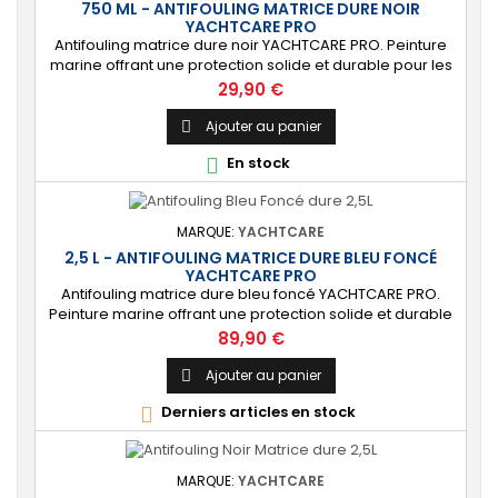
750 ML - ANTIFOULING MATRICE DURE NOIR
YACHTCARE PRO
Antifouling matrice dure noir YACHTCARE PRO. Peinture
marine offrant une protection solide et durable pour les
bateaux en polyester, bois et acier (INCOMPATIBLE
Prix
29,90 €
coques aluminium). ⚙️ [Résistant] Protection solide,
durable et anti-salissures qui repoussera algues et
Ajouter au panier

coquillages durant une saison complète. 🔝 [Idéal pour
En stock

les bateaux rapides] Permet...
MARQUE:
YACHTCARE
2,5 L - ANTIFOULING MATRICE DURE BLEU FONCÉ
YACHTCARE PRO
Antifouling matrice dure bleu foncé YACHTCARE PRO.
Peinture marine offrant une protection solide et durable
pour les bateaux en polyester, bois et acier
Prix
89,90 €
(INCOMPATIBLE coques aluminium). ⚙️ [Résistant]
Protection solide, durable et anti-salissures qui
Ajouter au panier

repoussera algues et coquillages durant une saison
Derniers articles en stock

complète. 🔝 [Idéal pour les bateaux rapides] Permet...
MARQUE:
YACHTCARE