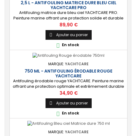
2,5 L - ANTIFOULING MATRICE DURE BLEU CIEL
YACHTCARE PRO
Antifouling matrice dure bleu ciel YACHTCARE PRO.
Peinture marine offrant une protection solide et durable
pour les bateaux en polyester, bois et acier
Prix
89,90 €
(INCOMPATIBLE coques aluminium). ⚙️ [Résistant]
Protection solide, durable et anti-salissures qui
Ajouter au panier

repoussera algues et coquillages durant une saison
En stock

complète. 🔝 [Idéal pour les bateaux rapides] Permet...
MARQUE:
YACHTCARE
750 ML - ANTIFOULING ÉRODABLE ROUGE
YACHTCARE
Antifouling érodable rouge YACHTCARE. Peinture marine
offrant une protection optimale et extrêmement durable
de la carène pour les bateaux jusqu’à 25 nœuds. ⚙️ [Tout
Prix
34,90 €
support] Protège toutes les coques en polyester, bois et
acier contre les salissures. Ne convient PAS à l’aluminium
Ajouter au panier

et aux alliages légers. 🔝 [Haute protection] Matrice lisse
En stock

permettant de...
MARQUE:
YACHTCARE