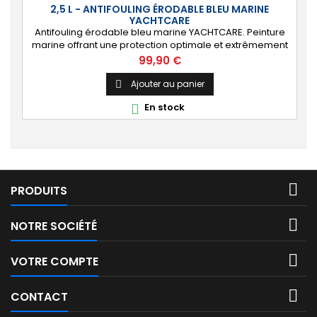
2,5 L - ANTIFOULING ÉRODABLE BLEU MARINE
YACHTCARE
Antifouling érodable bleu marine YACHTCARE. Peinture
marine offrant une protection optimale et extrêmement
durable de la carène pour les bateaux jusqu’à 25
Prix
99,90 €
nœuds. ⚙️ [Tout support] Protège toutes les coques en
polyester, bois et acier contre les salissures. Ne convient
Ajouter au panier

PAS à l’aluminium et aux alliages légers. 🔝 [Haute
En stock

protection] Matrice lisse permettant...

PRODUITS

NOTRE SOCIÉTÉ

VOTRE COMPTE

CONTACT