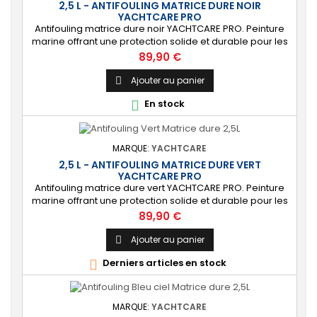
2,5 L - ANTIFOULING MATRICE DURE NOIR
YACHTCARE PRO
Antifouling matrice dure noir YACHTCARE PRO. Peinture
marine offrant une protection solide et durable pour les
bateaux en polyester, bois et acier (INCOMPATIBLE
Prix
89,90 €
coques aluminium). ⚙️ [Résistant] Protection solide,
durable et anti-salissures qui repoussera algues et
Ajouter au panier

coquillages durant une saison complète. 🔝 [Idéal pour
En stock

les bateaux rapides] Permet...
MARQUE:
YACHTCARE
2,5 L - ANTIFOULING MATRICE DURE VERT
YACHTCARE PRO
Antifouling matrice dure vert YACHTCARE PRO. Peinture
marine offrant une protection solide et durable pour les
bateaux en polyester, bois et acier (INCOMPATIBLE
Prix
89,90 €
coques aluminium). ⚙️ [Résistant] Protection solide,
durable et anti-salissures qui repoussera algues et
Ajouter au panier

coquillages durant une saison complète. 🔝 [Idéal pour
Derniers articles en stock

les bateaux rapides] Permet...
MARQUE:
YACHTCARE