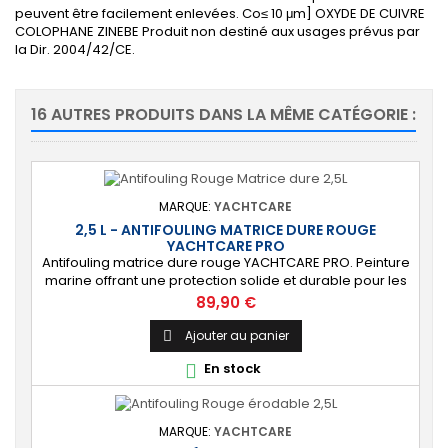
peuvent être facilement enlevées. Co
≤
10
μm]
OXYDE DE CUIVRE
COLOPHANE
ZINEBE
Produit non destin
é aux usages prévus par
la Dir. 2004/42/CE.
16 AUTRES PRODUITS DANS LA MÊME CATÉGORIE :
MARQUE:
YACHTCARE
2,5 L - ANTIFOULING MATRICE DURE ROUGE
YACHTCARE PRO
Antifouling matrice dure rouge YACHTCARE PRO. Peinture
marine offrant une protection solide et durable pour les
bateaux en polyester, bois et acier (INCOMPATIBLE
Prix
89,90 €
coques aluminium). ⚙️ [Résistant] Protection solide,
durable et anti-salissures qui repoussera algues et
Ajouter au panier

coquillages durant une saison complète. 🔝 [Idéal pour
En stock

les bateaux rapides] Permet...
MARQUE:
YACHTCARE