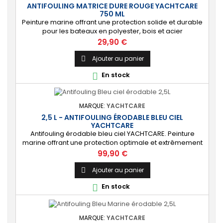
ANTIFOULING MATRICE DURE ROUGE YACHTCARE
750 ML
Peinture marine offrant une protection solide et durable
pour les bateaux en polyester, bois et acier
(INCOMPATIBLE coques aluminium). [Résistant]
Prix
29,90 €
Protection solide, durable et anti-salissures qui
repoussera algues et coquillages durant une saison
Ajouter au panier

complète.
En stock

MARQUE:
YACHTCARE
2,5 L - ANTIFOULING ÉRODABLE BLEU CIEL
YACHTCARE
Antifouling érodable bleu ciel YACHTCARE. Peinture
marine offrant une protection optimale et extrêmement
durable de la carène pour les bateaux jusqu’à 25
Prix
99,90 €
nœuds. ⚙️ [Tout support] Protège toutes les coques en
polyester, bois et acier contre les salissures. Ne convient
Ajouter au panier

PAS à l’aluminium et aux alliages légers. 🔝 [Haute
En stock

protection] Matrice lisse permettant...
MARQUE:
YACHTCARE