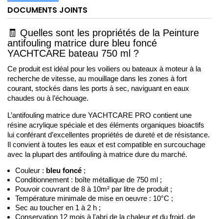
DOCUMENTS JOINTS
🧾
Quelles sont les propriétés de la 
Peinture 
antifouling matrice dure bleu foncé 
YACHTCARE bateau 750 ml
 ?
Ce produit est idéal pour les voiliers ou bateaux à moteur à la 
recherche de vitesse, au mouillage dans les zones à fort 
courant, stockés dans les ports à sec, naviguant en eaux 
chaudes ou à l’échouage. 
L’antifouling matrice dure YACHTCARE PRO contient une 
résine acrylique spéciale et des éléments organiques bioactifs 
lui conférant d’excellentes propriétés de dureté et de résistance. 
Il 
convient à toutes les eaux et est compatible en surcouchage 
avec la plupart des antifouling à matrice dure du marché. 
Couleur : 
bleu
 foncé
 ; 
Conditionnement : boîte métallique de 750 ml ;
Pouvoir couvrant de 8 à 10
m²
 par litre de produit ;
Température minimale de mise en oeuvre : 10°C ;
Sec au toucher en 1 à 2 h ;
Conservation 12 mois à l'abri de la chaleur et du froid, de 