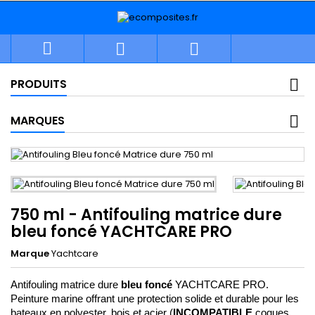



PRODUITS
MARQUES
750 ml - Antifouling matrice dure
bleu foncé YACHTCARE PRO
Marque
Yachtcare
Antifouling matrice dure 
bleu foncé
 YACHTCARE PRO. 
Peinture marine offrant une protection solide et durable pour les 
bateaux en polyester, bois et acier (
INCOMPATIBLE
 coques 