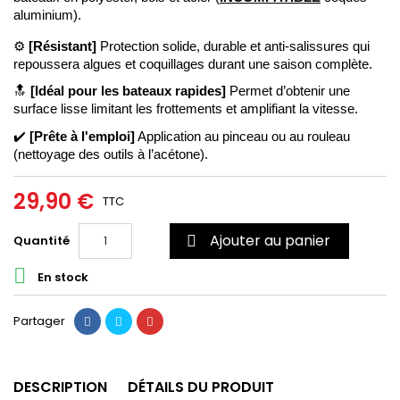
aluminium). 
⚙️
 [Résistant]
 Protection solide, durable et anti-salissures qui 
repoussera algues et coquillages durant une saison complète. 
🔝
[Idéal pour les bateaux rapides] 
Permet d’obtenir une 
surface lisse limitant les frottements et amplifiant la vitesse.
✔️ 
[Prête à l'emploi]
Application au pinceau ou au rouleau 
(nettoyage des outils à l’acétone). 
29,90 €
TTC
Ajouter au panier
Quantité


En stock
Partager
DESCRIPTION
DÉTAILS DU PRODUIT