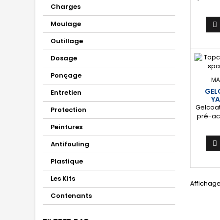
idéa
Charges
protecti
Moulage
de 

polyes
Outillage
pièce
car, etc
Dosage
Fournit
lisse, 
Ponçage
prot
MA
surf
GEL
Entretien
YA
Gelcoat
Protection
pré-ac
pro
Peintures
retou
gelcoat
Antifouling

être 
color
Plastique
qualit
extéri
Les Kits
Affichage 
uni
Contenants
durable
de 
poly