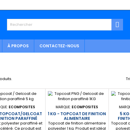

À PROPOS
CONTACTEZ-NOUS
roduits.
Tr
QUE:
ECOMPOSITES
MARQUE:
ECOMPOSITES
MARQ
- TOPCOAT/GELCOAT
1 KG - TOPCOAT DE FINITION
5 KG
INITION PARAFFINÉ
ALIMENTAIRE
FINIT
 polyester paraffiné et
Topcoat de finition alimentaire
Topcoat de
céléré. Ce produit est
polyester 1 kg. Produit est idéal
polyest