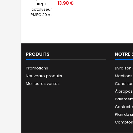
Prix
13,90 €
PRODUITS
NOTRE 
Promotions
Livraison
Nouveaux produits
Mentions
Meilleures ventes
Conditio
À propos
Paiement
Contact
Plan du s
Comptoir