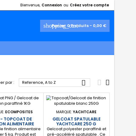
Bienvenue,
Connexion
ou
Créez votre compte
shopping_cart
Panier:
0
Produits - 0,00 €



ier par :
Reference, A to Z
UE:
ECOMPOSITES
MARQUE:
YACHTCARE
 - TOPCOAT DE
GELCOAT SPATULABLE
ION ALIMENTAIRE
YACHTCARE 250 G
 finition alimentaire
Gelcoat polyester paraffiné et
er 5 kg. Produit est
pré-accéléré spatulable . Ce