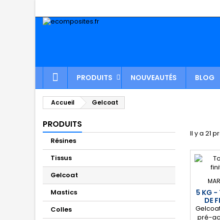
PRODUITS
NOUVEAUTÉS
BLOG
Accueil
Gelcoat
PRODUITS
Il y a 21 p
Résines
Tissus
Gelcoat
MAR
Mastics
5 KG 
DE F
Gelcoat
Colles
pré-ac