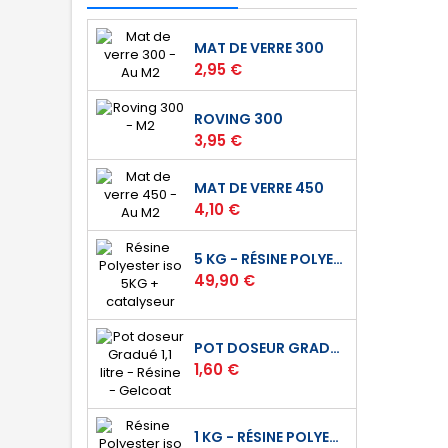
MAT DE VERRE 300
Prix
2,95 €
ROVING 300
Prix
3,95 €
MAT DE VERRE 450
Prix
4,10 €
5 KG - RÉSINE POLYESTER ISO DE STRATIFICATION
Prix
49,90 €
POT DOSEUR GRADUÉ 1,1 LITRE - RÉSINE - GELCOAT
Prix
1,60 €
1 KG - RÉSINE POLYESTER ISO DE STRATIFICATION