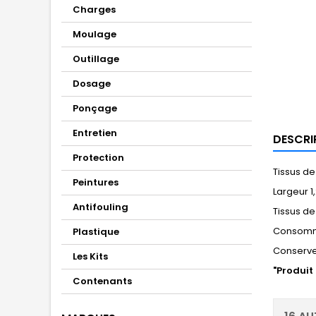
Charges
Moulage
Outillage
Dosage
Ponçage
Entretien
DESCRI
Protection
Tissus d
Peintures
Largeur 1
Antifouling
Tissus de 
Consomma
Plastique
Conserver
Les Kits
"Produit
Contenants