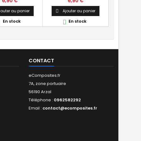
Prix
Prix
6,90 €
6,90 €
Largeur : 1,25 m
jouter au panier
Ajouter au panier

En stock
En stock


CONTACT
eComposites.fr
7A, zone portuaire
56190 Arzal
Téléphone :
0962582292
Email :
contact@ecomposites.fr