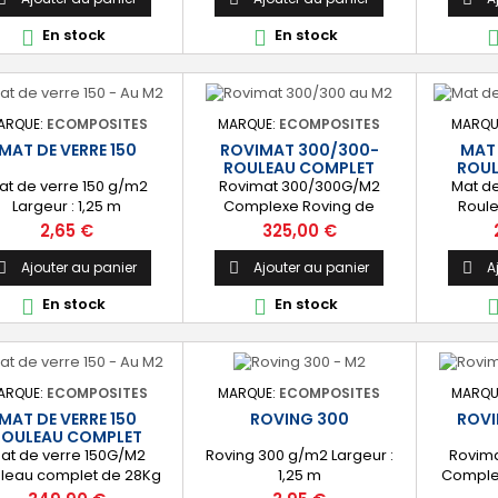
stratification de tube, le
En stock
En stock


renfort de bordures ou de
coins. ✔️ [Prêt à l'emploi]
Vendu au mètre linéaire ou
en rouleau complet de 30
mètres.
ARQUE:
ECOMPOSITES
MARQUE:
ECOMPOSITES
MARQU
MAT DE VERRE 150
ROVIMAT 300/300-
MAT 
ROULEAU COMPLET
ROUL
at de verre 150 g/m2
Rovimat 300/300G/M2
Mat d
Largeur : 1,25 m
Complexe Roving de
Roul
300G/M2 et Mat de verre
40/45K
Prix
Prix
2,65 €
325,00 €
300G/M2 Rouleau complet
de 40/45Kg Largeur 1,25M
Ajouter au panier
Ajouter au panier
A



En stock
En stock


ARQUE:
ECOMPOSITES
MARQUE:
ECOMPOSITES
MARQU
MAT DE VERRE 150
ROVING 300
ROVI
ROULEAU COMPLET
at de verre 150G/M2
Roving 300 g/m2 Largeur :
Rovim
leau complet de 28Kg
1,25 m
Comple
186m2) Largeur 1,25M
g/m2 et