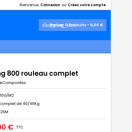
Bienvenue,
Connexion
ou
Créez votre compte
shopping_cart
Panier:
0
Produits - 0,00 €
ng 800 rouleau complet
eComposites
800G/M2
 complet de 40/45Kg
1,25M
00 €
TTC