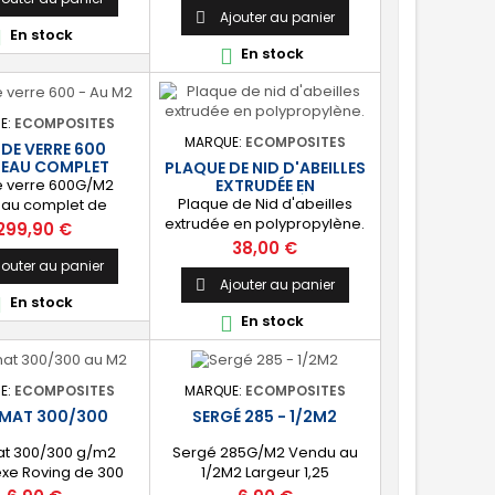
nette, réduisant le travail de
Ajouter au panier

En stock

finition. Conditionnement :
En stock

vendu au mètre linéaire, 5
mètres linéaires et au
rouleau.
E:
ECOMPOSITES
MARQUE:
ECOMPOSITES
DE VERRE 600
EAU COMPLET
PLAQUE DE NID D'ABEILLES
e verre 600G/M2
EXTRUDÉE EN
POLYPROPYLÈNE.
Plaque de Nid d'abeilles
eau complet de
extrudée en polypropylène.
g Largeur 1,25M
Prix
299,90 €
Matériau d'âme. Plaque de
Prix
38,00 €
1,5 M2 Dimensions : 125 cm X
jouter au panier
120 cm Épaisseur : 10 mm ou
Ajouter au panier

En stock

20 mm Densité : environ 80
En stock

KG/M3 PRODUIT UNIQUEMENT
DISPONIBLE AU MAGASIN
D'ARZAL - PAS D'ENVOI.
E:
ECOMPOSITES
MARQUE:
ECOMPOSITES
MAT 300/300
SERGÉ 285 - 1/2M2
at 300/300 g/m2
Sergé 285G/M2 Vendu au
xe Roving de 300
1/2M2 Largeur 1,25
 Mat de verre 300