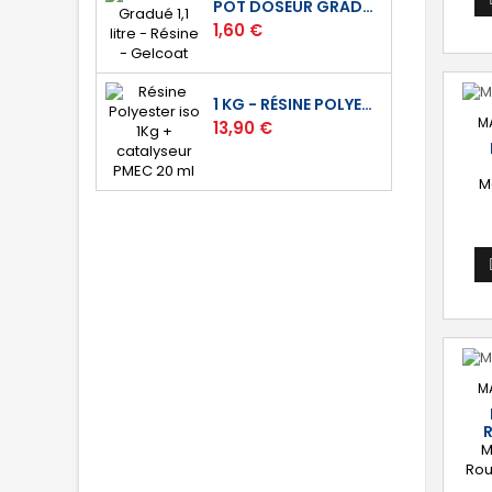
POT DOSEUR GRADUÉ 1,1 LITRE - RÉSINE - GELCOAT
Prix
1,60 €
1 KG - RÉSINE POLYESTER ISO DE STRATIFICATION
M
Prix
13,90 €
M
M
M
Rou
(