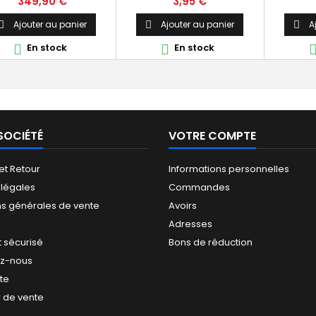
Prix
Prix
349,90 €
3,95 €
g/m2 
Ajouter au panier
Ajouter au panier
A



En stock
En stock


SOCIÉTÉ
VOTRE COMPTE
 et Retour
Informations personnelles
 légales
Commandes
ns générales de vente
Avoirs
Adresses
 sécurisé
Bons de réduction
ez-nous
ite
 de vente