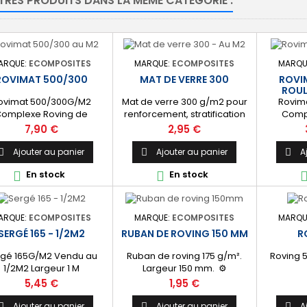
TRES PRODUITS DANS LA MÊME CATÉGORIE :
ARQUE:
ECOMPOSITES
MARQUE:
ECOMPOSITES
MARQU
ROVIMAT 500/300
MAT DE VERRE 300
ROVI
ROUL
ovimat 500/300G/M2
Mat de verre 300 g/m2 pour
Rovim
omplexe Roving de
renforcement, stratification
Comp
0G/M2 et Mat de verre
et réparation résine. ⚙️
500G/M2
Prix
Prix
7,90 €
2,95 €
0G/M2 Largeur 1,25M
[Polyvalent] Convient pour
300G/M2
une large gamme
de 40/4
Ajouter au panier
Ajouter au panier
A



d'applications : nautisme,
En stock
En stock


automobile, piscine, etc.
ARQUE:
ECOMPOSITES
MARQUE:
ECOMPOSITES
MARQU
SERGÉ 165 - 1/2M2
RUBAN DE ROVING 150 MM
R
rgé 165G/M2 Vendu au
Ruban de roving 175 g/m².
Roving 
1/2M2 Largeur 1 M
Largeur 150 mm. ⚙️
[Stratification &amp;
Prix
Prix
5,45 €
1,95 €
réparation] Idéal pour la
jointure de cloison, la
Ajouter au panier
Ajouter au panier
A


