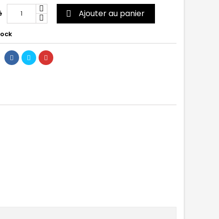
Ajouter au panier
é

tock