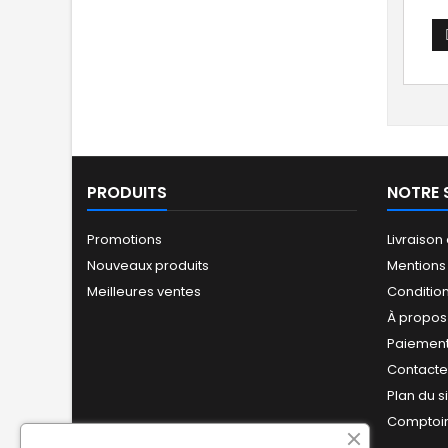
PRODUITS
NOTRE 
Promotions
Livraison
Nouveaux produits
Mentions
Meilleures ventes
Conditio
À propos
Paiement
Contact
Plan du s
Comptoir