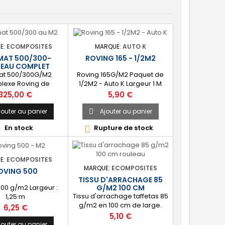
E:
ECOMPOSITES
MARQUE:
AUTO K
MAT 500/300-
ROVING 165 - 1/2M2
EAU COMPLET
at 500/300G/M2
Roving 165G/M2 Paquet de
lexe Roving de
1/2M2 - Auto K Largeur 1 M
 et Mat de verre
Prix
Prix
325,00 €
5,90 €
 Rouleau complet
5Kg Largeur 1,25M
jouter au panier
Ajouter au panier

En stock
Rupture de stock


E:
ECOMPOSITES
MARQUE:
ECOMPOSITES
OVING 500
TISSU D'ARRACHAGE 85
500 g/m2 Largeur :
G/M2 100 CM
Tissu d'arrachage taffetas 85
1,25 m
g/m2 en 100 cm de large.
Prix
6,25 €
[Gain de temps] : Permet
Prix
5,10 €
l'obtention d'une surface
jouter au panier