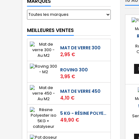
16 AU
MARQUES
M
MEILLEURES VENTES
R
MAT DE VERRE 300
C
Prix
2,95 €
50
30
ROVING 300
Prix
3,95 €
MAT DE VERRE 450
Prix
4,10 €
M
5 KG - RÉSINE POLYESTER ISO DE STRATIFICATION
Se
Prix
49,90 €