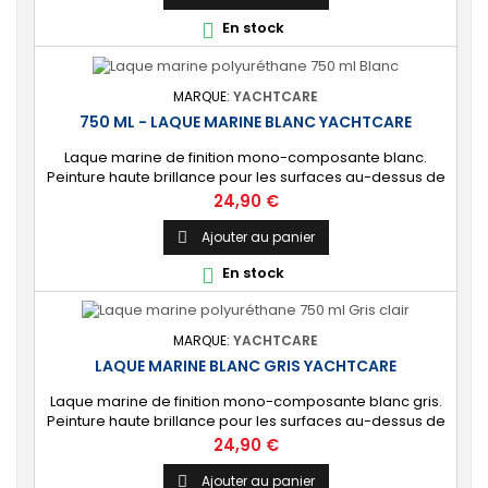
En stock

MARQUE:
YACHTCARE
750 ML - LAQUE MARINE BLANC YACHTCARE
Laque marine de finition mono-composante blanc.
Peinture haute brillance pour les surfaces au-dessus de
la ligne de flottaison. ⚙️ [Tout support] Brillance longue
Prix
24,90 €
durée sur toutes les coques de bateau en polyester,
époxy, bois et acier. Usage également possible en
Ajouter au panier

intérieur. 🔝 [Haute protection] Protection durable
En stock

contre les éléments marins et les...
MARQUE:
YACHTCARE
LAQUE MARINE BLANC GRIS YACHTCARE
Laque marine de finition mono-composante blanc gris.
Peinture haute brillance pour les surfaces au-dessus de
la ligne de flottaison. [Tout support] Brillance longue
Prix
24,90 €
durée sur toutes les coques de bateau en polyester,
époxy, bois et acier. Usage également possible en
Ajouter au panier
