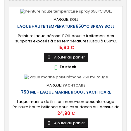
MARQUE:
BOLL
LAQUE HAUTE TEMPÉRATURE 650°C SPRAY BOLL
Peinture laque aérosol BOLL pour le traitement des
supports exposés à des températures jusqu'à 650°C.
Prix
15,90 €
Ajouter au panier

En stock

MARQUE:
YACHTCARE
750 ML - LAQUE MARINE ROUGE YACHTCARE
Laque marine de finition mono-composante rouge.
Peinture haute brillance pour les surfaces au-dessus de
la ligne de flottaison. ⚙️ [Tout support] Brillance longue
Prix
24,90 €
durée sur toutes les coques de bateau en polyester,
époxy, bois et acier. Usage également possible en
Ajouter au panier

intérieur. 🔝 [Haute protection] Protection durable