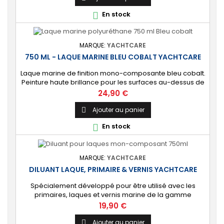
intérieur. 🔝 [Haute protection] Protection durable
En stock

contre les éléments marins et les...
MARQUE:
YACHTCARE
750 ML - LAQUE MARINE BLEU COBALT YACHTCARE
Laque marine de finition mono-composante bleu cobalt.
Peinture haute brillance pour les surfaces au-dessus de
la ligne de flottaison. ⚙️ [Tout support] Brillance longue
Prix
24,90 €
durée sur toutes les coques de bateau en polyester,
époxy, bois et acier. Usage également possible en
Ajouter au panier

intérieur. 🔝 [Haute protection] Protection durable
En stock

contre les éléments marins et les...
MARQUE:
YACHTCARE
DILUANT LAQUE, PRIMAIRE & VERNIS YACHTCARE
Spécialement développé pour être utilisé avec les
primaires, laques et vernis marine de la gamme
YACHTCARE (brillants et satinés). Compatible avec tout
Prix
19,90 €
autre produit mono-composant équivalent, quel que
soit le mode d’application : rouleau mousse, pinceau,
Ajouter au panier
