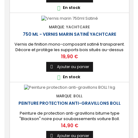
intérieur. 🔝 [Haute protection] Protection durable
En stock

contre les éléments marins et les...
MARQUE:
YACHTCARE
750 ML - VERNIS MARIN SATINÉ YACHTCARE
Vernis de finition mono-composant satiné transparent.
Décore et protège les supports bois situés au-dessus
de la ligne de flottaison de votre bateau. ⚙️ [Multi-
Prix
19,90 €
supports] Convient à tous types de bois soumis à des
conditions climatiques difficiles. Aussi adapté pour les
Ajouter au panier

surfaces intérieures (meubles, portes, lambris, poutres).
En stock

🔝 [Protection haute...
MARQUE:
BOLL
PEINTURE PROTECTION ANTI-GRAVILLONS BOLL
Peinture de protection anti-gravillons bitume type
"Blackson" noire pour soubassements voiture Boll.
[Protection] : Protecteur contre les impacts de pierres et
Prix
14,90 €
la corrosion. [Insonorisation] : Formulation souple à
l'effet insonorisant.
Ajouter au panier
