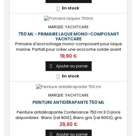
intérieur. [Haute protection] Protection durable contre
En stock

les éléments marins et les...
MARQUE:
YACHTCARE
750 ML - PRIMAIRE LAQUE MONO-COMPOSANT
YACHTCARE
Primaire d’accrochage mono-composant pour laque
marine. Parfait pour créer une accroche solide avant
l’application d’une laque de finition. ⚙️ [Multi-supports]
Prix
19,90 €
Applicable sur les supports en bois, polyester et acier
situés au-dessus de la ligne de flottaison de votre
Ajouter au panier

bateau (intérieurs et extérieurs). 🔝 [Protection de
En stock

qualité] Fournit une surface...
MARQUE:
YACHTCARE
PEINTURE ANTIDÉRAPANTE 750 ML
Peinture antidérapante Contenance 750 ml 3 Coloris
disponibles : Blanc (ral 9010), Blanc gris (ral 9003), gris
perle (ral 1013)
Prix
29,90 €
Ajouter au panier
