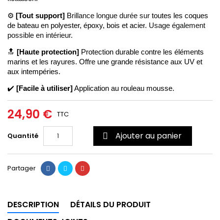
⚙️
 [Tout support]
 B
rillance longue durée sur 
toutes les coques 
de bateau en polyester, époxy, bois et acier
. Usage également 
possible en intérieur. 
🔝
[Haute protection] 
P
rotection durable contre les éléments 
marins et les rayures. Offre une grande résistance aux UV et 
aux intempéries. 
✔️ 
[Facile à utiliser]
Application au 
rouleau mousse.
24,90 €
TTC
Ajouter au panier
Quantité

Partager
DESCRIPTION
DÉTAILS DU PRODUIT