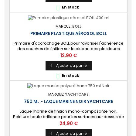
d'adhérence sur les surfaces métalliques, plastiques et
En stock

époxy. 🔝 [Protection de...
MARQUE:
BOLL
PRIMAIRE PLASTIQUE AÉROSOL BOLL
Primaire d'accrochage BOLL pour favoriser l'adhérence
des couches de finition sur la plupart des plastiques
carrosserie. [Multi-supports] ABS, PS, PU, etc.
Prix
12,90 €
Ajouter au panier

En stock

MARQUE:
YACHTCARE
750 ML - LAQUE MARINE NOIR YACHTCARE
Laque marine de finition mono-composante noir.
Peinture haute brillance pour les surfaces au-dessus de
la ligne de flottaison. ⚙️ [Tout support] Brillance longue
Prix
24,90 €
durée sur toutes les coques de bateau en polyester,
époxy, bois et acier. Usage également possible en
Ajouter au panier
