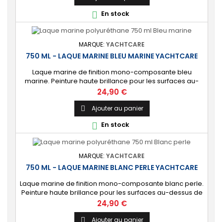
En stock

MARQUE:
YACHTCARE
750 ML - LAQUE MARINE BLEU MARINE YACHTCARE
Laque marine de finition mono-composante bleu
marine. Peinture haute brillance pour les surfaces au-
dessus de la ligne de flottaison. ⚙️ [Tout support]
Prix
24,90 €
Brillance longue durée sur toutes les coques de bateau
en polyester, époxy, bois et acier. Usage également
Ajouter au panier

possible en intérieur. 🔝 [Haute protection] Protection
En stock

durable contre les éléments marins et les...
MARQUE:
YACHTCARE
750 ML - LAQUE MARINE BLANC PERLE YACHTCARE
Laque marine de finition mono-composante blanc perle.
Peinture haute brillance pour les surfaces au-dessus de
la ligne de flottaison. ⚙️ [Tout support] Brillance longue
Prix
24,90 €
durée sur toutes les coques de bateau en polyester,
époxy, bois et acier. Usage également possible en
Ajouter au panier
