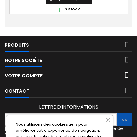
pistolet. Ce diluant permet d'ajuster la viscosité du
En stock

vernis, laque ou primaire et d’en faciliter...

PRODUITS

NOTRE SOCIÉTÉ

VOTRE COMPTE

CONTACT
LETTRE D'INFORMATIONS
Nous utilisons des cookies tiers pour
J'accepte les termes et conditions et la politique de
améliorer votre expérience de navigation,
confidentialité.
analyser le trafic du site et personnaliser le