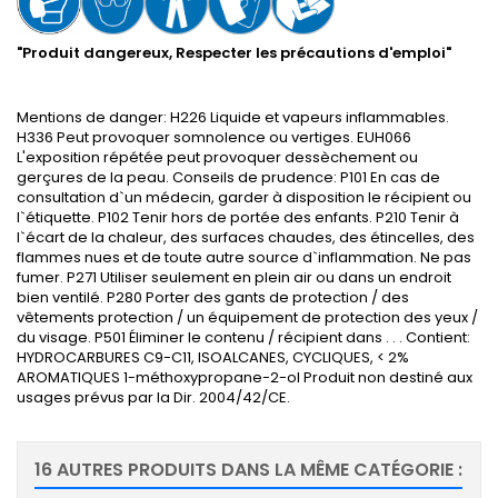
"Produit dangereux, Respecter les précautions d'emploi"
Mentions de danger: H226 Liquide et vapeurs inflammables.
H336 Peut provoquer somnolence ou vertiges. EUH066
L'exposition répétée peut provoquer dessèchement ou
gerçures de la
peau. Conseils
de prudence: P101 En cas de
consultation d`un médecin, garder à disposition le récipient ou
l`étiquette. P102 Tenir hors de portée des enfants. P210 Tenir à
l`écart de la chaleur, des surfaces chaudes, des étincelles, des
flammes nues et de toute autre source d`inflammation. Ne pas
fumer. P271 Utiliser seulement en plein air ou dans un endroit
bien ventilé. P280 Porter des gants de protection / des
vêtements protection / un équipement de protection des yeux /
du visage. P501 Éliminer le contenu / récipient dans . . . Contient:
HYDROCARBURES C9-C11, ISOALCANES, CYCLIQUES, < 2%
AROMATIQUES 1-méthoxypropane-2-ol Produit non destiné aux
usages prévus par la
Dir
. 2004/42/CE.
16 AUTRES PRODUITS DANS LA MÊME CATÉGORIE :