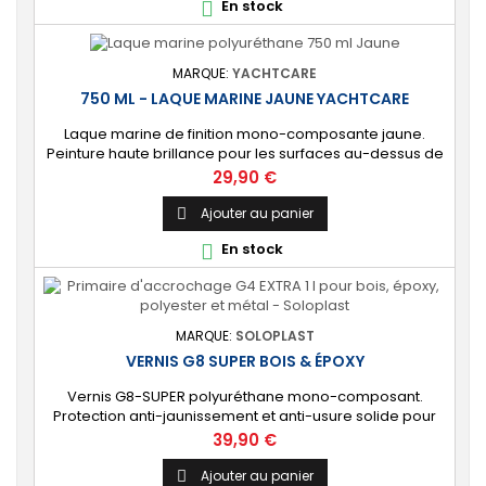
En stock

contre les éléments marins et les...
MARQUE:
YACHTCARE
750 ML - LAQUE MARINE JAUNE YACHTCARE
Laque marine de finition mono-composante jaune.
Peinture haute brillance pour les surfaces au-dessus de
la ligne de flottaison. ⚙️ [Tout support] Brillance longue
Prix
29,90 €
durée sur toutes les coques de bateau en polyester,
époxy, bois et acier. Usage également possible en
Ajouter au panier

intérieur. 🔝 [Haute protection] Protection durable
En stock

contre les éléments marins et les...
MARQUE:
SOLOPLAST
VERNIS G8 SUPER BOIS & ÉPOXY
Vernis G8-SUPER polyuréthane mono-composant.
Protection anti-jaunissement et anti-usure solide pour
les bois clairs et foncés, la résine époxy, le métal et les
Prix
39,90 €
plastiques contenant des solvants. ⚙️ [Multi-supports]
Excellentes propriétés de pénétration dans le bois et
Ajouter au panier
