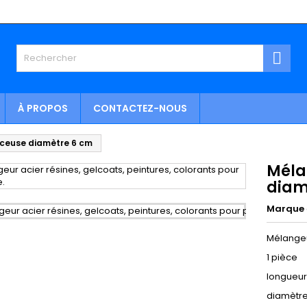

À PROPOS
CONTACTEZ-NOUS
rceuse diamètre 6 cm
Méla
diam
Marque
Mélangeu
1 pièce
longueur
diamètr