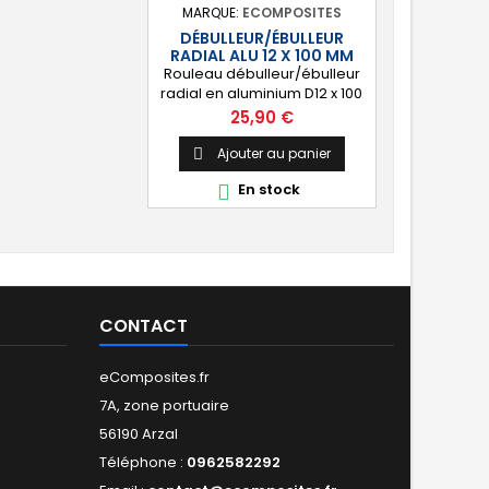
MARQUE:
ECOMPOSITES
DÉBULLEUR/ÉBULLEUR
RADIAL ALU 12 X 100 MM
Rouleau débulleur/ébulleur
radial en aluminium D12 x 100
mm. ⚙️ [Débullage] Permet
Prix
25,90 €
de chasser les bulles d'air
d'une stratification en résine
Ajouter au panier

et renfort composite.
En stock

CONTACT
eComposites.fr
7A, zone portuaire
56190 Arzal
Téléphone :
0962582292