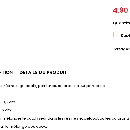
4,90
Quantit

Rupt
Partager
PTION
DÉTAILS DU PRODUIT
 résines, gelcoats, peintures, colorants pour perceuse.
 39,5 cm
 6 cm
r mélanger le catalyseur dans les résines et gelcoat ou les colorant
our le mélange des époxy.