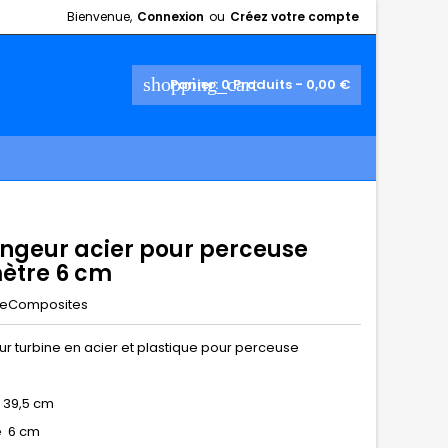
Bienvenue,
Connexion
ou
Créez votre compte
shopping_cart
Panier:
0
Produits - 0,00 €
ngeur acier pour perceuse
ètre 6 cm
eComposites
r turbine en acier et plastique pour perceuse
 39,5 cm
e 6 cm