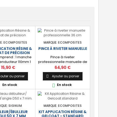
E:
ECOMPOSITES
MARQUE:
ECOMPOSITES
LICATION RÉSINE &
PINCE À RIVETER MANUELLE
T DE PRÉCISION
omprend : 1 manche
Pince à riveter
enducteur 110mm 1
professionnelle manuelle de
n à poils longs
type tenaille. Grande force
Prix
Prix
15,90 €
64,90 €
 manchon à poils
pour la pose simple et
10mm 1 pinceau plat
rapide de rivets aveugles
jouter au panier
Ajouter au panier

inceau plat 25mm 1
(rivets pop). Livrée avec 5
En stock
En stock


inture 1 pipette de
embouts : 2,4 - 3,2 - 4,0 - 4,8
e 3 ml pour le
et 6,4 mm.
ur 1 pot doseur 340
t doseur 550 ml 5
 de gants latex 2
RQUE:
SIGNUM
MARQUE:
ECOMPOSITES
ngeurs en bois
LEUR/ÉBULLEUR
KIT APPLICATION RÉSINE &
GLE 50 X 7 MM
GELCOAT - STANDARD