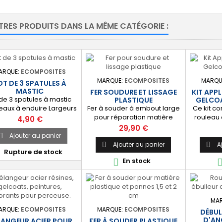
TRES PRODUITS DANS LA MÊME CATÉGORIE :
ARQUE:
ECOMPOSITES
MARQUE:
ECOMPOSITES
MARQU
OT DE 3 SPATULES À
MASTIC
FER SOUDURE ET LISSAGE
KIT APP
 de 3 spatules à mastic
PLASTIQUE
GELCOA
Fer à souder à embout large
Ce kit c
eaux à enduire Largeurs
pour réparation matière
rouleau 
: 30mm 50mm 70mm
Prix
4,90 €
plastique, pare-chocs,
mancho
Prix
29,90 €
carrosserie voiture, kayak,
110mm 1
Ajouter au panier

bateau, bac de douche
courts 1
Ajouter au panier
A


Rupture de stock

camping car, etc.
13mm 1 p
En stock

bac de pe
dosag
catalyse
ml 1 po
paires
MA
méla
ARQUE:
ECOMPOSITES
MARQUE:
ECOMPOSITES
DÉBUL
D'AN
ANGEUR ACIER POUR
FER À SOUDER PLASTIQUE