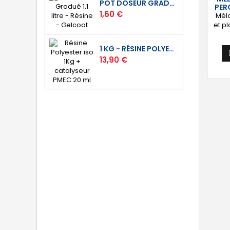
POT DOSEUR GRADUÉ 1,1 LITRE - RÉSINE - GELCOAT
PER
Prix
1,60 €
Méla
et p
p
1 KG - RÉSINE POLYESTER ISO DE STRATIFICATION
Prix
13,90 €