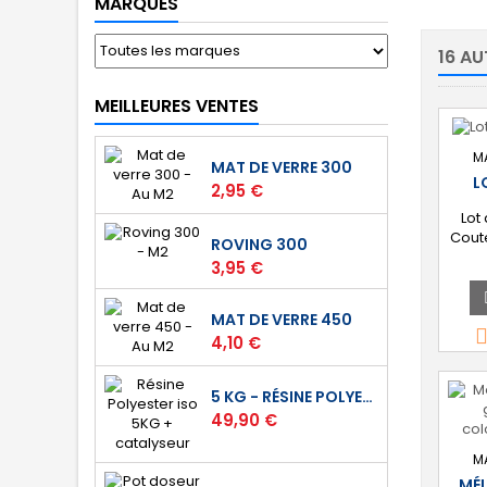
MARQUES
16 AU
MEILLEURES VENTES
M
MAT DE VERRE 300
L
Prix
2,95 €
Lot
Cout
ROVING 300
Prix
3,95 €
MAT DE VERRE 450
Prix
4,10 €
5 KG - RÉSINE POLYESTER ISO DE STRATIFICATION
Prix
49,90 €
M
MÉL