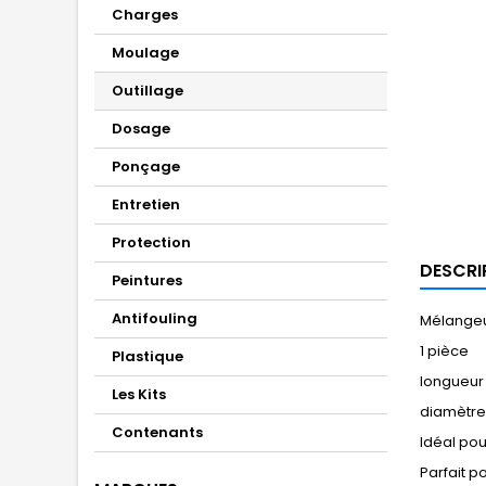
Charges
Moulage
Outillage
Dosage
Ponçage
Entretien
Protection
DESCRI
Peintures
Antifouling
Mélangeur
1 pièce
Plastique
longueur
Les Kits
diamètre
Contenants
Idéal pou
Parfait p