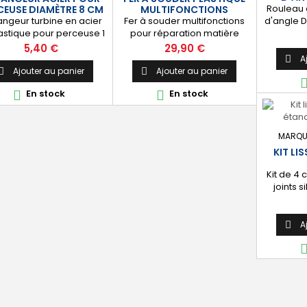
Rouleau 
CEUSE DIAMÈTRE 8 CM
MULTIFONCTIONS
ngeur turbine en acier
Fer à souder multifonctions
d'angle D
lastique pour perceuse 1
pour réparation matière
action] 
ièce longueur 40 cm
plastique, pare-chocs,
les b
Prix
Prix
5,40 €
29,90 €
diamètre 8 cm
carrosserie voiture, kayak,
comprim
A

bateau, bac de douche
verre 
Ajouter au panier
Ajouter au panier


camping car, etc. Livré avec
En stock
En stock


deux embouts triangulaires
de soudage.
MARQU
KIT LI
Kit de 4 
joints s
acryliqu
enlever le
pour d
A

parfai