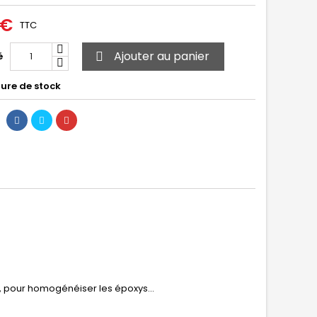
 €
TTC
Ajouter au panier
é

ure de stock
s, pour homogénéiser les époxys...