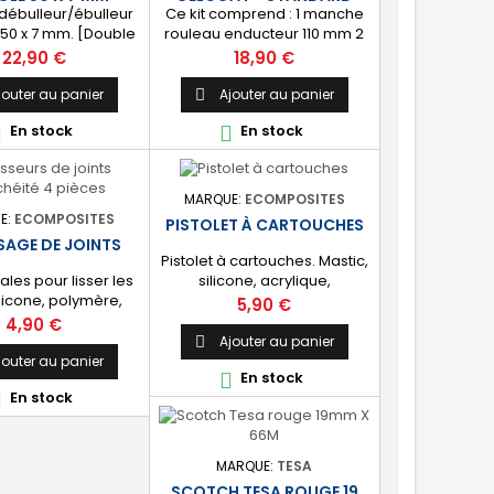
débulleur/ébulleur
Ce kit comprend : 1 manche
50 x 7 mm. [Double
rouleau enducteur 110 mm 2
Permet de chasser
manchons à poils longs 110
Prix
Prix
22,90 €
18,90 €
ulles d'air et de
mm 2 manchons à poils
er les fibres de
courts 110 mm 1 pinceau plat
jouter au panier
Ajouter au panier

dans les angles.
38mm 1 pinceau plat 25mm 1
En stock
En stock


bac de peinture 1 seringue
de dosage de 10 ml pour le
catalyseur 2 pots doseur 1,1
litre 5 paires de gants latex
MARQUE:
ECOMPOSITES
E:
ECOMPOSITES
PISTOLET À CARTOUCHES
SSAGE DE JOINTS
Pistolet à cartouches. Mastic,
cales pour lisser les
silicone, acrylique,
ilicone, polymère,
polyuréthane, colles.
Prix
5,90 €
e, mastic-colle et
Prix
4,90 €
s excédents. Parfait
Ajouter au panier

es joints congés
jouter au panier
En stock

tement étanches.
En stock

MARQUE:
TESA
SCOTCH TESA ROUGE 19