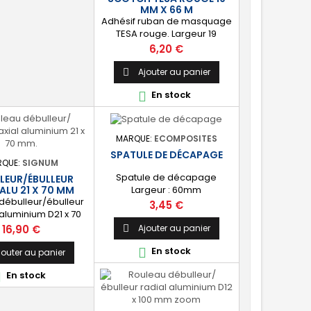
MM X 66 M
Adhésif ruban de masquage
TESA rouge. Largeur 19
mm. Longueur 66 m. ✔️ [Prêt
Prix
6,20 €
à l'emploi] Pour obtenir un
résultat impeccable lors de
Ajouter au panier

vos projets de peinture.
En stock

MARQUE:
ECOMPOSITES
SPATULE DE DÉCAPAGE
RQUE:
SIGNUM
Spatule de décapage
LEUR/ÉBULLEUR
Largeur : 60mm
 ALU 21 X 70 MM
débulleur/ébulleur
Prix
3,45 €
 aluminium D21 x 70
prime les fibres]
Prix
Ajouter au panier
16,90 €

et de répandre
En stock

ément la résine et
jouter au panier
imer les fibres lors
En stock

ratification résine.