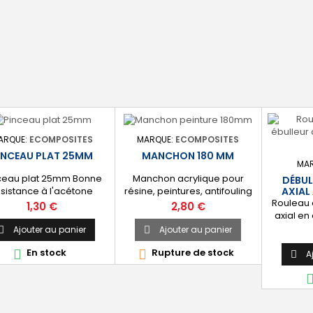
ARQUE:
ECOMPOSITES
MARQUE:
ECOMPOSITES
INCEAU PLAT 25MM
MANCHON 180 MM
MA
ceau plat 25mm Bonne
Manchon acrylique pour
DÉBUL
ésistance à l'acétone
résine, peintures, antifouling
AXIAL
Rouleau 
Manche Plastique
180mm
Prix
Prix
1,30 €
2,80 €
axial en
mm. [Com
Ajouter au panier
Ajouter au panier


Perm
En stock
Rupture de stock


uniform
A

des compr
d'une st