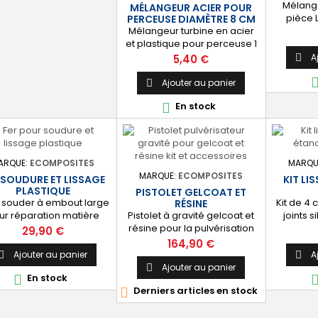
Mélange
MÉLANGEUR ACIER POUR
pièce 
PERCEUSE DIAMÈTRE 8 CM
Mélangeur turbine en acier
Lar
et plastique pour perceuse 1
pièce longueur 40 cm
Prix
A
5,40 €

diamètre 8 cm
Ajouter au panier

En stock

ARQUE:
ECOMPOSITES
MARQU
MARQUE:
ECOMPOSITES
 SOUDURE ET LISSAGE
KIT LI
PLASTIQUE
PISTOLET GELCOAT ET
à souder à embout large
Kit de 4 
RÉSINE
ur réparation matière
Pistolet à gravité gelcoat et
joints s
astique, pare-chocs,
résine pour la pulvérisation
acryliqu
Prix
29,90 €
osserie voiture, kayak,
en moule ou finition. Livré
enlever le
Prix
164,90 €
teau, bac de douche
avec buse 2,5 mm, godet
pour d
Ajouter au panier
A


camping car, etc.
plastique 1000 ml et
parfai
Ajouter au panier

En stock

accessoires.
Derniers articles en stock
