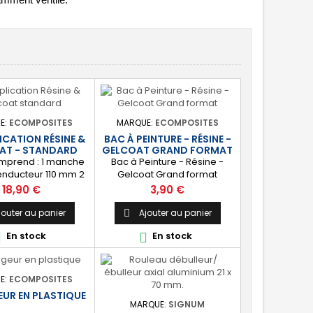
samment ventilé.
E:
ECOMPOSITES
MARQUE:
ECOMPOSITES
LICATION RÉSINE &
BAC À PEINTURE - RÉSINE -
AT - STANDARD
GELCOAT GRAND FORMAT
omprend : 1 manche
Bac à Peinture - Résine -
enducteur 110 mm 2
Gelcoat Grand format
 à poils longs 110
Longueur 34 cm Largeur 24,5
Prix
Prix
18,90 €
3,90 €
anchons à poils
cm Gradué de 200ml à 1 litre
0 mm 1 pinceau plat
jouter au panier
Ajouter au panier

inceau plat 25mm 1
En stock
En stock


einture 1 seringue
e de 10 ml pour le
r 2 pots doseur 1,1
aires de gants latex
E:
ECOMPOSITES
UR EN PLASTIQUE
MARQUE:
SIGNUM