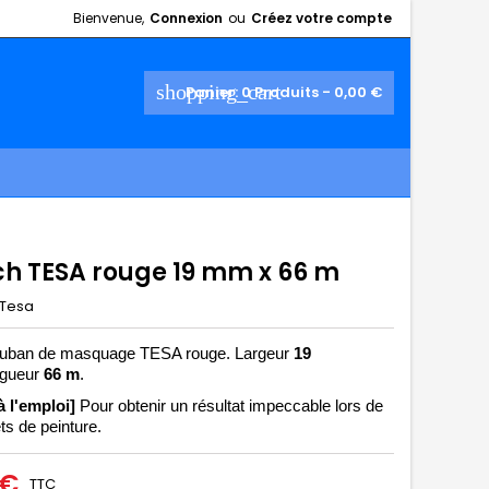
Bienvenue,
Connexion
ou
Créez votre compte
shopping_cart
Panier:
0
Produits - 0,00 €
ch TESA rouge 19 mm x 66 m
Tesa
ruban de masquage TESA rouge. Largeur 
19 
ngueur 
66 m
.
à l'emploi]
Pour obtenir un résultat impeccable lors de 
ts de peinture.
 €
TTC