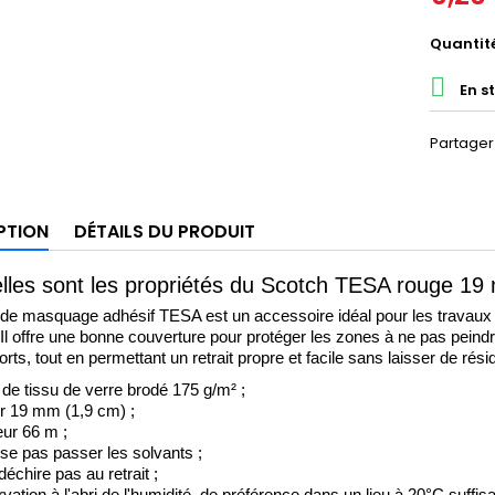
Quantit

En s
Partager
PTION
DÉTAILS DU PRODUIT
lles sont les propriétés du Scotch TESA rouge 1
de masquage adhésif TESA est un accessoire idéal pour les travaux de
 Il offre une bonne couverture pour protéger les zones à ne pas peindre
rts, tout en permettant un retrait propre et facile sans laisser de ré
de tissu de verre brodé 175 g/m² ;
r 19 mm (1,9 cm) ;
ur 66 m ;
sse pas passer les solvants ;
échire pas au retrait ;