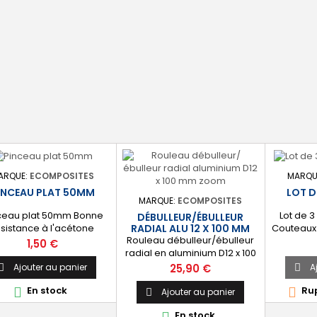
ARQUE:
ECOMPOSITES
MARQU
INCEAU PLAT 50MM
LOT D
MARQUE:
ECOMPOSITES
ceau plat 50mm Bonne
Lot de 3
DÉBULLEUR/ÉBULLEUR
ésistance à l'acétone
Couteaux 
RADIAL ALU 12 X 100 MM
Rouleau débulleur/ébulleur
Manche Plastique
: 30
Prix
1,50 €
radial en aluminium D12 x 100
mm. ⚙️ [Débullage] Permet
Prix
Ajouter au panier
A
25,90 €


de chasser les bulles d'air
En stock
Rup


d'une stratification en résine
Ajouter au panier

et renfort composite.
En stock