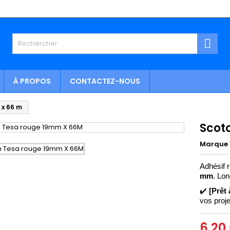

À PROPOS
CONTACTEZ-NOUS
 x 66 m
Scot
Marque
Adhésif 
mm
. Lo
✔️
[Prêt 
vos proje
6,20