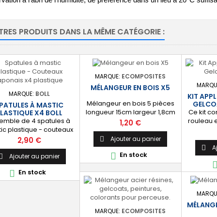
ation à l'abri de l'humidité, de préférence dans un lieu à 20°C suffi
TRES PRODUITS DANS LA MÊME CATÉGORIE :
MARQUE:
ECOMPOSITES
MARQU
MÉLANGEUR EN BOIS X5
MARQUE:
BOLL
KIT APP
Mélangeur en bois 5 pièces
GELCO
PATULES À MASTIC
Ce kit c
longueur 15cm largeur 1,8cm
LASTIQUE X4 BOLL
emble de 4 spatules à
rouleau 
Prix
1,20 €
ic plastique - couteaux
manchons
nais pour l'application
mm 2 m
Prix
Ajouter au panier
2,90 €

 mastic, enduit, etc. 4
courts 11
A

En stock

eurs : 47 mm, 72 mm, 95
38mm 1 p
Ajouter au panier

t 115 mm. Lame souple
bac de p
En stock

en plastique.
de dosag
catalyseu
litre 5 p
MARQU
MÉLANGE
MARQUE:
ECOMPOSITES