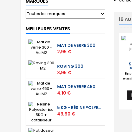
MARQUES
Conserv
16 AU
MEILLEURES VENTES
MAT DE VERRE 300
Prix
2,95 €
S
ROVING 300
P
Prix
3,95 €
Ens
mast
japo
MAT DE VERRE 450
des
Prix
4,10 €
larg
mm e
5 KG - RÉSINE POLYESTER ISO DE STRATIFICATION
Prix
49,90 €