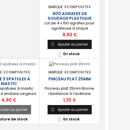
MARQUE:
ECOMPOSITES
400 AGRAFES DE
SOUDAGE PLASTIQUE
Lot de 4 x 100 agrafes pour
agrafeuse à chaud
réparation matière plastique.
Prix
9,90 €
Diamètre : 0,6/0,8 mm.
Ajouter au panier

En stock

E:
ECOMPOSITES
MARQUE:
ECOMPOSITES
E 3 SPATULES À
PINCEAU PLAT 25MM
MASTIC
 spatules à mastic
Pinceau plat 25mm Bonne
à enduire Largeurs
résistance à l'acétone
mm 50mm 70mm
Manche Plastique
Prix
Prix
4,90 €
1,30 €
jouter au panier
Ajouter au panier

ture de stock
En stock
