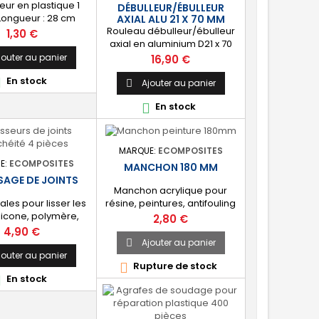
ur en plastique 1
DÉBULLEUR/ÉBULLEUR
Longueur : 28 cm
AXIAL ALU 21 X 70 MM
Rouleau débulleur/ébulleur
geur : 2,8 cm
Prix
1,30 €
axial en aluminium D21 x 70
mm. [Comprime les fibres]
Prix
jouter au panier
16,90 €
Permet de répandre
En stock

uniformément la résine et
Ajouter au panier

des comprimer les fibres lors
En stock

d'une stratification résine.
MARQUE:
ECOMPOSITES
E:
ECOMPOSITES
MANCHON 180 MM
SSAGE DE JOINTS
Manchon acrylique pour
cales pour lisser les
résine, peintures, antifouling
ilicone, polymère,
180mm
Prix
2,80 €
e, mastic-colle et
Prix
4,90 €
s excédents. Parfait
Ajouter au panier

es joints congés
jouter au panier
Rupture de stock

tement étanches.
En stock
