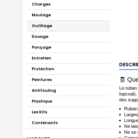
Charges
Moulage
Outillage
Dosage
Ponçage
Entretien
DESCRI
Protection
🧾
Que
Peintures
Le ruban 
Antifouling
topcoat).
des suppo
Plastique
Ruban 
Les Kits
Largeu
Longue
Contenants
Ne lai
Ne se d