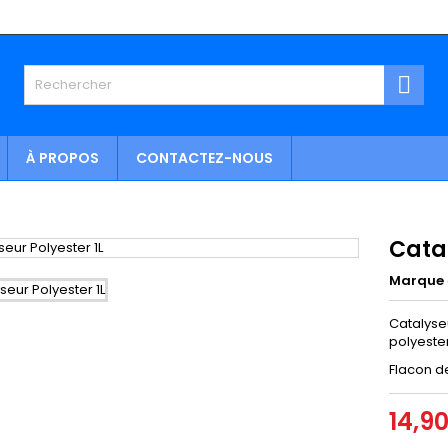

À PROPOS
CONTACTEZ-NOUS
Catal
Marque
Catalyse
polyester
Flacon de
14,9