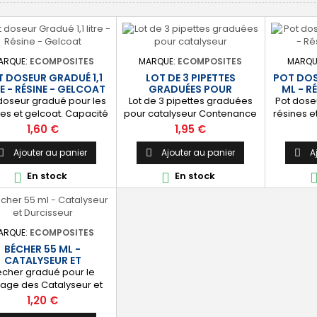
ARQUE:
ECOMPOSITES
MARQUE:
ECOMPOSITES
MARQU
 DOSEUR GRADUÉ 1,1
LOT DE 3 PIPETTES
POT DOS
RE - RÉSINE - GELCOAT
GRADUÉES POUR
ML - R
CATALYSEUR
doseur gradué pour les
Lot de 3 pipettes graduées
Pot dose
nes et gelcoat. Capacité
pour catalyseur Contenance
résines e
itre Idéal pour préparer la
2ml Graduation tous les
340 ml Id
Prix
Prix
1,60 €
1,95 €
antité nécessaire de
0,50ml
quanti
résine ou gelcoat.
rési
Ajouter au panier
Ajouter au panier
A



En stock
En stock


ARQUE:
ECOMPOSITES
BÉCHER 55 ML -
CATALYSEUR ET
DURCISSEUR
écher gradué pour le
age des Catalyseur et
cisseur Capacité 55 ml
Prix
1,20 €
déal pour préparer la