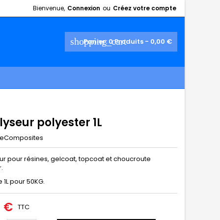
Bienvenue,
Connexion
ou
Créez votre compte
shopping_cart
Panier:
0
Produits - 0,00 €
yseur polyester 1L
eComposites
ur pour résines, gelcoat, topcoat et choucroute
.
 1L pour 50KG.
0 €
TTC