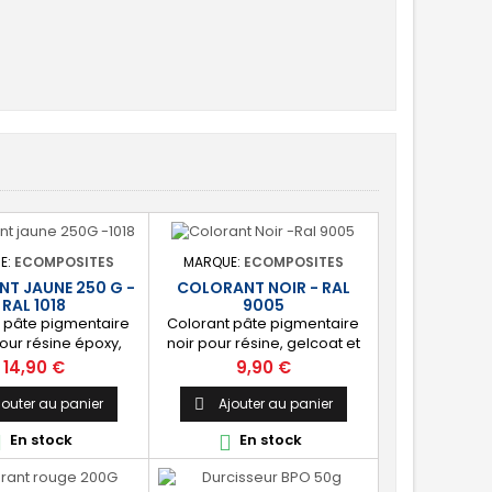
E:
ECOMPOSITES
MARQUE:
ECOMPOSITES
T JAUNE 250 G -
COLORANT NOIR - RAL
RAL 1018
9005
 pâte pigmentaire
Colorant pâte pigmentaire
our résine époxy,
noir pour résine, gelcoat et
ster, gelcoat et
topcoat polyester (non
Prix
Prix
14,90 €
9,90 €
 [Jaune] : RAL 1018
compatible époxy). [Noir] :
le à mélanger.
RAL 9005 facile à mélanger.
jouter au panier
Ajouter au panier

En stock
En stock

