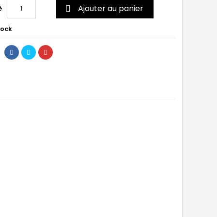
Ajouter au panier
é

tock