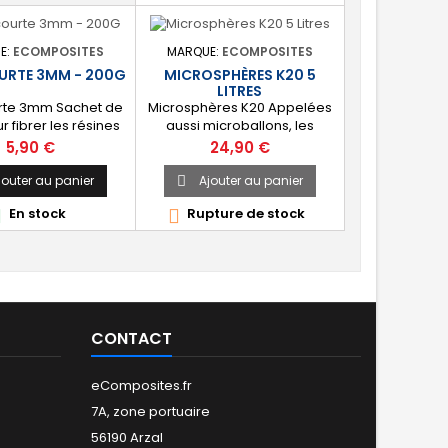
E:
ECOMPOSITES
MARQUE:
ECOMPOSITES
OURTE 3MM - 200G
MICROSPHÈRES K20 5
LITRES
urte 3mm Sachet de
Microsphères K20 Appelées
 fibrer les résines
aussi microballons, les
r ou époxy. Permet
microsphères servent à
Prix
Prix
5,90 €
24,90 €
isation de mastic
alleger les résines polyester
é type choucroute
ou époxy. Conditionnement 5
jouter au panier
Ajouter au panier

+ Fibres courtes +
Litres.
En stock
Rupture de stock


silice)
CONTACT
eComposites.fr
7A, zone portuaire
56190 Arzal