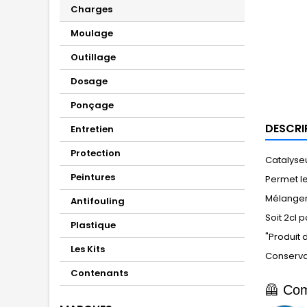
Charges
Moulage
Outillage
Dosage
Ponçage
DESCRI
Entretien
Protection
Catalyse
Peintures
Permet l
Mélanger 
Antifouling
Soit 2cl p
Plastique
"Produit 
Les Kits
Conservat
Contenants
🦺 Com