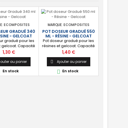
E:
ECOMPOSITES
MARQUE:
ECOMPOSITES
EUR GRADUÉ 340
POT DOSEUR GRADUÉ 550
ÉSINE - GELCOAT
ML - RÉSINE - GELCOAT
ur gradué pour les
Pot doseur gradué pour les
t gelcoat. Capacité
résines et gelcoat. Capacité
éal pour préparer la
550 ml Idéal pour préparer la
Prix
Prix
1,30 €
1,40 €
té nécessaire de
quantité nécessaire de
ne ou gelcoat.
résine ou gelcoat.
jouter au panier
Ajouter au panier

En stock
En stock

