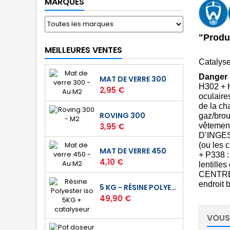
MARQUES
"Produ
MEILLEURES VENTES
Catalyse
Danger
MAT DE VERRE 300
H302 + H
Prix
2,95 €
oculaire
de la ch
ROVING 300
gaz/brou
Prix
3,95 €
vêtement
D’INGES
(ou les 
MAT DE VERRE 450
+ P338 
Prix
4,10 €
lentille
CENTRE 
endroit b
5 KG - RÉSINE POLYESTER ISO DE STRATIFICATION
Prix
49,90 €
VOUS