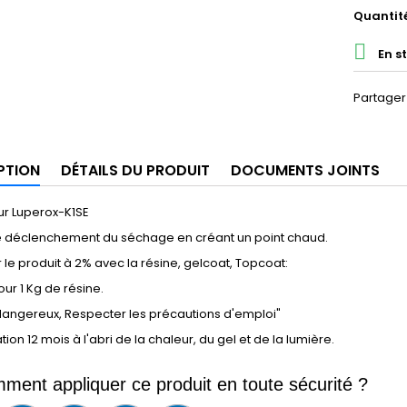
Quantit

En s
Partager
PTION
DÉTAILS DU PRODUIT
DOCUMENTS JOINTS
ur Luperox-K1SE
e déclenchement du séchage en créant un point chaud.
le produit à 2% avec la résine, gelcoat, Topcoat:
our 1 Kg de résine.
dangereux, Respecter les précautions d'emploi"
ion 12 mois à l'abri de la chaleur, du gel et de la lumière.
ment appliquer ce produit en toute sécurité ?