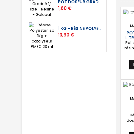
POT DOSEUR GRADUÉ 1,1 LITRE - RÉSINE - GELCOAT
Prix
1,60 €
M
1 KG - RÉSINE POLYESTER ISO DE STRATIFICATION
POT
Prix
13,90 €
LIT
Pot 
rési
1,1 l
qu
M
B
dos
Dur
I