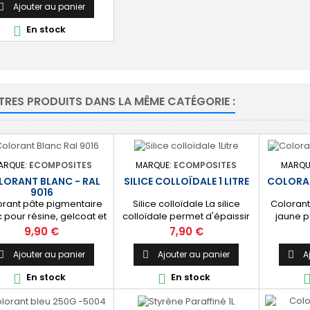
uantité nécessaire.
Ajouter au panier

En stock

TRES PRODUITS DANS LA MÊME CATÉGORIE :
ARQUE:
ECOMPOSITES
MARQUE:
ECOMPOSITES
MARQU
LORANT BLANC - RAL
SILICE COLLOÏDALE 1 LITRE
COLORAN
9016
orant pâte pigmentaire
Silice colloïdale La silice
Colorant
 pour résine, gelcoat et
colloïdale permet d'épaissir
jaune p
pcoat polyester (non
les résines polyester et
polye
Prix
Prix
9,90 €
7,90 €
atible époxy). [Blanc] :
époxy, les topcoat et gelcoat
topcoat.
9016 facile à mélanger.
ainsi que les peintures.
faci
Ajouter au panier
Ajouter au panier
A



Conditionnement 1 litre.
En stock
En stock

