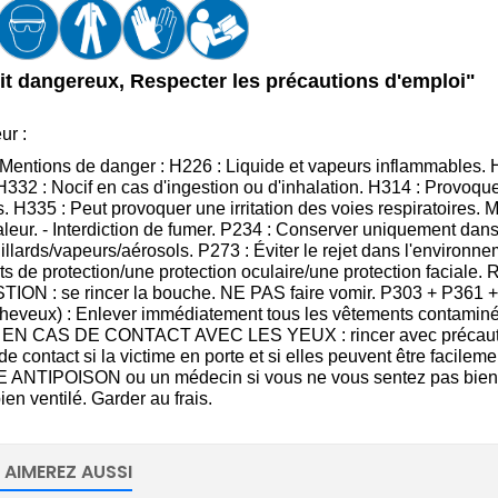
it dangereux, Respecter les précautions d'emploi"
ur :
Mentions de danger : H226 : Liquide et vapeurs inflammables. 
332 : Nocif en cas d'ingestion ou d'inhalation. H314 : Provoque
s. H335 : Peut provoquer une irritation des voies respiratoires. M
aleur. - Interdiction de fumer. P234 : Conserver uniquement dans 
illards/vapeurs/aérosols. P273 : Éviter le rejet dans l'environn
s de protection/une protection oculaire/une protection facial
TION : se rincer la bouche. NE PAS faire vomir. P303 + P
cheveux) : Enlever immédiatement tous les vêtements contaminé
: EN CAS DE CONTACT AVEC LES YEUX : rincer avec précaution 
s de contact si la victime en porte et si elles peuvent être facil
ANTIPOISON ou un médecin si vous ne vous sentez pas bien. 
ien ventilé. Garder au frais.
 AIMEREZ AUSSI