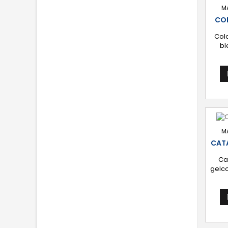
M
COL
Col
bl
p
top
M
CATA
Ca
gelco
Fla