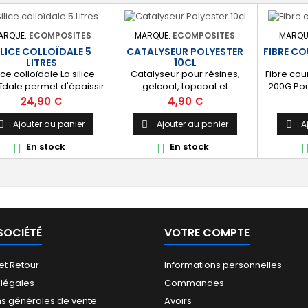
ARQUE:
ECOMPOSITES
MARQUE:
ECOMPOSITES
MARQU
ILICE COLLOÏDALE 5
CATALYSEUR POLYESTER
FIBRE C
LITRES
10CL
ice colloïdale La silice
Catalyseur pour résines,
Fibre co
oïdale permet d'épaissir
gelcoat, topcoat et
200G Pour
s résines polyester et
choucroute polyester. Flacon
polyeste
Prix
Prix
24,90 €
4,90 €
, les topcoat et gelcoat
de 10cl pour 5KG.
la réal
nsi que les peintures.
renforc
Ajouter au panier
Ajouter au panier
A



ditionnement 5 litres.
(Résine 
En stock
En stock


SOCIÉTÉ
VOTRE COMPTE
 et Retour
Informations personnelles
 légales
Commandes
ns générales de vente
Avoirs