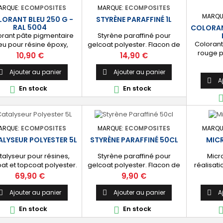
ARQUE:
ECOMPOSITES
MARQUE:
ECOMPOSITES
MARQU
ORANT BLEU 250 G -
STYRÈNE PARAFFINÉ 1L
RAL 5004
COLORAN
orant pâte pigmentaire
Styrène paraffiné pour
Colorant
eu pour résine époxy,
gelcoat polyester. Flacon de
rouge p
olyester, gelcoat et
1L pour 25KG.
Prix
Prix
10,90 €
14,90 €
polye
coat. [Bleu] : RAL 5004
topcoat.
facile à mélanger.
Ajouter au panier
Ajouter au panier


faci
A

En stock
En stock


ARQUE:
ECOMPOSITES
MARQUE:
ECOMPOSITES
MARQU
LYSEUR POLYESTER 5L
STYRÈNE PARAFFINÉ 50CL
MICR
talyseur pour résines,
Styrène paraffiné pour
Micro
at et topcoat polyester.
gelcoat polyester. Flacon de
réalisat
con de 5L pour 250KG.
50cl pour 1à à 15 KG.
Condi
Prix
Prix
69,90 €
9,90 €
Ajouter au panier
Ajouter au panier
A



En stock
En stock

