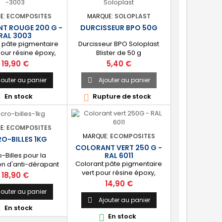
E:
ECOMPOSITES
MARQUE:
SOLOPLAST
T ROUGE 200 G -
DURCISSEUR BPO 50G
RAL 3003
 pâte pigmentaire
Durcisseur BPO Soloplast
our résine époxy,
Blister de 50 g
ster, gelcoat et
Prix
Prix
19,90 €
5,40 €
 [Rouge] : RAL 3003
le à mélanger.
jouter au panier
Ajouter au panier

En stock
Rupture de stock


E:
ECOMPOSITES
MARQUE:
ECOMPOSITES
O-BILLES 1KG
COLORANT VERT 250 G -
-Billes pour la
RAL 6011
Colorant pâte pigmentaire
ion d'anti-dérapant
vert pour résine époxy,
tionnement 1KG
Prix
18,90 €
polyester, gelcoat et
Prix
14,90 €
topcoat. [Vert] : RAL 6011
jouter au panier
facile à mélanger.
Ajouter au panier

En stock

En stock
