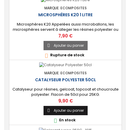
MARQUE:
ECOMPOSITES
MICROSPHÈRES K20 1 LITRE
Microsphères K20 Appelées aussi microballons, les
microsphères servent à alleger les résines polyester ou
époxy. Conditionnement 1 Litre.
Prix
7,90 €
Ajouter au panier

Rupture de stock

MARQUE:
ECOMPOSITES
CATALYSEUR POLYESTER 50CL
Catalyseur pour résines, gelcoat, topcoat et choucroute
polyester. Flacon de 50cl pour 25KG.
Prix
9,90 €
Ajouter au panier

En stock
