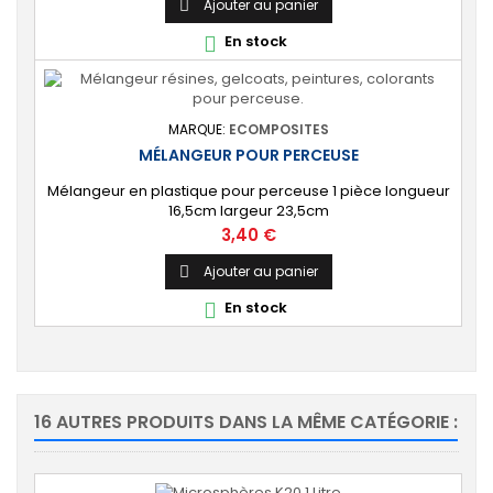
Ajouter au panier

En stock

MARQUE:
ECOMPOSITES
MÉLANGEUR POUR PERCEUSE
Mélangeur en plastique pour perceuse 1 pièce longueur
16,5cm largeur 23,5cm
Prix
3,40 €
Ajouter au panier

En stock

16 AUTRES PRODUITS DANS LA MÊME CATÉGORIE :