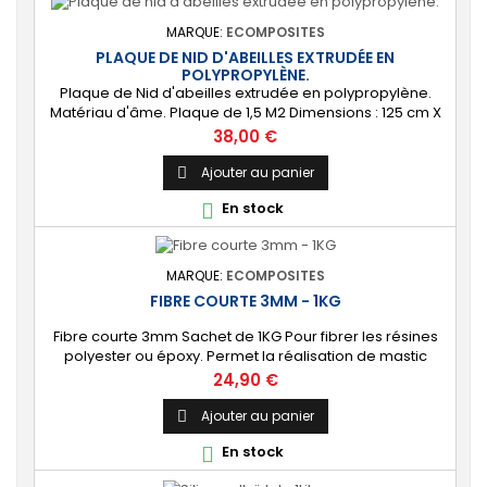
MARQUE:
ECOMPOSITES
PLAQUE DE NID D'ABEILLES EXTRUDÉE EN
POLYPROPYLÈNE.
Plaque de Nid d'abeilles extrudée en polypropylène.
Matériau d'âme. Plaque de 1,5 M2 Dimensions : 125 cm X
120 cm Épaisseur : 10 mm ou 20 mm Densité : environ 80
Prix
38,00 €
KG/M3 PRODUIT UNIQUEMENT DISPONIBLE AU MAGASIN
D'ARZAL - PAS D'ENVOI.
Ajouter au panier

En stock

MARQUE:
ECOMPOSITES
FIBRE COURTE 3MM - 1KG
Fibre courte 3mm Sachet de 1KG Pour fibrer les résines
polyester ou époxy. Permet la réalisation de mastic
renforcé type choucroute (Résine + Fibres courtes +
Prix
24,90 €
silice)
Ajouter au panier

En stock
