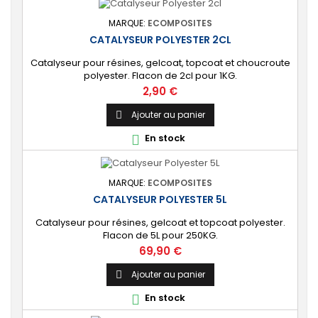
MARQUE:
ECOMPOSITES
CATALYSEUR POLYESTER 2CL
Catalyseur pour résines, gelcoat, topcoat et choucroute
polyester. Flacon de 2cl pour 1KG.
Prix
2,90 €
Ajouter au panier

En stock

MARQUE:
ECOMPOSITES
CATALYSEUR POLYESTER 5L
Catalyseur pour résines, gelcoat et topcoat polyester.
Flacon de 5L pour 250KG.
Prix
69,90 €
Ajouter au panier

En stock
