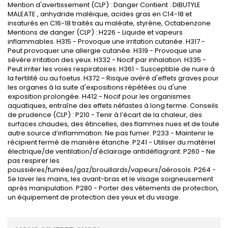
Mention d'avertissement (CLP) : Danger Contient : DIBUTYLE
MALEATE , anhydride maléique, acides gras en C14-18 et
insaturés en C16-18 traités au maléate, styrène,
Octabenzone
Mentions de danger (CLP) : H226 - Liquide et vapeurs
inflammables. H315 - Provoque une irritation cutanée. H317 -
Peut provoquer une allergie cutanée. H319 - Provoque une
sévère irritation des yeux. H332 - Nocif par inhalation. H335 -
Peut irriter les voies respiratoires. H361 - Susceptible de nuire à
la fertilité ou au
foetus
. H372 - Risque avéré d'effets graves pour
les organes à la suite d'expositions répétées ou d'une
exposition prolongée. H412 - Nocif pour les organismes
aquatiques, entraîne des effets néfastes à long terme. Conseils
de prudence (CLP) : P210 - Tenir à l’écart de la chaleur, des
surfaces chaudes, des étincelles, des flammes nues et de toute
autre source d’inflammation. Ne pas fumer. P233 - Maintenir le
récipient fermé de manière étanche. P241 - Utiliser du matériel
électrique/de ventilation/d'éclairage antidéflagrant. P260 - Ne
pas respirer les
poussières/fumées/gaz/brouillards/vapeurs/aérosols. P264 -
Se laver les mains, les avant-bras et le visage soigneusement
après manipulation. P280 - Porter des vêtements de protection,
un équipement de protection des yeux et du visage.