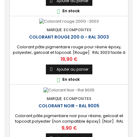
Ajouter au panier

En stock

MARQUE:
ECOMPOSITES
COLORANT ROUGE 200 G - RAL 3003
Colorant pâte pigmentaire rouge pour résine époxy,
polyester, gelcoat et topcoat. [Rouge] : RAL 3003 facile à
mélanger.
Prix
19,90 €
Ajouter au panier

En stock

MARQUE:
ECOMPOSITES
COLORANT NOIR - RAL 9005
Colorant pâte pigmentaire noir pour résine, gelcoat et
topcoat polyester (non compatible époxy). [Noir] : RAL
9005 facile à mélanger.
Prix
9,90 €