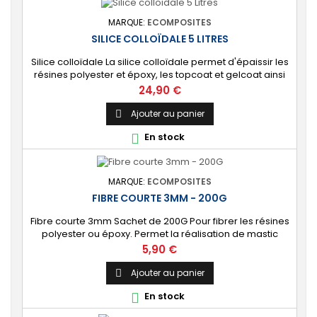
MARQUE:
ECOMPOSITES
SILICE COLLOÏDALE 5 LITRES
Silice colloïdale La silice colloïdale permet d'épaissir les
résines polyester et époxy, les topcoat et gelcoat ainsi
que les peintures. Conditionnement 5 litres.
Prix
24,90 €
Ajouter au panier

En stock

MARQUE:
ECOMPOSITES
FIBRE COURTE 3MM - 200G
Fibre courte 3mm Sachet de 200G Pour fibrer les résines
polyester ou époxy. Permet la réalisation de mastic
renforcé type choucroute (Résine + Fibres courtes +
Prix
5,90 €
silice)
Ajouter au panier

En stock
