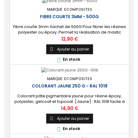
MARQUE:
ECOMPOSITES
FIBRE COURTE 3MM - 500G
Fibre courte 3mm Sachet de 500G Pour fibrer les résines
polyester ou époxy. Permet la réalisation de mastic
renforcé type choucroute (Résine + Fibres courtes +
Prix
12,90 €
silice)
Ajouter au panier

En stock

MARQUE:
ECOMPOSITES
COLORANT JAUNE 250 G - RAL 1018
Colorant pâte pigmentaire jaune pour résine époxy,
polyester, gelcoat et topcoat. [Jaune] : RAL 1018 facile à
mélanger.
Prix
14,90 €
Ajouter au panier

En stock
