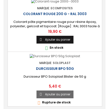
MARQUE:
ECOMPOSITES
COLORANT ROUGE 200 G - RAL 3003
Colorant pâte pigmentaire rouge pour résine époxy,
polyester, gelcoat et topcoat. [Rouge] : RAL 3003 facile à
mélanger.
Prix
19,90 €
Ajouter au panier

En stock

MARQUE:
SOLOPLAST
DURCISSEUR BPO 50G
Durcisseur BPO Soloplast Blister de 50 g
Prix
5,40 €
Ajouter au panier

Rupture de stock
