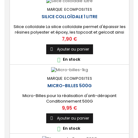
MARQUE:
ECOMPOSITES
SILICE COLLOÏDALE 1 LITRE
Silice colloïdale La silice colloïdale permet d'épaissir les
résines polyester et époxy, les topcoat et gelcoat ainsi
que les peintures. Conditionnement 1 litre.
Prix
7,90 €
Ajouter au panier

En stock

MARQUE:
ECOMPOSITES
MICRO-BILLES 500G
Micro-Billes pour la réalisation d'anti-dérapant
Conditionnement 500G
Prix
9,95 €
Ajouter au panier

En stock
