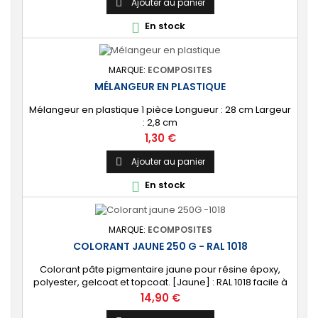
Ajouter au panier

En stock

MARQUE:
ECOMPOSITES
MÉLANGEUR EN PLASTIQUE
Mélangeur en plastique 1 pièce Longueur : 28 cm Largeur
: 2,8 cm
Prix
1,30 €
Ajouter au panier

En stock

MARQUE:
ECOMPOSITES
COLORANT JAUNE 250 G - RAL 1018
Colorant pâte pigmentaire jaune pour résine époxy,
polyester, gelcoat et topcoat. [Jaune] : RAL 1018 facile à
mélanger.
Prix
14,90 €