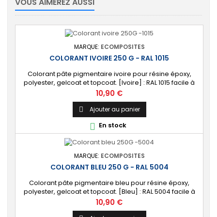
VOUS AIMEREZ AUSSI
MARQUE:
ECOMPOSITES
COLORANT IVOIRE 250 G - RAL 1015
Colorant pâte pigmentaire ivoire pour résine époxy,
polyester, gelcoat et topcoat. [Ivoire] : RAL 1015 facile à
mélanger.
Prix
10,90 €
Ajouter au panier

En stock

MARQUE:
ECOMPOSITES
COLORANT BLEU 250 G - RAL 5004
Colorant pâte pigmentaire bleu pour résine époxy,
polyester, gelcoat et topcoat. [Bleu] : RAL 5004 facile à
mélanger.
Prix
10,90 €