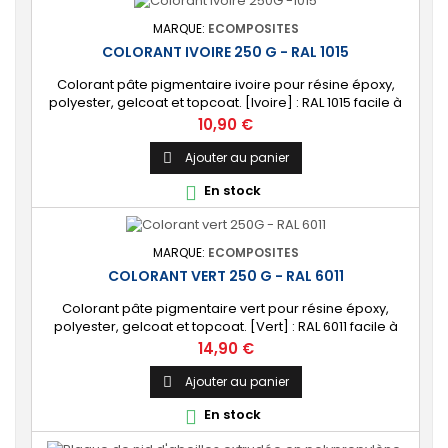
MARQUE:
ECOMPOSITES
COLORANT IVOIRE 250 G - RAL 1015
Colorant pâte pigmentaire ivoire pour résine époxy,
polyester, gelcoat et topcoat. [Ivoire] : RAL 1015 facile à
mélanger.
Prix
10,90 €
Ajouter au panier

En stock

MARQUE:
ECOMPOSITES
COLORANT VERT 250 G - RAL 6011
Colorant pâte pigmentaire vert pour résine époxy,
polyester, gelcoat et topcoat. [Vert] : RAL 6011 facile à
mélanger.
Prix
14,90 €
Ajouter au panier

En stock
