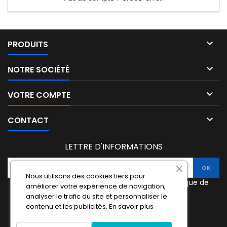

PRODUITS

NOTRE SOCIÉTÉ

VOTRE COMPTE

CONTACT
LETTRE D'INFORMATIONS
Nous utilisons des cookies tiers pour
J'accepte les termes et conditions et la politique de
améliorer votre expérience de navigation,
confidentialité.
analyser le trafic du site et personnaliser le
contenu et les publicités.
En savoir plus